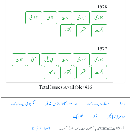
1978
جنوری
فروری
مارچ
جون
جولائی
اگست
ستمبر
اکتوبر
1977
جنوری
فروری
مارچ
اپریل
مئی
جون
اگست
ستمبر
اکتوبر
دسمبر
Total Issues Available: 416
رابطہ
منسلک ویب سائٹ
اُردو مواد کا تازہ ترین اضافہ
انگریزی ویب سائٹ
دوسری زبانیں
ٹوٹر
فیس بک
حق اشاعت © 2026 احمدیہ مسلم جماعت۔ جملہ حقوق محفوظ۔
استعمال کی شرائط