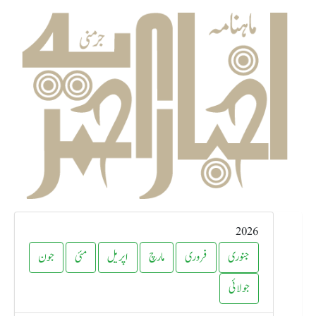
2026
جنوری
فروری
مارچ
اپریل
مئی
جون
جولائی