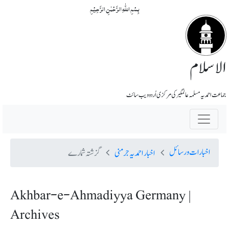
بِسۡمِ اللّٰہِ الرَّحۡمٰنِ الرَّحِیۡمِ
الاسلام
جماعت احمدیہ مسلمہ عالمگیر کی مرکزی اُردو ویب سائٹ
اخبارات و رسائل
اخبار احمدیہ جرمنی
گزشتہ شمارے
Akhbar-e-Ahmadiyya Germany |
Archives