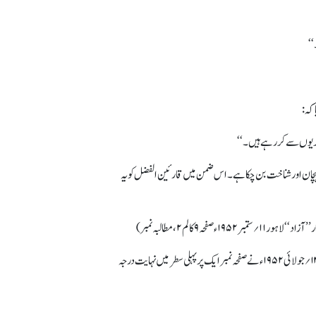
‘‘
مدیوں سے کر رہے ہیں۔‘‘
ی پہچان اور شناخت بن چکا ہے۔ اس ضمن میں قارئین الفضل کو یہ
لم ۲، مطالبہ نمبر)
اس ضمن میں مولوی عبدالحامد بدایونی صاحب نے ۹ جولائی ۱۹۵۲ء کو مجلس تحفظ ختم نبوت کراچی کے زیر عنوان آرام باغ میں جو تقریر کی اس کا خلاصہ اخبار ‘‘آزاد‘‘ ۱۳؍جولائی ۱۹۵۲ء نے صفحہ نمبرایک پر پہلی سطر میں نہایت درجہ