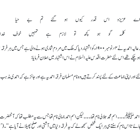
ے عزیزو اس قدر کیوں ہو گئے تم بے حیا
کلمہ گو ہو کچھ تو لازم ہے تمہیں خوفِ خدا
انیسویں صدی کے آخری سال کا واقعہ ہے کہ حضرت بانی سلسلہ عالیہ احمدیہ نے ۴؍نومبر ۱۹۰۰ء کو اشتہار دیا کہ ملک م
وچکے تھے اس لئے حضرت اقدس علیہ السلام نے اس اشتہار میں اعلان فرمایا:
ئے اور اپنی جماعت کے لئے پسند کرتے ہیں وہ نام مسلمان فرقہ احمدیہ ہے اور جائز ہے کہ احمدی مذہب
۔۔۔ اسم محمد جلالی نام تھا۔۔۔ لیکن اسم احمد جمالی نام تھا جس سے یہ مطلب تھا کہ آنحضرت ﷺ
ائے تا اس نام کو سنتے ہی ہر ایک شخص سمجھ لے کہ یہ فرقہ دنیا میں آشتی اور صلح پھیلانے آیا ہے‘‘۔