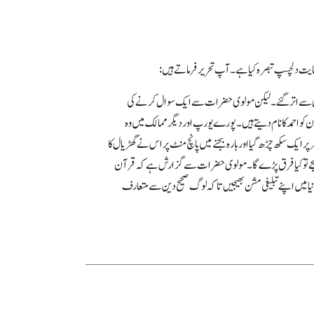
ابق پٹڑی سے اتر گئے۔ لیکن مولوی حضرات سے ایک سوال کرنے کی
و احمد کا نام دیتے ہیں۔ پورے یورپ اور دیگر ممالک میں وہ
 پر ایک سکھ چڑھ گیا اور بارہ بجنے میں پانچ منٹ پر اس نے گھڑیال کا
یں نہ بجے تو کیا فرق پڑے گا۔ مولوی حضرات سے گزارش ہے کہ قرآن
نیا میں اپنے تبلیغی مشن بھیجیں تاکہ لوگ صحیح دین سے متعارف