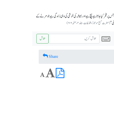
جس پر فخر کیا جاتا ہے ہیچ ہے اور ہمیشہ کی خوشی کی وہی زندگی ہے جو مرنے کے
ی‘‘
(حضرت مسیح موعودؑ، ملفوظات، جلد ۴، صفحہ ۶۱۶)
تلاش
Share