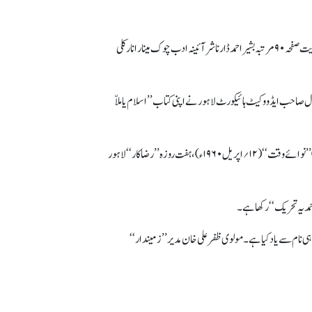
ڈاکٹر سر محمد اقبال نے لکھا ’’جہاں تک میں نے اس تحریک کے منشا کو سمجھا ہے احمدیوں کا اعتقاد ہے کہ مسیح کی موت ایک عام فانی انسان کی موت تھی‘‘ (’اقبال اور احمدیت صفحہ ۹۰ مرتبہ بشیر احمد ڈار ناشر آئینہ ادب چوک مینار انارکلی
 صاحب ایڈووکیٹ ہائیکورٹ لاہور نے اپنی کتاب ’’اسلام یا ملاّ
پاکستانی پریس قیام پاکستان سے لے کر آج تک بے شمار مرتبہ یہ مبارک نام استعمال کرچکا ہے مثلاً’’ پاکستان ٹائمز‘‘ (۱۳؍نومبر ۱۹۸۰ء)،’’ مشرق‘‘ (۳۰ جون ۱۹۷۴ء) ’’نوائے وقت‘‘ (۱۲ ؍اپریل ۱۹۶۰ء)، ہفت روزہ ’’رضاکار ‘‘لاہور
حمدیہ تحریک‘‘ رکھا ہے۔
ی نام سے یاد کیا ہے۔ مولوی ظفر علی خان مدیر ’’زمیندار‘‘