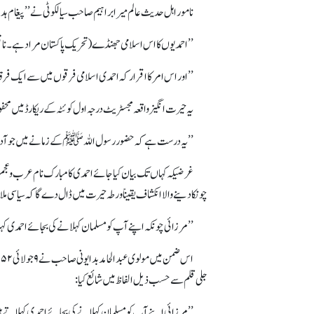
نامور اہل حدیث عالم میر ابراہیم صاحب سیالکوٹی نے ’’پیغام ہدایت در تائید پاکستان و مسلم لیگ‘‘ 
’’احمدیوں کا اس اسلامی جھنڈے (تحریک پاکستان مراد ہے۔ ناقل
’’اور اس امر کا اقرار کہ احمدی اسلامی فرقوں میں سے ایک فرقہ ہی
یہ حیرت انگیز واقعہ مجسٹریٹ درجہ اول کوئٹہ کے ریکارڈ میں محفوظ ہے کہ نام 
’’ یہ درست ہے کہ حضور رسول اللہ ﷺ کے زمانے میں جو آدمی ن
غرضیکہ کہاں تک بیان کیا جائے احمدی کا مبارک نام عرب و عجم 
چونکا دینے والا انکشاف یقیناً ورطہ حیرت میں ڈال دے گا کہ سیاسی ملاؤں نے ۱۹۵۲ء کی ایجی ٹیشن کے دوران یہ 
’’مرزائی چونکہ اپنے آپ کو مسلمان کہلانے کی بجائے احمدی کہلاتے ہیں ۔۔۔ ل
جلی قلم سے حسب ذیل الفاظ میں شائع کیا:
’’مرزائی اپنے آپ کو مسلمان کہلانے کی بجائے احمدی کہلاتے ہ