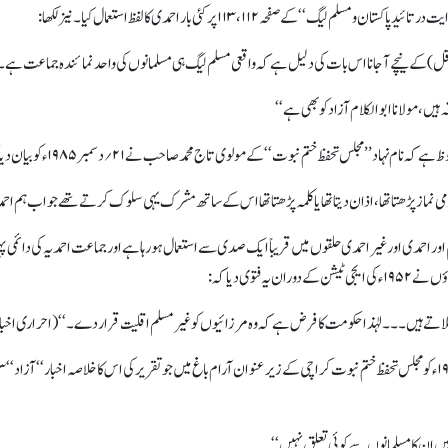
کے صفحہ ۱۱۲، ۱۱۳ پر کئی بار احمدی کا لفظ استعمال کیا۔ نیز لکھا:
) کے نیچے آ جانا اس بات کی دلیل ہے کہ واقعی مسلم لیگ ہی مسلمانوں کی واحد نمائندہ جماعت ہے۔
ں ، مولانا ابوالکلام آزاد کو بھی ہے‘‘
نہاد ’’مجلس تحفظ ختم نبوت‘‘ کے مولوی تاج محمد صاحب نے ۲۱؍دسمبر ۱۹۸۵ء کو بیان دیا کہ:
ماز پڑھتا تھا، اذان دیتا تھا یا کلمہ پڑھتا تھا اس کے ساتھ مشرک یہی سلوک کرتے تھے جو اب ہم اح
اور احمدی اور غیر احمدی حلقوں میں قریباً ایک صدی سے استعمال ہو رہا ہے اور جماعت احمدیہ کی دائم
فتوی دیا کہ:
ہٰذا حکومت کا فرض ہے کہ وہ مرزائیوں کو غیرمسلم اقلیت قرار دے۔‘‘ (احراری اخبار ’’آزاد‘‘ لاہور ۱۱؍ستمبر ۱۹۵۲ء صفحہ۹ کا
یں ان کا مسلمانوں سے کوئی تعلق نہیں‘‘۔