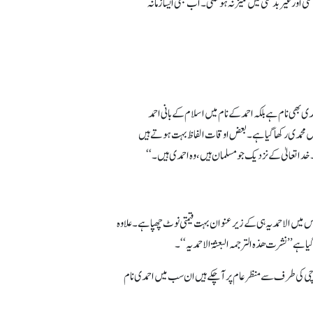
 اور غیربدعتی میں تمیز نہ ہوسکتی۔ اب بھی ایسا زمانہ
دی بھی نام ہے بلکہ احمد کے نام میں اسلام کے بانی احمد
حمدی رکھا گیا ہے۔ بعض اوقات الفاظ بہت ہوتے ہیں
دا تعالیٰ کے نزدیک جو مسلمان ہیں، وہ احمدی ہیں۔‘‘
س میں الاحمدیہ ہی کے زیر عنوان بہت قیمتی نوٹ چھپا ہے۔ علاوہ
یشن کراچی کی طرف سے منظر عام پر آ چکے ہیں ان سب میں احمدی نام