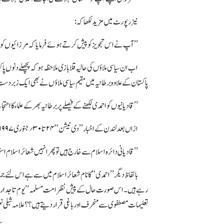
نیز رپورٹ میں مزید لکھا کہ:
’’آپ نے اس تجویز کو پیش کرتے ہوئے فرمایا کہ مرزائیوں کو اقلی
اب ان سیاسی ملاؤں کی حالیہ قلابازی ملاحظہ ہو کہ پچھلے دنوں پا
پاکستان کے علاوہ برطانیہ میں مقیم سیاسی ملاؤں نے بھی ایک زبردست ہنگامہ کھڑا کر دیا۔ اس ضمن میں روزنامہ ج
’’قادیانیوں کو احمدی لکھنے کے فیصلے پر برطانیہ بھر کے علماء ک
ازاں بعد لندن کے اخبار ’’دی نیشن‘‘ ۲۴ تا ۳۰؍ جنوری ۱۹۹۷ء کے صفحہ۵ پر لندن کی مرکزی جماعت اہل سنت کی اپیل پر ’’یوم تاجدار ختم نبوت‘‘ منائے جانے کی خبر اشاعت پذیر ہوئی جس میں کہا گیا کہ:
’’قادیانی دائرہ اسلام سے خارج ہیں تو پھر انہیں شعائر اسلا
بالفاظ دیگر ’’احمدی‘‘ کا نام شعائر اسلام میں سے ہے اس لئ
رہے ہیں۔ اس صورت حال کے پیش نظر امت مسلمہ ’’یوم تاجدار ختم نب
تعلیمات مصطفوی سے منحرف اور باغی قرار دیتے ہیں؟؟ علامہ شبلی نعما