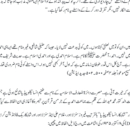
 کے واسطے مثل چاردیواری کے تھے۔ اگر یہ لوگ پیدا نہ ہوتے تو اسلام ایسا مشتبہ مذہب ہو جاتا کہ بدعتی
انکار نہیں، مگر تفرقہ دور کرنے کے واسطے یہ نام رکھا گیا ہے۔‘‘
، ان کو تو میں لعنتی کہتا ہوں۔ میں کوئی بدعت نہیں لایا۔ جیسا کہ حنبلی شافعی وغیرہ نام تھے ایسا ہی احم
نہیں۔ احمد، آنحضرت ﷺ کا نام ہے۔اسلام احمدی ہے اور احمدی اسلام ہے۔ حدیث شریف میں م
ے۔ آج کل اس قدر طوفان زمانہ میں ہے کہ اول آخر کبھی نہیں ہوا۔ اس واسطے کوئی نام ضروری تھا۔ خ
 ہے کہ حیرت آتی ہے۔ مصر سے دائرۃ المعارف الاسلامیہ کے نام سے ضخیم انسائیکلوپیڈیا شائع ہوئی ہے ج
‘‘ اور ’’شاہکار انسائیکلوپیڈیا‘‘ بالترتیب فیروز سنز لاہور، غلام علی اینڈ سنز لاہور اور شاہکار بک فاؤنڈ