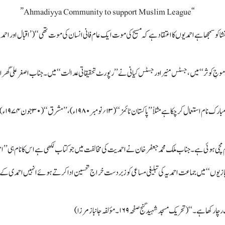
“Ahmadiyya Community to support Muslim League”
جِ کوثر‘‘ میں، جسٹس منیر اور جسٹس کیانی نے ’’رپورٹ تحقیقاتی عدالت‘‘ میں۔ جناب اصغر علی گھرال
چی ہوئی ہے۔ جناب ملک محمد جعفر خان نے احمدیت کی مخالفت میں جو کتاب لکھی ہے اس کا نام ہی ’’ا
ابازیوں‘‘ میں جماعت احمدیہ کی تبلیغی مساعی کو زبردست خراج تحسین ادا کرتے ہوئے انہیں احمدی کے ہ
(تحریک مسجد شہید گنج صفحہ ۱۶۹۔ مؤلفہ جانباز مرزا)