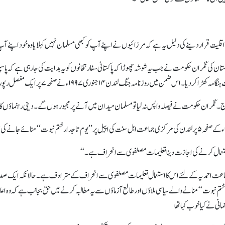
ت قرار دینے کی دلیل یہ ہے کہ مرزائیوں نے اپنے آپ کو کبھی مسلمان نہیں کہلایا وہ خود اپنے آپ کو احم
کستان کی نگران حکومت نے جب یہ شوشہ چھوڑا کہ پاکستانی سفارتخانوں کو یہ ہدایت کی جا رہی ہے کہ پاسپور
نگ لندن ۱۴ جنوری ۱۹۹۷ء نے صفحہ۷ پر ایک مفصل رپورٹ شائع کی جس کی دوہری سرخی یہ تھی:
ا احتجاج۔نگران حکومت نے فیصلہ واپس نہ لیا تو مسلمان میدان میں آنے پر مجبور ہوں گے۔ دینی رہنماؤں کا
م استعمال کرنے کی اجازت دینا تعلیمات مصطفوی سے انحراف ہے۔‘‘
ے جماعت احمدیہ کے لئے اس کا استعمال تعلیمات مصطفوی سے انحراف کے مترادف ہے۔ حالانکہ ایک صدی 
وت‘‘ منانے والے سیاسی ملاؤں اور طالع آزماؤں سے یہ مطالبہ کرنے میں حق بجانب ہے کہ وہ اعلان
نی نے کیا خوب کہا تھا