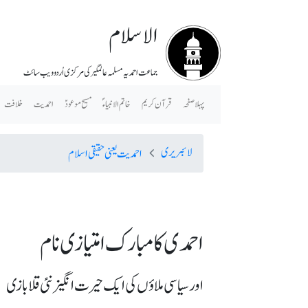
الاسلام
جماعت احمدیہ مسلمہ عالمگیر کی مرکزی اُردو ویب سائٹ
پہلا صفحہ
قرآن کریم
خاتم الانبیاء ؐ
مسیح موعودؑ
احمدیت
خلافت
لائبریری
احمدیت یعنی حقیقی اسلام
احمدی کا مبارک امتیازی نام
اور سیاسی ملاؤں کی ایک حیرت انگیز نئی قلابازی