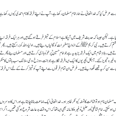
 ہے ۔ لیکن جیسا کہ حدیث شریف میں آ چکا ہے اسلام کے تہتر فرقے ہوگئے ہیں اور ہر ایک فرقہ اپنے ا
و شتم کرتے ہیں۔ نبی کریم ﷺ کے ازواجِ مطہرات کو گالیاں دیتے ہیں۔ اولیاء اللہ کو برا کہتے ہیں۔ 
 رکھاتے ہیں۔ بلادِ شام میں ایک فرقہ یزیدیہ ہے جو امام حسینؓ پر تبرّہ بازی کرتے ہیں اور مسلمان بنے پ
وغیرہ تجویز کئے۔ آجکل نیچریوں کا ایک ایسا فرقہ نکلا ہے جو جنت ، دوزخ، وحی، ملائک سب باتوں کا منکر
 سن کر یہ قصے لکھ دیئے ہیں۔ غرض ان تمام فرقوں سے اپنے آپ کو تمیز کرنے کے لئے اس فرقہ کا نا
لمان نام ہو تو شناخت کا تمغہ کیونکر ظاہر ہو۔ خدا تعالیٰ ایک جماعت بنانا چاہتا ہے اور اس کا دوسروں
تی۔ امام شافعیؒ اور حنبلؒ وغیرہ کا زمانہ بھی ایسا تھا کہ اس وقت بدعات شروع ہو گئی تھیں۔ اگر اس و