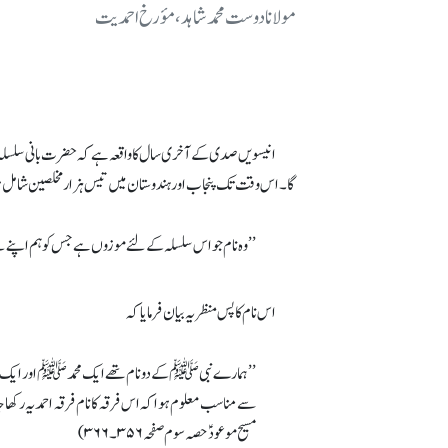
مولانا دوست محمد شاہد، مؤرخ احمدیت
ا
گا۔ اس وقت تک پنجاب اور ہندوستان میں تیس ہزار مخلصین شامل ہ
’’و ہ نام جو اس سلسلہ کے لئے موزوں ہے جس کو ہم اپنے ل
اس نام کا پس منظر یہ بیان فرمایا کہ
’’ہمارے نبی ﷺ کے دو نام تھے ایک محمدﷺ اور ایک احمدﷺ
سے مناسب معلوم ہوا کہ اس فرقہ کا نام فرقہ احمدیہ رکھا ج
مسیح موعودؑ حصہ سوم صفحہ ۳۵۶۔۳۶۶)