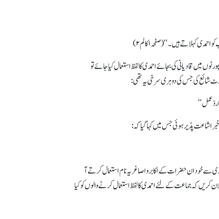
دی کہلاتے ہیں۔‘‘ (صفحہ۱ کالم۲)
ٹوں میں قادیانی کی بجائے احمدی کا لفظ استعمال کیا جائے تو
 ردّعمل‘‘
سے خود ان حضرات کے اکابر و اصاغر یہ نام استعمال کرتے آ
 کریں کہ جماعت کے لئے احمدی کا لفظ استعمال کرنے والوں کو کیا