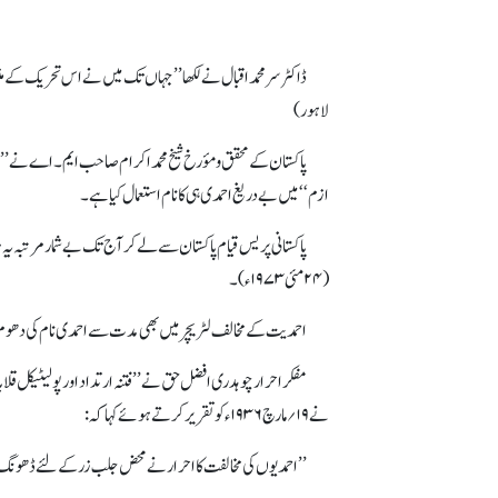
لاہور)
پاکستان کے محقق و مؤرخ شیخ محمد اکرام صاحب ایم۔اے نے ’’مو
ازم‘‘ میں بے دریغ احمدی ہی کا نام استعمال کیا ہے۔
(۲۴ مئی ۱۹۷۳ء)۔
احمدیت کے مخالف لٹریچر میں بھی مدت سے احمدی نام کی دھوم م
مفکر احرار چوہدری افضل حق نے ’’فتنہ ارتداد اور پولیٹیکل قل
نے ۱۹؍مارچ ۱۹۳۶ء کو تقریر کرتے ہوئے کہا کہ:
’’احمدیوں کی مخالفت کا احرار نے محض جلب زر کے لئے ڈھونگ رچا رکھا ہے۔‘‘ 