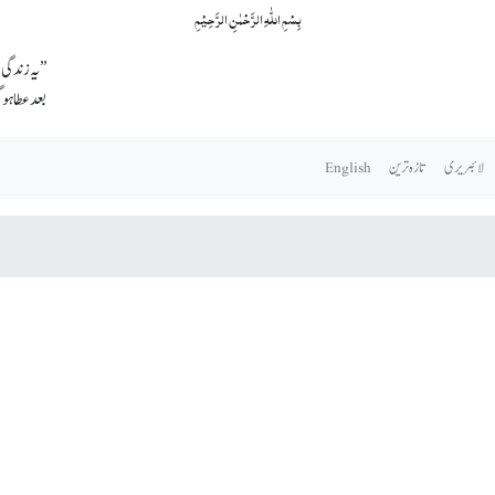
بِسۡمِ اللّٰہِ الرَّحۡمٰنِ الرَّحِیۡمِ
’’یہ زندگی 
بعد عطا ہوگ
لائبریری
تازہ ترین
English