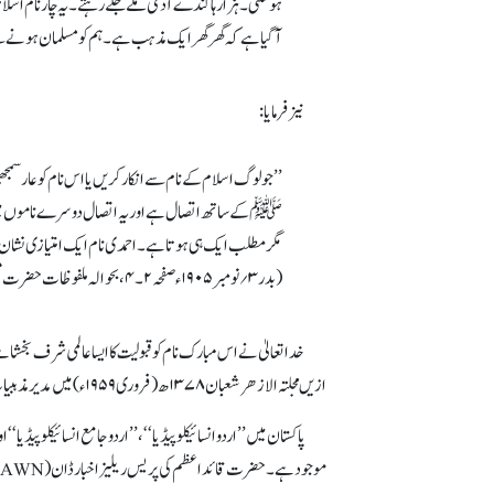
ہوسکتی۔ ہزارہا گندے آدمی ملے جلے رہتے۔ یہ چار نام اسلام
آگیا ہے کہ گھر گھر ایک مذہب ہے۔ ہم کو مسلمان ہونے سے 
نیز فرمایا:
’’جو لوگ اسلام کے نام سے انکار کریں یا اس نام کو عار سمجھیں
ﷺ کے ساتھ اتصال ہے اور یہ اتصال دوسرے ناموں میں 
مگر مطلب ایک ہی ہوتا ہے۔ احمدی نام ایک امتیازی نشان ہ
(بدر ۳؍نومبر ۱۹۰۵ء صفحہ ۲۔۴، بحوالہ ملفوظات حضرت مسیح موعود ؑ جلد ۴ صفحہ ۵۰۰۔۵۰۲ جدید ایڈیشن)
خدا تعالیٰ نے اس مبارک نام کو قبولیت کا ایسا عالمی شرف بخشا
ازیں مجلتہ الازھر شعبان ۱۳۷۸ھ (فروری ۱۹۵۹ء) میں مدیر مذہبیات الدکتور محمد عبداللہ کے قلم سے جماعت احمدیہ کے جرمن قرآن پر تبصرہ کا آغاز ہی ان الفاظ سے کیا گیا ہے ’’نشرت ھذہ الترجمہ البعثۃ الاحمدیہ‘‘۔
پاکستان میں ’’اردو انسائیکلوپیڈیا‘‘ ، ’’اردو جامع انسائیکلوپیڈیا
موجود ہے۔ حضرت قائد اعظم کی پریس ریلیز اخبار ڈان (DAWN) کی ۸ اکتوبر ۱۹۴۵ء کی اشاعت میں درج ذیل الفاظ میں چھپی: