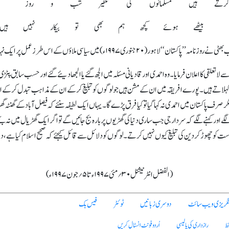
رتے ہیں مسلمانوں کی تکفیر شب و روز
بیٹھے ہوئے کچھ ہم بھی تو بیکار نہیں ہیں
ں کے اس طرز عمل پر ایک نہایت دلچسپ تبصرہ کیا ہے۔ آپ تحریر فرماتے ہیں:
 سے لاتعلقی کا اعلان فرمایا۔ وہ احمدی اور قادیانی مسئلہ میں الجھ گئے یا الجھا دیئے گئے اور حسب س
 کہلاتے ہیں۔ پورے افریقہ میں ان کے مشن ہیں جو لوگوں کو تبلیغ کرکے ان کے مذاہب تبدل کرکے ان ک
ر صرف پاکستان میں احمدی نہ کہا گیا تو کیا فرق پڑے گا۔ یہاں ایک لطیفہ سنئے کہ فیصل آباد کے گھنٹہ گھر
نسنے لگے اور کہنے لگے کہ سردار جی جب ساری دنیا کی گھڑیوں پر بارہ بج جائیں گے تو اگر ایک گھڑیال م
است کو چھوڑ کر دین کی تبلیغ کیوں نہیں کرتے۔ لوگوں کو دلائل سے قائل کیجئے کہ صحیح اسلام کیا ہے، د
(الفضل انٹرنیشنل ۳۰؍مئی ۱۹۹۷ء تا ۵؍جون ۱۹۹۷ء)
نگریزی ویب سائٹ
دوسری زبانیں
ٹوئٹر
فیس بک
ئط
رازداری کی پالیسی
اُردو فونٹ انسٹال کریں