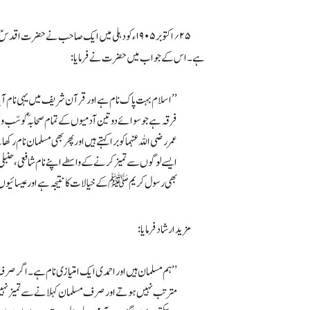
۲۵؍اکتوبر ۱۹۰۵ء کو دہلی میں ایک صاحب نے حضرت اقدسؑ سے عرض کیا کہ خدا تعالیٰ نے ہمارا نام مسلمان رکھا ہے، آپ نے اپنے فرقہ کا نام احمدی کیوں رکھا ہے؟ یہ بات
ہے۔ اس کے جواب میں حضرت نے فرمایا:
’’اسلام بہت پاک نام ہے اور قرآن شریف میں یہی نام آیا
فرقہ ہے جو سوائے دو تین آدمیوں کے تمام صحابہؓ کو سّب 
عمر رضی اللہ عنہما کو برا کہتے ہیں اور پھر بھی مسلمان نام
ایسے لوگوں سے تمیز کرنے کے واسطے اپنے نام شافعی ، حنبلی 
بھی رسول کریم ﷺ کے خیالات کا نتیجہ ہے اور عیسائیوں سے
مزید ارشاد فرمایا:
’’ہم مسلمان ہیں اور احمدی ایک امتیازی نام ہے۔ اگر صرف مس
مترتب نہیں ہوتے اور صرف مسلمان کہلانے سے تمیز نہیں ہوسک