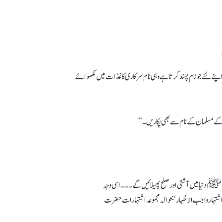
یں مردم شماری ہونے والی ہے جس میں ہر فرقہ اپنے لئے جو نام پسند کرتا ہے وہی نام سرکاری کاغذات میں لکھوائے
 کے مسلمان کے نام سے بھی پکاریں۔‘‘
 دنیا میں آشتی اور صلح پھیلائیں گے ۔۔۔ اسی وجہ
 (’اشتہار واجب الاظہار‘ بحوالہ مجموعہ اشتہارات حضرت