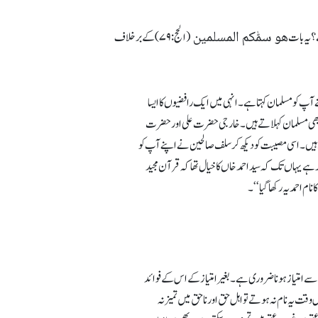
ھو سمّٰکم المسلمین
(الحج:۷۹) کے برخلاف
ٓپ کو مسلمان کہتا ہے۔ انہی میں ایک رافضیوں کا ایسا
پھر بھی مسلمان کہلاتے ہیں۔ خارجی حضرت علی اور حضرت
ھرتے ہیں۔ اسی مصیبت کو دیکھ کر سلف صالحین نے اپنے آپ کو
 ہے یہاں تک کہ سید احمد خاں کا خیال تھا کہ قرآن مجید
م احمدیہ رکھا گیا‘‘۔
 سے امتیاز ہونا ضروری ہے۔ بغیر امتیاز کے اس کے فوائد
قت یہ نام نہ ہوتے تو اہل حق اور ناحق میں تمیز نہ