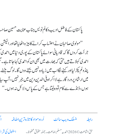
ک
پاکستان کے فاضل ادیب و کالم نویس جناب عنایت حسین صاحب بھٹی نے روزنامہ ’’پاکستان‘‘ لاہور (۲۰ جنوری ۱۹۹۷ء) میں سیاسی ملاؤ
’’مولوی صاحبان نے احتساب کرانے کا بیڑہ اٹھایا تھا اور الیکشن
جرأت کروں گا کہ قادیانی سوائے پاکستان کے پوری دنیا میں احمدی
احمدی کہلاتے ہیں حتیٰ کہ بھارت میں بھی ان کو احمدی کہا جاتا ہے۔ مگ
پنڈولم پکڑ لیا اور کہنے لگا اب میں زیادہ نہیں بجنے دوں گا۔ لوگ ہ
میں ارشاد پروردگار ہے لا اکراہ فی الدین دین میں جبر نہیں، آپ سی
ہوں، ڈنڈے سے کام تو وہ لیتا ہے جس کے پاس دلائل نہ ہوں۔‘‘
رابطہ
منسلک ویب سائٹ
اُردو مواد کا تازہ ترین اضافہ
ا
حق اشاعت © 2026 احمدیہ مسلم جماعت۔ جملہ حقوق محفوظ۔
استعمال کی شرا