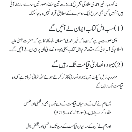
مذکورہ بالا غیر احمدی علماءکی تشریح ماننے سے تین متضاد صورتیں ہمارے سامنے آتی
ہیں جنہیں کسی بھی طرح ایک دوسرے کے مطابق قرار نہیں دیا جاسکتا۔
(1) سب اہل کتاب ایمان لے آئیں گے
پہلی صورت یہ ہے کہ جیسا کہ غیر احمدی مسلمان علماءکا ماننا ہے کہ حضرت عیسیٰ علیہ
السلام کی آمدِ ثانی کے وقت تمام اہل کتاب یعنی یہود و نصاریٰ اُن پر ایمان لے آئیں گے۔
(2) یہود و نصاریٰ قیامت تک رہیں گے
مندرجہ ذیل آیات میں یہودونصاریٰ کا ذکر کرتے ہوئے اللہ تعالیٰ فرماتا ہے کہ وہ
قیامت تک رہیں گے
پس ہم نے اُن کے درمیان قیامت کے دن تک باہمی دشمنی اور بغض
مقدر کردئیے ہیں۔ (سورۃ المائدہ۔
5:15
)
اور ہم نے اُن کے درمیان قیامت کے دن تک دشمنی اور بغض ڈال