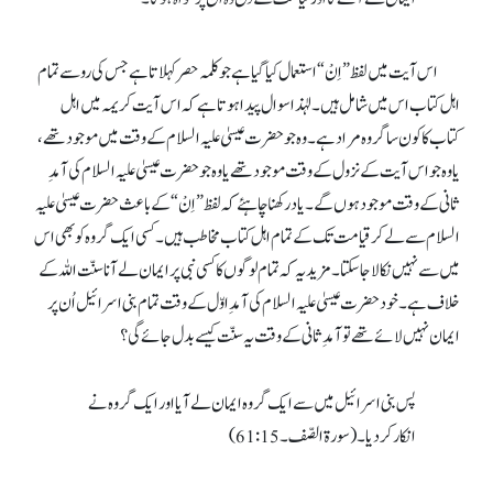
اس آیت میں لفظ ”اِنْ“ استعمال کیا گیا ہے جو کلمہ حصر کہلاتا ہے جس کی رو سے تمام
اہل کتاب اس میں شامل ہیں۔ لہٰذا سوال پیدا ہوتا ہے کہ اس آیت کریمہ میں اہل
کتاب کا کون سا گروہ مراد ہے۔ وہ جو حضرت عیسیٰ علیہ السلام کے وقت میں موجود تھے،
یا وہ جو اس آیت کے نزول کے وقت موجود تھے یا وہ جو حضرت عیسیٰ علیہ السلام کی آمدِ
ثانی کے وقت موجود ہوں گے۔ یاد رکھنا چاہئے کہ لفظ ”اِنْ“ کے باعث حضرت عیسیٰ علیہ
السلام سے لے کر قیامت تک کے تمام اہل کتاب مخاطب ہیں۔ کسی ایک گروہ کو بھی اس
میں سے نہیں نکالا جاسکتا۔ مزید یہ کہ تمام لوگوں کا کسی نبی پر ایمان لے آنا سنّت اللہ کے
خلاف ہے۔ خود حضرت عیسیٰ علیہ السلام کی آمدِ اوّل کے وقت تمام بنی اسرائیل اُن پر
ایمان نہیں لائے تھے تو آمدِ ثانی کے وقت یہ سنّت کیسے بدل جائے گی؟
پس بنی اسرائیل میں سے ایک گروہ ایمان لے آیا اور ایک گروہ نے
انکار کردیا۔ (سورۃ الصّف۔
61:15
)