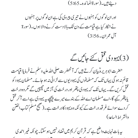
دئیے ہیں۔ (سورۃ المائدہ۔
5:65
)
اور ان لوگوں کو جنہوں نے تیری پیروی کی ہے ان لوگوں پر جنہوں
نےانکار کیا ہے قیامت کے دن تک بالادست کرنے والا ہوں۔ (سورۃ
آلِ عمران۔
3:56
)
(3) یہودی قتل کئے جائیں گے
حضرت ابوہریرہ ؓ بیان کرتے ہیں کہ آنحضرت صلی اللہ علیہ وسلم نے فرمایا: قیامت
قائم نہ ہوگی یہاں تک کہ مسلمانوں کی یہودیوں سے لڑائی نہ ہوجائے۔مسلمان یہود کو
قتل کریں گے۔ یہاں تک کہ یہودی پتھر اور درخت کی آڑ میں چھپیں گے مگر وہ درخت
یا پتھر کہے گا، اے مسلمان اے اللہ کے بندے میرے پیچھے یہ یہودی ہے اسے آکر قتل
کردے سوائے غرقد درخت کے کیونکہ وہ یہود کا درخت ہے۔ (صحیح مسلم کتاب الفتن
والشراط الساعۃ)
یہ بات نہایت واضح ہے کہ قرآنِ کریم میں تضاد نہیں ہوسکتا ۔ چونکہ غیر احمدی