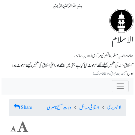
بِسۡمِ اللّٰہِ الرَّحۡمٰنِ الرَّحِیۡمِ
الاسلام
جماعت احمدیہ مسلمہ عالمگیر کی مرکزی اُردو ویب سائٹ
’’اخلاق ِ حسنہ کی تکمیل کیلئے مجھے مبعوث کیا گیا ہے یعنی میں اچھے اور اعلیٰ اخلاق کی تکمیل کیلئے مبعوث ہوا
ہوں‘‘
(حدیث نبویؐ، مؤطا امام مالک)
لائبریری
Share
اختلافی مسائل
وفات مسیح ناصری