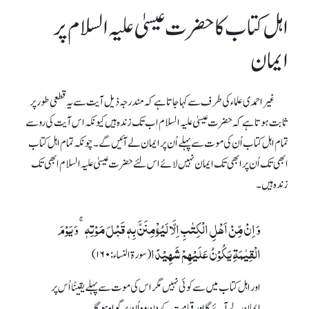
اہل کتاب کا حضرت عیسیٰ علیہ السلام پر
ایمان
غیر احمدی علماءکی طرف سے کہا جاتا ہے کہ مندرجہ ذیل آیت سے یہ قطعی طور پر
ثابت ہوتا ہے کہ حضرت عیسیٰ علیہ السلام اب تک زندہ ہیں کیونکہ اس آیت کی رو سے
تمام اہل کتاب اُن کی موت سے پہلے اُن پر ایمان لے آئیں گے۔ چونکہ تمام اہل کتاب
ابھی تک اُن پر ابھی تک ایمان نہیں لائے اس لئے حضرت عیسیٰ علیہ السلام ابھی تک
زندہ ہیں۔
وَ اِنۡ مِّنۡ اَہۡلِ الۡکِتٰبِ اِلَّا لَیُؤۡمِنَنَّ بِہٖ قَبۡلَ مَوۡتِہٖ ۚ وَ یَوۡمَ
الۡقِیٰمَۃِ یَکُوۡنُ عَلَیۡہِمۡ شَہِیۡدًا
(سورة النساء : ۱۶۰)
اور اہل کتاب میں سے کوئی نہیں مگر اس کی موت سے پہلے یقینًا اُس پر
ایمان لے آئے گا اور قیامت کے دن وہ اُن پر گواہ ہوگا۔