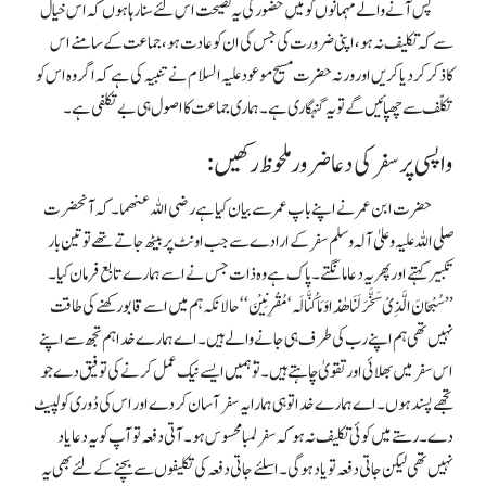
پس آنے والے مہمانوں کو میں حضور کی یہ نصیحت اس لئے سنا رہا ہوں کہ اس خیال
سے کہ تکلیف نہ ہو، اپنی ضرورت کی جس کی ان کو عادت ہو،جماعت کے سامنے اس
کاذکرکردیا کریں اور ورنہ حضرت مسیح موعودعلیہ السلام نے تنبیہ کی ہے کہ اگر وہ اس کو
تکلّف سے چھپائیں گے تویہ گنہگاری ہے۔ ہماری جماعت کا اصول ہی بے تکلفی ہے۔
واپسی پرسفر کی دعا ضرورملحوظ رکھیں:
حضرت ابن عمر نے اپنے باپ عمر سے بیان کیا ہے رضی اللہ عنھما۔کہ آنحضرت
صلی اللہ علیہ وعلیٰ آلہ وسلم سفر کے ارادے سے جب اونٹ پر بیٹھ جاتے تھے تو تین بار
تکبیر کہتے اور پھر یہ دعا مانگتے۔پاک ہے وہ ذات جس نے اسے ہمارے تابع فرمان کیا۔
’’سُبْحَانَ الَّذِیْ سَخَّرَ لَنَا ھٰذا وَمَاکُنَّالَہ‘مُقْرِنِیْنَ‘‘ حالانکہ ہم میں اسے قابو رکھنے کی طاقت
نہیں تھی ہم اپنے رب کی طرف ہی جانے والے ہیں۔ اے ہمارے خدا ہم تجھ سے اپنے
اس سفر میں بھلائی اورتقویٰ چاہتے ہیں ۔ توُ ہمیں ایسے نیک عمل کرنے کی توفیق دے جو
تجھے پسند ہوں ۔ اے ہمارے خدا تو ہی ہمارا یہ سفر آسان کر دے اور اس کی دُوری کو لپیٹ
دے۔ رستے میں کوئی تکلیف نہ ہو کہ سفر لمبا محسوس ہو۔ آتی دفعہ تو آپ کو یہ دعا یاد
نہیں تھی لیکن جاتی دفعہ تو یاد ہوگی۔ اسلئے جاتی دفعہ کی تکلیفوں سے بچنے کے لئے بھی یہ