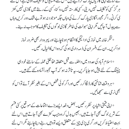
کے سامنے اپنی گاڑیاں پارک کر دیتے ہیں جس سے ہمسایوں کو تکلیف ہوتی ہے اس لئے
ہر گز کسی کو تکلیف نہیں دینی، کسی کا رستہ نہیں روکنا، کسی کے رستے میں گاڑی نہیں کھڑ
ی کرنی۔ اگر مجبوراً گاڑی پارک کرنے کی وہاں جگہ موجود نہ ہو تو بے شک دور کریں وہاں
سے پیدل آ جائیں مگر اپنی سہولت کی خاطرگاڑی لوگوں کی تکلیف کا موجب نہ بنے ۔
* لنگر خانہ میں نمازکی ادائیگی کا انتظام ہونا چاہئے اورپہرہ دار بھی ضرور نما ز
اداکریں۔ان کے افسران کی ذمہ داری ہوگی کہ وہ اس کاخیال رکھیں ۔
* اسلام آباد کی حدودمیں داخلہ سے قبل متعلقہ حفاظتی عملہ کے سامنے خود ہی
چیکنگ کے لئے پیش ہو جایا کریں ۔ یہ تأثر نہ ہوکہ آپ مجبوراً آمادہ کئے گئے ہیں۔
* ہر وقت شناختی کارڈ لگا کررکھیں اوراگر کوئی شخص اس کے بغیرنظرآئے تواس کو
بھی نرمی سے سمجھائیں ۔
* اپنی قیمتی اشیاء پر نظررکھیں ۔ بعض دفعہ ایسے بڑے اجتماعات کے موقع پر کئی قسم
کے شریر لوگ بھی آ جاتے ہیں ، بھیس بدل کر وہ جیب کترے بھی آ جاتے ہیں اس لئے
بہت احتیاط کریں اور گری پڑی چیزکے متعلق ویسے تووہیں رہنے دینا چاہئے مگرا س لئے