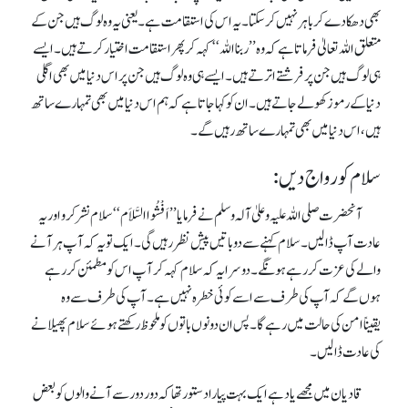
بھی دھکا دے کر باہر نہیں کر سکتا۔ یہ اس کی استقامت ہے ۔یعنی یہ وہ لوگ ہیں جن کے
متعلق اللہ تعالیٰ فرماتاہے کہ وہ ’’ربنااللہ‘‘ کہہ کر پھر استقامت اختیار کرتے ہیں ۔ ایسے
ہی لوگ ہیں جن پر فرشتے اترتے ہیں۔ ایسے ہی و ہ لوگ ہیں جن پر اس دنیا میں بھی اگلی
دنیا کے رموز کھولے جاتے ہیں۔ ا ن کوکہا جاتا ہے کہ ہم اس دنیا میں بھی تمہارے ساتھ
ہیں ، اس دنیا میں بھی تمہارے ساتھ رہیں گے۔
سلام کو رواج دیں:
آنحضرت صلی اللہ علیہ وعلیٰ آلہ وسلم نے فرمایا ’’ اَفْشُواالسَّلاَم‘‘ سلام نشر کرو اور یہ
عادت آپ ڈالیں ۔ سلام کہنے سے دو باتیں پیش نظر رہیں گی۔ ایک تو یہ کہ آ پ ہر آنے
والے کی عزت کر رہے ہونگے ۔ دوسرا یہ کہ سلام کہہ کر آ پ اس کو مطمئن کر رہے
ہوں گے کہ آپ کی طرف سے اسے کوئی خطرہ نہیں ہے ۔ آپ کی طرف سے وہ
یقیناًامن کی حالت میں رہے گا۔ پس ان دونوں باتوں کو ملحوظ رکھتے ہوئے سلام پھیلانے
کی عادت ڈالیں۔
قادیان میں مجھے یاد ہے ایک بہت پیارا دستورتھا کہ دور دور سے آنے والوں کوبعض