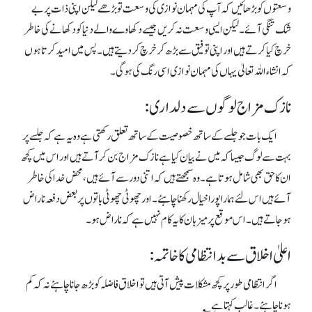
وسعتوں کو بڑھائیں کہ آپ کی مہمان نوازی کی وسعت تو بڑھے لیکن اپنی ذات پر بے
شک تنگی آئے۔ لیکن ایسی وسعت نہ کریں جیسے دکھاوے والے دنیا کو دکھانے کی خاطر
خرچ کیا کرتے ہیں اور اپنی توفیق سے بڑھ کرخرچ کر دیتے ہیں ۔ پس میں امید کرتا ہوں
کہ انشاء اللہ تعالیٰ یہاں کی مہمان نوازی اسی رنگ کی ہوگی۔
نازک مزاج لوگوں سے دلداری:
ایک بات جو جلسے کے ساتھ خصوصیت کے ساتھ تعلق رکھتی ہے وہ یہ ہے کہ جلسے پر
بہت سے لوگ جیسا کہ میں نے بیان کیا ہے نازک مزاج بن کر آتے ہیں اور اس میں کچھ
ان کا حق بھی شامل ہوتا ہے۔ وہ سمجھتے ہیں کہ اتنی دور سے آئے ہیں ، محض خدا کی خاطر
آئے ہیں اس لئے ہمارا پورا خیال رکھنا چاہئے۔ اور چھوٹی چھوٹی باتوں پر بعض دفعہ ناراض
ہو جاتے ہیں۔ اس موقع پر میزبان کا یہ کام نہیں ہے کہ ناراض ہو۔
اعلیٰ اخلاق سے بدانتظامی کا خاتمہ:
اگر انتظامی طور پر کچھ مشکلات پیش آتی ہیں تو اخلاق فاضلہ کو بڑھ جانا چاہئے نہ کہ کم
ہونا چاہئے۔ غالب کہتاہے ؂