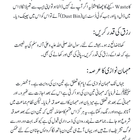
کا Waste ، کیلے کا چھلکا مثلاً یہ اگر آپ نے کہیں ڈالنا ہو تواپنی جیب سے تھیلا نکالا اس
میں ڈا ل دیا اورجب کوئی ڈَسٹ بن(Dust Bin) آئے تو اس کو اس میں پھینک دیا۔
رزق کی قدر کریں:
کھانا ضائع نہ ہو۔ہمیشہ کے لئے رسول اللہ صلی اللہ علیہ وعلیٰ آلہ وسلم کی یہ نصیحت
ہے کہ خدا کے رزق کی قدرکریں ۔ پانی کی بھی اور کھانے کی بھی۔
مہمان نوازی کا عرصہ:
جہاں تک مہمان نوازی کے ایام کا تعلق ہے تین د ن کی روایت ہے۔ آنحضرت
ﷺ نے فرمایا کہ مہمانی تین دن کی ہوا کرتی ہے اس کے بعد اجازت سے ٹھہرو۔ اور
مہمانی کے بعد جو تعلق ہے میزبان اور مہمان کا اسے صدقہ فرمایا ۔ لیکن نظام جماعت میں
آنا جو ہے وہ اور رنگ رکھتا ہے۔ یہ ہر گز اس قسم کا معاملہ نہیں کہ تین دن کے بعد صدقہ
شروع ہو جائے۔ جماعت نے پندرہ دن کی ذمہ داری قبول کی ہے کیونکہ بہت دور دور سے
لوگ تشریف لاتے ہیں اور یہاں آتے ہی تین دن ہاتھ لگا کر واپس جانا ان کے لئے ممکن