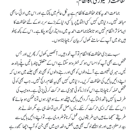
حفاظت(سیکورٹی) کا نظام:
جماعت احمدیہ کا جو حفاظت کا نظام ہے یہ کُل عالم میں یکتاہے اور اس میں ادنیٰ سا بھی
مبالغہ نہیں۔ دنیا میں کہیں کسی اجتماع پر یا کسی دنیا کے بڑے سربراہ کے لئے حفاظت کا
ایسا مؤثر انتظام نہیں ہوتا جتنا جماعت احمدیہ میں روایتاً رائج ہو چکا ہے۔ اس کے کچھ پہلو
ہیں جو میں آپ کے سامنے کھول کر بیان کرنا چاہتاہوں۔
سب سے بڑی حفاظت کا انتظام توآپ خود ہیں۔ آنکھیں کھول کرپھریں اور جس
شخص سے بھی آپ کو احساس ہو کہ خطرہ ہو سکتاہے اس کے متعلق چند باتیں پلّے باندھ
لیں۔میری نصیحت ہے آنے والوں کو بھی اور رہنے والوں کو بھی جو بھی جلسے میں ہوں کہ
اپنے دائیں بائیں کی حفاظت کریں۔ دنیا میں کہیں بھی یہ نظام رائج نہیں۔جب بھی کوئی
شخص حملہ کرنا چاہتا ہے اس کو لازماً کوئی تیزی سے حرکت کرنی پڑتی ہے۔ وہ جیب کی
طرف یا کہیں ہاتھ ڈالتا ہے اگر دائیں بائیں بیٹھے ہوئے ہوشیار ہوں تو ناممکن ہوجائے گا
اس کے لئے کہ ایسی حرکت کرسکے ۔ پس اصل نگران تو اللہ ہی ہے مگر اللہ نے جو
طریقے سمجھائے ہیں ان طریقوں پر عمل کرناتو ضروری ہے۔ تو اپنے دائیں بائیں سے
بیدار مغز رہیں اور جو اچھے لوگ بھی ہیں بعض دفعہ ان میں بھی جن کو آپ اچھا سمجھ رہے