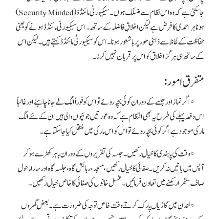
جاسکتی ہے کہ وہ اس نظام سے منسلک ہوں۔سیکیورٹی مائنڈڈ(Security Minded)
ہونا ہر احمدی کا فرض ہے لیکن اخلاقِ فاضلہ کے ساتھ ۔ اس سیکیورٹی مائنڈڈ ہونے کویعنی
حفاظت کے لحاظ سے ذہنی طور پر باشعور ہونا ۔ اس کو سیکیورٹی مائنڈڈ کہتے ہیں۔ لیکن اس
کے ساتھ ہی ہر گز اخلاق کو اس پر قربان نہیں کرنا۔
متفرق امور:
* اگر نماز اور جلسے کے دوران کو ئی بچہ روئے تو اس کو فوراً الگ لے جانا چاہئے اورغالباً
اس دفعہ پہلے کی طرح یہ بھی انتظام ہے کہ وہ عورتیں جو بچوں والی ہیں ان کے لئے الگ
مار کی موجود ہے اگرکوئی بچہ روئے تو اس کو اس مارکی میں منتقل کیا جاسکتاہے۔
* وقت کی پابندی کا خیال رکھیں۔جلسہ کی تقریروں کے دوران باہرکھڑے ہو کر
آپس میں باتیں نہ کریں ۔ صفائی کا خیال رکھیں ، مسجد ، رہائش گاہ، جلسہ گاہ اور سارا ماحول
صاف ستھرا رکھنے میں تعاون فرمائیں۔غسل خانوں کی صفائی کا خاص خیال رکھیں۔
* لندن میں گاڑیاں پارک کرتے وقت خاص توجہ کی ضرورت ہے ۔ بعض گھروں