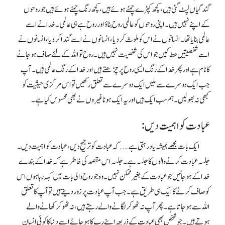
گندگیاں لپٹ گئی ہیں، کچھ کپڑے چمٹے ہوئے ہیں ، کچھ رنگ چمٹے ہوئے ہیں جو روحوں
کے اپنے نہیں ہیں۔اپنی روحوں کو عالمی روح بنا ؤ اور روح ہے ہی عالمی۔ خدا نے اسے
عالمی بنایا تھا ۔ انسانوں نے اس کو ملوث کر دیا، انسانوں نے اسے گندا کردیا ، انسانوں نے
اسے شخصیتیں عطا کیں جو اس کی شخصیت نہیں ہیں۔ روح تو اللہ کے لئے صاف ہو جانے
کا نام ہے اور پھر خدا کے رنگ ایسی روح پر چڑھتے ہیں اور خدا کے رنگ عالمی ہیں۔ آپ
جب ایک دوسرے سے ملیں ایک دوسرے سے تعلق رکھیں تو اس مرکزی حیثیت کو
کبھی نہ بھولیں۔ ہم سب ایک ہیں اور یہ ایک ہونا غیروں نے بھی محسوس کیا ہے ۔
عبادت کو اہمیت دیں:
ایک بات مجھے ہمیشہ یاد رہتی ہے….. کہ عبادت کو ترجیح دیں، عبادت کو اہمیت دیں۔
جلسہ عبادت کرنے والوں کا جلسہ ہے ۔ جلسہ اس مقصد کی خاطر ہے کہ خدا کے بندے
خدا کے ہو جائیں جو عبادت کے بغیر ممکن نہیں۔ وہ جو روح والی بات میں کہہ رہا ہوں اس
کو صاف کرنے کا ایک ہی طریق ہے۔ جب آپ عبادت پر زور دیتے ہیں تو آپ کا تعلق
اللہ سے ہو جاتا ہے۔ پھر آپ نہ ٹھوکر لگانے والے رہتے ہیں، نہ ٹھوکر کھانے والے
ہوتے ہیں۔ جو شخص بھی عبادت کے ذریعہ اپنے رب کا ہو جائے اسے دنیا کا کوئی انسان