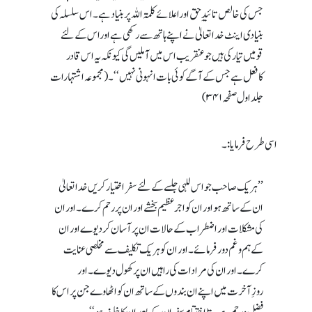
جس کی خالص تائیدِ حق اوراعلائے کلمۃ اللہ پر بنیاد ہے ۔ اس سلسلہ کی
بنیادی اینٹ خدا تعالیٰ نے اپنے ہاتھ سے رکھی ہے اوراس کے لئے
قومیں تیار کی ہیں جو عنقریب اس میں آملیں گی کیونکہ یہ اس قادر
کافعل ہے جس کے آگے کوئی بات انہونی نہیں‘‘۔ (مجموعہ اشتہارات
جلد اول صفحہ ۳۴۱)
اسی طرح فرمایا:۔
’’ہر یک صاحب جو ا س للہی جلسے کے لئے سفر اختیار کریں خدا تعالیٰ
ان کے ساتھ ہو اور ان کو اجرعظیم بخشے اور ان پررحم کرے۔ اور ان
کی مشکلات اور اضطراب کے حالات ان پر آسان کر دیوے اور ان
کے ہم و غم دور فرمائے۔ اور ان کو ہریک تکلیف سے مخلصی عنایت
کرے۔ اور ان کی مرادات کی راہیں ان پرکھول دیوے۔ اور
روزِآخرت میں اپنے ان بندوں کے ساتھ ان کو اٹھاوے جن پراس کا