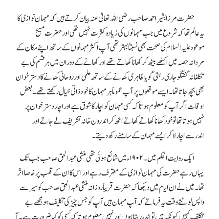
حضر ت مرزا بشیر احمد صاحب رضی اللہ تعالیٰ عنہ بیان کرتے ہیں کہ مہمان نوازی کا
یہ عالم تھا کہ شروع میں جب مہمانوں کی زیادہ کثرت نہیں تھی اور حضرت مسیح
موعودعلیہ السلام کی صحت بھی نسبتاً بہتر تھی آ پ اکثر مہمانوں کے ساتھ اپنے مکان کے
مردانہ حصہ میں اکٹھے بیٹھ کر کھانا کھاتے تھے اورکھانے کے دوران میں ہرقسم کی بے
تکلفانہ گفتگو جاری رہتی گویا ظاہری کھانے کے ساتھ علمی اور روحانی کھانے کا دسترخوان
بھی بچھ جاتا تھا ۔ ایسے موقعوں پر آ پ عموماً ہرمہمان کا خود ذاتی خیال رکھتے تھے۔بعض
اوقات اگرآپ کو معلوم ہوتا کہ کسی مہمان کو اچار کا شوق ہے اور اچار دسترخوان پر
نہیں ہوتا تھا توخود کھانا کھاتے کھاتے اٹھ کر اندرون خانہ تشریف لے جاتے اور
اندرسے اچار لا کرایسے مہمان کے سامنے رکھ دیتے ۔
ایک روایت الحکم میں۔۱۹۰۲ء میں شائع ہوئی تھی منشی عبدالحق صاحب جب تک
یہاں رہے حضرت کی مہمان نوازی کے معترف رہے اور اس کا ان کے قلب پر خاصا اثر
تھا ۔ میں نے ان ایام میں دیکھا کہ حضرت قریباً روزانہ منشی عبدالحق صاحب کو سیر سے
واپس لوٹتے وقت یہ فرماتے کہ آپ مہمان ہیں آ پ کو جس چیز کی تکلیف ہو مجھے بے
تکلف کہیں کیونکہ میں تواندررہتاہوں اور نہیں معلوم ہوتاکہ کسی کو کیا ضرورت ہے ۔ آ