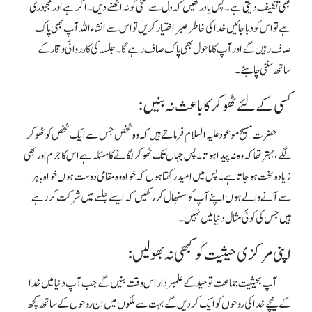
بھی تکلیف دیتی ہے ۔ پس یادرکھیں کہ دل سے تلخی کو نہ اٹھنے دیں ۔ اگرہے اور مجبوری
ہے تواس کو دباجائیں خدا کی خاطر صبر اختیار کریں تو اس سے انشاء اللہ آپ بھی پاک
صاف رہیں گے اور آپ کا ماحول بھی پاک صاف رہے گا ۔ جلسہ کی کارروائی وقار کے
ساتھ سننی چاہئے ۔
کسی کے لئے ٹھوکر کا باعث نہ بنیں:
حضرت مسیح موعود علیہ السلام فرماتے ہیں کہ وہ شخص جس سے ایک شخص کو ٹھوکر
لگے ، بہتر تھا کہ وہ نہ پیدا ہوتا۔ پس جہاں تک ٹھوکر لگانے کا مسئلہ ہے اس کا جرم اور بھی
زیادہ سخت ہو جاتا ہے۔ پس میں امید رکھتا ہوں کہ خواہ وہ مقامی دوست ہوں خواہ باہر
سے آنے والے ہوں اپنے آپ کو سنبھال کر رکھیں کہ ایسے جلسے میں شرکت کر رہے
ہیں جس کی کوئی مثال دنیا میں نہیں ۔
اپنی مرکزی حیثیت کو کبھی نہ بھولیں:
آپ بحیثیت جماعت توحید کے علمبردار اس وقت بنیں گے جب آ پ دنیا میں خدا
کے نیچے خدا کی روحوں کو ایک کر دیں گے بہت سے ملکوں میں ان روحوں کے ساتھ کچھ