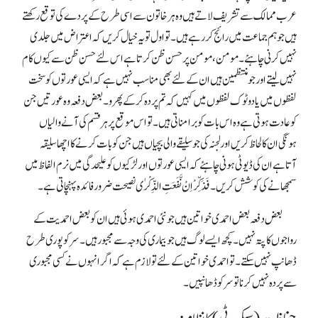
عرب ممالک سے تشریف لاتے ہیں وہ ہر خاتون سے اسی طرح کے پردے کی توقع رکھتے
ہیں جو ہم جماعت میں رائج کر رہے ہیں۔ تواول تو یہ خیال کریں کہ اعتراض میں جلدی
نہیں کرنی چاہئے۔ مومن، مومن پر حسن ظن کرتاہے اس لئے حسن ظن سے کیوں کام
نہیں لیتے اور جو منتظمین ہیں ان کے لئے بھی مناسب نہیں ہے کہ ایسی عورتوں کو سخت
لفظوں میں یا دوٹوک لفظوں میں کہیں کہ تم پردہ کرکے پھرو ۔ بعض دفعہ وہ عورتیں جن
کو عادت ہوتی ہے وہ اس بات کو برا مناتی ہیں۔تو اس موقع پر ہر قسم کی آنے والیاں
ہونگی ان کا لحاظ کریں اور لجنہ کی جو سلیقے والی بچیاں ہیں جن کو بات کرنے کا اچھا سلیقہ
آتاہے ان کی ڈیوٹی ہونی چاہئے کہ ایسی عورتوں اور لڑکیوں کو علیحدگی میں نرم الفاظ میں
سمجھانے کی کوشش کریں۔ فَذَکِّرْ اِنْ نَّفَعَتِ الذِّکْرٰی نصیحت ضرور فائدہ پہنچاتی ہے۔
بعض دفعہ بعض احمدی خواتین ہیں جو نئی احمدی ہوئی ہیں ا ن کو بعض احمدیت کے
رواجوں کا پتہ نہیں ۔ کچھ ایسے لوگ ہیں جو بیماری کی وجہ سے مجبورہیں۔ سر کو پوری طرح
ڈھانپ نہیں سکتے۔ تو احمدی خواتین کے لئے تو لازم ہے کہ اگر انہوں نے کسی مجبوری
سے پردہ نہیں کرنا تو سرکو ڈھانپیں۔