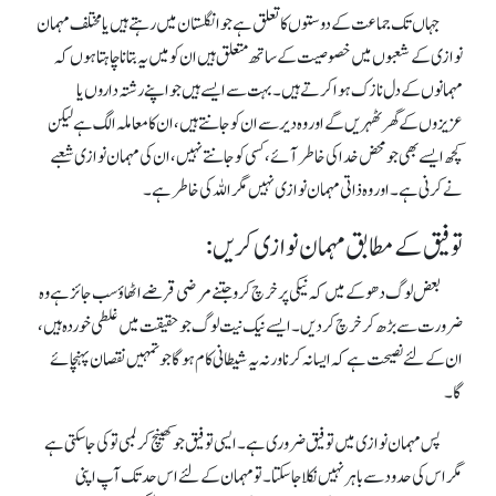
جہاں تک جماعت کے دوستوں کا تعلق ہے جو انگلستان میں رہتے ہیں یا مختلف مہمان
نوازی کے شعبوں میں خصوصیت کے ساتھ متعلق ہیں ان کو میں یہ بتانا چاہتاہوں کہ
مہمانوں کے دل نازک ہوا کرتے ہیں ۔ بہت سے ایسے ہیں جو اپنے رشتہ داروں یا
عزیزوں کے گھر ٹھہریں گے اور وہ دیر سے ان کو جانتے ہیں ، ان کا معاملہ الگ ہے لیکن
کچھ ایسے بھی جو محض خدا کی خاطر آئے ، کسی کو جانتے نہیں ، ان کی مہمان نوازی شعبے
نے کرنی ہے۔ اور وہ ذاتی مہمان نوازی نہیں مگر اللہ کی خاطر ہے۔
توفیق کے مطابق مہمان نوازی کریں:
بعض لوگ دھوکے میں کہ نیکی پر خرچ کرو جتنے مرضی قرضے اٹھاؤ سب جائز ہے وہ
ضرورت سے بڑھ کر خرچ کر دیں۔ ایسے نیک نیت لوگ جو حقیقت میں غلطی خوردہ ہیں،
ان کے لئے نصیحت ہے کہ ایسا نہ کرنا ورنہ یہ شیطانی کام ہوگا جو تمہیں نقصان پہنچائے
گا۔
پس مہمان نوازی میں توفیق ضروری ہے۔ ایسی توفیق جو کھینچ کر لمبی تو کی جا سکتی ہے
مگر اس کی حدود سے باہر نہیں نکلا جا سکتا۔تو مہمان کے لئے اس حد تک آپ اپنی