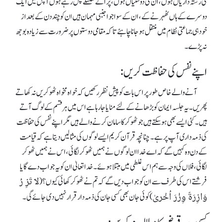
کی رشتہ داریاں ہوں ، ان کی دوستیاں ہوں ، پرانے سلسلے چل رہے ہوں آپس میں ایک
دوسرے کے ہاں ٹھہرنے کے،ان کے سوا جو اجنبی مہمان ہیں ان کو چند دن کے بعد از
خود ہی جماعتی نظام میں منتقل ہوجانا چاہئے تا کہ مقامی دوستوں پر ضرورت سے زیادہ بوجھ
نہ پڑے۔
اپنے نفس کی حفاظت کریں:
آنے والے خاص طورپر اس بات کو پیش نظر رکھیں کہ خواہ مخواہ ٹھوکریں نہ کھاتے
پھریں۔ یہ جلسہ ایمان کو بڑھانے کے لئے منایا جا رہا ہے اس میں ہر قسم کے لوگ آتے
ہیں۔ کئی ایسے بھی ہو سکتے ہیں جو ٹھوکر کا سامان کرنے والے ہیں مگر اپنے نفس کی حفاظت
کی ذمہ داری آ پ پر ہے۔ چنانچہ قرآن کریم ایسے لوگوں کی مثالیں دیتا ہے کہ قیامت
کے دن وہ کہیں گے کہ اے خدا ان لوگوں نے ہمیں ٹھوکر لگائی، اس نے ہمیں ٹھوکر
لگائی، فلاں کی وجہ سے ہم اس غلطی میں مبتلا ہوئے ۔ خدا تعالیٰ ان کو یہ جوا ب دے گا یا
لَا تَزِ رُ
فرشتے اس کی طر ف سے ان کو جوا ب دیں گے کہ تم نے ٹھوکر کھائی کیوں؟ (
وَازِرَۃٌ وِزْرَ اُخْریٰ
) کوئی جان بھی کسی جان کی ذمہ دار قرار نہیں د ی جائے گی۔