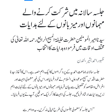
جلسہ سالانہ میں شرکت کرنے والے
مہمانوں اور میزبانوں کے لئے ہدایات
سیدنا امیرالمومنین حضرت خلیفۃ المسیح الرابع رحمہ اللہ تعالیٰ کی
مختلف اوقات میں فرمودہ ہدایات کا انتخاب
ظہور احمد بشیر، لندن
جلسہ سالانہ جماعت احمدیہ کے پروگراموں کا ایک اہم حصہ ہے ۔ اس کا آغاز سیدنا
حضرت اقدس مسیح موعود علیہ السلام نے خود فرمایا اور اس کی غیر معمولی اہمیت اور
اغراض و مقاصد کو تفصیل سے بیان فرمایا اور مہمانوں اور میزبانوں کے لئے نہایت اہم
زریں ہدایات ارشاد فرمائیں۔جلسہ کی اہمیت کا ذکر ایک موقع پر آپ نے یوں فرمایا:۔
’’ اس جلسہ کو معمولی جلسوں کی طرح خیال نہ کریں ۔ یہ وہ امر ہے