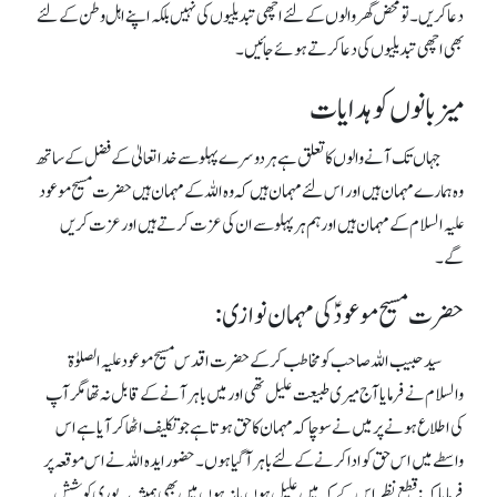
دعا کریں۔ تو محض گھروالوں کے لئے اچھی تبدیلیوں کی نہیں بلکہ اپنے اہل وطن کے لئے
بھی اچھی تبدیلیوں کی دعاکرتے ہوئے جائیں۔
میزبانوں کو ہدایات
جہاں تک آنے والوں کا تعلق ہے ہر دوسرے پہلو سے خدا تعالیٰ کے فضل کے ساتھ
وہ ہمارے مہمان ہیں اور اس لئے مہمان ہیں کہ وہ اللہ کے مہمان ہیں حضرت مسیح موعود
علیہ السلام کے مہمان ہیں اور ہم ہر پہلو سے ان کی عزت کرتے ہیں اور عز ت کریں
گے۔
حضرت مسیح موعودؑ کی مہمان نوازی:
سیدحبیب اللہ صاحب کو مخاطب کرکے حضرت اقدس مسیح موعود علیہ الصلوٰۃ
والسلام نے فرمایا آج میری طبیعت علیل تھی اور میں باہر آنے کے قابل نہ تھا مگر آپ
کی اطلاع ہونے پر میں نے سوچا کہ مہمان کا حق ہوتاہے جو تکلیف اٹھا کر آیا ہے اس
واسطے میں اس حق کو ادا کرنے کے لئے باہر آگیاہوں۔ حضور ایدہ اللہ نے اس موقعہ پر
فرمایاکہ:قطع نظر اس کے کہ میں علیل ہوں یا نہ ہوں میں بھی ہمیشہ یہ پوری کوشش