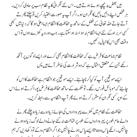
ہیں بعض بد چھپے ہوئے ہوتے ہیں۔ اس لئے نگرانی کا یہ نظام سب پرحاوی کر دیں۔
ہر شخص اپنے دائیں بائیں کا نگران ہو ۔ اگر آپ یہ صورت اختیار کریں تو چلتے پھرتے
آتے جاتے اللہ تعالیٰ کے فضل کے ساتھ یہ حفاظت کا انتظام ایسا اعلیٰ ہوگا کہ دنیا میں کبھی
کسی سربراہ کے لئے ایسا انتظام نہ ہوا، نہ ہو سکتاہے۔ جب دور ویہ کھڑے ہوں تو اس
وقت بھی اس کا خیال رکھیں۔
نظام جماعت کا فرض ہے کہ حفاظت کا انتظام بھی کرے اور ایسے لوگوں پر آنکھ
رکھے جن کے متعلق احتمال ہے کہ وہ شرارت کی خاطر آئے ہیں پس
ایسے موقع پر آ پ کو کیا کرنا چاہئے۔ ایسے موقع پر جو انتظام ہے حفاظت کا اس کو
چاہئے کہ موبائل فورس رکھے ۔ تو حکمت کے ساتھ حفاظت کا فرض پورا کرتے ہوئے اس
کے اوپر کسی نگران کو مقرر کرتے ہوئے پھر آ پ انتظامیہ سے رابطہ کریں۔
حفاظت کے نظام میں کھڑے پہرہ داروں کی بجائے زیادہ سے زیادہ چلنے پھرنے
والے عام طور پر پہرہ داروں کے طور پر شناخت نہ کئے جانے والے لوگ زیادہ ہونے
چاہئیں۔ انکے پاسPassایسے پاس ہونے چاہئیں جواگرانتظام روکے تو دکھا دیں کہ ہم