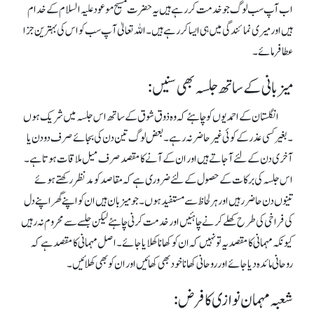
اب آپ سب لوگ جو خدمت کررہے ہیں یہ حضرت مسیح موعود علیہ السلام کے خدام
ہیں اور میری نمائندگی میں ہی ایسا کررہے ہیں ۔ اللہ تعالیٰ آ پ سب کو اس کی بہترین جزا
عطا فرمائے ۔
میزبانی کے ساتھ جلسہ بھی سنیں:
انگلستان کے احمدیوں کوچاہئے کہ وہ ذوق شوق کے ساتھ اس جلسہ میں شریک ہوں
۔بغیر کسی عذر کے کوئی غیر حاضر نہ رہے۔ بعض لوگ تین دن کی بجائے صر ف دو دن یا
آخری دن کے لئے آجاتے ہیں اور ان کے آنے کامقصد صرف میل ملاقات ہوتاہے ۔
اس جلسہ کی برکات کے حصول کے لئے ضروری ہے کہ مقاصد کو مدنظر رکھتے ہوئے
تینوں دن حاضر رہیں اورہرلحاظ سے مستفید ہوں۔جو میزبان ہیں ان کو اپنے گھر اپنے دل
کی فراخی کی طرح کھلے کرنے چاہئیں اور خدمت کرنی چاہئے لیکن جلسے سے محروم نہ رہیں
کیونکہ مہمانی کا مقصد یہ تو نہیں کہ ان کو کھانا کھلایا جائے۔ اصل مہمانی کا مقصد ہے کہ
روحانی مائدہ دیا جائے اور روحانی کھانا خود بھی کھائیں اور ان کو بھی کھلائیں۔
شعبہ مہمان نوازی کا فرض: