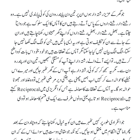
ہی نہیں۔
جو گھر کے عزیز رشتہ دار ہوں ان پر تین دن یا پندرہ دن کی کوئی پابندی نہیں ہے ۔ وہ
رشتے دار رشتے داروں کے پاس آتے رہتے ہیں ان کاآپس کاایک سلوک ہے جوروایتاً
چلتاہے ۔ بعض رشتے دار، بعض رشتے داروں کو اپنے گھر مہینوں رکھنا چاہتے ہیں او ران
کے جانے سے ان کو تکلیف ہوتی ہے اور یہ ایسی باتیں ہیں جن کو الگ الگ لکھا نہیں جا
سکتا، الگ الگ بیان نہیں کیا جا سکتا مگر آپس کے تعلقات ہیں جو خود بخود اس بات کو واضح
کرتے ہیں۔ تو ایسے آنے والے رشتہ دار اپنے آپ کو مستثنیٰ سمجھیں ، تین دن اور پندرہ
دن سے۔ مگر یہ سمجھ کر کہ کوئی رشتہ دار ہے آپ اس کے گھر ٹھہر جائیں اور میرے اس
خطبے کا حوالہ دے کر کہیں اب ہمیں چھٹی ہے جتنی دیر مرضی ٹھہریں تو وہ غلط اور جھوٹا
حوالہ ہوگا۔ یہ آپس کے تعلقات کا معاملہ ہے جس کو انگریزی میں Reciprocal کہتے
ہیں، Reciprocal ہوتا ہے یعنی دونوں طرف سے ایک ہی قسم کا معاملہ ہو تو وہی
مناسب ہے ۔
جو انفرادی طور پر کہیں ٹھہرے ہیں ان کو یہ خیال رکھنا چاہئے کہ وہ چند دن کے بعد
پھر جماعتی انتظام میں منتقل ہو جائیں ۔ کیونکہ جو مقامی دوست ہیں سوائے ا س کے کہ ان