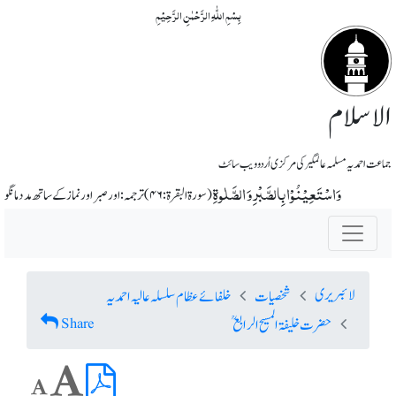
بِسۡمِ اللّٰہِ الرَّحۡمٰنِ الرَّحِیۡمِ
الاسلام
جماعت احمدیہ مسلمہ عالمگیر کی مرکزی اُردو ویب سائٹ
وَاسْتَعِیْنُوْا بِالصَّبْرِ وَ الصَّلٰوۃِ
(سورة البقرة: ۴۶) ترجمہ: اور صبر اور نماز کے ساتھ مدد مانگو
لائبریری
شخصیات
خلفائے عظام سلسلہ عالیہ احمدیہ
Share
حضرت خلیفۃ المسیح الرابعؒ