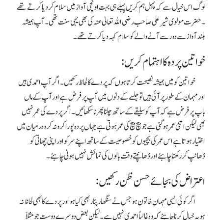
لوگ اس خیال سے کہ پہل ہم کریں پہلے ہی بہت اونچی آواز میں سلام کر دیا کرتے تھے
۔ حضرت مولوی شیرعلی صاحب رضی اللہ تعالیٰ عنہ کی بھی یہی سنت تھی ۔ آپ ہمیشہ
بلند آواز سے دور سے آنے والے کو سلام کہہ دیا کرتے تھے۔
خواتین پردہ کا اہتمام کریں:
خواتین کو میں ہمیشہ نصیحت کرتا ہوں کہ پردے کا لحاظ رکھیں۔اگر آپ احمدی ہیں
اور مہمان کے طور پر آئی ہیں تو جلسے کے دنوں میں آپ پرفرض ہے اور آپ کے ماں
باپ پر فرض ہے کہ آپ کو سلیقے کے ساتھ چلنا پھرنا سکھائیں۔ اگر پردے کی عمر نہیں
بھی لیکن اتنی عمر ہو گئی ہے جو بیچ بیچ کی عمر ہوتی ہے جہاں پردہ پورا کرو نہ کرو درمیان میں
اختیار ہوتاہے اس عمر کی بچیوں کو خصوصیت کے ساتھ اپنے سر کو اور اپنی چھاتی کو
ڈھانپ کر رکھنا چاہئے اور ڈھانپتے وقت بالوں کی نمائش نہیں ہونی چاہئے۔
اعتراض کی بجائے حسن ظن رکھیں:
اگر کوئی ایسی مہمان خاتون ہو جس نے سنگھار پٹار بھی کیاہو اور پردے کا بھی لحاظ نہ
ہو یہ خیال کرنا چاہئے کہ وہ غالباً احمدی نہیں ہے۔ لیکن بعض دوسرے دوست جو مثلاً