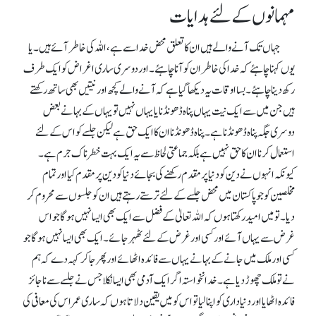
مہمانوں کے لئے ہدایات
جہاں تک آنے والے ہیں ان کا تعلق محض خدا سے ہے ، اللہ کی خاطر آئے ہیں۔ یا
یوں کہنا چاہئے کہ خدا کی خاطر ان کو آنا چاہئے۔ اور دوسری ساری اغراض کو ایک طرف
رکھ دینا چاہئے۔ بسا اوقات یہ دیکھا گیا ہے کہ آنے والے کچھ اور نیتیں بھی ساتھ رکھتے
ہیں جن میں سے ایک نیت یہاں پناہ ڈھونڈنا یا یہاں نہیں تو یہاں کے بہانے بعض
دوسری جگہ پناہ ڈھونڈنا ہے۔ پناہ ڈھونڈنا ان کا ایک حق ہے لیکن جلسے کو اس کے لئے
استعمال کرنا ان کا حق نہیں ہے بلکہ جماعتی لحاظ سے یہ ایک بہت خطرناک جرم ہے۔
کیونکہ انہوں نے دین کو دنیا پرمقدم رکھنے کی بجائے دنیا کو دین پر مقدم کیا اور تمام
مخلصین کو جو پاکستان میں محض جلسے کے لئے ترستے رہتے ہیں ان کو جلسوں سے محروم کر
دیا۔تو میں امید رکھتا ہوں کہ اللہ تعالیٰ کے فضل سے ایک بھی ایسا نہیں ہوگا جو اس
غرض سے یہاں آئے اور کسی اور غرض کے لئے ٹھہر جائے۔ ایک بھی ایسا نہیں ہوگا جو
کسی اورملک میں جانے کے بہانے یہاں سے فائدہ اٹھائے اور پھر جا کر کہہ دے کہ ہم
نے تو ملک چھوڑ دیا ہے۔ خدا نخواستہ اگر ایک آدمی بھی ایسا نکلا جس نے جلسے سے ناجائز
فائدہ اٹھایا اور دنیا داری کو اپنا لیا تو اس کو میں یقین دلاتا ہوں کہ ساری عمر اس کی معافی کی