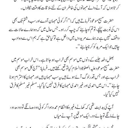
کرتاہوں کہ آنے والے مہمانوں کی خاطر ان کے لئے ملاقات کا وقت نکالوں ۔
حضرت مسیح موعود ؑ فرماتے ہیں کہ :’’اگر کوئی مہمان آوے اور سب و شتم تک بھی
اس کی نوبت پہنچے، تو تم کو چاہئے کہ چپ کر رہو۔ جس حال میں کہ وہ ہمارے حالات سے
واقف نہیں ہے نہ ہمارے مریدوں میں داخل ہے تو کیا حق ہے کہ ہم اس سے وہ ادب
چاہیں جو ایک مرید کو کرنا چاہئے‘‘۔
بعض دفعہ جلسے کے دنوں میں موسم بھی خراب ہو جاتاہے۔ اس خراب موسم میں
حضرت مسیح موعود علیہ الصلوٰۃ والسلام کیا توقع رکھتے ہیں ۔ فرمایا: ’’آج کل موسم بھی
خراب ہے اور جس قدر لوگ آئے ہوئے ہیں یہ سب مہمان ہیں اور مہمان کا احترام ہونا
چاہئے‘‘۔ اس میں احمدی اور غیر احمدی مہمان کا فرق نہیں کیا گیا۔ مسلم غیر مسلم کا فرق
نہیں کیا گیا۔
آپؑ کی ہدایت تھی کہ کھانے وغیرہ کا انتظام عمدہ ہو اگر کوئی دودھ مانگے تو دودھ دو،
چائے مانگے توچائے دو۔ ایک موقع پر آ پ نے میاں