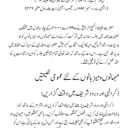
فضل ورحم ہے۔ تااختتام سفر ان کے بعد ان کاخلیفہ ہو ‘‘۔
(اشتہار ۷؍دسمبر ۱۸۹۲ء۔مجموعہ اشتہارات جلد اول صفحہ ۳۴۲)
حضرت خلیفۃ المسیح الرابع ؒ نے ۱۹۹۷ء سے ۲۰۰۰ء کے چارسالوں میں مختلف
خطبات جمعہ میں جلسہ سالانہ میں شرکت کرنے والے مہمانوں اور میزبانوں کو جو
ہدایات ارشاد فرمائیں ان کا ایک انتخاب کم و بیش حضور ایدہ اللہ ہی کے مبارک الفاظ میں
ہدیۂ قارئین ہے ۔ اس دعا کے ساتھ کہ اللہ تعالیٰ تمام شاملین جلسہ کو ان ارشادات پر کما
حقہ عمل کرنے کی توفیق بخشے۔
مہمانوں ومیزبانوں کے لئے عمومی نصیحتیں
ذکرِ الٰہی اور درود شریف میں وقت گزاریں:
ذکر الٰہی اور درود شریف پڑھنے میں اپنا وقت گزاریں اور التزام کے ساتھ نماز
باجماعت کی پابندی کریں ۔ فضول گفتگو سے اجتناب کریں ۔ باہمی گفتگو میں دھیما پن ہو
اور وقار ہو۔ تلخ گفتگو آپ کو بھی تکلیف دیتی ہے اور جس دل پر جا کے پڑتی ہے ا س کو