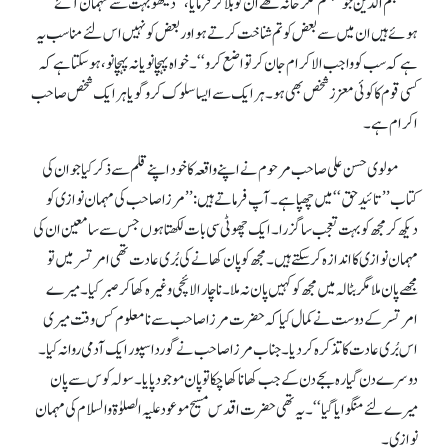
نجم الدین جو مہتمم لنگر خانہ تھے ان کو بلا کر فرمایا،’’دیکھو بہت سے مہمان آئے
ہوئے ہیں ان میں سے بعض کو تم شناخت کرتے ہو اور بعض کو نہیں اس لئے مناسب یہ
ہے کہ سب کو واجب الاکرام جان کر تواضع کرو‘‘۔ خواہ پہچانو یا نہ پہچانو، ہو سکتاہے کہ
کسی قوم کا کوئی معزز شخص بھی ہو ۔ ہر ایک سے ایسا سلوک کرو گویاہر ایک شخص صاحب
اکرام ہے۔
مولوی حسن علی صاحب مرحوم نے اپنے واقعہ کا خود اپنے قلم سے ذکر کیا جو ان کی
کتاب ’’تائید حق‘‘ میں چھپاہے ۔ آپ فرماتے ہیں:’’ مرزا صاحب کی مہمان نوازی کو
دیکھ کر مجھ کو بہت تعجب سا گزرا ۔ ایک چھوٹی سی بات لکھتا ہوں جس سے سامعین ان کی
مہمان نوازی کا انداز ہ کرسکتے ہیں۔ مجھ کو پان کھانے کی بُری عادت تھی امرتسر میں تو
مجھے پان ملا مگر بٹالہ میں مجھ کو کہیں پان نہ ملا۔ ناچار الائچی وغیرہ کھا کر صبر کیا ۔ میرے
امرتسر کے دوست نے کمال کیا کہ حضرت مرزا صاحب سے نامعلوم کس وقت میری
اس بُری عادت کا تذکرہ کر دیا ۔ جناب مرزا صاحب نے گورداسپور ایک آدمی روانہ کیا ۔
دوسرے دن گیارہ بجے دن کے جب کھانا کھا چکا تو پان موجود پایا۔ سولہ کوس سے پان
میرے لئے منگوایا گیا‘‘۔ یہ تھی حضرت اقدس مسیح موعود علیہ الصلوٰۃ والسلام کی مہمان
نوازی۔