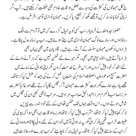
ج کل مہمانوں کی کثرت کی وجہ سے بعض اوقات خادم بھی غفلت کرسکتے ہیں ۔ آپ اگر
زبانی کہنا پسند نہ کریں تو مجھے لکھ کر بھیج دیا کریں ۔ مہمان نوازی تو میرا فرض ہے۔
حضور ایدہ اللہ نے فرمایا:۔اب کسی کو یہ خیال گزرے کہ میں تو آرام سے الگ
رہتاہوں اور سارے لوگ مہمان نوازی میں جتے ہوئے ہیں ۔ اب یہ زمانہ بدل چکاہے ۔
ہزاروں لاکھوں مہمان سلسلہ کے آتے رہے ہیں ۔ قادیان میں بھی یہاں بھی
ہزارہاآتے ہیں ، انڈونیشیا میں بھی۔ مگر میرے لئے ممکن نہیں ہے کہ ہر آنے والے کے
لئے اٹھ کر خود پیش کروں اور اس طرح خدمت کروں مگر اپنی جوانی کے زمانے میں
حضرت مسیح موعود علیہ الصلوٰۃ والسلام کی سنت پر عمل کرنے کی بیحد کوشش کیاکرتاتھا۔
مجھے یاد ہے ہمارے گھر بہت کثرت سے مہمان آ کرمجلس لگایا کرتے تھے اور غالباً حضر ت
مرزا صاحب(مکرم مرزا عبدالحق صاحب مراد ہیں۔مرتب) بھی کبھی ان کی مجلس میں
شامل ہوتے ہوں ۔ اس وقت جہاں تک ممکن تھا ان کے لئے خود اندر سے چیزیں
لاکرکھانا پیش کیا کرتاتھا ، مشروب پیش کیا کرتا تھا اور بسا اوقات ایسا بھی ہوا کہ بیوی کی
طبیعت خراب تھی یا نوکرانی گھر پہ نہ ہوتی تو میں خود ان کے لئے روٹی پکاتا اوروہ روٹی لے
کر ان کے سامنے پیش کیا کرتاتھا ۔ یہ خیال نہ کرنا چاہئے کہ اب میرے اور حالات ہیں