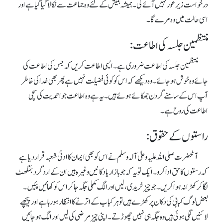
درخواست زیر غور نہیں آئے گی ۔ ہمیشہ ہمیش کے لئے وہ جماعت سے نکالا گیا گیا ہے اور
اسی حالت میں وہ مرے گا۔
منتظمین جلسہ کی اطاعت:
منتظمین جلسہ کی اطاعت ضروری ہے۔ ایسی اطاعت کریں کہ جس کی اطاعت کی
جائے وہ خوش ہو جائے ۔ وہ دیکھے کہ اس کو کوئی فضیلت نہیں ہے پھر بھی خدا کی خاطر
آپ اس کے سامنے گردن جھکائے ہوئے ہیں ۔ یہ ہے وہ اطاعت جو احمدیت کی سچی
اطاعت کی روح ہے۔
راستوں کے حقوق:
آنحضرت صلی اللہ علیہ وعلیٰ آلہ وسلم نے اس کو بھی ایمان کا ادنیٰ شعبہ قرار دیا ہے
کہ رستوں کا حق ادا کرو۔ ایک تو یہ کہ جو بازار یا دکانیں وغیرہ ہیں ا ن کے اردگرد جمگھٹ
لگا کر کھڑا نہ ہواکریں۔ جو چیز خریدی، لیں اور الگ کھلی جگہ جا کر اس کو کھائیں پئیں ۔
بعض لوگ کبابی کی دکان پر کھڑے ہیں توہر کباب کے اترنے کا انتظار ہو رہاہے اور پیچھے
لائنیں لگی ہوئی ہیں وہ جگہ ہی نہیں چھوڑتے۔ اپنی چیز مرضی کی لیں اور الگ ہو جائیں