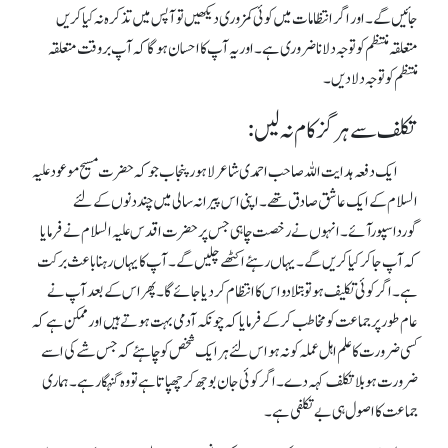
جائیں گے ۔ اور اگر انتظامات میں کوئی کمزوری دیکھیں تو آپس میں تذکرہ نہ کیا کریں
متعلقہ منتظم کو توجہ دلانا ضروری ہے۔ اور یہ آپ کااحسان ہوگاکہ آپ بروقت متعلقہ
منتظم کو توجہ دلادیں۔
تکلف سے ہرگز کام نہ لیں:
ایک دفعہ ہدایت اللہ صاحب احمدی شاعر لاہور پنجاب جو کہ حضرت مسیح موعود علیہ
السلام کے ایک عاشق صادق تھے ۔ اپنی اس پیرانہ سالی میں چند دنوں کے لئے
گورداسپورآئے ۔ انہوں نے رخصت چاہی جس پر حضرت اقدس علیہ السلام نے فرمایا
کہ آپ جاکر کیا کریں گے ۔ یہاں رہئے اکٹھے چلیں گے ۔ آپ کا یہاں رہنا باعث برکت
ہے۔ اگر کوئی تکلیف ہوتو بتلا دو اس کا انتظام کردیا جائے گا ۔ پھر اس کے بعد آپ نے
عام طورپر جماعت کومخاطب کرکے فرمایا کہ چونکہ آدمی بہت ہوتے ہیں اور ممکن ہے کہ
کسی ضرورت کا علم اہل عملہ کو نہ ہو اس لئے ہر ایک شخص کو چاہئے کہ جس شے کی اسے
ضرورت ہو بلا تکلف کہہ دے۔ اگرکوئی جان بوجھ کرچھپاتاہے تووہ گنہگار ہے ۔ ہماری
جماعت کا اصول ہی بے تکلفی ہے ۔