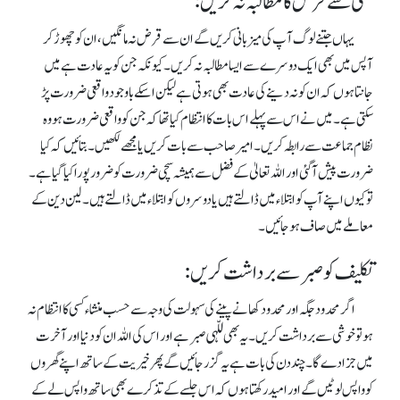
کسی سے قرض کا مطالبہ نہ کریں:
یہاں جتنے لوگ آ پ کی میزبانی کریں گے ان سے قرض نہ مانگیں، ان کو چھوڑ کر
آپس میں بھی ایک دوسرے سے ایسا مطالبہ نہ کریں۔ کیونکہ جن کو یہ عادت ہے میں
جانتاہوں کہ ان کو نہ دینے کی عادت بھی ہوتی ہے لیکن اسکے باوجود واقعی ضرورت پڑ
سکتی ہے۔ میں نے اس سے پہلے اس بات کا انتظام کیا تھا کہ جن کو واقعی ضرورت ہو وہ
نظام جماعت سے رابطہ کریں ۔ امیر صاحب سے بات کریں یا مجھے لکھیں۔ بتائیں کہ کیا
ضرورت پیش آ گئی اور اللہ تعالیٰ کے فضل سے ہمیشہ سچی ضرورت کو ضرور پورا کیاگیا ہے۔
تو کیوں اپنے آپ کوابتلا ء میں ڈالتے ہیں یا دوسروں کو ابتلاء میں ڈالتے ہیں۔ لین دین کے
معاملے میں صاف ہو جائیں۔
تکلیف کو صبر سے برداشت کریں:
اگر محدود جگہ اور محدود کھانے پینے کی سہولت کی وجہ سے حسب منشا ء کسی کا انتظام نہ
ہو تو خوشی سے برداشت کریں۔ یہ بھی للّہی صبر ہے اور اس کی اللہ ان کودنیا اور آخرت
میں جزا دے گا ۔ چند دن کی بات ہے یہ گزر جائیں گے پھرخیریت کے ساتھ اپنے گھروں
کو واپس لوٹیں گے اور امید رکھتاہوں کہ اس جلسے کے تذکرے بھی ساتھ واپس لے کے