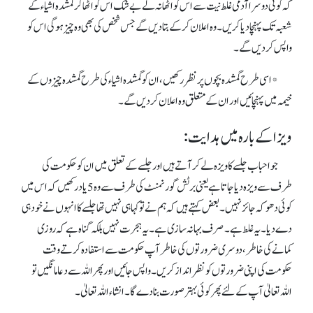
کہ کو ئی دوسرا آدمی غلط نیت سے اس کو اٹھا نہ لے بے شک اس کو اٹھاکر گمشدہ اشیاء کے
شعبہ تک پہنچادیا کریں ۔وہ اعلان کر کے بتا دیں گے جس شخص کی بھی وہ چیز ہوگی اس کو
واپس کردیں گے۔
* اسی طرح گمشدہ بچوں پرنظررکھیں ،ان کو گمشدہ اشیاء کی طرح گمشدہ چیزوں کے
خیمہ میں پہنچائیں اور ان کے متعلق وہ اعلان کردیں گے ۔
ویزا کے بارہ میں ہدایت:
جو احباب جلسے کا ویزہ لے کر آتے ہیں اور جلسے کے تعلق میں ان کو حکومت کی
طرف سے ویزہ دیا جاتا ہے یعنی برٹش گورنمنٹ کی طرف سے وہ5 یاد رکھیں کہ اس میں
کوئی دھوکہ جائز نہیں ۔ بعض کہتے ہیں کہ ہم نے توکہا ہی نہیں تھا جلسے کا انہوں نے خود ہی
دے دیا۔یہ غلط ہے۔ صرف بہانہ سازی ہے ۔یہ ہجرت نہیں بلکہ گناہ ہے کہ روزی
کمانے کی خاطر ، دوسری ضرورتوں کی خاطرآپ حکومت سے استفادہ کرتے وقت
حکومت کی اپنی ضرورتوں کو نظرانداز کر یں ۔ واپس جائیں اور پھر اللہ سے دعا مانگیں تو
اللہ تعالیٰ آپ کے لئے پھرکوئی بہتر صورت بنا دے گا۔ انشاء اللہ تعالیٰ۔