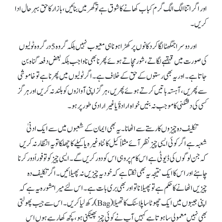
اور اگر اتنا الگ الگ گرم کباب کھانے کاشوق ہے تو گھر میں بنائیں ، بازار کا حق بہرحال ادا
کریں۔
اور دوسرا جمگھٹا لگا کر دکانوں پر کھڑا ہونا ہی معیوب نہیں بلکہ گروہ5 در گروہ ٹولیوں
کی صورت میں قہقہے لگاتے، شور مچاتے ہوئے پھر نا بھی ناواجب بلکہ بعض دفعہ گناہ بن
جاتاہے۔ اور یہ بھی رستوں کے حق کے خلاف ہے۔ اگر ٹولیوں میں پھرنا ہے تو خاموشی
سے پھریں ، آہستہ باتیں کرتے ہوئے پھریں، ہرگزاپنی آوازوں کو بلند نہ کریں اورہر گز
کسی کی دلشکنی کا موجب نہ بنیں خواہ ارادۃً یا غیر ارادی طور پر ہو۔
تکلیف دہ چیزوں کارستے سے اٹھانا ۔ یہ بھی ایمان کے شعبوں میں سے ایک ادنیٰ
شعبہ ہے اگر کوئی ایسی چیز نظر آئے مثلاً کیل کانٹا وغیرہ یا کیلے کا چھلکا تو یہ انتظار نہ کریں
کہ جن لوگوں کی ڈیوٹی ہے اس کام پر وہی اس کو دور کریں گے ۔ایسی چیز کو تو فوراً دور کرنا
چاہئے اور اس کا ایک نتیجہ یہ بھی نکلتاہے کہ خود یہ چیزیں نہ پھیلائیں۔ اگر تکلیف دہ
چیزیں اٹھانے کا حکم ہے تو پھیلانا تو اور بھی بری بات ہے ۔ اس لئے میرا مشورہ یہ ہے کہ
اپنی جیبوں میں ایک چھوٹا ساپلاسٹک کا تھیلا (Bag) رکھ لیاکریں۔ اس سے جیب پھولتی
بھی نہیں معمولی سا ہوتاہے کہیں آپ نے کوئی چیز پھینکنی ہو ،کچھ کھا رہے ہوں اس