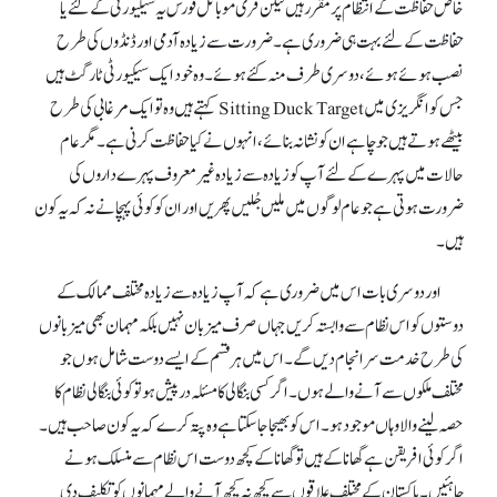
خاص حفاظت کے انتظام پر مقرر ہیں لیکن فری موبائل فورس یہ سیکیورٹی کے لئے یا
حفاظت کے لئے بہت ہی ضروری ہے۔ضرورت سے زیادہ آدمی اور ڈنڈوں کی طرح
نصب ہوئے ہوئے ، دوسری طرف منہ کئے ہوئے ۔ وہ خود ایک سیکیورٹی ٹارگٹ ہیں
جس کو انگریزی میں Sitting Duck Target کہتے ہیں وہ تو ایک مرغابی کی طرح
بیٹھے ہوتے ہیں جو چاہے ان کو نشانہ بنائے،انہوں نے کیا حفاظت کرنی ہے۔ مگر عام
حالات میں پہرے کے لئے آ پ کو زیادہ سے زیادہ غیر معروف پہرے داروں کی
ضرورت ہوتی ہے جو عام لوگوں میں ملیں جُلیں پھریں اور ان کو کوئی پہچانے نہ کہ یہ کون
ہیں۔
اور دوسری بات اس میں ضروری ہے کہ آ پ زیادہ سے زیادہ مختلف ممالک کے
دوستوں کو اس نظام سے وابستہ کریں جہاں صرف میزبان نہیں بلکہ مہمان بھی میزبانوں
کی طرح خدمت سرانجام دیں گے ۔ اس میں ہر قسم کے ایسے دوست شامل ہوں جو
مختلف ملکوں سے آنے والے ہوں۔ اگر کسی بنگالی کا مسئلہ درپیش ہو تو کوئی بنگالی نظام کا
حصہ لینے والا وہاں موجود ہو۔ اس کو بھیجا جاسکتا ہے وہ پتہ کرے کہ یہ کو ن صاحب ہیں۔
اگر کوئی افریقن ہے گھانا کے ہیں تو گھانا کے کچھ دوست اس نظام سے منسلک ہونے
چاہئیں۔ پاکستان کے مختلف علاقوں سے کچھ نہ کچھ آنے والے مہمانوں کو تکلیف دی