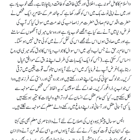
والسلام کا کامل نمونہ ہے۔ اخلاقی اور یقینی طاقت کو طاقت دینا چاہتا ہے۔ مجھے خوب یاد ہے
اور میں نے اپنی نوٹ بک میں اس کو لکھ رکھا ہے کہ جالندھر کے مقام پر ایک شخص نے
حضرت اقدس امام صادق حضرت مرزا صاحب کی خدمت میں سوال کیا کہ آپ کی
غرض دنیا میں آنے سے کیا ہے؟ مجھے خوب یاد ہے اور وہ سماں میری آنکھوں کے سامنے
ہے اور میں صادق ہوں اس لئے مجھے اس کی نقل کرنے میں کوئی تامل نہیں ہو سکتا۔
اس امام برحق نے جس لب و لہجہ میں اس سوال کا جواب دیا اس کا ذوق کچھ میری ہی روح
احساس کر سکتی ہے ۔(جس کو ایک ایک بات کی طرف اپنے مذاق کے موافق خیال
رہتاہے) غرض آپ نے فرمایا کہ میں اس لئے آیا ہوں تا لوگ قوت یقین میں ترقی
کریں۔ جو لوگ سچائی کی روح اپنے اندر رکھتے ہیں اور جو روشنی او ر راستی کے فرزند ہیں وہ ا
س جواب پر ذراغور کریں۔ خدا کے لئے سوچیں کہ یہ الفاظ کس شخص کے مونہہ سے
نکل سکتے ہیں۔ کیا کسی عام عقل کے انسان کے خود تراشیدہ خیالات کا نتیجہ ہو سکتے ہیں
یاکسی آسمانی عقل اور آسمانی نور اپنے دماغ میں رکھنے والے معلم کے مونہہ سے نکلتے ہیں۔
انیس سو سال پیشتر یہودیوں کی اصلاح کے لئے آنے والا ناصری معلم بھی یہی کہتا
ہے کہ ایمان کی قوت کو پیدا کرنے کے لئے آیا ہوں اور یہ اسی کے قدم پر آنے والا ابن