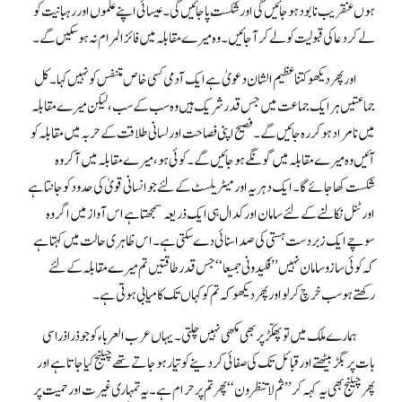
ہوں عنقریب نابود ہو جائیں گی اور شکست پا جائیں گی۔ عیسائی اپنے علموں اور رہبانیت کو
لے کر دعا کی قبولیت کو لے کر آ جائیں۔ وہ میرے مقابلہ میں فائز المرام نہ ہو سکیں گے۔
اور پھر دیکھو کتنا عظیم الشان دعویٰ ہے ایک آدمی کسی خاص متنفس کو نہیں کہا۔ کل
جماعتیں ہر ایک جماعت میں جس قدر شریک ہیں وہ سب کے سب، لیکن میرے مقابلہ
میں نامراد ہو کر رہ جائیں گے۔ فصیح اپنی فصاحت اور لسانی طلاقت کے حربہ میں مقابلہ کو
آئیں وہ میرے مقابلہ میں گونگے ہو جائیں گے۔ کوئی ہو، میرے مقابلہ میں آ کر وہ
شکست کھا جائے گا۔ ایک دہریہ اور میٹریلسٹ کے لئے جو انسانی قویٰ کی حدود کو جانتا ہے
اور ٹنل نکالنے کے لئے سامان اور کدال ہی ایک ذریعہ سمجھتا ہے اس آواز میں اگر وہ
سوچے ایک زبردست ہستی کی صدا سنائی دے سکتی ہے۔ اس ظاہری حالت میں کہتاہے
کہ کوئی سازو سامان نہیں ’’فکیدو نی جمیعا‘‘جس قدر طاقتیں تم میرے مقابلہ کے لئے
رکھتے ہو سب خرچ کر لو اور پھر دیکھو کہ تم کو کہاں تک کامیابی ہوتی ہے۔
ہمار ے ملک میں تو پھکّڑپر بھی مکھی نہیں چلتی۔ یہاں عرب العرباء کو جو ذرا ذراسی
بات پر بگڑ بیٹھتے اور قبائل تک کی صفائی کر دینے کو تیار ہو جاتے تھے چیلنج کیا جاتا ہے اور
پھر چیلنج بھی یہ کہہ کر ’’ ثم لا تنظرون‘‘ پھر تم پر حرام ہے۔ یہ تمہاری غیرت اور حمیت پر