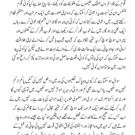
قوم کے فلاسفروں خشک حکیموں کے ملفوظات کو دیکھا ، سنا، یا پڑھا ہے کیا کوئی قوم
متنفس ان کی نسبت یہ دعویٰ کر سکتا ہے کہ وہ اپنی صورت میں ایک مرتب اور منظم نظام
رکھتے ہیں۔ میں دعویٰ سے کہتا ہوں کہ کوئی ایسا نہ ہوگا جو ا س قسم کا دعویٰ کرے۔ ہاں
ایک بھی نہ ہوگا۔ میں نے خوب غور کر کے دیکھا ہے اور خوب فکر کر کے گھنٹوں اور
پہروں سوچ سوچ کر یہ نتیجہ نکالا ہے کہ عجیب عجیب باتیں کرنے والے اپنی طلاقت
لسانی اورجادو بیانی سے ایک حالت طاری کرنے والے بہت ہوئے ہیں لیکن کیا کوئی پتہ
دے سکتا ہے کہ ان کی باتوں کو کوئی وقعت حاصل ہوئی ہو اور وہ جڑھ پکڑ کر راسخ ہو گئی
ہوں۔ میں جانتا ہوں کوئی نہیں ۔
سوال ہو سکتا ہے کہ کیوں وہ پاک تعلیموں کی مد میں داخل نہیں کی گئیں یا کم از کم
نہیں ہو سکیں۔ یا اس سے بھی کم اور ادنیٰ درجہ پر موثر نہیں ہو سکیں۔ میں تویہی کہوں گا
اور نہ میرا کہنا صرف سرسری اور معمولی طور پر ایک مونہہ کی بات ہے۔ نہیں ۔ میں نے
تجربہ کر لینے کے بعد ایک عرصہ تک سوچ سمجھ کر نتیجہ نکال کر یہ رائے قائم کی ہے کہ
اب جس کے صحیح ہونے کا خدا کے فضل سے مجھے ایسا یقین ہو گیا ہے جیسے دو اور دو چار
ہوتے ہیں کہ ان میں وہ اعجاز اور استغناء کی فوق الفوق قوت نہیں پائی جاتی جو عمل کے