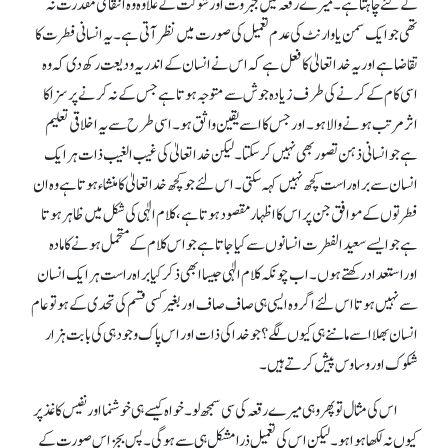
کے لئے چاہتا ہے ۔ میرے رقعہ میں جبروت اور شوکت کے علاوہ وہ انتقامی مقدرت نہ
تھی جو ایک سمن یا وارنٹ کی عدم تعمیل کی صورت میں نظر آتی ہے۔ یہ انسانی فطرت کا
تقاضا ہے اور یہ خدا تعالیٰ کا فعل ہے کہ اس نے انسان کے اندر یہ ودیعت رکھ دی کہ وہ
اسی کام کے کرنے کی طرف زیادہ جوش سے متوجہ ہوتا ہے جس کے نہ کرنے پر سزا کا
اثر مرتب ہونے والا ہو۔اور جس کا اسے یقین واثق ہو ۔ اسی طرح سے یہ اخلاقی تعلیم
ہے جو انسانی ذہن تصور بھی نہیں کر سکتا۔ لیکن خدا تعالیٰ کی غیب الغیب ذات ہر ایک
انسان سے براہ راست کچھ نہیں کہہ سکتی۔ اس لئے جو کچھ خدا تعالیٰ کا منشاء ہوتا ہے وہ ان
فطرتوں کے موافق جن پر اس کا اظہار مقصود ہوتاہے ، کلام الٰہی کی شکل میں ظاہر ہوتا
ہے جو ایسے سعید الفطرت انسانوں سے کیا جاتا ہے جو اس کلام کے متحمل ہونے کا مادہ
اوراستعداد رکھتے ہوں۔ اب چونکہ کلام الٰہی جیسا ابھی ذکر کیا براہ راست ہر ایک انسان
سے نہیں ہوتا اس لئے اگر وہ ایسی ہی صاف صاف اور بغیر کسی قسم کی تحدی کے ہو تو عام
انسان بھلا اسے ماننے ہی کیوں لگے؟ جو خدا کی ذات اور اس پاک وجود ہی کی بابت ہزار
شکوک اور وساوس پیش کرتے ہیں ۔
اس کی مثال توپھر وہی میرے رقعہ کی سی سمجھ لو۔ خواہ کیسے ہی خوشنما اور نفیس کاغذ پر
کیوں نہ لکھا ہوا ہو۔ لیکن اس کی تعمیل ذرا مشکل ہی سے ہوگی۔ پس بجز اس صورت کے