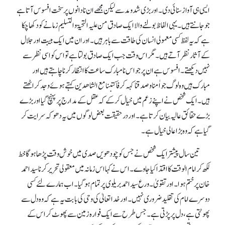
ایسی ہی آواز سنائی دی۔ اور بڑی شد و مد سے لیکن مجھے ان نادانوں پر سخت افسوس آتا ہے
جو جانتے ہیں۔ یہی الفاظ بولنے والا ایک صادق من علیہ التحیۃ و التسلیم زمانے کو دکھا چکا
ہے کہ یہ لفظ کسی معمولی انسان کی طاقت سے باہر ہیں۔ اور ان میں ایک ہیبت اور جلال
کے آثار نظرآتے ہیں۔ مگر اس وقت جب ایک صادق بولتا ہے تو اس کو اسی نظر سے
نہیں دیکھتے ۔ افسوس ہے ان پر جو اس نامبارک ساعت کا انتظار کرنا چاہتے ہیں اور
مبارک ہیں وہ لوگ جو اٰمنا و صدقنا کہہ کر فاکتبنا مع الشاھدین کہتے ہوئے وجد کر اٹھتے
ہیں۔ ایک شخص نے اپنے زعم میں خیال کر کے کہ عقل کے مدارج پر پہنچ گیا اور بڑے
بڑے حقائق عالیہ بیان کرتاہے۔ اور درحقیقت بعض لوگوں میں یہ دھوکہ سرایت کر
گیا ہے کہ وہ بڑا عالی خیال ہے۔
تین سال پیشتر ایک شخص نے جس کو چودھویں صدی میں خوش وقت پڑھا ہوگا خط
لکھ کر امام الوقت کا اقتدا کیا جا وے۔ اس نے کہا ا س زمانہ میں معقولی تحریر کرنا سید احمد
خان پرختم ہوا۔ اور تقویٰ ۔ورع سید احمد بریلوی پر تمام ہو گیا۔ اب ہمارے لئے کسی
دوسرے امام کی تقلید ضروری نہیں۔ اور خدا تعالیٰ کی وحی کی بابت یہ ہے کہ وہ دل سے
پھوٹتی ہے، دل پر پڑتی ہے ۔ جس طرح سے ایک فوارہ زمین سے پھوٹ کر اس کے