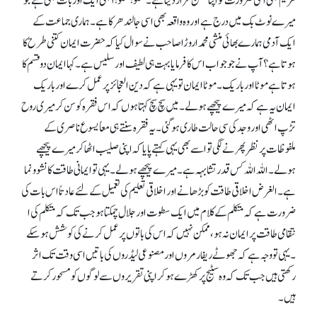
مریم بھی اسی ضرورت کو اپنا مشن قرار دیتا ہے۔ سنو! سنو!ابھی ایک اور بات بھی ہے جو
میرے نوٹ بک میں درج ہے اور وہ واقعہ بھی اسی جالندھر کا ہے۔ ہماری جماعت کے
ایک آدمی ہمارے بھائی منشی محمد اروڑا صاحب نے سوال کیا کہ حضرت ایمان کتنی طرح کا
ہوتا ہے ؟ آپ نے جو جواب اس کا فرمایا بہت ہی لطیف اور سلیس ہے ۔ کہا ایمان دو قسم کا
ہوتا ہے موٹا اور باریک۔ موٹا ایما ن تو یہی ہے کہ دین العجائز پر عمل کرے اور باریک
ایمان یہ ہے کہ میرے پیچھے ہو لے۔ میں سچ سچ کہتا ہوں کہ اس فقرہ کو سن کر میری روح
تڑپ اٹھی اور وجد کی سی حالت طاری ہو گئی۔ یہ فقرہ سنتے ہی معاً یسوع ناصری کے
ملفوظات پر نظر پھرنے لگی تو اسے بھی یہی کہتے پایا کہ اپنی صلیب اٹھا کر میرے پیچھے
ہولے۔ اللہ اللہ کس قدر تشابہہ ہے ۔ میرے پیچھے ہولے۔ یہی تو ایمانی طاقت کا نشوونما
ہے ۔ الغرض اخلاقی طاقت کو بڑھانے اور اخلاقی تعلیم کی تعمیل کے لئے عادتاً اس بات کی
ضرورت ہے کہ متکلم کے کلام میں ایک سطوت اور جلال چمکتا ہو جب تک کہ متکلم کی ا
نتقامی طاقت پر ایمان نہ ہو، ممکن نہیں کہ اس کی باتوں پر عمل کرنے کی کوشش ہو سکے
۔ یہی تو وجہ ہے کہ جھوٹے ریفارمروں اور مصنوعی لیڈروں کی باتیں اسی وقت تک اثر
رکھتی ہیں جب تک کہ وہ سٹیج پر کھڑے ہو کر اپنی تقریروں سے لوگوں کو مسحور کرتے
ہیں۔