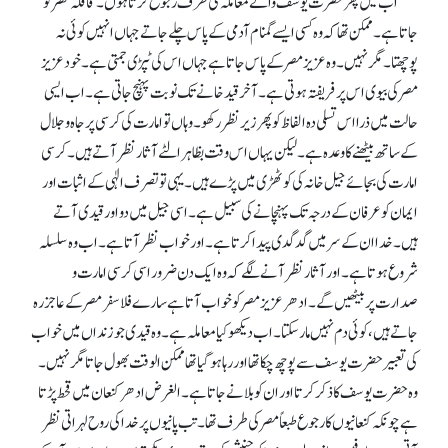
اب میں پھر حضرت یوسف والے معاملہ کی طرف رجوع کرتا ہوں۔ قافلہ مصر کو
جاتا ہے۔ ممکن تھا کہ وہ کسی ایسے گمنام آدمی کے پاس چلے جاتے جہاں انہیں کوئی نہ
پوچھتا۔ مگر نہیں۔ وہ عزیز مصر کے پاس جاتا ہے جہاں اس کی ٹپڑی جمتی ہے۔ خود عزیز
مصر کی بیوی اس پر فریفتہ ہوتی ہے۔ آخر قید خانے تک نوبت پہنچ جاتی ہے ۔ اب ایسی
حالت میں ذرا اس تسلی دہ الفاظ کو پھر زیر نظر رکھو۔ وہاں تو امارت کی کرسی پر جا ہ و جلال
کے ساتھ بیٹھنے کا وعدہ ہے۔ لیکن یہاں اس وقت بظاہر الٹے آثار نظر آتے ہیں۔ کرسی
امارت کی بجائے جیل خانہ کی کوٹھڑی میں پڑے ہیں۔ یہی تو تصرف الٰہی کے اثبات اور
ایمان کو عرفان کے درجہ تک پہنچانے کی سبیل ہے ۔ اسی جیل میں دو اور قیدی آتے
ہیں۔ خدا ان کے سر میں گدگدی پیدا کرتاہے۔ اور خواب نظر آتا ہے۔ اب و ہ سلسلہ
شروع ہو تا ہے ۔ اور آثار نظر آنے لگے کہ وہ ایک دن ضرور اسی کرسی امارت و
صدارت پر بیٹھیں گے ۔ادھر عزیز مصر کو خواب آتا ہے سارے فلاسفر مصر کے عاجز رہ
جاتے ہیں، کوئی دم نہیں مار سکتا ۔ اب دیکھو کیا معاملہ ہے۔ وہ قیدی جو زنداں میں خواب
کی تعبیر حضرت یوسف سے پوچھ چکا تھا اور رہا ہو گیا تھا ممکن الوقت بھول جاتا مگر نہیں ۔
وہ حضرت یوسف کا ذکر کرتا اور ان کو بلانے جاتا ہے۔ الغرض ادھر کنعان میں قحط پڑتا
ہے چونکہ کنعانیوں کا رجوع طبعاً مصر کی طرف تھا۔ تب پانیوں پر خدا کی روح لہراتی نظر