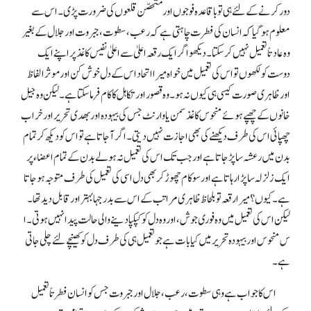
دور کرنے کے لئے ہی تو باقاعدہ فوجوں اور متحصّن قلعوں کی ضرورت پڑی۔ اس سے
معلوم ہو گیا کہ انسان کی فطرت چاہتی ہے کہ رعب، سطوت، جبروت اور جلال کے بغیر
وہ عادتاً تعمیل نہیں کر سکتا۔ دیکھو اگر ایک رقعہ اعلیٰ سے اعلیٰ نفیس کاغذ پر اپنے ایک
دوست کو لکھوں تو اس کی تعمیل میں خواہ میرا اتحاد اس کے دل خوش کن اور موثر الفاظ
اور ظاہری صورت کیسی ہی کیوں نہ ہو۔ وہ قصور اور تکاہل کا کام فرما سکتا ہے۔ لیکن وہ جیل
خانوں کے چھپے ہوئے منحوس کاغذ سمن یا وارنٹ جس کی بیہودہ اوربھدی تحریر اور خراب
چھپائی اس کی طرف دیکھنے کی بھی اجازت نہیں دیتی۔ اگر آ جاتا ہے تو اس کودیکھ کر تمام
بدن میں رعشہ سا پڑ جاتا ہے اور جب تک اس کی تعمیل نہ ہو لے بدن کے تمام اعضاء پر
ایک زلزلہ سا پڑا رہاتا ہے اور سو کام چھوڑ کر بھی دل اسی کی تعمیل کی طرف متوجہ ہو جاتا
ہے ۔ کیوں؟ میرا رقعہ تو بلحاظ ظاہر ی مراتب کے اس سے بدرجہا بہتر اور قابل دید تھا ۔
لیکن اس کی تعمیل میں وہ فوری جوش، اور و ہ دل کو کپکپا دینے والی حالت پیدا نہیں ہوتی۔ ا
س منحوس اور بیہودہ تحریر میں کیا بات ہے جو تعمیل ہی کی طرف دل کوکھینچے لئے چلی جاتی
ہے۔
اس کا جواب ہے وہی سطوت، رعب، جلال اور جبروت جس کو انسان فطرتاً تعمیل