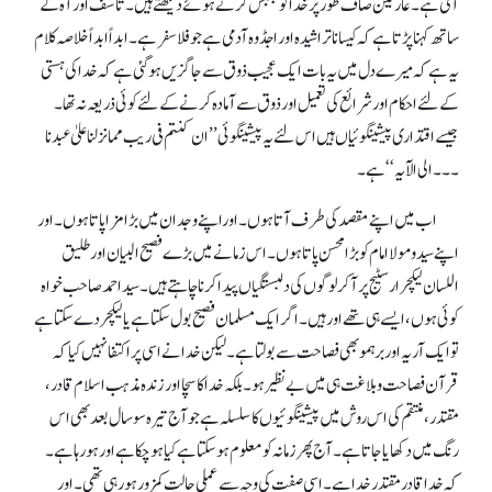
آتی ہے۔ عارفین صاف طور پر خدا کو جنبش کرتے ہوئے دیکھتے ہیں۔ تاسف اور آہ کے
ساتھ کہنا پڑتا ہے کہ کیسا ناتراشیدہ اور اجڈ وہ آدمی ہے جو فلاسفر ہے۔ ابداً ابداً خلاصہ کلام
یہ ہے کہ میرے دل میں یہ بات ایک عجیب ذوق سے جاگزیں ہو گئی ہے کہ خدا کی ہستی
کے لئے احکام اور شرائع کی تعمیل اور ذوق سے آمادہ کرنے کے لئے کوئی ذریعہ نہ تھا۔
جیسے اقتداری پیشینگوئیاں ہیں اس لئے یہ پیشینگوئی ’’ان کنتم فی ریب مما نزلنا علیٰ عبدنا
۔۔۔ الی الآیہ‘‘ ہے۔
اب میں اپنے مقصد کی طرف آتا ہوں۔ اوراپنے وجدان میں بڑا مزا پاتا ہوں۔ اور
اپنے سید و مولا امام کو بڑا محسن پاتا ہوں۔ اس زمانے میں بڑے فصیح البیان اور طلیق
اللسان لیکچرار سٹیج پر آ کر لوگوں کی دلبستگیاں پیدا کرنا چاہتے ہیں۔ سید احمد صاحب خواہ
کوئی ہوں ، ایسے ہی تھے اور ہیں۔ اگر ایک مسلمان فصیح بول سکتا ہے یا لیکچر دے سکتا ہے
تو ایک آریہ اور برہمو بھی فصاحت سے بولتا ہے۔ لیکن خدا نے اسی پر اکتفا نہیں کیا کہ
قرآن فصاحت و بلاغت ہی میں بے نظیر ہو۔ بلکہ خدا کا سچا اور زندہ مذہب اسلام قادر،
مقتدر، منتقم کی اس روش میں پیشینگوئیوں کا سلسلہ ہے جو آج تیرہ سو سال بعد بھی اس
رنگ میں دکھایا جاتا ہے۔ آج پھر زمانہ کو معلوم ہوسکتا ہے کیا ہو چکا ہے اور ہو رہا ہے۔
کہ خدا قادر مقتدر خدا ہے۔ اسی صفت کی وجہ سے عملی حالت کمزور ہو رہی تھی۔ اور