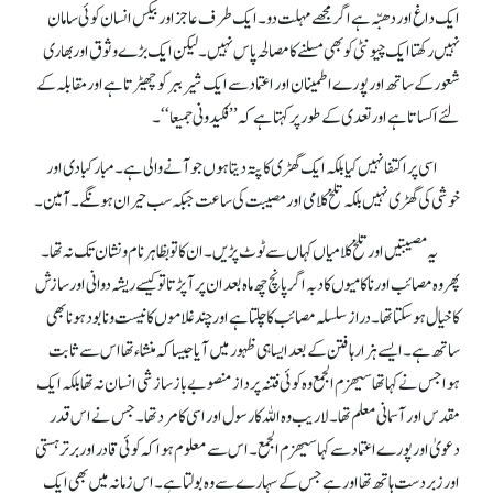
ایک داغ اور دھبّہ ہے اگر مجھے مہلت دو ۔ ایک طرف عاجز اور بیکس انسان کوئی سامان
نہیں رکھتا ایک چیونٹی کو بھی مسلنے کا مصالحہ پاس نہیں۔ لیکن ایک بڑے وثوق اوربھاری
شعور کے ساتھ اور پورے اطمینان اور اعتماد سے ایک شیر ببر کو چھیڑتاہے اور مقابلہ کے
لئے اکساتا ہے اور تعدی کے طور پر کہتا ہے کہ ’’فکیدونی جمیعا‘‘۔
اسی پر اکتفا نہیں کیا بلکہ ایک گھڑی کا پتہ دیتا ہوں جو آنے والی ہے۔ مبارکبادی اور
خوشی کی گھڑی نہیں بلکہ تلخ کلامی اور مصیبت کی ساعت جبکہ سب حیران ہونگے ۔ آمین۔
یہ مصیبتیں اور تلخ کلامیاں کہاں سے ٹوٹ پڑیں۔ ان کا تو بظاہر نام و نشان تک نہ تھا ۔
پھر وہ مصائب اور ناکامیوں کا دبہ اگر پانچ چھ ماہ بعد ان پر آ پڑتا تو کیسے ریشہ دوانی اور سازش
کا خیال ہو سکتا تھا۔ دراز سلسلہ مصائب کا چلتا ہے اور چند غلاموں کا نیست و نابود ہونا بھی
ساتھ ہے۔ ایسے ہزارہا فتن کے بعد ایسا ہی ظہور میں آ یا جیسا کہ منشاء تھا اس سے ثابت
ہوا جس نے کہا تھا سیھزم الجمع وہ کوئی فتنہ پرداز منصوبے باز سازشی انسان نہ تھا بلکہ ایک
مقدس اور آسمانی معلم تھا ۔ لاریب وہ اللہ کا رسول اور اسی کا مرد تھا۔ جس نے اس قدر
دعویٰ اور پورے اعتماد سے کہا سیھزم الجمع ۔ اس سے معلوم ہوا کہ کوئی قادر اور برتر ہستی
اور زبردست ہاتھ تھا اور ہے جس کے سہارے سے وہ بولتا ہے۔ اس زمانہ میں بھی ایک