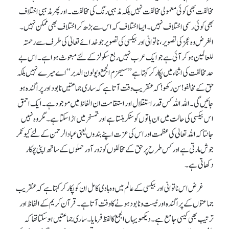
مخالفت بھی کوئی معمولی مخالفت نہیں بلکہ مذہبی رنگ کی مخالفت ۔اور پھر مذہبی اختلاف
بھی کوئی رسمی اختلاف نہیں۔ ایسا اختلاف کہ اس سے بڑھ کر اختلاف بھی ممکن نہیں۔
الغرض وہ عجز کی تصویر، ناتوانی اور بیکسی کی تصویر جو خدا ئے تعالیٰ کی طرف سے رحمتہ
للعالمین ہو کر آئی ہے جو ایک عرب نہیں ربع سکولز کے لئے مبعوث ہوا ہے ۔ اس بے
حد مخالفت کی اثنا ء میں پکار کر کہتا ہے ’’ سیھزم الجمع و یولون الدبر‘‘ اے میرے نہیں بلکہ
حق کے مخالفو! سن رکھو! کہ عنقریب وقت آتا ہے کہ ساری جماعتیں نابود اور پراگندہ ہو
جائیں گی۔ اللہ اللہ کس قدر استقلال اور استقامت ان الفاظ میں موجود ہے۔ ایک احمق
اس بیکسی کی حالت میں ان باتوں کو سنکر ہنستا ہے اور تمسخر میں اڑ ا سکتا ہے۔ مگر وہ نہیں
جانتا کہ اللہ تعالیٰ کی عظمت اور اس کی عزت اپنے بندوں یعنی عبادالرحمن کے لئے کیونکر
جوش مارتی ہے اور کس طرح پر حق کے مخالفوں کو زور آور حملوں کے ساتھ اپنی چمکار
دکھاتی ہے۔
غرض اس ناتوانی اور بیکسی کے عالم میں وہ ہادی کامل ان کو پکار کر کہتاہے کہ عنقریب
جماعتوں کے پراگندہ اور نیست و نابود ہونے کا وقت آتا ہے۔ قرآن کریم کے الفاظ اور
ترتیب بھی کیسی جامع ہے۔ دیکھو یہاں الجمع کا لفظ فرمایا۔ ساری جماعتیں ہو سکتا تھا کہ