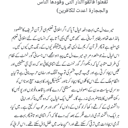
تفعلوا فاتقواالنار التی وقودھا الناس
والججارۃ اعدت للکافرین)
میرے دل میں بہت دفعہ خیال آیا کہ اگر اخلاقی تعلیم ہی قرآن شریف کا مقصود
بالذات تھا اور بظاہر آسانی سے سمجھ میں بھی یہی آتا ہے کہ انسان کے لئے اخلاقی تعلیم
ہی مفید ہے تو پھر قرآن کریم نے ایسی تحدیاں پیشینگوئیوں کے رنگ میں کیوں کیں۔
اس خیال نے جو متعدد مرتبہ میرے دل میں پیدا ہوا مجھے اس جسمانی گورنمنٹ کے نظام
کی طرف متوجہ کیا کہ دیکھو اگر گورنمنٹ کے لئے اتنا ہی کافی ہو کہ وہ نئی نئی مشینیں اور
کلیں ایجاد کرتی ہے او ر عجیب عجیب قسم کی توپ و تفنگ اور سامان حرب بناتی ہے توکیا یہ
انتظام ملک کے لئے اس کا کلوں کا ایجاد کرنا اور میکینیکل پاور کا بہت وسیع ہونا اس کو
دوسری سیاست مدن کے اصولوں سے مستغنی کر دے گا اور باقاعدہ فوجوں اور پولیس کا
رکھنا قلعوں کا بنانا ضروری نہ رہے گا۔ محض ایک خیال پر کہ وہ کلیں بنا کر اور اپنی
دانشمندی کے کرشمے دکھا کر لوگوں کے دلوں کو مسحور اور مرعوب کر لیتی ہے۔ میں کیا ،
ہر ایک دانشمند آدمی ذرا سے فکر کے بعد کہہ دے گا کہ اگر اتنا ہی ہوتا تو پھر بہت سے
آدمی ایجادات میں ترقی کر سکتے تھے اور امن عامہ میں خلل ڈال سکتے تھے ۔ اس خرابی کو