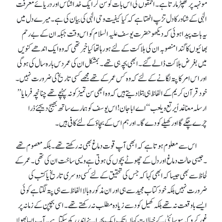
مونہہ پر تھپڑ مارتا ہے۔ احمقوں کی اس بات کو سن کر ایک خدا شناس اور دریائے معرفت
الٰہی کے شناور کا دل تڑپ اٹھتا ہے کہ کیا کیفیت وحی الٰہی کی بیان کی ہے۔ میرے دل میں
یہ بات پیدا ہوئی کہ دیکھو حضرت یوسف علیہ السلام کو اس وقت جبکہ ان کے بے رحم
بھائیوں کا گندا منصوبہ ان کی ہلاکت کے لئے ہورہا تھا کیا خبر تھی کہ وہ ایک اندھے کنویں
میں بغرض ہلاکت ڈالے گئے۔ ابھی بچہ ہی تھے ۔ بمشکل ان کی عمر دس بارہ سال کی ہوگی
اور اس امر کا پتہ لگانے کے لئے کہ وہ کس عمر کے تھے مجھے کسی تاریخ کی ضرورت نہیں ۔
خود قرآن کریم کے الفاظ ہی بتلا دیتے ہیں کہ وہ ابھی سن تمیز کو نہ پہنچے تھے چنانچہ فرمایا ’’
ارسلہ معنا غداً یرتع و یلعب‘‘ اے ابا جان ! اس یوسف کو ہمار ے ساتھ بھیج دیجئے ذرا
چرے چگے گا اور کھیلے کودے گا۔ اورہم اس کے بچاؤ کے لئے کافی ہیں۔
ا س سے معلوم ہوتا ہے کہ ابھی آپ قوت دماغ بھی نہ رکھتے تھے ۔ بلکہ معصوم تھے
۔ جیسی حالت دماغ اور دل کے چھوٹے بچوں کی ہوتی ہے ویسی ساخت ان کی تھی۔ عمر کے
لحاظ سے بھی جیسا کہ ابھی کہا کہ جس کی تحقیق کے لئے کسی دوسری تاریخ یا کتب کی
ضرورت نہیں بلکہ خود کتاب مجید سے ہی اور ان مذکورہ بالا الفاظ سے ہی پتہ لگتا ہے کوئی
ایسے باوقعت نہ تھے بلکہ کھیل کود سے زیادہ مطلب نہ رکھتے تھے ۔ اسی بچپن کے زمانہ پر
غور کرو کہ سوسائٹی کے خیالات کہاں تک ایک بچہ اپنے اندر رکھ سکتا ہے ۔ آپ ایسا بھولا