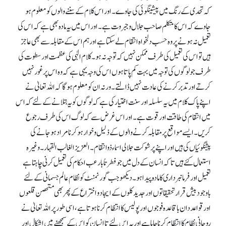
کہ تحدی کے رنگ میں پیشینگوئی کی جاوے۔ اور اس کلام کے سننے والوں کو معلوم ہو
جاوے کہ اس کا متکلم صاحب جلال و جبروت ہے۔ اور اس میں یہ مادہ بھی ہے کہ اس کی
تعمیل نہ ہونے پر وہ حسب دلخواہ انتقام لے سکتا ہے اور ہم اس کے مقابلہ سے بھی عاجز
ہیں تو اس کی تعمیل کی طرف ممکن نہیں کہ توجہ نہ ہو۔ کلام الٰہی کی عظمت اور سطوت کی
طرف جو لوگوں کی توجہ میں بہت کم پاتاہوں اس کی وجہ یہی ہے کہ و ہ ا س پر غور نہیں
کرتے اور تدبر کرنے کی عادت نہیں ڈالتے ۔ ورنہ ان کو معلوم ہوگا کہ اللہ تعالیٰ نے
اپنے پاک کلام میں یہ سلسلہ اور سنت اختیار کی ہے کہ لوگوں کو یہ بتلانے کے لئے کہ اس
میں انتقام کی طاقت اور قوت ہے۔ اور اس غرض سے کہ لوگ اس کی طرف رجوع
کریں۔ ایسے مواقع پر مقابلہ کرنے والوں کے ذلیل و خوار ہو کر نامراد ہو جانے کی
پیشنگوئیاں کی ہیں اور اپنے پرشوکت جلالی اسماء ذوانتقام ۔العزیز الغالب القہار ۔وغیرہ
استعمال کئے ہیں تا کہ انسان کے دل میں جو فطرتاً بارعب احکام کی تعمیل کرنی چاہتا ہے
تعمیل اور فرمانبرداری کا مادہ پیدا ہو۔ دیکھو جب گورنمنٹ کو نظام عالم جسمانی کے لئے
باوجود بیش قرار تحقیقاتوں اور جدید کلوں کے ایجاد و اختراع کے پھر بھی متحصن قلعوں
اور قواعد دا ن باقاعدہ فوجوں اور پولیس کا انتظام کرنا ہوتاہے، اسی طور پر اللہ تعالیٰ نے
روحانی نظام کا انتظام کرنا چاہا ہے اور یہ ا س لئے تا انسا ن کو اس کے سمجھنے میں اشکال اور