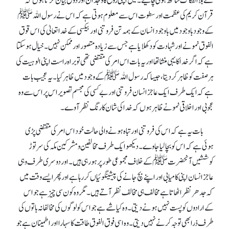
لئے بلا انفکاک ساتھ ہونی چائیے ۔ میں اپنی روح کا وجدان اور ذوق بیان کرتا ہوں کہ
قرآن کریم کی عظمت اور سطوت اس سے معلوم ہوتی ہے کہ اس نے رسول اللہ ﷺ
کے وجود باوجود میں باوجود انسان کے ہمہ تن فروتنی اور بیکسی کے خدا تعالیٰ کی اس قوق
الفوق نمونے اور شہادت کو دکھلایا ہے جس سے زیادہ متصور اور ممکن نہیں۔ خیال ہو سکتا
ہے کہ اگر خدا کا یہی منشا تھا اور یہ بات اس امر کی مقتضی تھی تو براہ راست اپنی الوہیت کی
ہر صفت کو ظاہر کر دیتا، جیسا کہ رسول اللہ ﷺ کے وجود میں ظاہر کیا۔ یہ عجیب بات
ہے کہ ایک طرف ایک عاجز انسان فروتنی اور بے کسی کی مجسم تصویر اس پر اس سے وہ
عجوبی اور اخلاقی نمونے ظاہر ہوں کہ خدا کی شان کا رنگ نظر آوے۔
بات یہ ہے کہ اس کی فروتنی اور تباہ ہونے والی حالت خود اس امر کی مقتضی پڑی
ہوئی ہے کہ اس کو بچا لیا جاوے۔ دیکھو ایک طرف مخالفین و مشرکین مکہ کی سرتوڑ
کوششیں آنحضرت ﷺ کے خلاف مجموعی طور پر ہو رہی ہیں۔ اور دوسری طرف وہی
عاجز انسان اپنی کامیابی اور اپنے بچ جانے کی پیشینگوئیاں کر رہا ہے اور پھر ایسے وقت میں
کہ جدھر نظر اٹھاتا ہے مخالف ہی مخالف نظر آتے ہیں۔ مگر وہ کون سی چیز ہے جو اس
کے ارادوں کو پست نہیں ہونے دیتی۔ وہ کیا شے ہے جو اس کو لوگوں کی مخالفانہ باتوں کی
طرف ذرا بھی توجہ کرنے نہیں دیتی۔ وہ اسی فوق الفوق طاقت کا سہارا اور اطمینان ہے جو