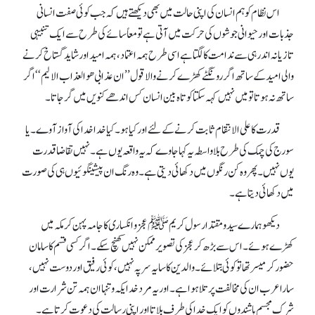
اس نظام کو ہم انسان کی اپنی حالت میں بھی دیکھتے ہیں کہ جب کوئی صفت انسانی
جذبات اور حیوانی جوشوں کی حرکت میں آتی ہے تو معاً سا ئے کی طرح سے ایک تنبیہی
تازیانہ اندر ہی سے ندامت کا لگتا ہے اسی طرح ہمہ اعتماد ، ہمہ امید اور شاید گستاخ کرنے
والی امید کے ساتھ اگر رونگٹے کھڑے کرنے والا قول ’’ان عذابی ھوالعذاب الالیم‘‘ اگر
ساتھ نہ ہوتا تو میں نہیں کہہ سکتا کوتاہ بین انسان کس اندھے کنویں میں گر جاتا ۔
قدرت کا علی الانتقام ثابت کرنے کے لئے اور کیا ہو ۔ کیا خدا خدا کی آواز آ وے۔ یا
سورج کی چمک کی طرح بلا واسطہ یہ کہا جاوے کہ یہ واقعہ یوں ہے۔ نہیں تقاضا قدرت
یوں نہیں۔ پھر وہ کن رنگوں میں دکھائی دیتی ہے۔ وہ رنگ ان پیشینگوئیوں ہی کی صورت
میں دکھائی دیتا ہے۔
دیکھو ہمارے سید و مقتدا رسول کریم ﷺ عجز و انکساری کا جامہ پہن کر مکہ میں
کھڑے ہوئے ۔ اس سے بڑھ کر عجز کی تصویر ممکن نہیں کھنچ سکے۔ اگر کسی قسم کا سامان
حضور کر میسر تھا تو کوئی بتلائے ۔ والدین کا سایہ سر پہ نہیں، کوئی رفیق اور دوست نہیں،
سارا عرب ان کی مخالفت پر تلا ہوا ہے۔ اور یہ مرد خدا یکہ و تنہا ان ہمہ تن شرارت اور
شرک مجسم باشندوں کو ایک خدا کی طرف بلاتا اور اپنی رسالت کی دعوت کرتا ہے۔