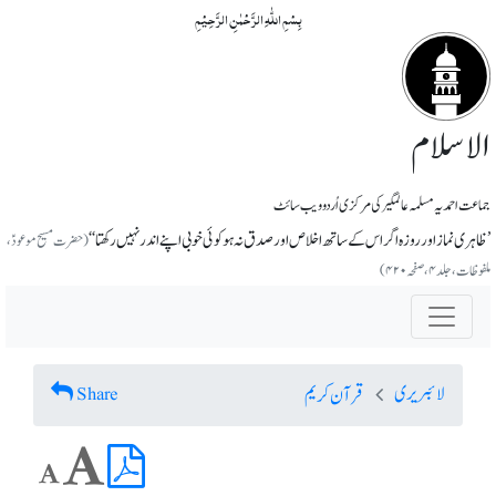
بِسۡمِ اللّٰہِ الرَّحۡمٰنِ الرَّحِیۡمِ
الاسلام
جماعت احمدیہ مسلمہ عالمگیر کی مرکزی اُردو ویب سائٹ
’ظاہری نماز اور روزہ اگر اس کے ساتھ اخلاص اور صدق نہ ہو کوئی خوبی اپنے اندر نہیں رکھتا‘‘
(حضرت مسیح موعودؑ،
ملفوظات، جلد ۴، صفحہ ۴۲۰)
لائبریری
Share
قرآن کریم