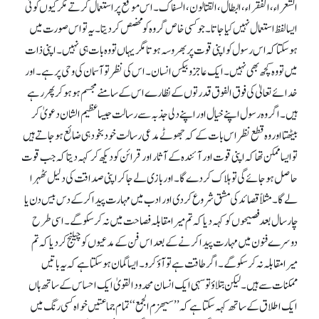
الشعراء، الفقراء، البطال، القتالون، السفاک۔ اس موقع پر استعمال کرتے مگر کیوں کوئی
ایسا لفظ استعمال نہیں کیا جاتا ۔ جو کسی خاص گروہ کو مخصص کردیتا ۔ یہ تو اس صورت میں
ہو سکتا کہ اس رسول کو اپنی قوت پر بھروسہ ہوتا مگر یہاں تو وہ بات ہی نہیں۔ اپنی ذات
میں تو وہ کچھ بھی نہیں۔ ایک عاجز و بیکس انسان۔ اس کی نظر تو آسمان کی وحی پر ہے۔ اور
خدائے تعالیٰ کی فوق الفوق قدرتوں کے نظارے اس کے سامنے مجسم ہو ہو کر پھر رہے
ہیں۔ اگر وہ رسول اپنے خیال اور اپنے دلی جذبہ سے رسالت جیسا عظیم الشان دعویٰ کر
بیٹھتا اور وہ قطع نظر اس بات کے کہ جھوٹے مدعی رسالت خود بخود ہی ضائع ہو جاتے ہیں
تو ایسا ممکن تھا کہ اپنی قوت اور آئندہ کے آثار اور قرائن کو دیکھ کر کہہ دیتا کہ جب قوت
حاصل ہو جائے گی تو ہلاک کر دے گا۔ اور بازی لے جا کر اپنی صداقت کی دلیل ٹھہرا
لے گا۔ مثلاً قصائد کی مشق شروع کر دی اور ادب میں مہارت پیدا کر کے دس بیس دن یا
چار سال بعد فصیحوں کو کہہ دیا کہ تم میرا مقابلہ فصاحت میں نہ کر سکوگے ۔ اسی طرح
دوسرے فنون میں مہارت پیدا کرنے کے بعد اس فن کے مدعیوں کو چیلنج کر دیا کہ تم
میرا مقابلہ نہ کر سکو گے۔ اگر طاقت ہے تو آؤ کرو۔ ایسا گمان ہو سکتا ہے کہ یہ باتیں
ممکنات سے ہیں۔ لیکن بتلاؤ تو سہی ایک انسان محدود القویٰ ایک احساس کے ساتھ ہاں
ایک اطلاق کے ساتھ کہہ سکتا ہے کہ ’’سیھزم الجمع‘‘ تمام جماعتیں خواہ کسی رنگ میں