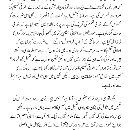
کہ ان دنوں بھی بڑے بڑے لیڈروں اور قومی ریفارمیشن کے مدعیوں نے اخلاقی تعلیم کی
ضرورت محسوس کی ہے۔ اور ایجوکیشنل ڈیپارٹمنٹ کے آفیسرز نے بھی اسی ضرورت کو
محسوس کر کے اخلاقی تعلیم کی تحریک کی ہے اور پرزور الفاظ میں تسلیم کیا ہے کہ اخلاقی
حالت بگڑ رہی ہے۔ موریلیٹی اور اخلاقی تعلیم پر کتابیں لکھوائی جا رہی ہیں۔بزرگوں کا
لحاظ اٹھ گیا ہے ۔سوسائٹی کے آداب فراموش ہو گئے ۔ اب ضرورت آ پڑی ہے کہ
اخلاقی تعلیم کا سلسلہ مرتب ہو کر جاری ہو۔ میں مانتا ہوں کہ ایسے سلسلے جاری ہو سکتے
ہیں۔ اور کوئی روک ان کے اجراء میں نہیں ہو سکتی لیکن سوال یہ ہے کہ تعمیل کیونکر ہو؟
میں تو دیکھتا ہوں کہ اخلاقی تعلیم کا مدارس میں خاص لحاظ رکھا جاتا ہے۔ ان کی درسی
کتب میں اخلاق آموز مضامین درج ہیں۔ لیکن تعمیل میں وہی تکاہل اور تساہل ہے جو پہلے
سے ہو رہا ہے۔
مجھے تو وہی اپنے رقعہ کا مضمون یاد آتا ہے کہ جس چیز نے میرے دوست کو اس کی
تعمیل میں تکاہل کی چٹان بنا دیا وہی تعمیل میں سستی کا موجب یہاں ہو رہا ہے۔ لیکن
مایوس ہونے کی جگہ نہیں ، گھبرانے کا مقام نہیں۔ ایک امام آیا ہے، آسمانی معلم اترا ہے
جو اپنے نمونہ سے جو آج سے تیرہ سوبر س پیشتر آنے والے انسان کامل علیہ الصلوٰۃ