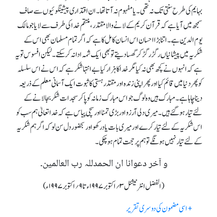
بہایم کی طرح سنتی تک نہ تھی۔ یا مفہوم نہ آتا تھا۔ ان اقتداری پیشینگوئیوں سے صاف
سمجھ میں آیا ہے کہ قرآن کریم کے لانے والا مقتدر، منتقم خدا کی طرف سے لایا جو مالک
یوم الدین ہے۔ اتنا بڑا احسان اس انسا ن کامل کا ہے کہ اگر تمام مسلمان بھی اس کے
شکریہ میں پیشانیاں رگڑ رگڑ کر گھسا دیتے تو بھی ایک شمہ ادا نہ کر سکتے ۔ لیکن افسوس تو یہ
ہے کہ انہوں نے کچھ بھی نہ کیا مگر خدا کا ہزار کیا بے انتہا شکرہے کہ اس نے اس سلسلہ
کو پھر دنیا میں قائم کیا اور پھر اپنی زندہ اور مقتدر ہستی کا ثبوت ایک آسمانی معلم کے ذریعہ
دینا چاہا ہے۔ مبارک ہیں وہ لوگ جو اس مبارک زمانہ کو پا کر سجدات شکر بجا لانے کے
لئے تیار ہو گئے ہیں ۔ میری دلی آرزو اور بڑی تمنا اور سچی پیاس ہے کہ خدا تعالیٰ ہم سب کو
اس شکریہ کے لئے تیار کرے اور میری بات یادرکھو اور بحضور دل سن لو کہ اگر ہم شکریہ
کے لئے تیار نہیں ہونگے تو ہم پر حجت تمام ہو چکی ۔
و آخر دعوانا ان الحمدللہ رب العالمین۔
(الفضل انٹرنیشنل ۳؍اکتوبر ۱۹۹۷ء تا ۹؍اکتوبر ۱۹۹۷ء)
+ اسی مضمون کی دوسری تقریر