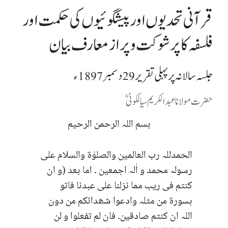
قرآنی تحدیوں اور پیشگوئیوں کی حکمت اور
فلسفہ کا پرشوکت و پرازمعارف بیان
جلسہ سالانہ پرپہلی تقریر 29 دسمبر 1897ء
حضرت مولانا عبدالکریم سیالکوٹیؓ
بسم اللہ الرحمن الرحیم
الحمدللہ رب العالمین والصلوٰۃ والسلام علی
رسولہ محمد و اٰلہ اجمعین ۔ اما بعد (و ان
کنتم فی ریب مما نزلنا علی عبدنا فاتو
بسورۃ من مثلہ وادعوا شھدائکم من دون
اللہ ان کنتم صادقین۔ فان لم تفعلوا و لن