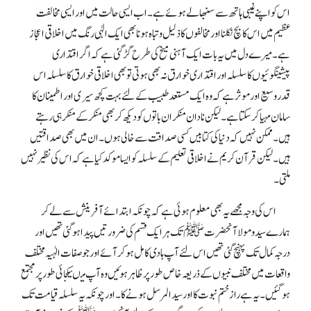
اس کو اپنے غیبی ہاتھ سے سنبھالے ہوئے ہے۔ اب ایسی حالت میں اور ایسی مخالفت
عظیم میں اس کا بچ نکلنا اورمخالفوں کا ذلیل و تباہ ہونا بھی ایک الٰہی رنگ میں اخلاقی اعجاز
ہے۔ میرے دل میں یہ بات ایک آہنی میخ کی طرح گڑ گئی ہے کہ اگر اقتداری
پیشینگوئیوں کا سلسلہ اور اقتداری خوارق نہ بھی ہوتی تو بھی اخلاقی خوارق کا سلسلہ اس
قدر وسیع اور موثر ہے کہ وہ ایک مستعد طبیب کے لئے بہت کچھ سیری اور اطمینان کا
سامان مہیا کر سکتا ہے۔ لیکن نادان منکر ان باتوں کو دیکھ کر بھی منکر کے منکر ہی رہتے
ہیں۔ ممکن نہیں کہ دنیا کی کتابیں کسی صداقت سے خالی ہوں۔ ان میں بھی صداقتیں
ہیں۔ لیکن قرآن کریم نے اخلاقی تعلیم کے سلسلہ کو ایسا موکد کیا ہے کہ اس کی نظیر نہیں
ملتی۔
اس کی وجہ مجھے یہ بھی معلوم ہوئی ہے کہ چونکہ ابتدائے آفرینش سے لے کر
ہمارے سید و مولا آنحضرت ﷺ تک ہر ایک قسم کی ضرورتیں پیدا ہو گئی تھیں اور
درجہ کمال تک پہنچ گئی تھیں اس لئے آپ ہادی کامل ہو کر آئے اور جو صفات الٰہیہ مختلف
واقعات میں مختلف نبیوں کے ذریعہ خاص طور پر ظاہر ہوئیں وہ آپ میںیکجائی طور پر مجتمع
ہو گئیں۔ یہ ہے راز ختم نبوت کا اور سیدالمرسل ہونے کا۔ اور چونکہ یہ سلسلہ قیامت تک