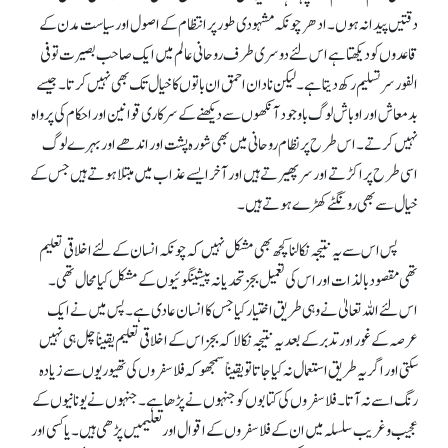
دقتیں پیدا نہ ہوں۔ ادھر چونکہ مشہودی طور پر انتظام کے اصول اور سیاست مدن کے
قاعدوں کو دیکھتا ہے اس لئے دوسری طرف روحانی عالم میں ایک صاحب بصیرت تو فی
الفور سر تسلیم رکھ دیتا ہے۔لیکن نادان احمق ان باتوں کا خیال تک بھی نہیں کرتا ۔ جیسے
بدمعاش اور اوباش لوگ باوجود آنکھوں سے دیکھنے کے سرکاری قوانین اور احکام کی پرواہ
نہیں کرتے ۔ اس طرح پر نظام روحانی میں بھی شورہ پشت اور اندھے اور بہرے لوگ
اسی طرح پر اکڑتے اور سر پھیرتے ہیں اور آخر ایسے عذاب میں مبتلا ہوتے ہیں جس کے
خیال سے بھی رونگٹے کھڑے ہو تے ہیں۔
پس اس سے یہ نتیجہ نکالنا کچھ بھی مشکل نہیں کہ چونکہ انسان کے لئے اخلاقی تعلیم
تھی مقصود بالذات اور اس کی تعمیل بجز تحدیانہ پیشینگوئیوں کے مشکل کیا محال تھی۔
اس لئے اللہ تعالیٰ نے وہی طریق اختیار کیا جس کا انسان عادی ہے ۔ پس میں نے ایک
عرصہ کے غور اور تدبر کے بعد یہ نتیجہ نکالا کہ بجز اس کے اخلاقی تعلیم یقیناًچل ہی نہیں
سکتی اور اگر یہ طریق استعمال نہ کیا جاتا تو یقیناًسمجھو کہ فلاسفروں کی تھیوریوں سے زیادہ
رنگ اسے نہ آتا۔ فلاسفروں کی کتابوں کو جنہوں نے پڑھا ہے ۔ جنہوں نے یونانیوں کے
عجیب و غریب سلسلہ میں ان کے فلاسفروں کے اقوال اور تعلیمیں پڑھی ہیں۔ یا کسی اور