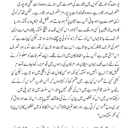
یوسف ؑ کو اندھے کنویں میں بشارت کی صورت میں سنائے۔ وہ وہ ذات تھی جو پوری
متصرف اور قادر ہے ۔ وہ وہ تھا جو ذات پر پورا م متصرف اور قادرہے۔ ممکن تھا کہ کوئی
ایسی صورت پیدا ہو جاتی جس سے نشان پا گم ہو جاتے اور نقش قدم کا پتہ نہ لگتا۔ اور یا
کارواں جو چین یا کسی اورملک سے آتا اور اس کنویں تک نہ پہنچ سکتا۔ یا کارواں اسے ایسی
طرف لے جاتا جہاں اس نور کے فرزند کو کوئی پوچھنے والا نہ ہوتا۔ لیکن کیا بات ہے کہ
مصر کی طرف قافلہ کیوں جاتا ہے ۔ اس سے ثابت ہوتا ہے کہ قدرت ، تدبر اور تصرف
اس ہستی میں ہے جس نے یہ الفاظ کان میں ڈالے تھے ۔ ایسے تصرفات کو معلوم کرنے
کے لئے جب تک ایمان ، ایقان اور عرفا ن کی راہوں میں قدم نہ رکھا جاوے تو عدم
تعمیل کا زلزلہ پیدا نہیں ہو سکتا۔ کیونکہ مومن کا دل خدا کی انگلی میں ہوتا ہے۔ لیکن کیا
کبھی کسی نے محسوس کیا ہے ۔میں قسم کھا کر کہتاہوں کہ جس طور پر محسوس کرنے کے
لئے یہ سلسلہ قائم ہوا ہے میں اس کی نظیر نہیں پاتا۔ اس سلسلہ میں جو تبدیلی میں
دیکھتاہوں میں اس کو لفظوں میں بیان کرنے کی طاقت نہیں پاتا ۔ اس لذت اور ذوق کو
میری روح محسوس کرتی ہے ۔اور بھلا تم ہی بتلاؤ کہ اس احتظاظ کو میں لفظوں کا لباس پہنا
کیونکر سکتا ہوں؟