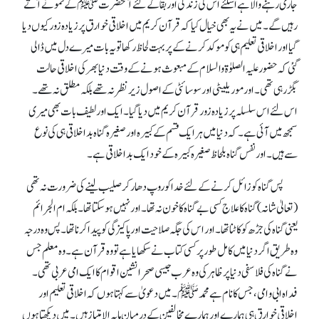
جاری رہنے والا ہے ا سلئے اس کی زندگی اور بقا کے لئے آنحضرت ﷺ کے نمونے آتے
رہیں گے۔ میں نے یہ بھی خیال کیا کہ قرآن کریم میں اخلاقی خوارق پر زیادہ زور کیوں دیا
گیا اور اخلاقی تعلیم ہی کو موکد کرنے کے پر بہت لحاظ رکھا تو یہ بات میرے دل میں ڈالی
گئی کہ حضور علیہ الصلوٰۃ والسلام کے مبعوث ہونے کے وقت دنیا بھر کی اخلاقی حالت
بگڑرہی تھی۔ اور موریلیٹی اور سوسائٹی کے اصول زیر نظر نہ تھے بلکہ مطلق نہ تھے۔
اس لئے اس سلسلہ پر زیادہ زور قرآن کریم میں دیا گیا۔ ایک اور لطیف بات بھی میری
سمجھ میں آئی ہے۔ کہ دنیا میں ہر ایک قسم کے کبیرہ اور صغیرہ گناہ بداخلاقی ہی کی نوع
سے ہیں۔ اور نفس گناہ بلحاظ صغیرہ کبیرہ کے خود ایک بداخلاقی ہے۔
پس گناہ کو زائل کرنے کے لئے خدا کو روپ دھار کر صلیب لینے کی ضرورت نہ تھی
(تعالیٰ شانہ) گناہ کا علاج کسی بے گناہ کا خون نہ تھا۔ اور نہیں ہو سکتا تھا۔ بلکہ ام الجرائم
یعنی گناہ کی جڑ ھ کو کاٹنا تھا۔ اور اس کی جگہ صلاحیت اور پاکیزگی کو پیدا کرنا تھا ۔ پس وہ درجہ
وہ طریق اگر دنیا میں کامل طور پر کسی کتاب نے سکھایا ہے تو وہ قرآن ہے۔ وہ معلم جس
نے گناہ کی فلاسفی دنیا پر ظاہر کی وہ عرب جیسی صحرا نشین اقوام کا ایک امی عربی تھی ۔
فداہ ابی و امی، جس کا نام ہے محمد ﷺ۔ میں دعویٰ سے کہتا ہوں کہ اخلاقی تعلیم اور
اخلاقی خوارق ہی ہمارے اور ہمارے مخالفین کے درمیان ما بہ الامتیاز ہیں۔ میں دیکھتا ہوں