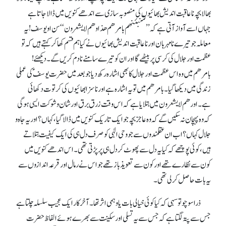
بھالا بچہ ناعاقبت اندیش بھائیوں کی منصوبہ سازی سے اندھے کنویں میں ڈالا جاتا ہے
جہاں اسے آواز آتی ہے کہ ’’لتنبئنھم بامر ھم ھذا و ھم لا یشعرون‘‘ سن او یوسف! یہ
معاملہ جو تیرے نامہربان اور ناعاقبت اندیش بھائیوں نے کیا ہم قسم کھا کر کہتے ہیں کہ تو
عظمت اور جلال کی کرسی پر بیٹھے گا اور ان کو تیرے سامنے نادم کریں گے۔ دیکھئے !
بامرھم میں وہ اس عظمت اور جلال کا بھی اشارہ رکھ دیا جو بعد میں حضرت یوسف ؑ کی عملی
زندگی میں دیکھا گیا۔ بامرھم میں تو یہ اشارہ ہے اور ناسزا بھائیوں کی کرتوت دکھائی
ہے۔ اور ھم لا یشعرون میں بتلایا ہے کہ اس وقت زرق برق اور شان و شوکت ایسی ہوگی
کہ وہ پہچان نہ سکیں گے کہ وہ عاجز بچہ جو ایک تاریک کنویں میں ڈالا گیا ، کہاں؟ اور یہ جاہ و
جلال کہاں؟اب ان عقلمندوں سے جو وحی الٰہی کو صرف دل ہی کی ایک کیفیت بتلاتے
ہیں، کوئی پوچھے کہ کیا یہ دل سے پھوٹ کر دل ہی پر پڑتی تھی ۔ اس اندھے کنویں میں
کون سے نظارے تھے اور کون سے تعویذ باز تھے جو اس نے رمال اور قرعہ اندازوں سے
یہ بات حاصل کر لی تھی۔
ذرا سوچو تو سہی کہ کیا کوئی خیالی بات یا وہمی اثر تھا۔ آخر کار ایک عجیب سلسلہ چلتا ہے
جس سے پتہ لگتا ہے کہ جس سے یہ تسلی اور سکینت سے بھرے ہوئے الفاظ حضرت