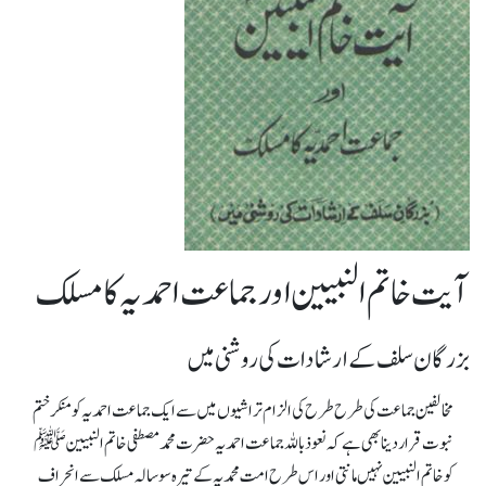
آیت خاتم النبیین اور جماعت احمدیہ کا مسلک
بزرگان سلف کے ارشادات کی روشنی میں
مخالفین جماعت کی طرح طرح کی الزام تراشیوں میں سے ایک جماعت احمدیہ کو منکر ختم
نبوت قرار دینا بھی ہے کہ نعوذباللہ جماعت احمدیہ حضرت محمد مصطفی خاتم النبیین ﷺ
کو خاتم النبیین نہیں مانتی اور اس طرح امت محمدیہ کے تیرہ سو سالہ مسلک سے انحراف