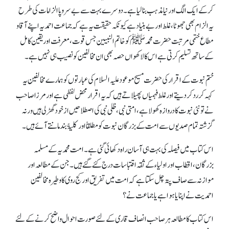
کرکے ایک الگ اور نیا مذہب بنا لیا ہے۔دوسرے بہت سے بے سروپاالزامات کی طرح
یہ الزام بھی جھوٹا، غلط اور بےبنیاد ہے کیونکہ حقیقت یہ ہے کہ جماعت احمدیہ اپنے آقا و
مطاع ختمی مرتبت حضرت محمد ﷺ کو خاتم النبیین جس قوت، معرفت اور یقین کامل
کے ساتھ تسلیم کرتی ہے اس کا لاکھواں حصہ بھی ان مخالفین کو نصیب ہی نہیں ہے۔
ختم نبوت کے اقرار کی حضرت مسیح موعودعلیہ السلام کی عبارتوں کو ہمارے مخالفین یہ
کہہ کررد کردیتے اور غلط فہمیاں پھیلاتے ہیں کہ یہ اقرار محض لفظی ہے اور مرزا صاحب
نے تو نئی نبوت کا دروازہ کھولا ہے، امتی نبی، ظلی نبی کی اصطلاحیں از خود گھڑ لی ہیں ورنہ
گزشتہ تمام صدیوں سے امت کے بزرگان نبوت کو مطلقاً اور کلیۃً بند مانتے آئے ہیں۔
اس کتاب میں فیصلہ کی بہت ہی آسان راہ دکھائی گئی ہے۔ امت محمدیہ کے مسلمہ
بزرگان، اقطاب اور اولیاء کے ثقہ اقتباسات درج کئے گئے ہیں ۔ جن کے مطالعہ اور
موازنہ سے صاف پتہ چل سکتا ہے کہ امت میں تفریق اور کج روی کا وطیرہ مخالفین
احمدیت نے اپنا یا ہوا ہے یا جماعت نے؟
اس کتاب کا مطالعہ ہر صاحب انصاف قاری کے لئے صورت احوال واضح کرنے کے لئے