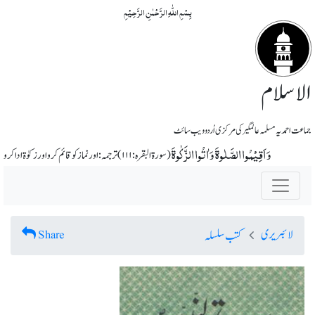
بِسۡمِ اللّٰہِ الرَّحۡمٰنِ الرَّحِیۡمِ
الاسلام
جماعت احمدیہ مسلمہ عالمگیر کی مرکزی اُردو ویب سائٹ
وَ اَقِیۡمُوا الصَّلٰوۃَ وَ اٰتُوا الزَّکٰوۃَ
(سورة البقرہ: ۱۱۱) ترجمہ: اور نماز کو قائم کرو اور زکوٰة ادا کرو
لائبریری
Share
کتب سلسلہ