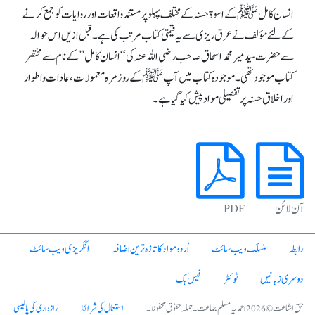
انسان کامل ﷺ کے اسوۃ حسنہ کے مختلف پہلو پر مستند واقعات اور روایات کو جمع کرنے
کے لئے مؤلف نے عرق ریزی سے یہ قیمتی کتاب مرتب کی ہے۔ قبل ازیں اس حوالہ
سے حضرت سید میر محمد اسحاق صاحب رضی اللہ عنہ کی ‘‘انسان کامل’’ کے نام سے مختصر
کتاب موجود تھی۔ موجودہ کتاب میں آپ ﷺ کے روزمرہ معمولات، عادات واطوار
اور اخلاق حسنہ پر تفصیلی مواد پیش کیا گیا ہے۔
آن لائن
PDF
رابطہ
منسلک ویب سائٹ
اُردو مواد کا تازہ ترین اضافہ
انگریزی ویب سائٹ
دوسری زبانیں
ٹوئٹر
فیس بک
حق اشاعت © 2026 احمدیہ مسلم جماعت۔ جملہ حقوق محفوظ۔
استعمال کی شرائط
رازداری کی پالیسی