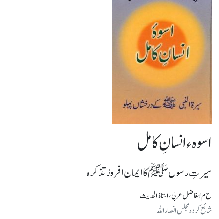
اسوہء انسانِ کامل
سیرتِ رسول ﷺ کا ایمان افروز تذکرہ
ح م ا، فاضل عربی ، استاذ الحدیث
شائع کرده مجلس انصاراللہ