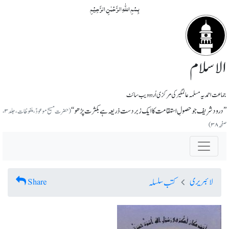
بِسۡمِ اللّٰہِ الرَّحۡمٰنِ الرَّحِیۡمِ
الاسلام
جماعت احمدیہ مسلمہ عالمگیر کی مرکزی اُردو ویب سائٹ
’’درود شریف جو حصولِ استقامت کا ایک زبردست ذریعہ ہے بکثرت پڑھو‘‘
(حضرت مسیح موعودؑ، ملفوظات، جلد۳،
صفحہ ۳۸)
لائبریری
Share
کتب سلسلہ