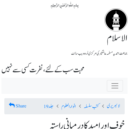
بِسۡمِ اللّٰہِ الرَّحۡمٰنِ الرَّحِیۡمِ
الاسلام
جماعت احمدیہ مسلمہ عالمگیر کی مرکزی اُردو ویب سائٹ
محبت سب کے لئے ، نفرت کسی سے نہیں
لائبریری
Share
کتب سلسلہ
انوارالعلوم
جلد 19
خوف اور امید کا درمیانی راستہ