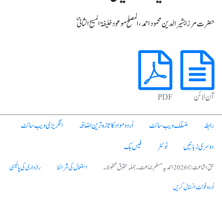
حضرت مرزا بشیرالدین محمود احمد، المصلح موعود خلیفۃ المسیح الثانیؓ
آن لائن
PDF
رابطہ
منسلک ویب سائٹ
اُردو مواد کا تازہ ترین اضافہ
انگریزی ویب سائٹ
دوسری زبانیں
ٹوئٹر
فیس بک
حق اشاعت © 2026 احمدیہ مسلم جماعت۔ جملہ حقوق محفوظ۔
استعمال کی شرائط
رازداری کی پالیسی
اُردو فونٹ انسٹال کریں