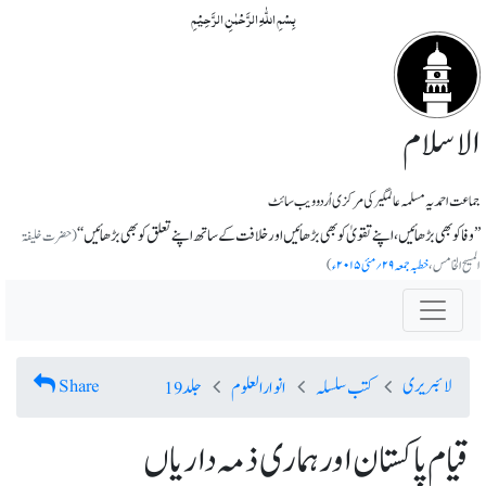
بِسۡمِ اللّٰہِ الرَّحۡمٰنِ الرَّحِیۡمِ
الاسلام
جماعت احمدیہ مسلمہ عالمگیر کی مرکزی اُردو ویب سائٹ
’’وفا کو بھی بڑھائیں، اپنے تقویٰ کو بھی بڑھائیں اور خلافت کے ساتھ اپنے تعلق کو بھی بڑھائیں‘‘
(حضرت خلیف
المسیح الخامس،
خطبہ جمعہ ۲۹؍مئی ۲۰۱۵ء
)
لائبریری
Share
کتب سلسلہ
انوارالعلوم
جلد 19
قیام پاکستان اور ہماری ذمہ داریاں