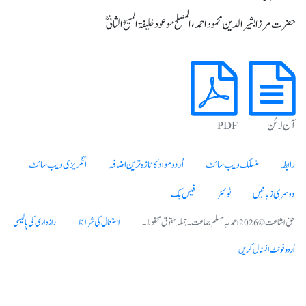
حضرت مرزا بشیرالدین محمود احمد، المصلح موعود خلیفۃ المسیح الثانیؓ
آن لائن
PDF
رابطہ
منسلک ویب سائٹ
اُردو مواد کا تازہ ترین اضافہ
انگریزی ویب سائٹ
دوسری زبانیں
ٹوئٹر
فیس بک
حق اشاعت © 2026 احمدیہ مسلم جماعت۔ جملہ حقوق محفوظ۔
استعمال کی شرائط
رازداری کی پالیسی
اُردو فونٹ انسٹال کریں