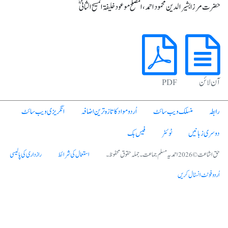
حضرت مرزا بشیرالدین محمود احمد، المصلح موعود خلیفۃ المسیح الثانیؓ
آن لائن
PDF
رابطہ
منسلک ویب سائٹ
اُردو مواد کا تازہ ترین اضافہ
انگریزی ویب سائٹ
دوسری زبانیں
ٹوئٹر
فیس بک
حق اشاعت © 2026 احمدیہ مسلم جماعت۔ جملہ حقوق محفوظ۔
استعمال کی شرائط
رازداری کی پالیسی
اُردو فونٹ انسٹال کریں