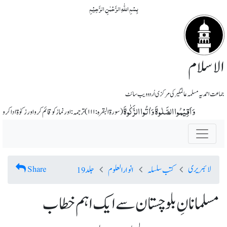
بِسۡمِ اللّٰہِ الرَّحۡمٰنِ الرَّحِیۡمِ
الاسلام
جماعت احمدیہ مسلمہ عالمگیر کی مرکزی اُردو ویب سائٹ
وَ اَقِیۡمُوا الصَّلٰوۃَ وَ اٰتُوا الزَّکٰوۃَ
(سورة البقرہ: ۱۱۱) ترجمہ: اور نماز کو قائم کرو اور زکوٰة ادا کرو
لائبریری
Share
کتب سلسلہ
انوارالعلوم
جلد 19
مسلمانانِ بلوچستان سے ایک اہم خطاب