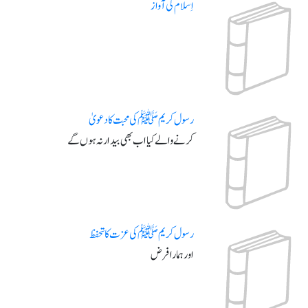
اِسلام کی آواز
رسول کریم ﷺ کی محبت کا دعویٰ
کرنے والے کیا اب بھی بیدار نہ ہوں گے
رسول کریم ﷺ کی عزت کا تحفظ
اور ہمارا فرض