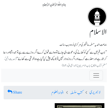
بِسۡمِ اللّٰہِ الرَّحۡمٰنِ الرَّحِیۡمِ
الاسلام
جماعت احمدیہ مسلمہ عالمگیر کی مرکزی اُردو ویب سائٹ
’’جب تم میں سے کسی کو کھانے کی دعوت دی جائے تو وہ اسے قبول کرے اگر روزے سے ہے توحمدو ثنا اور دعا
کرتا رہے اور معذرت کرے اور اگر روزہ دار نہیں تو جو کچھ پیش کیا گیا ہے وہ خوشی سے کھائے‘‘
(حدیث النبی ؐ،
مسلم، کتاب النکاح، باب الامر باجابة الداعی الیٰ دعوة)
لائبریری
Share
کتب سلسلہ
انوارالعلوم