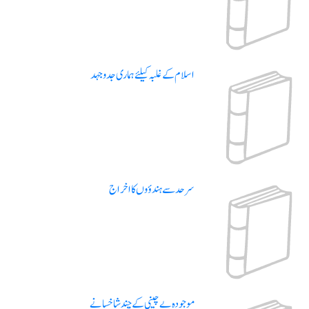
اسلام کے غلبہ کیلئے ہماری جدوجہد
سرحد سے ہندؤوں کا اخراج
موجودہ بے چینی کے چند شاخسانے