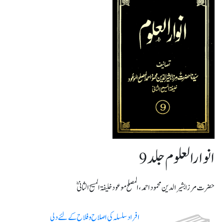
انوارالعلوم جلد 9
حضرت مرزا بشیرالدین محمود احمد، المصلح موعود خلیفۃ المسیح الثانیؓ
افراد سلسلہ کی اصلاح و فلاح کے لئے دلی