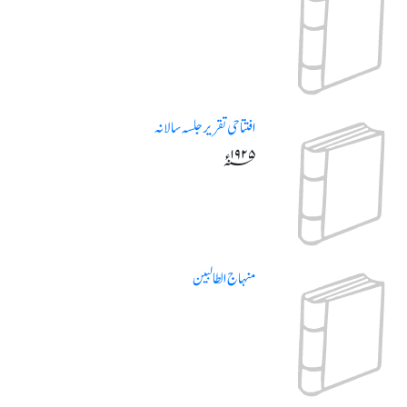
افتتاحی تقریر جلسہ سالانہ
۱۹۲۵ء؁
منہاج الطالبین