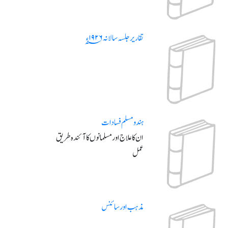
تقاریر جلسہ سالانہ ۱۹۲۶ء؁
ہندو مسلم فسادات
ان کا علاج اور مسلمانوں کا آئندہ طریق
عمل
مذہب اور سائنس