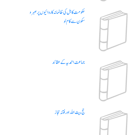
حکومت کابل کی ظالمانہ کاروائیوں پر صبرو
سکون سے کام لو
جماعت احمدیہ کے عقائد
حج بیت اللہ اور فتنہ حجاز