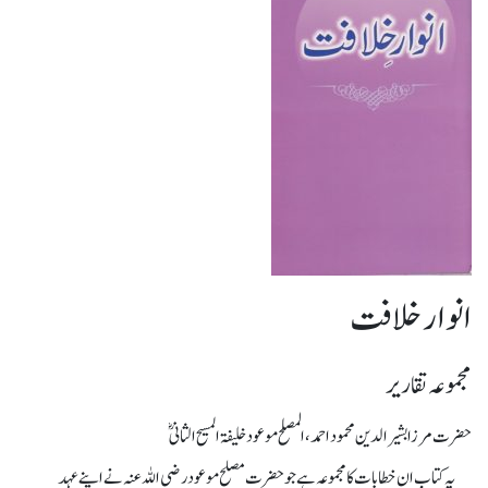
انوار خلافت
مجموعہ تقاریر
حضرت مرزا بشیرالدین محمود احمد، المصلح موعود خلیفۃ المسیح الثانیؓ
یہ کتاب ان خطابات کا مجموعہ ہے جو حضرت مصلح موعود رضی اللہ عنہ نے اپنے عہد