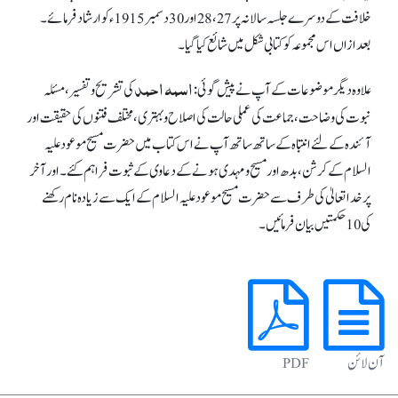
خلافت کے دوسرے جلسہ سالانہ پر 27، 28 اور 30 دسمبر 1915ء کو ارشاد فرمائے۔
بعدازاں اس مجموعہ کو کتابی شکل میں شائع کیا گیا۔
اسمہ احمد
علاوہ دیگر موضوعات کے آپ نے پیش گوئی :
کی تشریح و تفسیر، مسئلہ
نبوت کی وضاحت، جماعت کی عملی حالت کی اصلاح و بہتری، مختلف فتنوں کی حقیقت اور
آئندہ کے لئے انتباہ کے ساتھ ساتھ آپ نے اس کتاب میں حضرت مسیح موعود علیہ
السلام کے کرشن ، بدھ اور مسیح و مہدی ہونے کے دعاوی کے ثبوت فراہم کئے۔ اور آخر
پر خدا تعالیٰ کی طرف سے حضرت مسیح موعود علیہ السلام کے ایک سے زیادہ نام رکھنے
کی 10 حکمتیں بیان فرمائیں۔
آن لائن
PDF