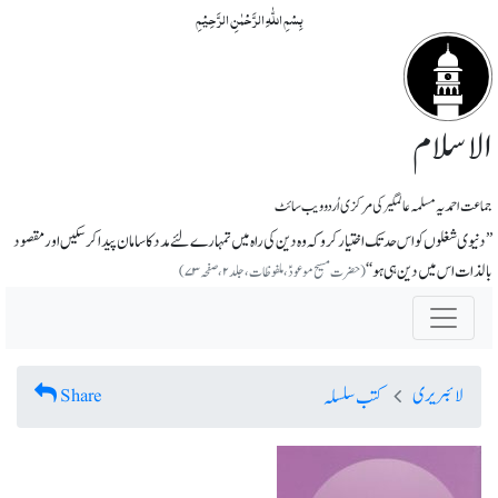
بِسۡمِ اللّٰہِ الرَّحۡمٰنِ الرَّحِیۡمِ
الاسلام
جماعت احمدیہ مسلمہ عالمگیر کی مرکزی اُردو ویب سائٹ
’’دنیوی شغلوں کو اس حد تک اختیار کرو کہ وہ دین کی راہ میں تمہارے لئے مدد کا سامان پیدا کرسکیں اور مقصود
بالذات اس میں دین ہی ہو‘‘
(حضرت مسیح موعودؑ، ملفوظات، جلد ۲، صفحہ ۷۳)
لائبریری
Share
کتب سلسلہ