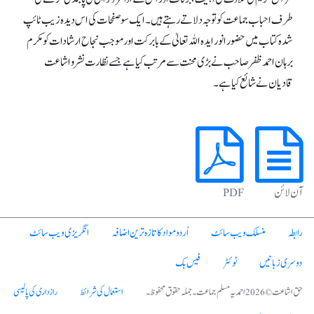
طرف احباب جماعت کو توجہ دلاتے رہتے ہیں۔ ایک سو صفحات کی اس دیدہ زیب ٹائپ
شدہ کتاب میں حضور انور ایدہ اللہ تعالیٰ کے بابرکت اور موجب نجاح ارشادات کو مکرم
برہان احمد ظفر صاحب نے بڑی محنت سے مرتب کیا ہے جسے نظارت نشر و اشاعت
قادیان نے شائع کیا ہے۔
آن لائن
PDF
رابطہ
منسلک ویب سائٹ
اُردو مواد کا تازہ ترین اضافہ
انگریزی ویب سائٹ
دوسری زبانیں
ٹوئٹر
فیس بک
حق اشاعت © 2026 احمدیہ مسلم جماعت۔ جملہ حقوق محفوظ۔
استعمال کی شرائط
رازداری کی پالیسی