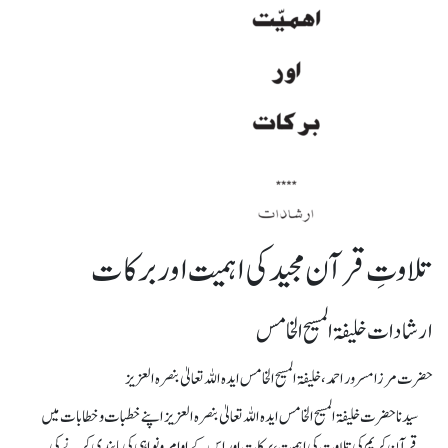
تلاوتِ قرآن مجید کی اہمیت اور برکات
ارشادات خلیفۃ المسیح الخامس
حضرت مرزا مسرور احمد، خلیفۃ المسیح الخامس ایدہ اللہ تعالیٰ بنصرہ العزیز
سیدنا حضرت خلیفۃ المسیح الخامس ایدہ اللہ تعالیٰ بنصرہ العزیزاپنے خطبات و خطابات میں
قرآن کریم کی تلاوت کی اہمیت، برکات اور اس کے اوامر و نواہی کی پابندی کرنے کی