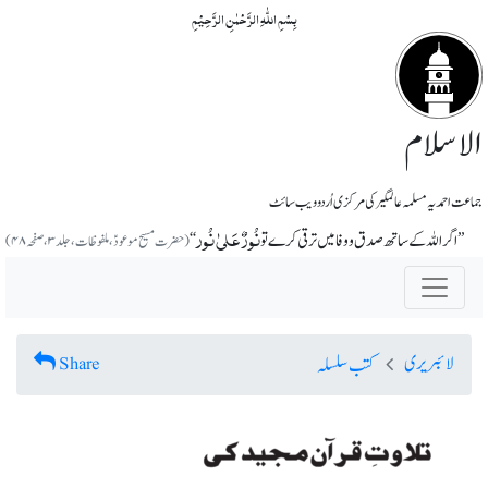
بِسۡمِ اللّٰہِ الرَّحۡمٰنِ الرَّحِیۡمِ
الاسلام
جماعت احمدیہ مسلمہ عالمگیر کی مرکزی اُردو ویب سائٹ
نُورٌ عَلیٰ نُور
’’اگر اللہ کے ساتھ صدق و وفا میں ترقی کرے تو
‘‘
(حضرت مسیح موعودؑ، ملفوظات، جلد ۳، صفحہ ۴۸)
لائبریری
Share
کتب سلسلہ