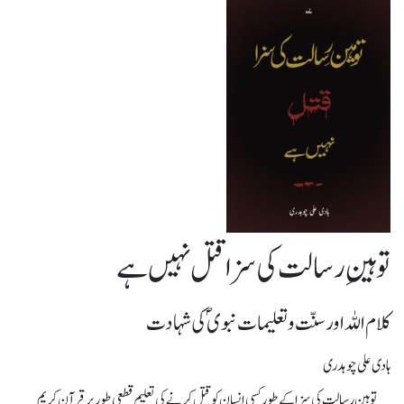
توہینِ رسالت کی سزا قتل نہیں ہے
کلام اللہ اور سنّت و تعلیمات نبوی ؐ کی شہادت
ہادی علی چوہدری
توہین رسالت کی سزا کے طورکسی انسان کو قتل کرنے کی تعلیم قطعی طور پر قرآن کریم