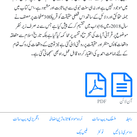
میں موجود نہیں ہے اور نہ ہی سنت نبوی سے ایسا ثابت اور مشہود ہے، اس کتاب میں
جملہ حقائق اور دلائل کے ساتھ اس قطعی حقیقت کو قریباً 300 صفحات پر مصنف نے
سال 2018ء میں 6 ابواب میں تقسیم کرکے پیش کیا ہے جس سے نہ صرف زیر نظر
موضوع پر قرآنی آیات کی تشریح و تفسیر پر محاکمہ کیا گیا ہے بلکہ تاریخ اسلام سے متعلقہ
واقعات کا پس منظر اور حقیقت پر روشنی ڈالی گئی ہے نیز توہین کے واقعات کی روک تھام
کے لئے جماعت احمدیہ کی اختیار کردہ قابل عمل راہ بھی سمجھائی گئی ہے۔
آن لائن
PDF
رابطہ
منسلک ویب سائٹ
اُردو مواد کا تازہ ترین اضافہ
انگریزی ویب سائٹ
دوسری زبانیں
ٹوئٹر
فیس بک