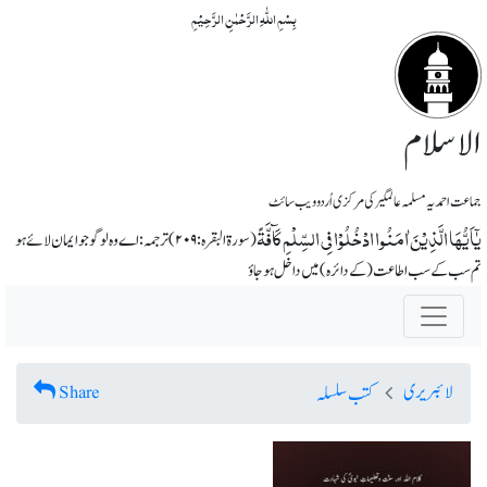
بِسۡمِ اللّٰہِ الرَّحۡمٰنِ الرَّحِیۡمِ
الاسلام
جماعت احمدیہ مسلمہ عالمگیر کی مرکزی اُردو ویب سائٹ
یٰۤاَیُّہَا الَّذِیۡنَ اٰمَنُوا ادۡخُلُوۡا فِی السِّلۡمِ کَآفَّۃً
(سورة البقرہ: ۲۰۹) ترجمہ :اے وہ لوگو جو ایمان لائے ہو
تم سب کے سب اطاعت (کے دائرہ) میں داخل ہو جاؤ
لائبریری
Share
کتب سلسلہ