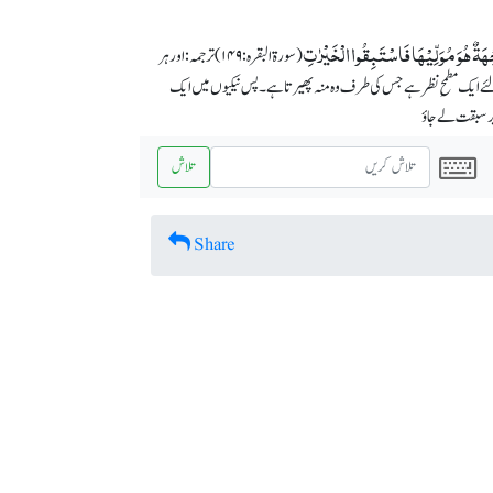
ّجۡہَۃٌ ہُوَ مُوَلِّیۡہَا فَاسۡتَبِقُوا الۡخَیۡرٰتِ
(سورة البقرہ: ۱۴۹) ترجمہ:اور ہر
 ایک مطمحِ نظر ہے جس کی طرف وہ منہ پھیرتا ہے۔ پس نیکیوں میں ایک
 سبقت لے جاؤ
تلاش
Share