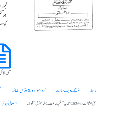
ہوگئی
کومصب
آن لائ
رابطہ
منسلک ویب سائٹ
اُردو مواد کا تازہ ترین اضافہ
ا
حق اشاعت © 2026 احمدیہ مسلم جماعت۔ جملہ حقوق محفوظ۔
استعمال کی شرا