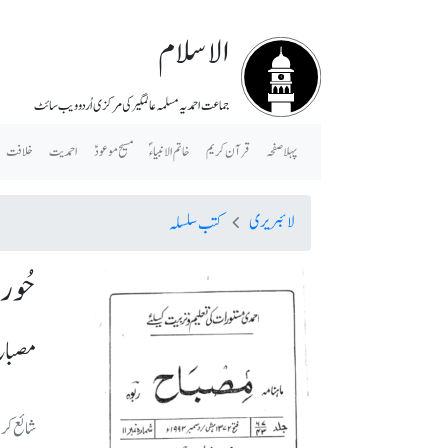
الاسلام
جماعت احمدیہ مسلمہ عالمگیر کی مرکزی اُردو ویب سائٹ
پہلا صفحہ
قرآن کریم
خاتم الانبیاء ؐ
مسیح موعودؑ
احمدیت
خلافت
لائبریری
کتب سلسلہ
حُور
مصباح 
شائع کرده