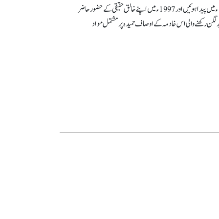
لجنہ اماء اللہ کراچی کی ایک سرگرم رکن جو مکرم مرزا عبدالرحیم بیگ صاحب نائب امیر کی بیٹی تھیں، 1946ء میں پیدا ہوئیں اور 1997ء میں اپنے خالق حقیقی کے حضور حاضر
دلگن رکھنے والی اس خادمہ کے اوصاف حمیدہ پر مشتمل مواد