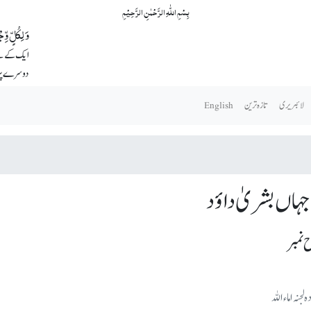
بِسۡمِ اللّٰہِ الرَّحۡمٰنِ الرَّحِیۡمِ
وَ لِکُلٍّ وِ
ایک کے لئے
دوسرے پر
لائبریری
تازہ ترین
English
 جہاں بشریٰ داؤد
نمبر
 لجنہ اماءاللہ