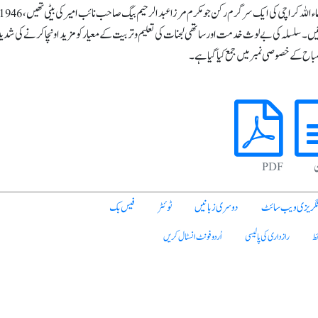
ں۔ سلسلہ کی بے لوث خدمت اور ساتھی لجنات کی تعلیم و تربیت کے معیار کو مزید اونچا کرنے کی شدی
اح کے خصوصی نمبر میں جمع کیا گیا ہے۔
ن
PDF
نگریزی ویب سائٹ
دوسری زبانیں
ٹوئٹر
فیس بک
ئط
رازداری کی پالیسی
اُردو فونٹ انسٹال کریں