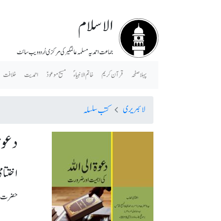
الاسلام
جماعت احمدیہ مسلمہ عالمگیر کی مرکزی اُردو ویب سائٹ
پہلا صفحہ
قرآن کریم
خاتم الانبیاء ؐ
مسیح موعودؑ
احمدیت
خلافت
لائبریری
کتب سلسلہ
دعوۃ
اختتامی
حضرت مرزا