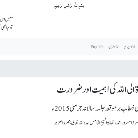
بِسۡمِ اللّٰہِ الرَّحۡمٰنِ الرَّحِیۡمِ
’’مَیں اس و
آدم ابھی 
لائبریری
تازہ ترین
English
 الی اللہ کی اہمیت اور ضرورت
 خطاب برموقعہ جلسہ سالانہ جرمنی 2015ء
 مسرور احمد، خلیفۃ المسیح الخامس ایدہ اللہ تعالیٰ بنصرہ العزیز