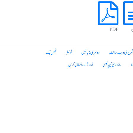
ن
PDF
نگریزی ویب سائٹ
دوسری زبانیں
ٹوئٹر
فیس بک
ئط
رازداری کی پالیسی
اُردو فونٹ انسٹال کریں