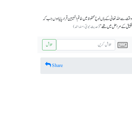
قت سے اللہ تعالیٰ کے ہاں لوحِ محفوظ میں خاتم النبیین قرار پایا ہوں جب کہ
تخلیق کے مراحل میں تھے‘‘
(حدیث نبویؐ، مسند احمد)
تلاش
Share