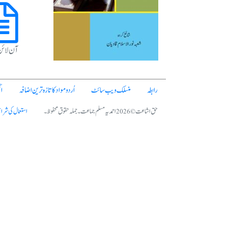
آن لائ
رابطہ
منسلک ویب سائٹ
اُردو مواد کا تازہ ترین اضافہ
ا
حق اشاعت © 2026 احمدیہ مسلم جماعت۔ جملہ حقوق محفوظ۔
استعمال کی شرا