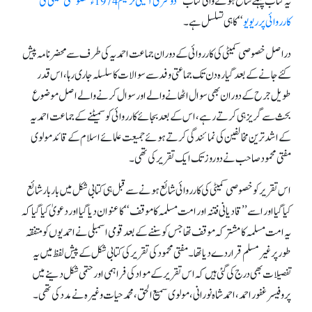
یہ کتاب پہلے شائع ہونے والی کتاب ’’
دوسری آئینی ترمیم 1974ء خصوصی کمیٹی کی
کارروائی پر ریوی
و‘‘ کا ہی تسلسل ہے۔
دراصل خصوصی کمیٹی کی کارروائی کےدوران جماعت احمدیہ کی طرف سے محضر نامہ پیش
کئےجانے کے بعد گیارہ دن تک جماعتی وفد سے سوالات کا سلسلہ جاری رہا، اس قدر
طویل جرح کے دوران بھی سوال اٹھانے والے اور سوال کرنے والے اصل موضوع
بحث سے گریز ہی کرتے رہے، اس کے بعد بجائے کارروائی کو سمیٹنے کے جماعت احمدیہ
کے اشد ترین مخالفین کی نمائندگی کرتے ہوئے جمیعت علمائے اسلام کے قائد مولوی
مفتی محمود صاحب نے دو روز تک ایک تقریر کی تھی۔
اس تقریر کو خصوصی کمیٹی کی کارروائی شائع ہونے سے قبل ہی کتابی شکل میں بار بار شائع
کیا گیا اور اسے ’’قادیانی فتنہ اور امت مسلمہ کا موقف‘‘ کا عنوان دیا گیا اور دعویٰ کیا گیا کہ
یہ امت مسلمہ کا مشترکہ موقف تھاجس کو سننے کے بعد قومی اسمبلی نے احمدیوں کو متفقہ
طور پر غیرمسلم قراردے دیا تھا۔ مفتی محمود کی تقریر کی کتابی شکل کے پیش لفظ میں یہ
تفصیلات بھی درج کی گئی ہیں کہ اس تقریر کے مواد کی فراہمی اور حتمی شکل دینے میں
پروفیسر غفور احمد، احمد شاہ نورانی، مولوی سمیع الحق، محمد حیات وغیرہ نے مدد کی تھی۔