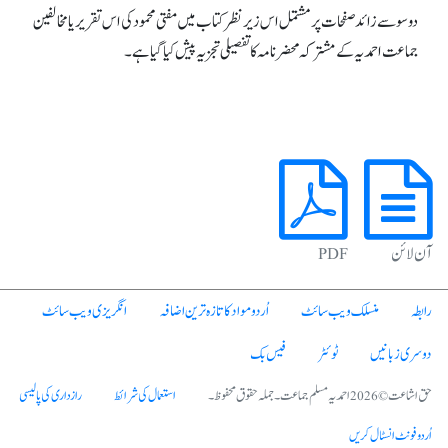
دو سو سے زائد صفحات پر مشتمل اس زیر نظر کتاب میں مفتی محمود کی اس تقریر یا مخالفین
جماعت احمدیہ کے مشترکہ محضر نامہ کا تفصیلی تجزیہ پیش کیا گیا ہے۔
آن لائن
PDF
رابطہ
منسلک ویب سائٹ
اُردو مواد کا تازہ ترین اضافہ
انگریزی ویب سائٹ
دوسری زبانیں
ٹوئٹر
فیس بک
حق اشاعت © 2026 احمدیہ مسلم جماعت۔ جملہ حقوق محفوظ۔
استعمال کی شرائط
رازداری کی پالیسی
اُردو فونٹ انسٹال کریں