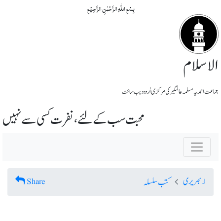
بِسۡمِ اللّٰہِ الرَّحۡمٰنِ الرَّحِیۡمِ
الاسلام
جماعت احمدیہ مسلمہ عالمگیر کی مرکزی اُردو ویب سائٹ
محبت سب کے لئے ، نفرت کسی سے نہیں
لائبریری
Share
کتب سلسلہ