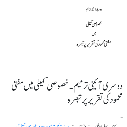
دوسری آئینی ترمیم ۔ خصوصی کمیٹی میں مفتی
محمود کی تقریر پر تبصرہ
۔