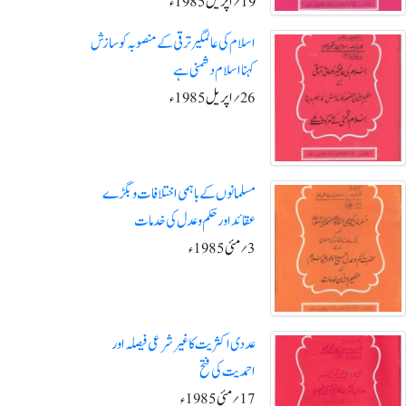
19؍اپریل1985ء
اسلام کی عالمگیر ترقی کے منصوبہ کو سازش
کہنا اسلام دشمنی ہے
26؍اپریل1985ء
مسلمانوں کے باہمی اختلافات و بگڑ ے
عقائد اور حکم و عدل کی خدمات
3؍مئی1985ء
عددی اکثریت کاغیر شرعی فیصلہ اور
احمدیت کی فتح
17؍مئی1985ء