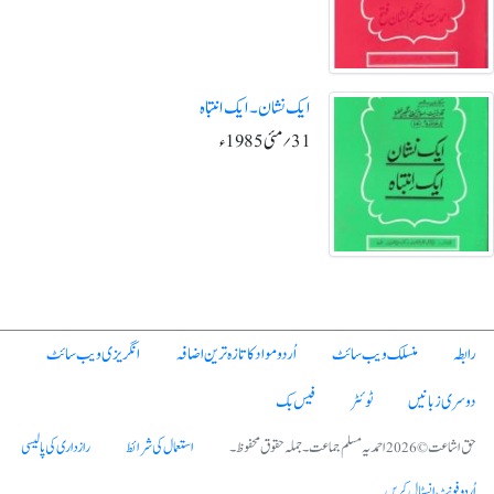
ایک نشان ۔ ایک انتباہ
31؍مئی1985ء
رابطہ
منسلک ویب سائٹ
اُردو مواد کا تازہ ترین اضافہ
انگریزی ویب سائٹ
دوسری زبانیں
ٹوئٹر
فیس بک
حق اشاعت © 2026 احمدیہ مسلم جماعت۔ جملہ حقوق محفوظ۔
استعمال کی شرائط
رازداری کی پالیسی
اُردو فونٹ انسٹال کریں