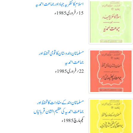
اسلام کا نظریہ جہاداور جماعت احمدیہ
15؍فروری1985ء
مسلمانان ہندوستان کا قومی تحفظ اور
جماعت احمدیہ
22؍فروری1985ء
مسلمانان ہندکے مفادات کا تحفظ اور
جماعت احمدیہ کی عظیم الشان قربانیاں
یکم مارچ1985ء