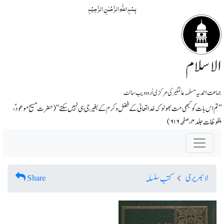
بِسۡمِ اللّٰہِ الرَّحۡمٰنِ الرَّحِیۡمِ
الاسلام
جماعت احمدیہ مسلمہ عالمگیر کی مرکزی اُردو ویب سائٹ
’’تم اس بات کو کبھی مت بھولو کہ خداتعالیٰ کے فضل و کرم کے بغیر جی ہی نہیں سکتے‘‘ (حضرت مسیح موعود ؑ،
ملفوظات جلد ۴، صفحہ ۶۱۶)
لائبریری
Share
کتب سلسلہ