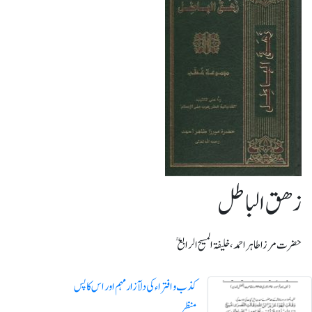
زھق الباطل
حضرت مرزا طاہر احمد، خلیفۃ المسیح الرابعؒ
کذب و افتراء کی دلآزار مہم اور اس کا پس
منظر