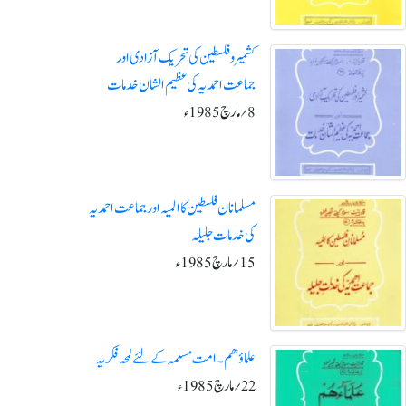
کشمیر و فلسطین کی تحریک آزادی اور
جماعت احمدیہ کی عظیم الشان خدمات
8؍مارچ1985ء
مسلمانان فلسطین کا المیہ اور جماعت احمدیہ
کی خدمات جلیلہ
15؍مارچ1985ء
علماؤھم ۔ امت مسلمہ کے لئے لمحہ فکریہ
22؍مارچ1985ء