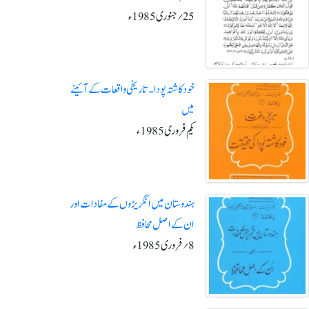
25؍جنوری1985ء
خود کاشتہ پودا۔ تاریخی واقعات کے آئینے
میں
یکم فروری1985ء
ہندوستان میں انگریزوں کے مفادات اور
ان کے اصل محافظ
8؍فروری1985ء