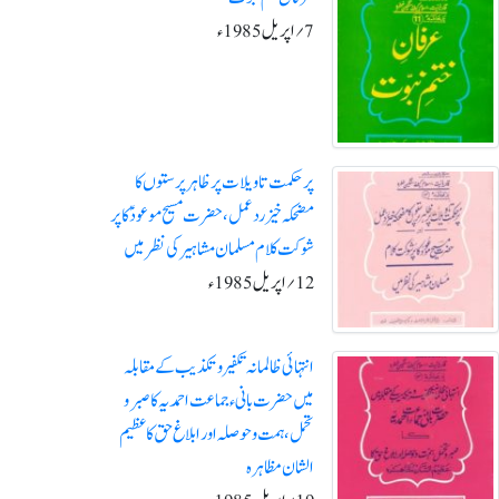
7؍ اپریل 1985ء
پر حکمت تاویلات پرظاہر پرستوں کا
مضحکہ خیز رد عمل ، حضرت مسیح موعودؑ کاپر
شوکت کلام مسلمان مشاہیر کی نظر میں
12؍اپریل1985ء
انتہائی ظالمانہ تکفیرو تکذیب کے مقابلہ
میں حضرت بانی ء جماعت احمدیہ کا صبر و
تحمل ،ہمت و حوصلہ اور ابلاغ حق کا عظیم
الشان مظاہرہ