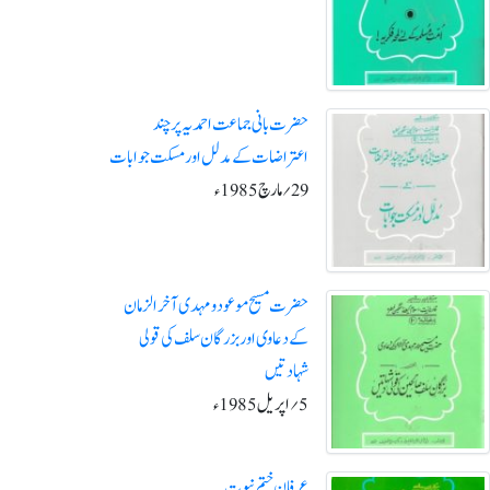
حضرت بانی جماعت احمدیہ پر چند
اعتراضات کے مدلل اورمسکت جوابات
29؍ مارچ1985ء
حضرت مسیح موعود و مہدی آخرالزمان
کے دعاوی اور بزرگان سلف کی قولی
شہادتیں
5؍اپریل1985ء
عرفان ختم نبوت