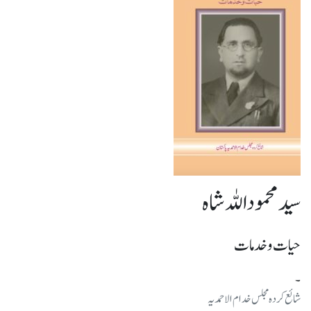
سید محموداللہ شاہ
حیات وخدمات
۔
شائع کرده مجلس خدام الاحمدیہ