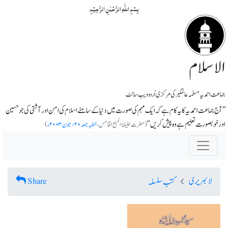
بِسۡمِ اللّٰہِ الرَّحۡمٰنِ الرَّحِیۡمِ
الاسلام
جماعت احمدیہ مسلمہ عالمگیر کی مرکزی اُردو ویب سائٹ
’’آج جماعت احمدیہ کا یہ کام ہے کہ ایک مہم کی صورت میں دنیا کے سامنے اسلام کی امن اور آشتی کی جو حسین
اور خوبصورت تعلیم ہے وہ پیش کریں‘‘
(حضرت خلیفۃ المسیح الخامس،
خطبہ جمعہ ۲۰؍جون ۲۰۰۳ء
)
لائبریری
Share
کتب سلسلہ