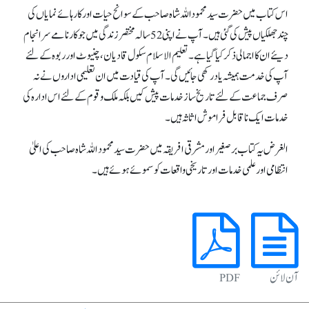
اس کتاب میں حضرت سید محموداللہ شاہ صاحب کے سوانح حیات اور کارہائے نمایاں کی
چند جھلکیاں پیش کی گئی ہیں۔ آپ نے اپنی 52 سالہ مختصر زندگی میں جو کارنامے سرانجام
دیئے ان کا اجمالی ذکر کیا گیا ہے۔ تعلیم الاسلام سکول قادیان، چنیوٹ اور ربوہ کے لئے
آپ کی خدمت ہمیشہ یاد رکھی جائیں گی۔ آپ کی قیادت میں ان تعلیمی اداروں نے نہ
صرف جماعت کے لئے تاریخ ساز خدمات پیش کیں بلکہ ملک و قوم کے لئے اس ادارہ کی
خدمات ایک ناقابل فراموش اثاثہ ہیں۔
الغرض یہ کتاب برصغیر اور مشرقی افریقہ میں حضرت سید محمود اللہ شاہ صاحب کی اعلیٰ
انتظامی اور علمی خدمات اور تاریخی واقعات کو سموئے ہوئے ہیں۔
آن لائن
PDF