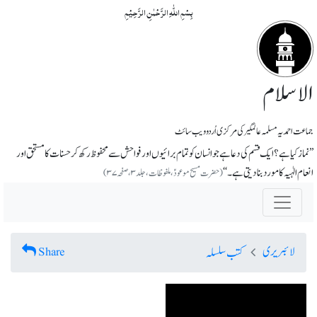
بِسۡمِ اللّٰہِ الرَّحۡمٰنِ الرَّحِیۡمِ
الاسلام
جماعت احمدیہ مسلمہ عالمگیر کی مرکزی اُردو ویب سائٹ
’’نماز کیا ہے؟ ایک قسم کی دعا ہے جو انسان کو تمام برائیوں اور فواحش سے محفوظ رکھ کر حسنات کا مستحق اور
انعام الٰہیہ کا مورد بنا دیتی ہے۔‘‘
(حضرت مسیح موعودؑ،ملفوظات ، جلد ۳، صفحہ ۳۷)
لائبریری
Share
کتب سلسلہ