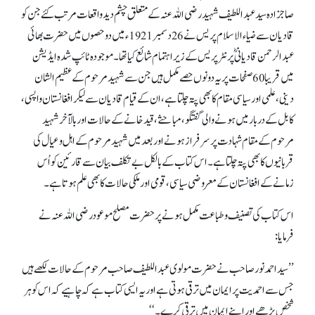
صاجزادہ سید عبداللطیف شہید رضی اللہ عنہ کے متعلق چشم دید واقعات مرتب کئے جن کو
قادیان سے ضیاء الاسلام پریس نے 26دسمبر 1921ء میں دو حصوں میں حضرت بھائی
عبدالرحمن قادیانی ؓپرنٹر پریس کے زیر اہتمام شائع کیا تھا۔ موجودہ ٹائپ شدہ ایڈیشن
میں قریبا 60 صفحات پر یہ دونوں حصے مکمل ہیں جن سے شہید مرحوم کے عظیم الشان
دینی، علمی اور سیاسی مقام کا بھی پتہ چلتا ہے، ان کے قیام قادیان سے لیکر افغانستان واپسی،
کابل کے دربار میں ہونے والی گفتگو، مباحثے، قید خانے کے حالات اور بالآخر شہید
مرحوم کے مقام شہادت پر سرفراز ہونے اور بعد میں شہید مرحوم کے اہل وعیال کی
قربانیوں کا بھی پتہ چلتا ہے۔ اس کتاب کے بالکل بےتکلف بیان سے قارئین کو اُس
زمانے کے افغانستان کے معروضی سیاسی، قومی اور ملکی حالات کا بھی علم ہوتاہے۔
اس کتاب کی تصنیف و طباعت مکمل ہونے پر حضرت مصلح موعودرضی اللہ عنہ نے
فرمایا:
’’سید احمد نور صاحب نے حضرت مولوی عبداللطیف صاحب مرحوم کے حالات لکھے ہیں
جس سے احمدیت پر ایمان میں ترقی ہوتی ہےاور یہ ایسی کتاب ہے کہ چاہیے کہ اس کو ہر
شخص پڑھے اور اپنے ایمان میں ترقی کرے۔‘‘