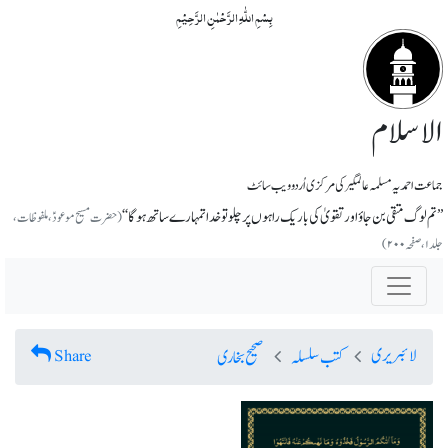
بِسۡمِ اللّٰہِ الرَّحۡمٰنِ الرَّحِیۡمِ
الاسلام
جماعت احمدیہ مسلمہ عالمگیر کی مرکزی اُردو ویب سائٹ
’’تم لوگ متقی بن جاؤ اور تقویٰ کی باریک راہوں پر چلو تو خدا تمہارے ساتھ ہوگا‘‘
(حضرت مسیح موعودؑ، ملفوظات،
جلد ۱، صفحہ ۲۰۰)
لائبریری
Share
کتب سلسلہ
صحیح بخاری