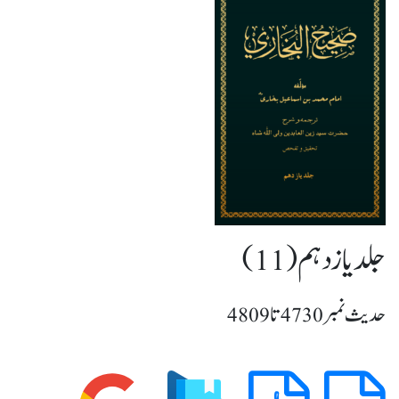
جلد یازدہم (11)
حدیث نمبر 4730 تا 4809