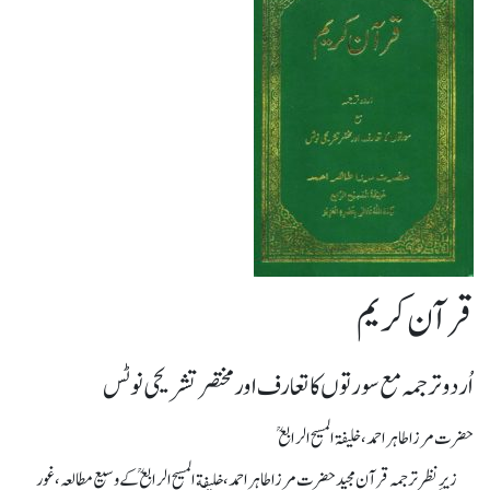
قرآن کریم
اُردو ترجمہ مع سورتوں کا تعارف اور مختصر تشریحی نوٹس
حضرت مرزا طاہر احمد، خلیفۃ المسیح الرابعؒ
زیرِ نظر ترجمہ قرآن مجید حضرت مرزا طاہر احمد، خلیفة المسیح الرابعؒ کے وسیع مطالعہ، غور