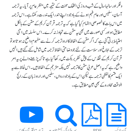
و فکر اور سالہا سال کے شب و روز کی انتھک محنت کے نتیجہ میں منظر عام پر آیا۔ یہ ترجمہ
آسان، سلیس اور عام فہم ہونے کے باوجود اپنے اندر ایک ندرت رکھتا ہے۔ اس ترجمہ
میں اس بات کا خصوصی اہتمام کیا گیا ہے کہ یہ ترجمہ قرآن کریم کے متن کے بالکل
مطابق ہو اور کسی صورت میں بھی یہ متن سے تجاوز نہ کرے۔ اس سلسلہ میں اتنی
احتیاط برتی گئی ہے کہ اگر متن کے الفاظ کا اردو ترجمہ کرنے سے مفہوم واضح نہ ہوتا ہو تو
ترجمہ کے ابلاغ اور سلاست کے لئے جو وضاحتی الفاظ ترجمہ میں شامل کئے گئے ہیں انہیں
قرآن کریم کے تقدس کے پیشِ نظر بریکٹ میں رکھا گیا ہے تاکہ پڑھنے والے پر یہ امر
واضح رہے کہ یہ اصل عربی متن کا ترجمہ نہیں بلکہ مترجم کے الفاظ ہیں۔ اس لحاظ سے یہ
ایک قسم کا لفظی ترجمہ ہے لیکن اس کے باوجود رواں، سلیس اور اردو زبان کے رائج
الوقت محاورہ کے بھی عین مطابق ہے۔
آن لائن
PDF
سرچ انجن بمع تلاوت
ترجمة القرآن کلاس