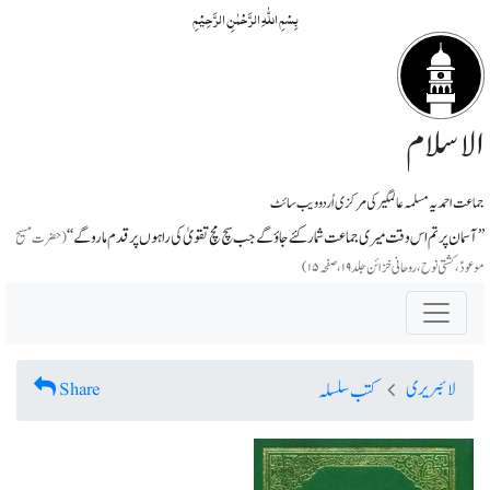
بِسۡمِ اللّٰہِ الرَّحۡمٰنِ الرَّحِیۡمِ
الاسلام
جماعت احمدیہ مسلمہ عالمگیر کی مرکزی اُردو ویب سائٹ
’’آسمان پر تم اس وقت میری جماعت شمار کئے جاؤ گے جب سچ مچ تقویٰ کی راہوں پر قدم مارو گے‘‘
(حضرت مسیح
موعودؑ،کشتی نوح، روحانی خزائن جلد ۱۹، صفحہ ۱۵)
لائبریری
Share
کتب سلسلہ