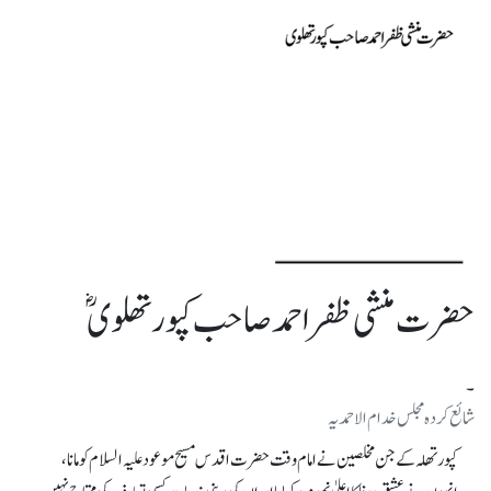
حضرت منشی ظفر احمد صاحب کپورتھلوی ؓ
۔
شائع کرده مجلس خدام الاحمدیہ
کپورتھلہ کے جن مخلصین نے امام وقت حضرت اقدس مسیح موعودعلیہ السلام کو مانا،