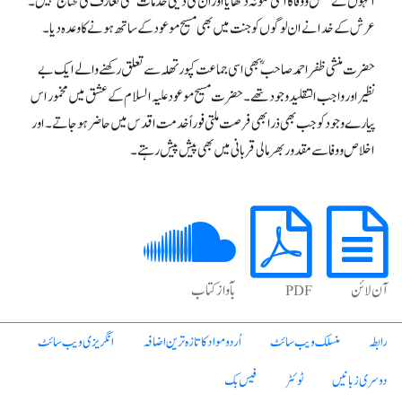
انہوں نے عشق و وفا کا اعلیٰ نمونہ دکھایاا وران کی دینی خدمات کسی تعارف کی محتاج نہیں۔
عرش کے خدانے ان لوگوں کو جنت میں بھی مسیح موعود کے ساتھ ہونے کا وعدہ دیا۔
حضرت منشی ظفر احمد صاحب ؓ بھی اسی جماعت کپورتھلہ سےتعلق رکھنے والے ایک بے
نظیر اور واجب التقلید وجود تھے۔ حضرت مسیح موعودعلیہ السلام کے عشق میں مخمور اس
پیارے وجود کو جب بھی ذرا بھی فرصت ملتی فوراً خدمت اقدس میں حاضر ہوجاتے۔ اور
اخلاص و وفا سے مقدور بھر مالی قربانی میں بھی پیش پیش رہتے۔
آن لائن
PDF
بآواز کتاب
رابطہ
منسلک ویب سائٹ
اُردو مواد کا تازہ ترین اضافہ
انگریزی ویب سائٹ
دوسری زبانیں
ٹوئٹر
فیس بک