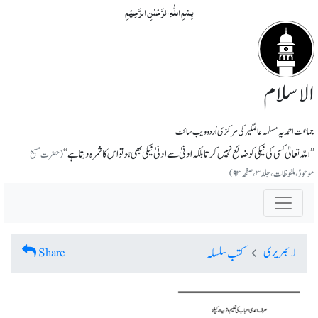
بِسۡمِ اللّٰہِ الرَّحۡمٰنِ الرَّحِیۡمِ
الاسلام
جماعت احمدیہ مسلمہ عالمگیر کی مرکزی اُردو ویب سائٹ
’’اللہ تعالیٰ کسی کی نیکی کو ضائع نہیں کرتا بلکہ ادنیٰ سے ادنیٰ نیکی بھی ہو تو اس کا ثمرہ دیتا ہے‘‘
(حضرت مسیح
موعودؑ،ملفوظات ، جلد ۳، صفحہ ۹۳)
لائبریری
Share
کتب سلسلہ