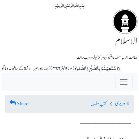
بِسۡمِ اللّٰہِ الرَّحۡمٰنِ الرَّحِیۡمِ
الاسلام
جماعت احمدیہ مسلمہ عالمگیر کی مرکزی اُردو ویب سائٹ
وَاسْتَعِیْنُوْا بِالصَّبْرِ وَ الصَّلٰوۃِ
(سورة البقرة: ۴۶) ترجمہ: اور صبر اور نماز کے ساتھ مدد مانگو
لائبریری
Share
کتب سلسلہ