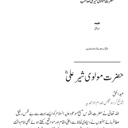
حضرت مولوی شیر علی ؓ
عبدالحق
شائع کرده مجلس خدام الاحمدیہ
اللہ تعالیٰ نے حضرت اقدس مسیح موعود علیہ السلام کو ایسے بہت سے بے نفس رفیق
عطافرمائے جنہوں نے دنیاوی لحاظ سے اعلیٰ مقام اور مواقع رکھتے ہوئے بھی امام وقت