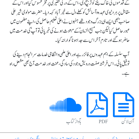
کے قدموں کی خاک بننے کو ترجیح دی، اس کے در کی فقیری پر فخر محسوس کیا اور اس کے
مقابل پر ہر دنیوی عہد ہ وآسائش کو کھلے دل سے خیر آباد کہہ دیا۔حضر ت مولوی شیر علی
صاحب ؓ بھی ایسے ہی بزرگ وجود تھے جنہوں نے اعلیٰ تعلیم حاصل کی، اپنے مضمون میں
عبور حاصل کیا لیکن جب مسیح الزمان ؑ کےمبعوث ہونے کی خبرپائی توآپ ؑ کی خدمت میں
حاضر ہوگئے اور تادم ِ آخر اس سے جداہونا گوارا نہ کیا۔
آپ سلسلہ کے اہم عہدوں پر فائزرہے اور اعلیٰ علمی و انتظامی خدمات سرانجام دینے کی
توفیق پائی ۔ اس فرشتہ صفت درویش وجود کی سادگی، محنت اور خدمت آج بھی مشعل راہ
ہے۔
آن لائن
PDF
بآواز کتاب