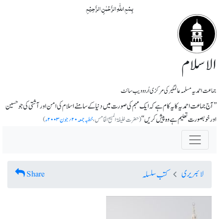
بِسۡمِ اللّٰہِ الرَّحۡمٰنِ الرَّحِیۡمِ
الاسلام
جماعت احمدیہ مسلمہ عالمگیر کی مرکزی اُردو ویب سائٹ
’’آج جماعت احمدیہ کا یہ کام ہے کہ ایک مہم کی صورت میں دنیا کے سامنے اسلام کی امن اور آشتی کی جو حسین
اور خوبصورت تعلیم ہے وہ پیش کریں‘‘
(حضرت خلیفۃ المسیح الخامس،
خطبہ جمعہ ۲۰؍جون ۲۰۰۳ء
)
لائبریری
Share
کتب سلسلہ