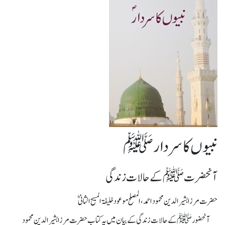
نبیوں کا سردار ﷺ
آنحضرت ﷺ کے حالات زندگی
حضرت مرزا بشیرالدین محمود احمد، المصلح موعود خلیفۃ المسیح الثانیؓ
آنحضورﷺ کے حالات زندگی کے بیان میں یہ کتاب حضرت مرزا بشیر الدین محمود