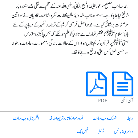
احمد صاحب مصلح موعود خلیفۃ المسیح الثانی رضی اللہ عنہ کے قلم سے نکلی جسے متعدد بار
شائع کیا جاچکا ہے ۔موجودہ ٹائپ شدہ ایڈیشن نظارت نشر واشاعت قادیان نے سوا تین
سو صفحات پر شائع کیا ہے۔جو دراصل قرآن کریم کے ترجمہ و تفسیر کے دیباچہ کے لئے
بانی اسلام ﷺ کا مختصر تعارف ہےتا دنیا کو علم ہوسکے کہ جس پاکیزہ ومقدس
ہستیﷺ پر قرآن کریم نازل ہوا، اس کے حالات زندگی ،معمولات، عادات و اطوار
اور حسن خلق کس اعلیٰ و ارفع درجے کا تھا۔
آن لائن
PDF
رابطہ
منسلک ویب سائٹ
اُردو مواد کا تازہ ترین اضافہ
انگریزی ویب سائٹ
دوسری زبانیں
ٹوئٹر
فیس بک