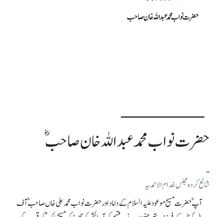
حضرت نواب محمد عبداللہ خان صاحب ؓ
۔
شائع کرده مجلس خدام الاحمدیہ
آپ ؓ حضرت مسیح موعودعلیہ السلام کے داماد اور حضرت نواب محمد علی خاں صاحب ؓ آف