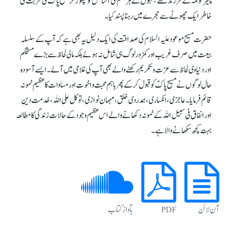
مالیر کوٹلہ کے فرزند تھے جنہوں نے ہر قسم کی آسائش کو چھوڑ کر مسیح پاک ؑ کی قربت کی
خاطر ایک چھوٹے سے حجرے میں رہنا پسند کیا۔
حضرت مسیح موعودعلیہ السلام کی صداقت کی ایک دلیل یہ بھی ہے کہ آپ کے سلسلہ
بیعت میں صرف غریب اور کمزور لوگ ہی شامل نہ ہوئے بلکہ مالی لحاظ سے بڑےمستحکم
اور دنیاوی لحاظ سے عزت و تکریم رکھنے والے بھی آپ کی غلامی میں آئے۔ ایسے آسودہ
حال لوگوں نے مسیح پاکؑ کو قبول کرکے پھر باہم محبت و اخوت اور مساوات کا عظیم نمونہ
قائم فرمایا۔ عاجزی ، انکساری، ہمدردی خلق، مہمان نوازی ، توکل علی اللہ، خدمت دین
اور انفاق فی سبیل اللہ کے نمونہ دکھانے والے اس عظیم وجود کے حالات زندگی کا مطالعہ
بہت کچھ سکھانے والا ہے۔
آن لائن
PDF
بآواز کتاب