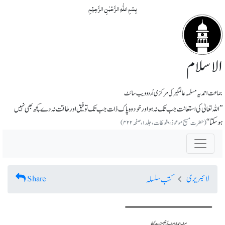
بِسۡمِ اللّٰہِ الرَّحۡمٰنِ الرَّحِیۡمِ
الاسلام
جماعت احمدیہ مسلمہ عالمگیر کی مرکزی اُردو ویب سائٹ
’’اللہ تعالیٰ کی استعانت جب تک نہ ہو اور خود وہ پاک ذات جب تک توفیق اور طاقت نہ دے کچھ بھی نہیں
ہوسکتا‘‘
(حضرت مسیح موعودؑ، ملفوظات، جلد۱، صفحہ ۴۲۲)
لائبریری
Share
کتب سلسلہ