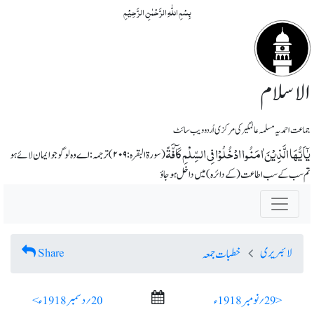
بِسۡمِ اللّٰہِ الرَّحۡمٰنِ الرَّحِیۡمِ
الاسلام
جماعت احمدیہ مسلمہ عالمگیر کی مرکزی اُردو ویب سائٹ
یٰۤاَیُّہَا الَّذِیۡنَ اٰمَنُوا ادۡخُلُوۡا فِی السِّلۡمِ کَآفَّۃً
(سورة البقرہ: ۲۰۹) ترجمہ :اے وہ لوگو جو ایمان لائے ہو
تم سب کے سب اطاعت (کے دائرہ) میں داخل ہو جاؤ
لائبریری
Share
خطبات جمعہ
< 29؍ نومبر 1918ء
20؍ دسمبر 1918ء >