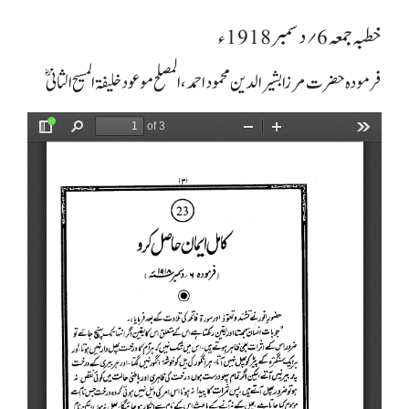
خطبہ جمعہ 6؍ دسمبر 1918ء
فرمودہ حضرت مرزا بشیرالدین محمود احمد، المصلح موعود خلیفۃ المسیح الثانیؓ