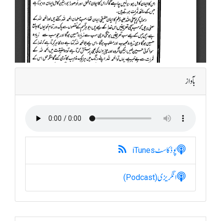
بآواز
پوڈکاسٹ
iTunes
انگریزی
(Podcast)