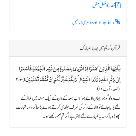
خطبہ کا مکمل متن
English اور دوسری زبانیں
قرآن کریم میں جمعة المبارک
یٰۤاَیُّہَا الَّذِیۡنَ اٰمَنُوۡۤا اِذَا نُوۡدِیَ لِلصَّلٰوۃِ مِنۡ یَّوۡمِ الۡجُمُعَۃِ فَاسۡعَوۡا
اِلٰی ذِکۡرِ اللّٰہِ وَ ذَرُوا الۡبَیۡعَ ؕ ذٰلِکُمۡ خَیۡرٌ لَّکُمۡ اِنۡ کُنۡتُمۡ تَعۡلَمُوۡنَ
(سورة
الجمعہ، آیت ۱۰)
اے وہ لوگو جو ایمان لائے ہو! جب جمعہ کے دن کے ایک حصّہ میں نماز کے
لئے بلایا جائے تو اللہ کے ذکر کی طرف جلدی کرتے ہوئے بڑھا کرو اور تجارت
چھوڑ دیا کرو۔ یہ تمہارے لئے بہتر ہے اگر تم علم رکھتے ہو۔