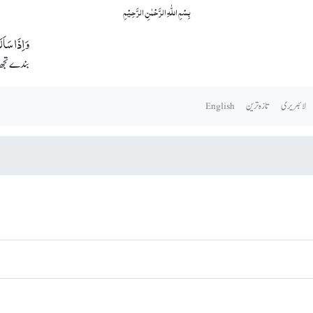
بِسۡمِ اللّٰہِ الرَّحۡمٰنِ الرَّحِیۡمِ
وَ اِذَا سَاَ
بندے تجھ س
لائبریری
تازہ ترین
English