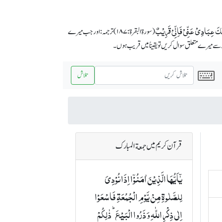
لَکَ عِبَادِیۡ عَنِّیۡ فَاِنِّیۡ قَرِیۡبٌ
(سورة البقرة :۱۸۷) ترجمہ: اور جب میرے
ے میرے متعلق سوال کریں تو یقیناً میں قریب ہوں۔
تلاش
قرآن کریم میں جمعة المبارک
یٰۤاَیُّہَا الَّذِیۡنَ اٰمَنُوۡۤا اِذَا نُوۡدِیَ
لِلصَّلٰوۃِ مِنۡ یَّوۡمِ الۡجُمُعَۃِ فَاسۡعَوۡا
اِلٰی ذِکۡرِ اللّٰہِ وَ ذَرُوا الۡبَیۡعَ ؕ ذٰلِکُمۡ