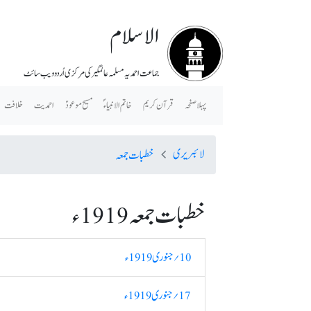
الاسلام
جماعت احمدیہ مسلمہ عالمگیر کی مرکزی اُردو ویب سائٹ
پہلا صفحہ
قرآن کریم
خاتم الانبیاء ؐ
مسیح موعودؑ
احمدیت
خلافت
لائبریری
خطبات جمعہ
خطبات جمعہ 1919ء
10؍ جنوری 1919ء
17؍ جنوری 1919ء