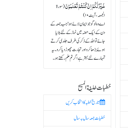
خَیۡرٌ لَّکُمۡ اِنۡ کُنۡتُمۡ تَعۡلَمُوۡنَ
(سورة
الجمعہ، آیت ۱۰)
اے وہ لوگو جو ایمان لائے ہو! جب جمعہ کے
دن کے ایک حصّہ میں نماز کے لئے بلایا
جائے تو اللہ کے ذکر کی طرف جلدی کرتے
ہوئے بڑھا کرو اور تجارت چھوڑ دیا کرو۔ یہ
تمہارے لئے بہتر ہے اگر تم علم رکھتے ہو۔
خطبات خلیفة المسیح
تاریخ خطبہ کا انتخاب کریں
خطبات جمعہ سال بہ سال