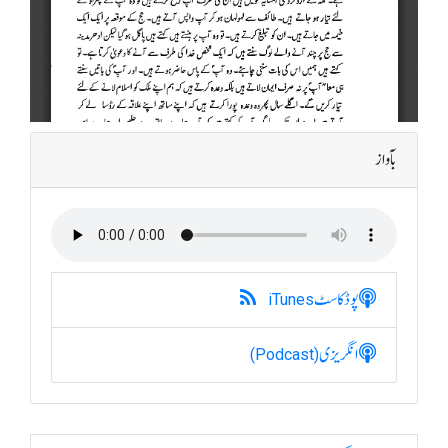
بآواز
پوڈکاسٹ
iTunes
انگریزی
(Podcast)