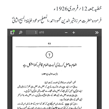
خطبہ جمعہ 12؍ فروری 1926ء
فرمودہ حضرت مرزا بشیرالدین محمود احمد، المصلح موعود خلیفۃ المسیح الثانیؓ