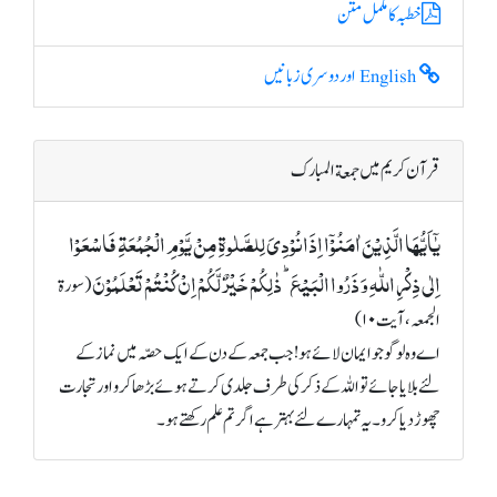
خطبہ کا مکمل متن
English اور دوسری زبانیں
قرآن کریم میں جمعة المبارک
یٰۤاَیُّہَا الَّذِیۡنَ اٰمَنُوۡۤا اِذَا نُوۡدِیَ لِلصَّلٰوۃِ مِنۡ یَّوۡمِ الۡجُمُعَۃِ فَاسۡعَوۡا
اِلٰی ذِکۡرِ اللّٰہِ وَ ذَرُوا الۡبَیۡعَ ؕ ذٰلِکُمۡ خَیۡرٌ لَّکُمۡ اِنۡ کُنۡتُمۡ تَعۡلَمُوۡنَ
(سورة
الجمعہ، آیت ۱۰)
اے وہ لوگو جو ایمان لائے ہو! جب جمعہ کے دن کے ایک حصّہ میں نماز کے
لئے بلایا جائے تو اللہ کے ذکر کی طرف جلدی کرتے ہوئے بڑھا کرو اور تجارت
چھوڑ دیا کرو۔ یہ تمہارے لئے بہتر ہے اگر تم علم رکھتے ہو۔