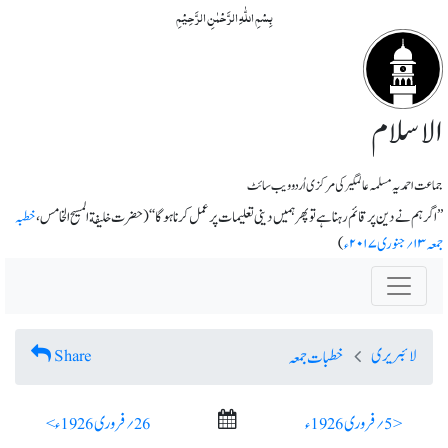
بِسۡمِ اللّٰہِ الرَّحۡمٰنِ الرَّحِیۡمِ
الاسلام
جماعت احمدیہ مسلمہ عالمگیر کی مرکزی اُردو ویب سائٹ
’’اگر ہم نے دین پر قائم رہنا ہے تو پھر ہمیں دینی تعلیمات پر عمل کرنا ہوگا‘‘ ( حضرت خلیفة المسیح الخامس،
خطبہ
جمعہ ۱۳؍جنوری ۲۰۱۷ء
)
لائبریری
Share
خطبات جمعہ
< 5؍ فروری 1926ء
26؍ فروری 1926ء >