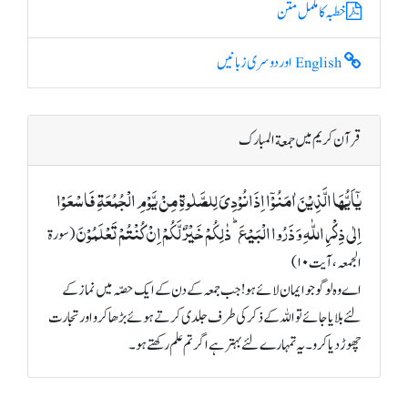
خطبہ کا مکمل متن
English اور دوسری زبانیں
قرآن کریم میں جمعة المبارک
یٰۤاَیُّہَا الَّذِیۡنَ اٰمَنُوۡۤا اِذَا نُوۡدِیَ لِلصَّلٰوۃِ مِنۡ یَّوۡمِ الۡجُمُعَۃِ فَاسۡعَوۡا
اِلٰی ذِکۡرِ اللّٰہِ وَ ذَرُوا الۡبَیۡعَ ؕ ذٰلِکُمۡ خَیۡرٌ لَّکُمۡ اِنۡ کُنۡتُمۡ تَعۡلَمُوۡنَ
(سورة
الجمعہ، آیت ۱۰)
اے وہ لوگو جو ایمان لائے ہو! جب جمعہ کے دن کے ایک حصّہ میں نماز کے
لئے بلایا جائے تو اللہ کے ذکر کی طرف جلدی کرتے ہوئے بڑھا کرو اور تجارت
چھوڑ دیا کرو۔ یہ تمہارے لئے بہتر ہے اگر تم علم رکھتے ہو۔