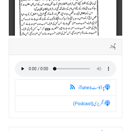
بآواز
پوڈکاسٹ
iTunes
انگریزی
(Podcast)