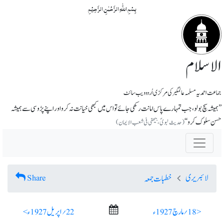
بِسۡمِ اللّٰہِ الرَّحۡمٰنِ الرَّحِیۡمِ
الاسلام
جماعت احمدیہ مسلمہ عالمگیر کی مرکزی اُردو ویب سائٹ
’’ہمیشہ سچ بولو، جب تمہارے پاس امانت رکھی جائے تو اس میں کبھی خیانت نہ کرو اور اپنے پڑوسی سے ہمیشہ
حسن سلوک کرو ‘‘
(حدیث نبویؐ، بیھقی فی شعب الایمان)
لائبریری
Share
خطبات جمعہ
< 18؍ مارچ 1927ء
22؍ اپریل 1927ء >