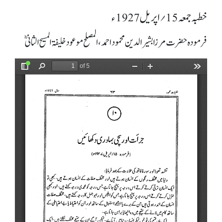
خطبہ جمعہ 15؍ اپریل 1927ء
فرمودہ حضرت مرزا بشیرالدین محمود احمد، المصلح موعود خلیفۃ المسیح الثانیؓ