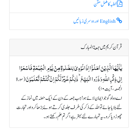
خطبہ کا مکمل متن
English اور دوسری زبانیں
قرآن کریم میں جمعة المبارک
یٰۤاَیُّہَا الَّذِیۡنَ اٰمَنُوۡۤا اِذَا نُوۡدِیَ لِلصَّلٰوۃِ مِنۡ یَّوۡمِ الۡجُمُعَۃِ فَاسۡعَوۡا
اِلٰی ذِکۡرِ اللّٰہِ وَ ذَرُوا الۡبَیۡعَ ؕ ذٰلِکُمۡ خَیۡرٌ لَّکُمۡ اِنۡ کُنۡتُمۡ تَعۡلَمُوۡنَ
(سورة
الجمعہ، آیت ۱۰)
اے وہ لوگو جو ایمان لائے ہو! جب جمعہ کے دن کے ایک حصّہ میں نماز کے
لئے بلایا جائے تو اللہ کے ذکر کی طرف جلدی کرتے ہوئے بڑھا کرو اور تجارت
چھوڑ دیا کرو۔ یہ تمہارے لئے بہتر ہے اگر تم علم رکھتے ہو۔