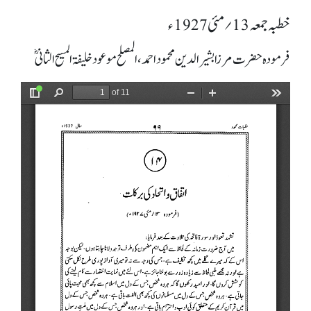
خطبہ جمعہ 13؍ مئی 1927ء
فرمودہ حضرت مرزا بشیرالدین محمود احمد، المصلح موعود خلیفۃ المسیح الثانیؓ