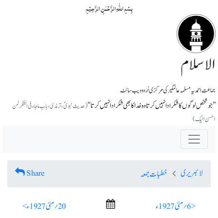
بِسۡمِ اللّٰہِ الرَّحۡمٰنِ الرَّحِیۡمِ
الاسلام
جماعت احمدیہ مسلمہ عالمگیر کی مرکزی اُردو ویب سائٹ
’’جو شخص لوگوں کا شکر ادا نہیں کرتا وہ خدا کا بھی شکر ادا نہیں کرتا‘‘
(حدیث نبویؐ، ترمذی، باب ماجاء فی الشکر لمن
احسن الیک)
لائبریری
Share
خطبات جمعہ
< 6؍ مئی 1927ء
20؍ مئی 1927ء >