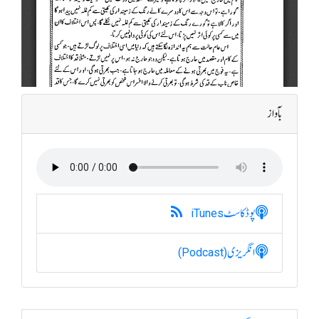
بآواز
پوڈکاسٹ
iTunes
انگریزی
(Podcast)