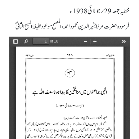
خطبہ جمعہ 29؍ جولائی 1938ء
فرمودہ حضرت مرزا بشیرالدین محمود احمد، المصلح موعود خلیفۃ المسیح الثانیؓ