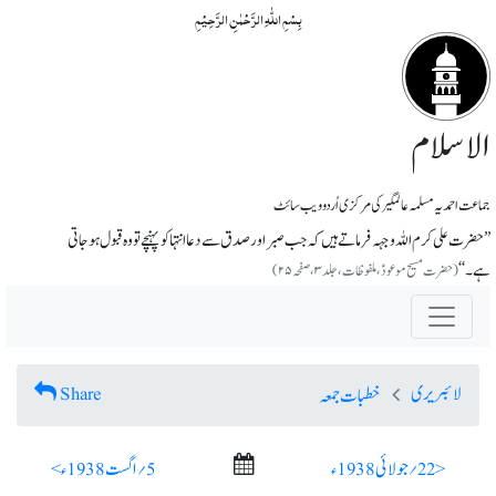
بِسۡمِ اللّٰہِ الرَّحۡمٰنِ الرَّحِیۡمِ
الاسلام
جماعت احمدیہ مسلمہ عالمگیر کی مرکزی اُردو ویب سائٹ
’’حضرت علی کرم اللہ وجہہ فرماتے ہیں کہ جب صبر اور صدق سے دعا انتہا کو پہنچے تو وہ قبول ہوجاتی
ہے۔‘‘
(حضرت مسیح موعودؑ، ملفوظات، جلد ۳، صفحہ ۲۵)
لائبریری
Share
خطبات جمعہ
< 22؍ جولائی 1938ء
5؍ اگست 1938ء >