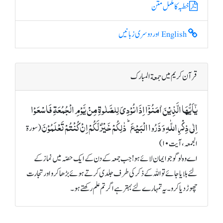
خطبہ کا مکمل متن
English اور دوسری زبانیں
قرآن کریم میں جمعة المبارک
یٰۤاَیُّہَا الَّذِیۡنَ اٰمَنُوۡۤا اِذَا نُوۡدِیَ لِلصَّلٰوۃِ مِنۡ یَّوۡمِ الۡجُمُعَۃِ فَاسۡعَوۡا
اِلٰی ذِکۡرِ اللّٰہِ وَ ذَرُوا الۡبَیۡعَ ؕ ذٰلِکُمۡ خَیۡرٌ لَّکُمۡ اِنۡ کُنۡتُمۡ تَعۡلَمُوۡنَ
(سورة
الجمعہ، آیت ۱۰)
اے وہ لوگو جو ایمان لائے ہو! جب جمعہ کے دن کے ایک حصّہ میں نماز کے
لئے بلایا جائے تو اللہ کے ذکر کی طرف جلدی کرتے ہوئے بڑھا کرو اور تجارت
چھوڑ دیا کرو۔ یہ تمہارے لئے بہتر ہے اگر تم علم رکھتے ہو۔