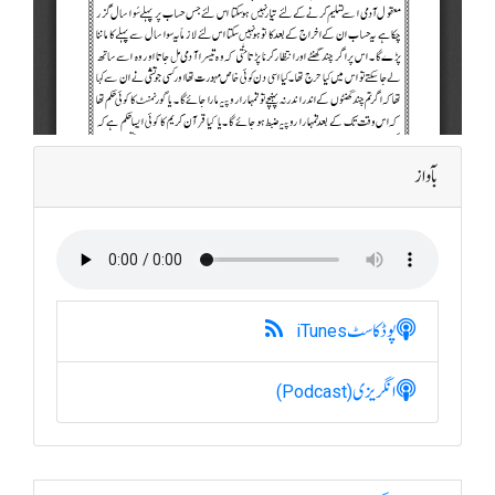
بآواز
پوڈکاسٹ
iTunes
انگریزی
(Podcast)