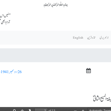
بِسۡمِ اللّٰہِ الرَّحۡمٰنِ الرَّحِیۡمِ
’’مَیں اس و
آدم ابھی 
لائبریری
تازہ ترین
English
26؍ دسمبر 1941ء >
المسیح الثانیؓ