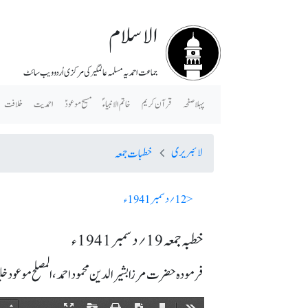
الاسلام
جماعت احمدیہ مسلمہ عالمگیر کی مرکزی اُردو ویب سائٹ
پہلا صفحہ
قرآن کریم
خاتم الانبیاء ؐ
مسیح موعودؑ
احمدیت
خلافت
لائبریری
خطبات جمعہ
< 12؍ دسمبر 1941ء
خطبہ جمعہ 19؍ دسمبر 1941ء
فرمودہ حضرت مرزا بشیرالدین محمود احمد، المصلح موعود خلیفۃ 