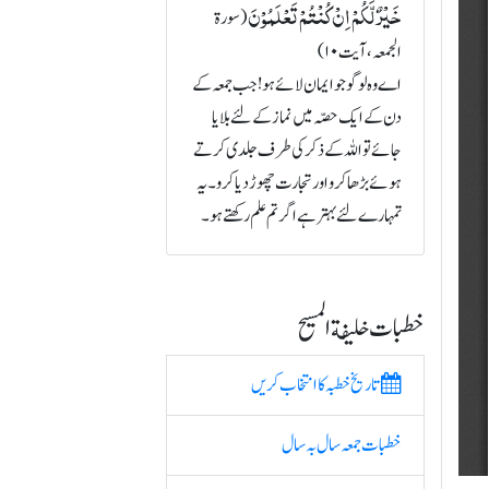
خَیۡرٌ لَّکُمۡ اِنۡ کُنۡتُمۡ تَعۡلَمُوۡنَ
(سورة
الجمعہ، آیت ۱۰)
اے وہ لوگو جو ایمان لائے ہو! جب جمعہ کے
دن کے ایک حصّہ میں نماز کے لئے بلایا
جائے تو اللہ کے ذکر کی طرف جلدی کرتے
ہوئے بڑھا کرو اور تجارت چھوڑ دیا کرو۔ یہ
تمہارے لئے بہتر ہے اگر تم علم رکھتے ہو۔
خطبات خلیفة المسیح
تاریخ خطبہ کا انتخاب کریں
خطبات جمعہ سال بہ سال