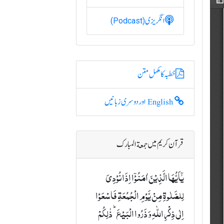
انگریزی
(Podcast)
خطبہ کا مکمل متن
English اور دوسری زبانیں
قرآن کریم میں جمعة المبارک
یٰۤاَیُّہَا الَّذِیۡنَ اٰمَنُوۡۤا اِذَا نُوۡدِیَ
لِلصَّلٰوۃِ مِنۡ یَّوۡمِ الۡجُمُعَۃِ فَاسۡعَوۡا
اِلٰی ذِکۡرِ اللّٰہِ وَ ذَرُوا الۡبَیۡعَ ؕ ذٰلِکُمۡ