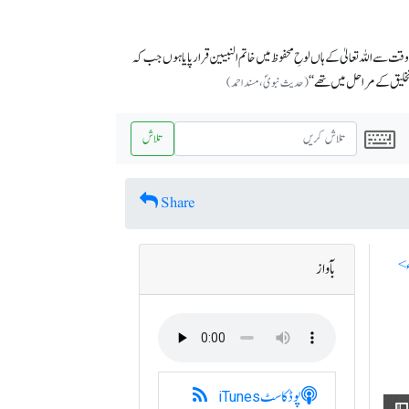
قت سے اللہ تعالیٰ کے ہاں لوحِ محفوظ میں خاتم النبیین قرار پایا ہوں جب کہ
تخلیق کے مراحل میں تھے‘‘
(حدیث نبویؐ، مسند احمد)
تلاش
Share
بآواز
پوڈکاسٹ
iTunes