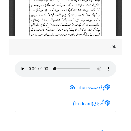
بآواز
پوڈکاسٹ
iTunes
انگریزی
(Podcast)