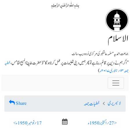
بِسۡمِ اللّٰہِ الرَّحۡمٰنِ الرَّحِیۡمِ
الاسلام
جماعت احمدیہ مسلمہ عالمگیر کی مرکزی اُردو ویب سائٹ
’’اگر ہم نے دین پر قائم رہنا ہے تو پھر ہمیں دینی تعلیمات پر عمل کرنا ہوگا‘‘ ( حضرت خلیفة المسیح الخامس،
خطبہ
جمعہ ۱۳؍جنوری ۲۰۱۷ء
)
لائبریری
Share
خطبات جمعہ
< 27؍ اکتوبر 1950ء
17؍ نومبر 1950ء >