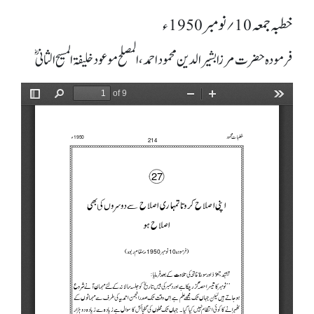
خطبہ جمعہ 10؍ نومبر 1950ء
فرمودہ حضرت مرزا بشیرالدین محمود احمد، المصلح موعود خلیفۃ المسیح الثانیؓ