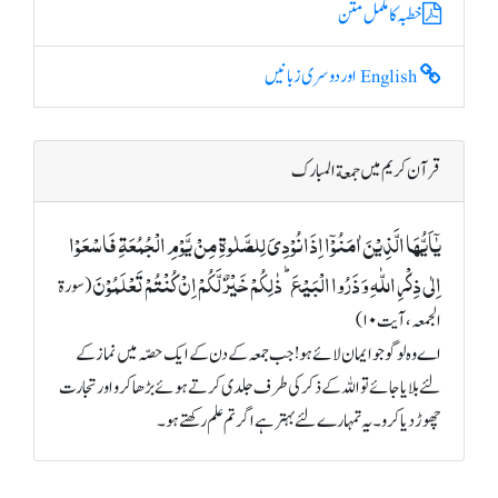
خطبہ کا مکمل متن
English اور دوسری زبانیں
قرآن کریم میں جمعة المبارک
یٰۤاَیُّہَا الَّذِیۡنَ اٰمَنُوۡۤا اِذَا نُوۡدِیَ لِلصَّلٰوۃِ مِنۡ یَّوۡمِ الۡجُمُعَۃِ فَاسۡعَوۡا
اِلٰی ذِکۡرِ اللّٰہِ وَ ذَرُوا الۡبَیۡعَ ؕ ذٰلِکُمۡ خَیۡرٌ لَّکُمۡ اِنۡ کُنۡتُمۡ تَعۡلَمُوۡنَ
(سورة
الجمعہ، آیت ۱۰)
اے وہ لوگو جو ایمان لائے ہو! جب جمعہ کے دن کے ایک حصّہ میں نماز کے
لئے بلایا جائے تو اللہ کے ذکر کی طرف جلدی کرتے ہوئے بڑھا کرو اور تجارت
چھوڑ دیا کرو۔ یہ تمہارے لئے بہتر ہے اگر تم علم رکھتے ہو۔