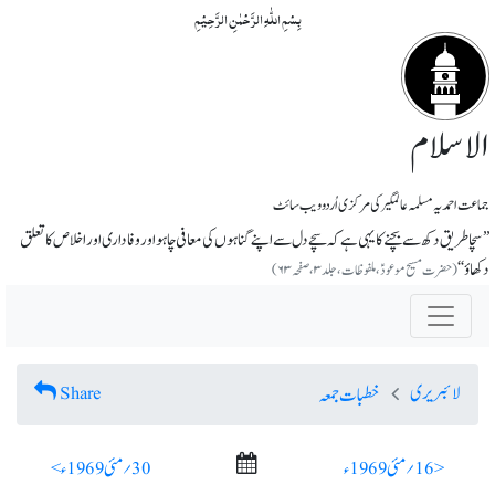
بِسۡمِ اللّٰہِ الرَّحۡمٰنِ الرَّحِیۡمِ
الاسلام
جماعت احمدیہ مسلمہ عالمگیر کی مرکزی اُردو ویب سائٹ
’’سچا طریق دکھ سے بچنے کا یہی ہے کہ سچے دل سے اپنے گناہوں کی معافی چاہو اور وفاداری اور اخلاص کا تعلق
دکھاؤ‘‘
(حضرت مسیح موعودؑ،ملفوظات ، جلد ۳، صفحہ ۶۳)
لائبریری
Share
خطبات جمعہ
< 16؍ مئی 1969ء
30؍ مئی 1969ء >