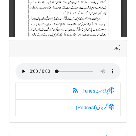
بآواز
پوڈکاسٹ
iTunes
انگریزی
(Podcast)