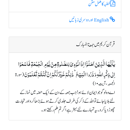
خطبہ کا مکمل متن
English اور دوسری زبانیں
قرآن کریم میں جمعة المبارک
یٰۤاَیُّہَا الَّذِیۡنَ اٰمَنُوۡۤا اِذَا نُوۡدِیَ لِلصَّلٰوۃِ مِنۡ یَّوۡمِ الۡجُمُعَۃِ فَاسۡعَوۡا
اِلٰی ذِکۡرِ اللّٰہِ وَ ذَرُوا الۡبَیۡعَ ؕ ذٰلِکُمۡ خَیۡرٌ لَّکُمۡ اِنۡ کُنۡتُمۡ تَعۡلَمُوۡنَ
(سورة
الجمعہ، آیت ۱۰)
اے وہ لوگو جو ایمان لائے ہو! جب جمعہ کے دن کے ایک حصّہ میں نماز کے
لئے بلایا جائے تو اللہ کے ذکر کی طرف جلدی کرتے ہوئے بڑھا کرو اور تجارت
چھوڑ دیا کرو۔ یہ تمہارے لئے بہتر ہے اگر تم علم رکھتے ہو۔