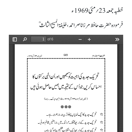
خطبہ جمعہ 23؍ مئی 1969ء
فرمودہ حضرت حافظ مرزا ناصر احمد، خلیفۃ المسیح الثالثؒ