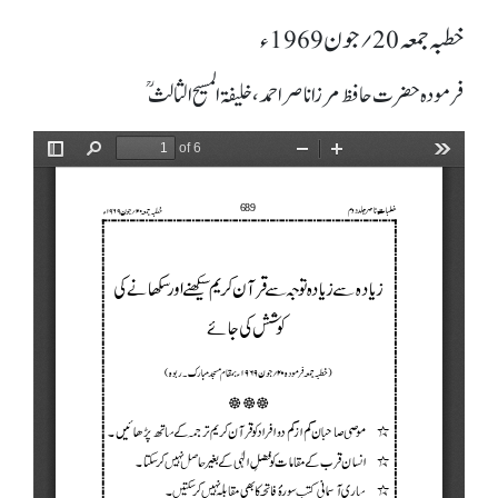
خطبہ جمعہ 20؍ جون 1969ء
فرمودہ حضرت حافظ مرزا ناصر احمد، خلیفۃ المسیح الثالثؒ