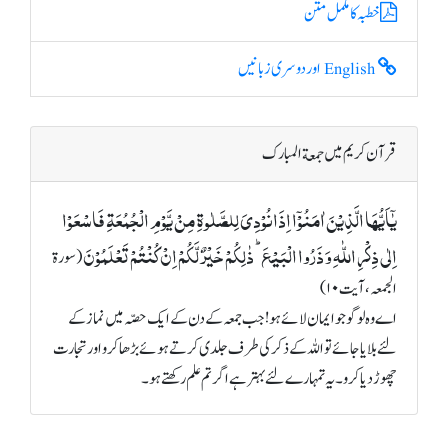
خطبہ کا مکمل متن
English اور دوسری زبانیں
قرآن کریم میں جمعة المبارک
یٰۤاَیُّہَا الَّذِیۡنَ اٰمَنُوۡۤا اِذَا نُوۡدِیَ لِلصَّلٰوۃِ مِنۡ یَّوۡمِ الۡجُمُعَۃِ فَاسۡعَوۡا
اِلٰی ذِکۡرِ اللّٰہِ وَ ذَرُوا الۡبَیۡعَ ؕ ذٰلِکُمۡ خَیۡرٌ لَّکُمۡ اِنۡ کُنۡتُمۡ تَعۡلَمُوۡنَ
(سورة
الجمعہ، آیت ۱۰)
اے وہ لوگو جو ایمان لائے ہو! جب جمعہ کے دن کے ایک حصّہ میں نماز کے
لئے بلایا جائے تو اللہ کے ذکر کی طرف جلدی کرتے ہوئے بڑھا کرو اور تجارت
چھوڑ دیا کرو۔ یہ تمہارے لئے بہتر ہے اگر تم علم رکھتے ہو۔