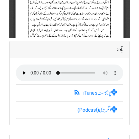
بآواز
پوڈکاسٹ
iTunes
انگریزی
(Podcast)