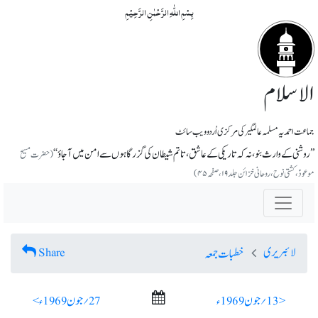
بِسۡمِ اللّٰہِ الرَّحۡمٰنِ الرَّحِیۡمِ
الاسلام
جماعت احمدیہ مسلمہ عالمگیر کی مرکزی اُردو ویب سائٹ
’’روشنی کے وارث بنو، نہ کہ تاریکی کے عاشق، تا تم شیطان کی گزرگاہوں سے امن میں آجاؤ‘‘
(حضرت مسیح
موعودؑ،کشتی نوح، روحانی خزائن جلد ۱۹، صفحہ ۴۵)
لائبریری
Share
خطبات جمعہ
< 13؍ جون 1969ء
27؍ جون 1969ء >