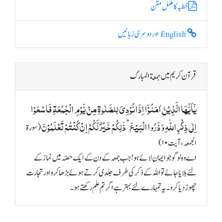
خطبہ کا مکمل متن
English اور دوسری زبانیں
قرآن کریم میں جمعة المبارک
یٰۤاَیُّہَا الَّذِیۡنَ اٰمَنُوۡۤا اِذَا نُوۡدِیَ لِلصَّلٰوۃِ مِنۡ یَّوۡمِ الۡجُمُعَۃِ فَاسۡعَوۡا
اِلٰی ذِکۡرِ اللّٰہِ وَ ذَرُوا الۡبَیۡعَ ؕ ذٰلِکُمۡ خَیۡرٌ لَّکُمۡ اِنۡ کُنۡتُمۡ تَعۡلَمُوۡنَ
(سورة
الجمعہ، آیت ۱۰)
اے وہ لوگو جو ایمان لائے ہو! جب جمعہ کے دن کے ایک حصّہ میں نماز کے
لئے بلایا جائے تو اللہ کے ذکر کی طرف جلدی کرتے ہوئے بڑھا کرو اور تجارت
چھوڑ دیا کرو۔ یہ تمہارے لئے بہتر ہے اگر تم علم رکھتے ہو۔