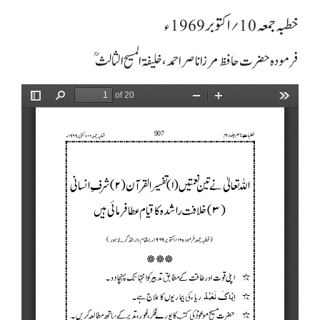
خطبہ جمعہ 10؍ اکتوبر 1969ء
فرمودہ حضرت حافظ مرزا ناصر احمد، خلیفۃ المسیح الثالثؒ