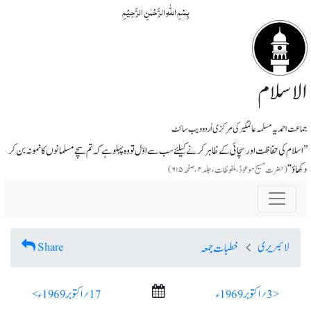
بِسۡمِ اللّٰہِ الرَّحۡمٰنِ الرَّحِیۡمِ
الاسلام
جماعت احمدیہ مسلمہ عالمگیر کی مرکزی اُردو ویب سائٹ
’’ اسلام کی حفاظت اور سچائی کے ظاہر کرنے کیلئے سب سے اوّل تو وہ پہلو ہے کہ تم سچے مسلمانوں کا نمونہ بن کر
دکھاؤ‘‘
(حضرت مسیح موعودؑ، ملفوظات، جلد ۴، صفحہ ۶۱۵)
لائبریری
Share
خطبات جمعہ
< 3؍ اکتوبر 1969ء
17؍ اکتوبر 1969ء >