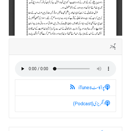
بآواز
پوڈکاسٹ
iTunes
انگریزی
(Podcast)