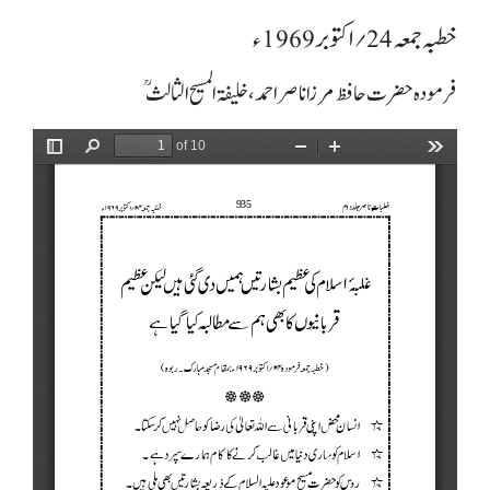
خطبہ جمعہ 24؍ اکتوبر 1969ء
فرمودہ حضرت حافظ مرزا ناصر احمد، خلیفۃ المسیح الثالثؒ