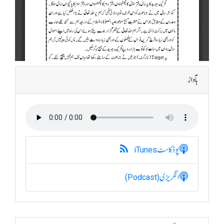
بآواز
پوڈکاسٹ
iTunes
انگریزی
(Podcast)