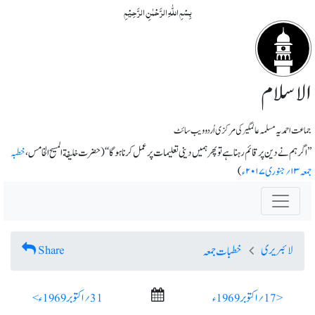
بِسۡمِ اللّٰہِ الرَّحۡمٰنِ الرَّحِیۡمِ
الاسلام
جماعت احمدیہ مسلمہ عالمگیر کی مرکزی اُردو ویب سائٹ
’’اگر ہم نے دین پر قائم رہنا ہے تو پھر ہمیں دینی تعلیمات پر عمل کرنا ہوگا‘‘ ( حضرت خلیفة المسیح الخامس،
خطبہ
جمعہ ۱۳؍جنوری ۲۰۱۷ء
)
لائبریری
Share
خطبات جمعہ
< 17؍ اکتوبر 1969ء
31؍ اکتوبر 1969ء >