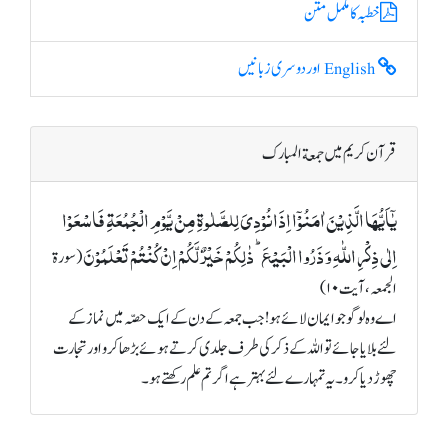
خطبہ کا مکمل متن
English اور دوسری زبانیں
قرآن کریم میں جمعة المبارک
یٰۤاَیُّہَا الَّذِیۡنَ اٰمَنُوۡۤا اِذَا نُوۡدِیَ لِلصَّلٰوۃِ مِنۡ یَّوۡمِ الۡجُمُعَۃِ فَاسۡعَوۡا
اِلٰی ذِکۡرِ اللّٰہِ وَ ذَرُوا الۡبَیۡعَ ؕ ذٰلِکُمۡ خَیۡرٌ لَّکُمۡ اِنۡ کُنۡتُمۡ تَعۡلَمُوۡنَ
(سورة
الجمعہ، آیت ۱۰)
اے وہ لوگو جو ایمان لائے ہو! جب جمعہ کے دن کے ایک حصّہ میں نماز کے
لئے بلایا جائے تو اللہ کے ذکر کی طرف جلدی کرتے ہوئے بڑھا کرو اور تجارت
چھوڑ دیا کرو۔ یہ تمہارے لئے بہتر ہے اگر تم علم رکھتے ہو۔