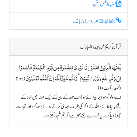
خطبہ کا مکمل متن
English اور دوسری زبانیں
قرآن کریم میں جمعة المبارک
یٰۤاَیُّہَا الَّذِیۡنَ اٰمَنُوۡۤا اِذَا نُوۡدِیَ لِلصَّلٰوۃِ مِنۡ یَّوۡمِ الۡجُمُعَۃِ فَاسۡعَوۡا
اِلٰی ذِکۡرِ اللّٰہِ وَ ذَرُوا الۡبَیۡعَ ؕ ذٰلِکُمۡ خَیۡرٌ لَّکُمۡ اِنۡ کُنۡتُمۡ تَعۡلَمُوۡنَ
(سورة
الجمعہ، آیت ۱۰)
اے وہ لوگو جو ایمان لائے ہو! جب جمعہ کے دن کے ایک حصّہ میں نماز کے
لئے بلایا جائے تو اللہ کے ذکر کی طرف جلدی کرتے ہوئے بڑھا کرو اور تجارت
چھوڑ دیا کرو۔ یہ تمہارے لئے بہتر ہے اگر تم علم رکھتے ہو۔