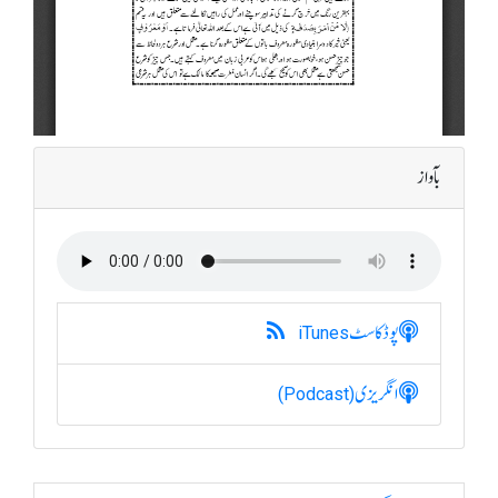
بآواز
پوڈکاسٹ
iTunes
انگریزی
(Podcast)