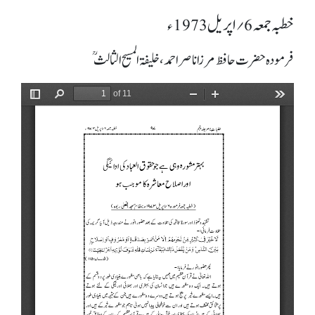
خطبہ جمعہ 6؍ اپریل 1973ء
فرمودہ حضرت حافظ مرزا ناصر احمد، خلیفۃ المسیح الثالثؒ