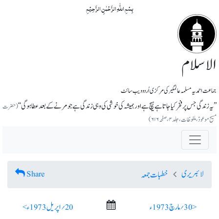
بِسۡمِ اللّٰہِ الرَّحۡمٰنِ الرَّحِیۡمِ
الاسلام
جماعت احمدیہ مسلمہ عالمگیر کی مرکزی اُردو ویب سائٹ
’’یہ زندگی جس پر فخر کیا جاتا ہے ہیچ ہے اور ہمیشہ کی خوشی کی وہی زندگی ہے جو مرنے کے بعد عطا ہوگی‘‘
(حضرت
مسیح موعودؑ، ملفوظات، جلد ۴، صفحہ ۶۱۶)
لائبریری
Share
خطبات جمعہ
< 30؍ مارچ 1973ء
20؍ اپریل 1973ء >