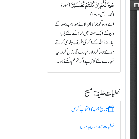
خَیۡرٌ لَّکُمۡ اِنۡ کُنۡتُمۡ تَعۡلَمُوۡنَ
(سورة
الجمعہ، آیت ۱۰)
اے وہ لوگو جو ایمان لائے ہو! جب جمعہ کے
دن کے ایک حصّہ میں نماز کے لئے بلایا
جائے تو اللہ کے ذکر کی طرف جلدی کرتے
ہوئے بڑھا کرو اور تجارت چھوڑ دیا کرو۔ یہ
تمہارے لئے بہتر ہے اگر تم علم رکھتے ہو۔
خطبات خلیفة المسیح
تاریخ خطبہ کا انتخاب کریں
خطبات جمعہ سال بہ سال