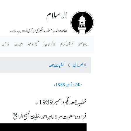
الاسلام
جماعت احمدیہ مسلمہ عالمگیر کی مرکزی اُردو ویب سائٹ
پہلا صفحہ
قرآن کریم
خاتم الانبیاء ؐ
مسیح موعودؑ
احمدیت
خلافت
لائبریری
خطبات جمعہ
< 24؍ نومبر 1989ء
خطبہ جمعہ یکم دسمبر 1989ء
فرمودہ حضرت مرزا طاہر احمد، خلیفۃ المسیح الرابعؒ