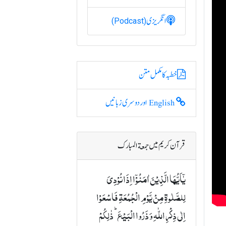
انگریزی
(Podcast)
خطبہ کا مکمل متن
English اور دوسری زبانیں
قرآن کریم میں جمعة المبارک
یٰۤاَیُّہَا الَّذِیۡنَ اٰمَنُوۡۤا اِذَا نُوۡدِیَ
لِلصَّلٰوۃِ مِنۡ یَّوۡمِ الۡجُمُعَۃِ فَاسۡعَوۡا
اِلٰی ذِکۡرِ اللّٰہِ وَ ذَرُوا الۡبَیۡعَ ؕ ذٰلِکُمۡ