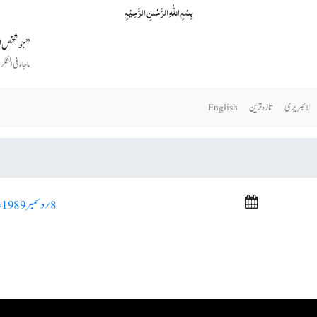
بِسۡمِ اللّٰہِ الرَّحۡمٰنِ الرَّحِیۡمِ
’’جو شخص لوگ
ماجاء فی الش
لائبریری
تازہ ترین
English
8؍ دسمبر 1989ء >