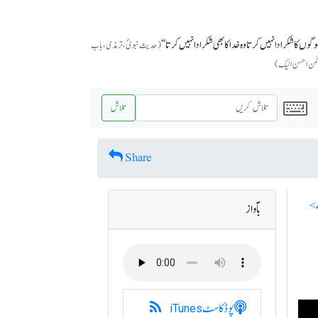
وں کا شکر ادا نہیں کرتا وہ خدا کا بھی شکر ادا نہیں کرتا‘‘
(حدیث نبویؐ، ترمذی، باب
کر لمن احسن الیک)
تلاش
Share
بآواز
پوڈکاسٹ
iTunes