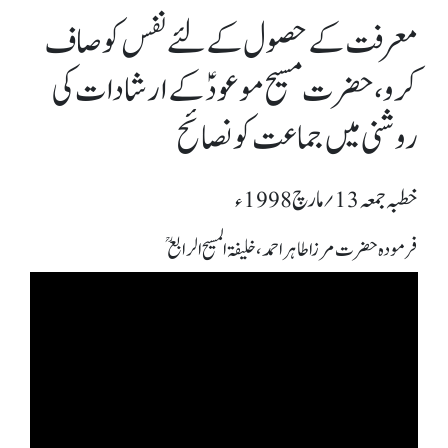
معرفت کے حصول کے لئے نفس کو صاف
کرو، حضرت مسیح موعودؑ کے ارشادات کی
روشنی میں جماعت کو نصائح
خطبہ جمعہ 13؍ مارچ 1998ء
فرمودہ حضرت مرزا طاہر احمد، خلیفۃ المسیح الرابعؒ