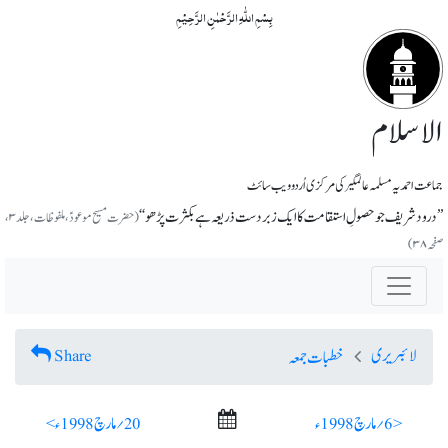
بِسۡمِ اللّٰہِ الرَّحۡمٰنِ الرَّحِیۡمِ
الاسلام
جماعت احمدیہ مسلمہ عالمگیر کی مرکزی اُردو ویب سائٹ
’’درود شریف جو حصولِ استقامت کا ایک زبردست ذریعہ ہے بکثرت پڑھو‘‘
(حضرت مسیح موعودؑ، ملفوظات، جلد۳،
صفحہ ۳۸)
لائبریری
Share
خطبات جمعہ
< 6؍ مارچ 1998ء
20؍ مارچ 1998ء >