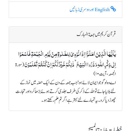
English اور دوسری زبانیں
قرآن کریم میں جمعة المبارک
یٰۤاَیُّہَا الَّذِیۡنَ اٰمَنُوۡۤا اِذَا نُوۡدِیَ لِلصَّلٰوۃِ مِنۡ یَّوۡمِ الۡجُمُعَۃِ فَاسۡعَوۡا
اِلٰی ذِکۡرِ اللّٰہِ وَ ذَرُوا الۡبَیۡعَ ؕ ذٰلِکُمۡ خَیۡرٌ لَّکُمۡ اِنۡ کُنۡتُمۡ تَعۡلَمُوۡنَ
(سورة
الجمعہ، آیت ۱۰)
اے وہ لوگو جو ایمان لائے ہو! جب جمعہ کے دن کے ایک حصّہ میں نماز کے
لئے بلایا جائے تو اللہ کے ذکر کی طرف جلدی کرتے ہوئے بڑھا کرو اور تجارت
چھوڑ دیا کرو۔ یہ تمہارے لئے بہتر ہے اگر تم علم رکھتے ہو۔
خطبات خلیفة المسیح