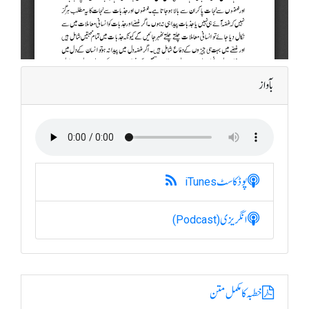
بآواز
پوڈکاسٹ
iTunes
انگریزی
(Podcast)
خطبہ کا مکمل متن