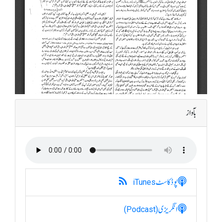
بآواز
پوڈکاسٹ
iTunes
انگریزی
(Podcast)