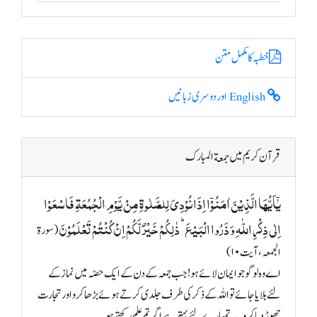
خطبہ کا مکمل متن
English اور دوسری زبانیں
قرآن کریم میں جمعة المبارک
یٰۤاَیُّہَا الَّذِیۡنَ اٰمَنُوۡۤا اِذَا نُوۡدِیَ لِلصَّلٰوۃِ مِنۡ یَّوۡمِ الۡجُمُعَۃِ فَاسۡعَوۡا
اِلٰی ذِکۡرِ اللّٰہِ وَ ذَرُوا الۡبَیۡعَ ؕ ذٰلِکُمۡ خَیۡرٌ لَّکُمۡ اِنۡ کُنۡتُمۡ تَعۡلَمُوۡنَ
(سورة
الجمعہ، آیت ۱۰)
اے وہ لوگو جو ایمان لائے ہو! جب جمعہ کے دن کے ایک حصّہ میں نماز کے
لئے بلایا جائے تو اللہ کے ذکر کی طرف جلدی کرتے ہوئے بڑھا کرو اور تجارت
چھوڑ دیا کرو۔ یہ تمہارے لئے بہتر ہے اگر تم علم رکھتے ہو۔