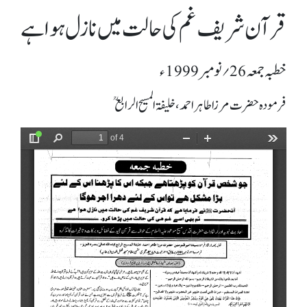
قرآن شریف غم کی حالت میں نازل ہوا ہے
خطبہ جمعہ 26؍ نومبر 1999ء
فرمودہ حضرت مرزا طاہر احمد، خلیفۃ المسیح الرابعؒ