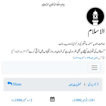
بِسۡمِ اللّٰہِ الرَّحۡمٰنِ الرَّحِیۡمِ
الاسلام
جماعت احمدیہ مسلمہ عالمگیر کی مرکزی اُردو ویب سائٹ
’’دعاؤں کی قبولیت کیلئے یہ بھی ضروری ہے کہ انسان ہر روز نیکیوں میں ترقی کرے‘‘
(حضرت خلیفۃ المسیح
الخامس،
خطبہ جمعہ ۲۹؍دسمبر ۲۰۱۷ء
)
لائبریری
Share
خطبات جمعہ
< 19؍ نومبر 1999ء
3؍ دسمبر 1999ء >