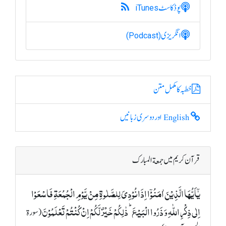
پوڈکاسٹ
iTunes
انگریزی
(Podcast)
خطبہ کا مکمل متن
English اور دوسری زبانیں
قرآن کریم میں جمعة المبارک
یٰۤاَیُّہَا الَّذِیۡنَ اٰمَنُوۡۤا اِذَا نُوۡدِیَ لِلصَّلٰوۃِ مِنۡ یَّوۡمِ الۡجُمُعَۃِ فَاسۡعَوۡا
اِلٰی ذِکۡرِ اللّٰہِ وَ ذَرُوا الۡبَیۡعَ ؕ ذٰلِکُمۡ خَیۡرٌ لَّکُمۡ اِنۡ کُنۡتُمۡ تَعۡلَمُوۡنَ
(سورة