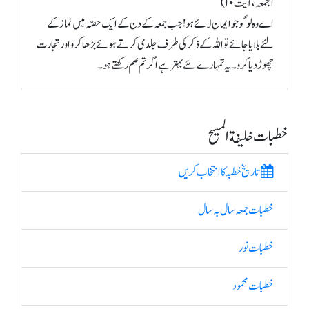
الجمعہ، آیت ۱۰)
اے وہ لوگو جو ایمان لائے ہو! جب جمعہ کے دن کے ایک حصّہ میں نماز کے
لئے بلایا جائے تو اللہ کے ذکر کی طرف جلدی کرتے ہوئے بڑھا کرو اور تجارت
چھوڑ دیا کرو۔ یہ تمہارے لئے بہتر ہے اگر تم علم رکھتے ہو۔
خطبات خلیفة المسیح
تاریخ خطبہ کا انتخاب کریں
خطبات جمعہ سال بہ سال
خطبات نور
خطبات محمود