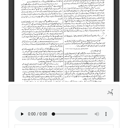
بآواز