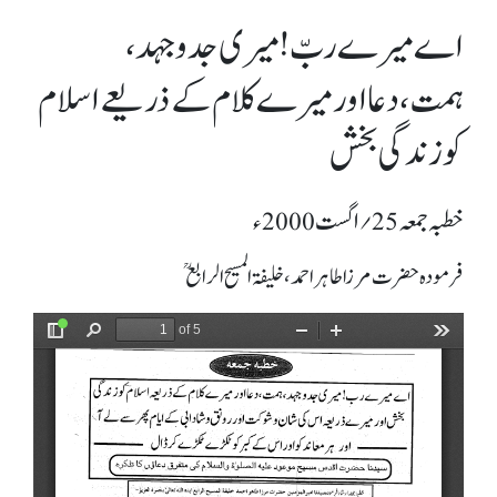
اے میرے ربّ! میری جدوجہد،
ہمت،دعا اور میرے کلام کے ذریعے اسلام
کو زندگی بخش
خطبہ جمعہ 25؍ اگست 2000ء
فرمودہ حضرت مرزا طاہر احمد، خلیفۃ المسیح الرابعؒ