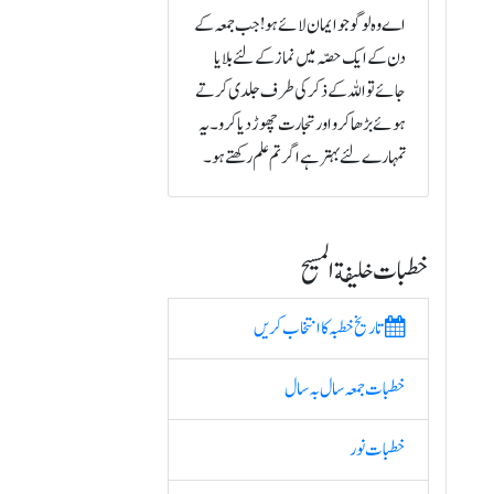
اے وہ لوگو جو ایمان لائے ہو! جب جمعہ کے
دن کے ایک حصّہ میں نماز کے لئے بلایا
جائے تو اللہ کے ذکر کی طرف جلدی کرتے
ہوئے بڑھا کرو اور تجارت چھوڑ دیا کرو۔ یہ
تمہارے لئے بہتر ہے اگر تم علم رکھتے ہو۔
خطبات خلیفة المسیح
تاریخ خطبہ کا انتخاب کریں
خطبات جمعہ سال بہ سال
خطبات نور