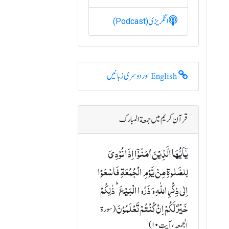
انگریزی
(Podcast)
English اور دوسری زبانیں
قرآن کریم میں جمعة المبارک
یٰۤاَیُّہَا الَّذِیۡنَ اٰمَنُوۡۤا اِذَا نُوۡدِیَ
لِلصَّلٰوۃِ مِنۡ یَّوۡمِ الۡجُمُعَۃِ فَاسۡعَوۡا
اِلٰی ذِکۡرِ اللّٰہِ وَ ذَرُوا الۡبَیۡعَ ؕ ذٰلِکُمۡ
خَیۡرٌ لَّکُمۡ اِنۡ کُنۡتُمۡ تَعۡلَمُوۡنَ
(سورة
الجمعہ، آیت ۱۰)