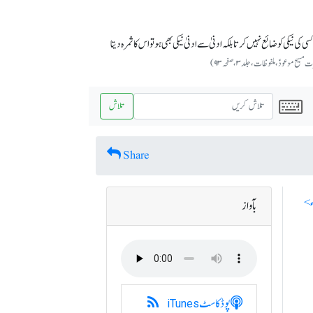
ٰ کسی کی نیکی کو ضائع نہیں کرتا بلکہ ادنیٰ سے ادنیٰ نیکی بھی ہو تو اس کا ثمرہ دیتا
یح موعودؑ،ملفوظات ، جلد ۳، صفحہ ۹۳)
تلاش
Share
بآواز
پوڈکاسٹ
iTunes