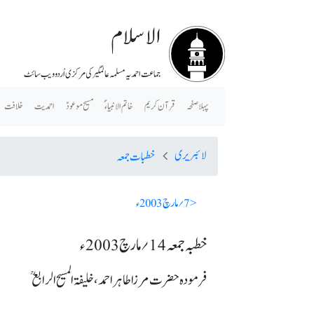
الاسلام
جماعت احمدیہ مسلمہ عالمگیر کی مرکزی اُردو ویب سائٹ
پہلا صفحہ
قرآن کریم
خاتم الانبیاء ؐ
مسیح موعودؑ
احمدیت
خلافت
لائبریری
خطبات جمعہ
< 7؍ مارچ 2003ء
خطبہ جمعہ 14؍ مارچ 2003ء
فرمودہ حضرت مرزا طاہر احمد، خلیفۃ المسیح الرابعؒ