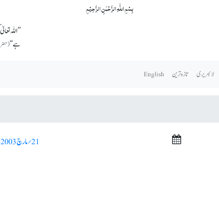
بِسۡمِ اللّٰہِ الرَّحۡمٰنِ الرَّحِیۡمِ
’’اللہ تعالی
ہے‘‘
(حضرت مس
لائبریری
تازہ ترین
English
21؍ مارچ 2003ء >