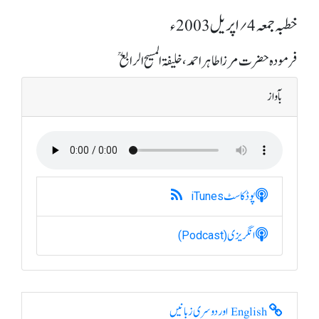
خطبہ جمعہ 4؍ اپریل 2003ء
فرمودہ حضرت مرزا طاہر احمد، خلیفۃ المسیح الرابعؒ
بآواز
پوڈکاسٹ
iTunes
انگریزی
(Podcast)
English اور دوسری زبانیں