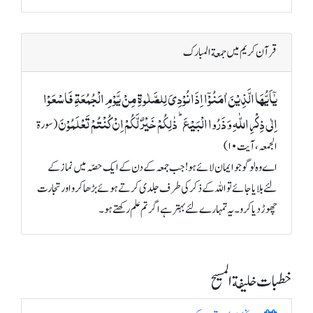
قرآن کریم میں جمعة المبارک
یٰۤاَیُّہَا الَّذِیۡنَ اٰمَنُوۡۤا اِذَا نُوۡدِیَ لِلصَّلٰوۃِ مِنۡ یَّوۡمِ الۡجُمُعَۃِ فَاسۡعَوۡا
اِلٰی ذِکۡرِ اللّٰہِ وَ ذَرُوا الۡبَیۡعَ ؕ ذٰلِکُمۡ خَیۡرٌ لَّکُمۡ اِنۡ کُنۡتُمۡ تَعۡلَمُوۡنَ
(سورة
الجمعہ، آیت ۱۰)
اے وہ لوگو جو ایمان لائے ہو! جب جمعہ کے دن کے ایک حصّہ میں نماز کے
لئے بلایا جائے تو اللہ کے ذکر کی طرف جلدی کرتے ہوئے بڑھا کرو اور تجارت
چھوڑ دیا کرو۔ یہ تمہارے لئے بہتر ہے اگر تم علم رکھتے ہو۔
خطبات خلیفة المسیح