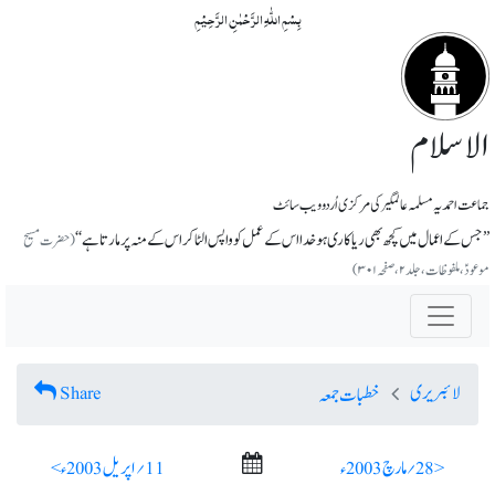
بِسۡمِ اللّٰہِ الرَّحۡمٰنِ الرَّحِیۡمِ
الاسلام
جماعت احمدیہ مسلمہ عالمگیر کی مرکزی اُردو ویب سائٹ
’’جس کے اعمال میں کچھ بھی ریاکاری ہوخدا اس کے عمل کو واپس الٹاکر اس کے منہ پر مارتا ہے‘‘
(حضرت مسیح
موعودؑ،ملفوظات ، جلد ۲، صفحہ ۳۰۱)
لائبریری
Share
خطبات جمعہ
< 28؍ مارچ 2003ء
11؍ اپریل 2003ء >