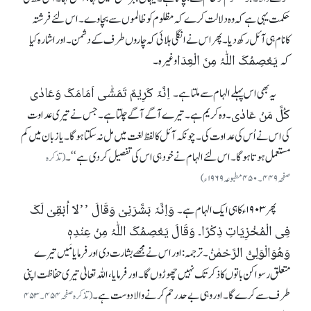
حکمت یہی ہے کہ وہ دلالت کرے کہ مظلوم کو ظالموں سے بچاوے۔اس لئے فرشتہ
کانام ہی آئل رکھ دیا۔ پھر اس نے انگلی ہلائی کہ چاروں طرف کے دشمن۔ اور اشارہ کیا
یَعْصِمُکَ اللّٰہُ مِنَ الْعِدَا
کہ
وغیرہ۔
اِنَّہٗ کَرِیْمٌ تَمَشّٰی اَمَامَکَ وَعَادٰی
یہ بھی اس پہلے الہام سے ملتاہے۔
کُلَّ مَنْ عَادٰی
۔ وہ کریم ہے۔تیرے آگے آگے چلتاہے۔جس نے تیری عداوت
کی اس نے اُس کی عداوت کی۔چونکہ آئل کا لفظ لغت میں مل نہ سکتاہوگا۔ یا زبان میں کم
مستعمل ہوتاہوگا۔ اس لئے الہام نے خود ہی اس کی تفصیل کردی ہے‘‘۔
(تذکرہ
صفحہ ۴۴۹۔۴۵۰ مطبوعہ ۱۹۶۹ ء )
وَاِنَّہٗ بَشَّرَنِیْ وَقَالَ ’’لَا اُبْقِیْ لَکَ
پھر ۱۹۰۳ ء کا ہی ایک الہام ہے۔
فِی الْمُخْزِیَاتِ ذِکْرًا۔ وَقَالَ یَعْصِمُکَ اللّٰہُ مِنْ عِنْدِہٖ
وَھُوَالْوَلِیُّ الرَّحْمٰنُ
۔ ترجمہ: اور اس نے مجھے بشارت دی اور فرمایا مَیں تیرے
متعلق رسوا کن باتوں کا ذکرتک نہیں چھوڑوں گا۔ اور فرمایا، اللہ تعالیٰ تیری حفاظت اپنی
طرف سے کرے گا۔ اور وہی بے حد رحم کرنے والا دوست ہے۔
(تذکرہ صفحہ ۴۵۴۔۴۵۳