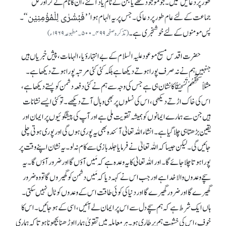
طورپر دعائیں کیں ۔ جوموجود تھے یا جن کے نام یاد آ گئے،ان کا نام لے کر اور کل
’فَبُشْرٰی لِلْمُؤْمِنِیْن
جماعت کے لئے عام طورپر دعاکی۔ جس پر یہ ا لہام ہوا’
‘‘َ۔
پس مومنوں کے لئے خوشخبری ہے۔
(تذکرہ صفحہ ۴۹۹۔۵۰۰۔مطبوعہ ۱۹۶۹ ء)
حضرت اقدس مسیح موعود علیہ السلام کے بے انتہا رؤیا، الہامات، پیش خبریاں ہیں
جنہیں ہم نے نہ صرف پورا ہوتے دیکھاہے بلکہ کئی کئی مرتبہ پورا ہوتے دیکھاہے۔
مثلاًسَحِّقْھُمْ تَسْحِیْقًاکا نشان ہی ہے جس کی وجہ سے ہم نے کئی دفعہ دشمن کو پستے دیکھاہے،
اس کی خاک اڑتے دیکھی،اس کی نسلوں پر بھی وبال آتے دیکھے۔ تو کئی ایسے نشانات
ہیں جن سے ہمارے ایمانوں کو ہمیشہ تقویت ملی ہے اور آپ کی پیشگوئیوں پر ایمان اور
یقین بڑھتا ہی چلا گیاہے۔ انشاء اللہ تعالیٰ آئندہ بھی یہ پوری ہوں گی اور پوری ہوتی چلی
جائیں گی۔ لیکن جیسا کہ اللہ تعالیٰ نے فرمایاجلد بازی سے کام نہ لو۔یہ نشان اپنے وقت پر
پورا ہوتا چلاجائے گا۔ اور اللہ تعالیٰ کا یہ وعدہ ہے کہ مَیں آؤں گااور ضرور آؤں گا۔یہ
سچے وعدوں والا خدا ہے اور جب اس نے کہہ دیا کہ مَیں دشمن کو گھیروں گا تو وہ ضرور
گھیرے گا اور ضرور گھیرے گا اور دنیا کی کوئی طاقت اس کے وعدوں کو ٹال نہیں سکتی۔
ہاں ایک شرط ہے کہ ہم سچے دل سے اس پر ایمان لے آئیں ،اسی کے ہو جائیں ۔ اس کا
خوف، اس کی خشیت ہم پر طاری ہو۔ ہر معاملہ میں تقویٰ ہمارا اوڑھنا بچھوناہوتا کہ ہماری