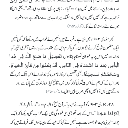
کَلَّا اِنَّ مَعِیَ رَبِّیْ
ہیں کہ اے موسیٰ ہم پکڑے گئے۔ تو مَیں نے بلند آ واز سے کہا
سَیَھْدِیْن
۔ اتنے میں مَیں بیدار ہوگیا اور زبان پر یہی الفاظ جاری تھے‘‘۔ یعنی اس کا
ترجمہ یہ ہے کہ نہیں نہیں ، ایسا نہیں ہو سکتا۔میرا رب میرے ساتھ ہے اوروہ ضرور
میرے لئے راستہ نکالے گا۔
(تذکرہ ۴۵۴)
پھر جنوری ۱۹۰۳ ء میں ہی ہے۔فرماتے ہیں : مَیں نے خوا ب میں دیکھا کہ گویا مَیں
ایک مضمون شائع کرنے لگاہوں ۔ گویا کرم دین کے مقدمہ کے بارہ میں آخری نتیجہ کیا
تَفْصِیْلُ مَا صَنَعَ اللّٰہُ فِی ھٰذا
ہوا۔ اور مَیں اس پر یہ عنوان لکھنا چاہتاہوں
الْبَاْسِ بَعْدَ مَا اشَعْنَاہُ فِی النَّاسِ۔ قَدْ بَعُدُوْا مِنْ مَّآئِ الْحَیَاۃِ۔
وسَحِّقْھُمْ تَسْحِیْقًا
۔ یعنی تفصیل ان کارناموں کی جو خدا نے ا س جنگ میں کئے
بعد اس کے کہ ہم نے اس پیشگوئی کو لوگوں میں شائع کیا۔ وہ زندگی کے پانی سے دور
ہوگئے ہیں پس تو انہیں اچھی طرح پیس ڈال۔
(تذکرہ ۴۵۶)
سَاُکْرِمُکَ
۲۸؍جنوری ۱۹۰۳ ء کو آپ نے فرمایا کہ آج صبح کو الہام ہوا :’’
اِکْرَامًا عَجَبًا
‘‘۔ اس کے بعد تھوڑی سی غنودگی میں ایک خواب بھی دیکھا کہ ایک
چوغہ سنہری بہت خوبصورت ہے۔مَیں نے کہا کہ عید کے دن پہنوں گا۔ فرماتے ہیں کہ