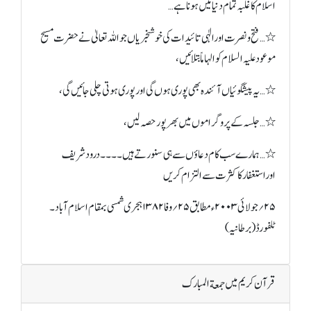
اسلام کاغلبہ تمام دنیامیں ہوناہے …
٭…فتح ونصرت اورالٰہی تائیدات کی خوشخبریاں جواللہ تعالیٰ نے حضرت مسیح
موعود علیہ السلام کوالہاماً بتلائیں ،
٭…یہ پیشگوئیاں آئندہ بھی پوری ہوں گی اورپوری ہوتی چلی جائیں گی،
٭…جلسہ کے پروگراموں میں بھرپورحصہ لیں ،
٭…ہمارے سب کام دعاؤں سے ہی سنورتے ہیں ۔۔۔۔درودشریف
اوراستغفارکاکثرت سے التزام کریں
۲۵؍جولائی ۲۰۰۳ء مطابق ۲۵؍وفا۱۳۸۲ ہجری شمسی بمقام اسلام آباد۔
ٹلفورڈ(برطانیہ)
قرآن کریم میں جمعة المبارک