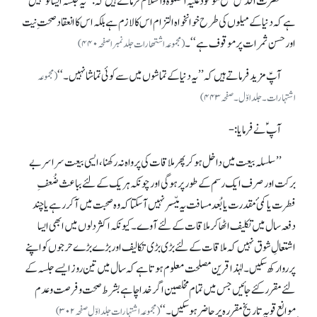
حضرت اقدس مسیح موعود علیہ الصلوٰۃ والسلام فرماتے ہیں کہ: ’’یہ جلسہ ایسا تو نہیں
ہے کہ دنیا کے میلوں کی طرح خوانخواہ التزام اس کا لازم ہے بلکہ اس کا انعقاد صحتِ نیت
اور حسن ثمرات پر موقوف ہے‘‘۔
(مجموعہ اشتھارات جلد نمبر ا صفحہ ۴۴۰)
آپؑ مزید فرماتے ہیں کہ ’’یہ دنیا کے تماشوں میں سے کوئی تماشا نہیں ۔‘‘
(مجموعہ
اشتہارات۔ جلد اوّل۔ صفحہ ۴۴۳)
آپ ؑ نے فرمایا:-
’’سلسلہ بیعت میں داخل ہو کر پھر ملاقات کی پرواہ نہ رکھنا، ایسی بیعت سراسربے
برکت اور صرف ایک رسم کے طور پر ہوگی اور چونکہ ہر یک کے لئے بباعث ضُعفِ
فطرت یا کمیٔ مقدرت یا بُعد مسافت یہ میّسر نہیں آسکتا کہ وہ صحبت میں آکر رہے یا چند
دفعہ سال میں تکلیف اٹھاکر ملاقات کے لئے آوے۔ کیونکہ اکثردلوں میں ابھی ایسا
اشتعالِ شوق نہیں کہ ملاقات کے لئے بڑی بڑی تکالیف اور بڑے بڑے حرجوں کو اپنے
پر روا رکھ سکیں ۔ لہٰذا قرین مصلحت معلوم ہوتا ہے کہ سال میں تین روز ایسے جلسہ کے
لئے مقرر کئے جائیں جس میں تمام مخلصین اگر خدا چاہے بشرط صحت و فرصت وعدم
ِموانع قویہ تاریخ مقررہ پر حاضر ہوسکیں ۔‘‘
(مجموعہ اشتہارات جلد اوّل صفحہ۳۰۲)