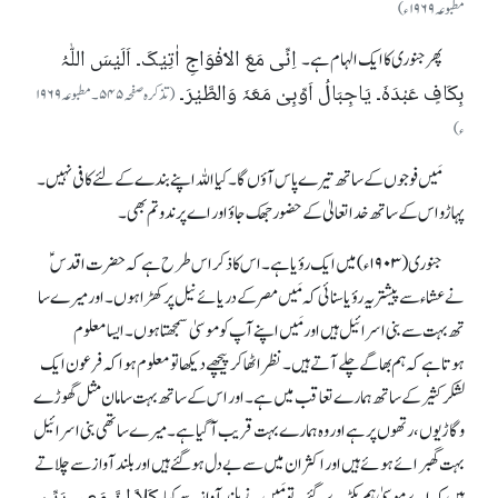
مطبوعہ ۱۹۶۹ ء )
اِنِّی مَعَ الْاَفْوَاجِ اٰتِیْکَ۔ اَلَیْسَ اللّٰہُ
پھر جنوری کا ایک الہام ہے۔
بِکَافٍ عَبْدَہٗ۔ یَاجِبَالُ اَوِّبِیْ مَعَہٗ وَالطَّیْرَ۔
( تذکرہ صفحہ ۵۴۵۔ مطبوعہ ۱۹۶۹
ء)
مَیں فوجوں کے ساتھ تیرے پاس آؤ ں گا۔ کیا اللہ اپنے بندے کے لئے کافی نہیں ۔
پہاڑو اس کے ساتھ خداتعالیٰ کے حضور جھک جاؤ اور اے پرندو تم بھی۔
جنوری ( ۱۹۰۳ ء )میں ایک رؤیا ہے۔اس کا ذکر اس طرح ہے کہ حضرت اقدس ؑ
نے عشاء سے پیشتر یہ رؤیا سنائی کہ مَیں مصر کے دریائے نیل پرکھڑا ہوں ۔ اور میرے سا
تھ بہت سے بنی اسرائیل ہیں اور مَیں اپنے آپ کو موسیٰ سمجھتاہوں ۔ ایسامعلوم
ہوتاہے کہ ہم بھاگے چلے آتے ہیں ۔ نظر اٹھا کر پیچھے دیکھا تو معلوم ہوا کہ فرعون ایک
لشکر کثیر کے ساتھ ہمارے تعاقب میں ہے۔اور اس کے ساتھ بہت سامان مثل گھوڑے
و گاڑیوں ، رتھوں پر ہے اور وہ ہمارے بہت قریب آگیا ہے۔ میرے ساتھی بنی اسرائیل
بہت گھبرائے ہوئے ہیں اور اکثر ان میں سے بے دل ہو گئے ہیں اور بلند آواز سے چلاتے