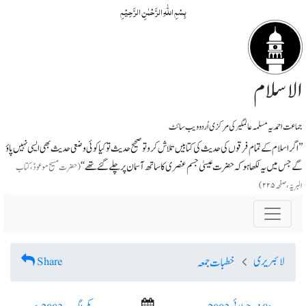
بِسۡمِ اللّٰہِ الرَّحۡمٰنِ الرَّحِیۡمِ
الاسلام
جماعت احمدیہ مسلمہ عالمگیر کی مرکزی اُردو ویب سائٹ
’’اگر اسلام کے تمام فرقوں کی حدیث کی کتابیں تلاش کرو تو صحیح حدیث تو کیا کوئی وضعی حدیث بھی ایسی نہیں پاؤ
گے جس میں یہ لکھا ہو کہ حضرت عیسیٰ جسم عنصری کا ساتھ آسمان پر چلے گئے تھے‘‘
(حضرت مسیح موعودؑ، کتاب
البریّہ، صفحہ ۲۲۵)
لائبریری
Share
خطبات جمعہ