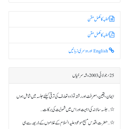
خطبہ کا مکمل متن
خطبہ کا مکمل متن
English اور دوسری زبانیں
25؍ جولائی 2003ء شہ سرخیاں
ایمان،یقین،معرفت اور رشتہ تودّد و تعارف کی ترقی کیلئے جلسہ میں شامل ہوں
٭…جلسہ سالانہ کی اہمیت اوراس میں شمولیت کی برکات…
٭…حضرت اقدس مسیح موعود علیہ السلام کے غلاموں کے ذریعہ سے ہی