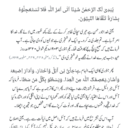
یُبْدِیْ لَکَ الرَّحْمٰنُ شَیْئًا اَتٰی اَمْرُ اللّٰہِ فَلَا تَسْتَعْجِلُوْہُ
بِشَارَۃٌ تَلَقَّاھَا النَّبِیُّوْنَ۔
یعنی خدا جو رحمن ہے تیری سچائی ظاہر کرنے کے لئے کچھ ظہور میں لائے گا۔ خدا کا
امر آ رہاہے۔ تم جلدی نہ کرو۔ یہ ایک خوشخبری ہے جو نبیوں کو دی جاتی ہے۔ آپ
فرماتے ہیں کہ صبح پانچ بجے کاوقت تھا۔ یکم جنوری ۱۹۰۳ ء و یکم شوال ۱۳۲۰ ھ روز
عید،جب میرے خدا نے مجھے یہ خوشخبری دی‘‘۔
(تذکرہ صفحہ ۴۴۸۔۴۴۹۔ مطبوعہ ۱۹۶۹ ء )
جَآئَ نِیْ آئِلٌ وَّاخْتَارَ۔ وَاَدَارَ اِصْبَعَہٗ
پھر جنوری کا ہی ایک الہام ہے :
وَاَشَارَ۔یَعْصِمُکَ اللّٰہُ مِنَ الْعِدَا۔ وَیَسْطُوْ بِکُلِّ مَنْ سَطَا
۔ فرمایا کہ
آئل جبرائیل ہے، فرشتہ بشارت دینے والا۔ پھر اس کا ترجمہ یہ ہے کہ آیا میرے پاس
آئل اور اس نے ا ختیار کیا (یعنی چن لیا تجھ کو) اور گھمایا اس نے اپنی انگلی کو اور اشارہ کیا
کہ خدا تجھے دشمنوں سے بچاوے گا۔ اور ٹوٹ کر پڑے گا اس شخص پر جو تجھ پر اچھلا۔
آپ ا س کی تشریح میں فرماتے ہیں کہ آئل اصل میں اَیاَلَت سے ہے۔ یعنی اصلاح
کرنے والا۔جومظلوم کو ظالم سے بچاتاہے۔ یہاں جبرئیل نہیں کہا، آئل کہا۔ اس لفظ کی