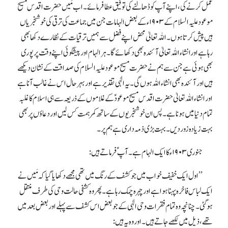
عمل کرنے کی، اپنے آپ کو ڈھالنے کی توفیق عطا فرمائے۔ اب مَیں حضر ت اقدس مسیح
موعود علیہ السلام کے۱۹۰۳ ء کے بعض الہامات جن میں جماعت کی ترقی کی خوشخبریاں
ہیں پیش کرتاہوں ۔اللہ تعالیٰ محض اپنے فضل سے ہمیں ترقیات کے نظارے دکھا بھی
رہاہے اورانشاء اللہ تعالیٰ آئندہ بھی دکھائے گا۔ہر الہام اور پیشگوئی اپنے وقت پر پوری
بھی ہوئی ہے جن سے ہم نے حضرت مسیح موعود علیہ السلام کی صداقت کے نشان دیکھے
ہیں اور آئندہ بھی انشاء اللہ ہوں گی۔ یہ الٰہی تقدیر ہے اوربہرحال اس نے غالب آناہے
اور انشاء اللہ تعالیٰ حضرت اقدس مسیح موعودؑ کے غلاموں کے ذریعہ سے ہی اسلام کا غلبہ
تمام دنیا میں ہوناہے۔پس ان خوشخبریوں کے ساتھ کمر ہمت کس لیں اور دعاؤں پر بھی
بہت زیادہ زور دیں ۔ بہت بڑی ذمہ داری ہے ہم پر۔
جنوری ۱۹۰۳ ء کا ایک الہام ہے۔آپ ؑ فرماتے ہیں :
’’اول ایک خفیف خواب میں جو کشف کے رنگ میں تھی مجھے دکھایا گیا کہ مَیں نے
ایک لباس فاخرہ پہنا ہواہے اور چہرہ چمک رہا ہے۔ پھر وہ کشفی حالت وحی کی طرف منتقل
ہو گئی۔چنانچہ وہ تمام فقرات وحی الٰہی کے جو بعض اس کشف سے پہلے اور بعض بعد میں
تھے، ذیل میں لکھے جاتے ہیں ۔ اور وہ یہ ہیں :