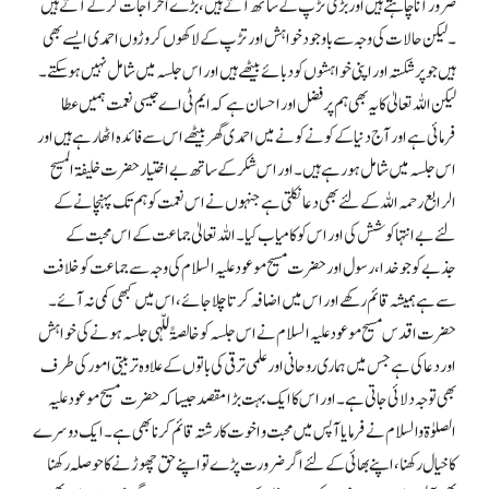
ضرور آنا چاہتے ہیں اور بڑی تڑپ کے ساتھ آتے ہیں ، بڑے اخراجات کر کے آتے ہیں
۔لیکن حالات کی وجہ سے باوجود خواہش اور تڑپ کے لاکھوں کروڑوں احمدی ایسے بھی
ہیں جو پرشکستہ اور اپنی خواہشوں کو دبائے بیٹھے ہیں اور اس جلسہ میں شامل نہیں ہو سکتے۔
لیکن اللہ تعالیٰ کا یہ بھی ہم پر فضل اور احسان ہے کہ ایم ٹی اے جیسی نعمت ہمیں عطا
فرمائی ہے اور آج دنیا کے کونے کونے میں احمدی گھر بیٹھے اس سے فائدہ اٹھا رہے ہیں اور
اس جلسہ میں شامل ہورہے ہیں ۔ اور اس شکر کے ساتھ بے اختیار حضرت خلیفۃ المسیح
الرابع رحمہ اللہ کے لئے بھی دعا نکلتی ہے جنہوں نے اس نعمت کو ہم تک پہنچانے کے
لئے بے انتہا کوشش کی اور اس کو کامیاب کیا۔ اللہ تعالیٰ جماعت کے اس محبت کے
جذبے کو جو خدا، رسول اور حضرت مسیح موعود علیہ السلام کی وجہ سے جماعت کو خلافت
سے ہے ہمیشہ قائم رکھے اور اس میں اضافہ کرتا چلا جائے،اس میں کبھی کمی نہ آئے۔
حضرت اقدس مسیح موعود علیہ السلام نے اس جلسہ کو خالصۃً للّہی جلسہ ہونے کی خواہش
اور دعا کی ہے جس میں ہماری روحانی اور علمی ترقی کی باتوں کے علاوہ تربیتی امور کی طرف
بھی توجہ دلائی جاتی ہے۔ اور اس کا ایک بہت بڑا مقصدجیساکہ حضرت مسیح موعودعلیہ
الصلوٰۃ والسلام نے فرمایا آپس میں محبت و اخوت کا رشتہ قائم کرنا بھی ہے۔ ایک دوسرے
کا خیال رکھنا،اپنے بھائی کے لئے اگر ضرورت پڑے تو اپنے حق چھوڑنے کا حوصلہ رکھنا