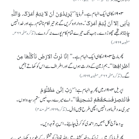
’یُرِیْدُوْنَ اَنْ لَّا یَتِمَّ اَمْرُکَ۔ وَاللّٰہِ
۱۹۰۳ ء کا ہی ایک ا لہام ہے۔فرمایا :’
یَاْبٰی اِلَّا اَنْ یُّتِمَّ اَمْرَکَ
‘۔ وہ ارادہ کریں گے جو تیرا کام ناتمام رہے اور خدا نہیں
چاہتا جو تجھے چھوڑ دے۔ جب تک تیرے تمام کام پورـے نہ کردے۔
(تذکر ہ صفحہ ۴۶۶۔
مطبوعہ ۱۹۶۹ ء)
اِنَّا نَرِثُ الْاَرْضَ نَاْکُلُھَا مِنْ
پھر مارچ ۱۹۰۳ ء کا ہی ایک الہام ہے۔’’
اَطْرَافِھَا
‘‘۔ ہم زمین کے وارث ہوں گے اور اطراف سے اس کو کھاتے آئیں
گے۔
(تذکرہ صفحہ ۴۶۶۔مطبوعہ ۱۹۶۹ ء)
’رَبِّ اِنِّیْ مَظْلُوْمٌ
اپریل ۱۹۰۳ ء میں پھریہ الہام ہے:’
فَانْتَصِرْفَسَحِّقْھُمْ تَسْحِیْقًا
‘‘۔اے میرے رب مَیں ستم رسیدہ ہوں ۔
میری مدد فرما اور انہیں اچھی طرح پیس ڈال۔
(تذکرہ ۱۹۶۹، صفحہ ۴۷۰)
یہ دعا آج کل ہمیں ہر احمدی کو کرنی چاہئے۔ اس پر توجہ دیں ۔
پھر فرمایا کہ میں نے ایک دفعہ کشف میں اللہ تعالیٰ کو تمثل کے طوپر دیکھا۔میرے