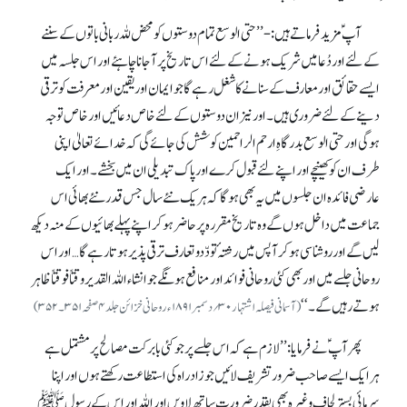
آپ ؑمزید فرماتے ہیں :- ’’حتی الوسع تمام دوستوں کو محض للہ ربانی باتوں کے سننے
کے لئے اور دُعا میں شریک ہونے کے لئے اس تاریخ پر آجانا چاہئے اور اس جلسہ میں
ایسے حقائق اور معارف کے سنانے کا شغل رہے گا جو ایمان اور یقین اور معرفت کو ترقی
دینے کے لئے ضروری ہیں ۔ اور نیز ان دوستوں کے لئے خاص دعائیں اور خاص توجہ
ہوگی اور حتی الوسع بدرگاہِ ارحم الراحمین کوشش کی جائے گی کہ خدائے تعالیٰ اپنی
طرف ان کو کھینچے اور اپنے لئے قبول کرے اور پاک تبدیلی ان میں بخشے۔ اور ایک
عارضی فائدہ ان جلسوں میں یہ بھی ہوگا کہ ہریک نئے سال جس قدر نئے بھائی اس
جماعت میں داخل ہوں گے وہ تاریخ مقررہ پر حاضر ہوکر اپنے پہلے بھائیوں کے منہ دیکھ
لیں گے اور روشناسی ہو کر آپس میں رشۃٔ تودّدوتعارف ترقی پذیر ہوتا رہے گا…اور اس
روحانی جلسے میں اور بھی کئی روحانی فوائد اور منافع ہونگے جو انشاء اللہ القدیر وقتاً فوقتاً ظاہر
ہوتے رہیں گے۔‘‘
(آسمانی فیصلہ اشتہار۳۰؍دسمبر ۱۸۹۱ ء روحانی خزائن جلد۴ صفحہ۳۵۱۔۳۵۲)
پھر آپ ؑنے فرمایا:’’لازم ہے کہ اس جلسے پر جو کئی بابرکت مصالح پر مشتمل ہے
ہرایک ایسے صاحب ضرور تشریف لائیں جو زاد راہ کی استطاعت رکھتے ہوں اور اپنا
سرمائی بستر لحاف وغیرہ بھی بقدر ضرورت ساتھ لاویں اور اللہ اور اس کے رسول ﷺ