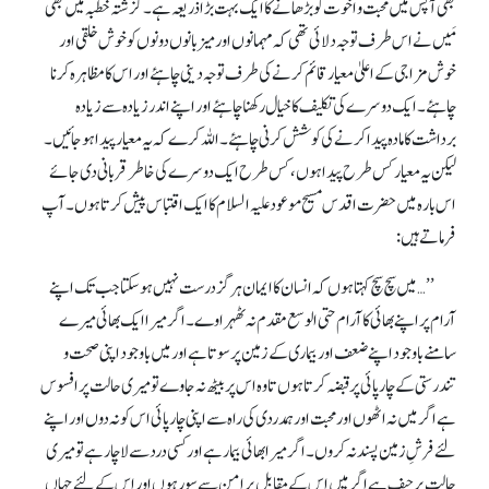
بھی آپس میں محبت و اخوت کو بڑھانے کا ایک بہت بڑا ذریعہ ہے۔گزشتہ خطبہ میں بھی
مَیں نے اس طرف توجہ دلائی تھی کہ مہمانوں اور میزبانوں دونوں کو خوش خلقی اور
خوش مزاجی کے اعلیٰ معیار قائم کرنے کی طرف توجہ دینی چاہئے ا ور اس کا مظاہرہ کرنا
چاہئے۔ایک دوسرے کی تکلیف کا خیال رکھنا چاہئے اور اپنے اندر زیادہ سے زیادہ
برداشت کا مادہ پیدا کرنے کی کوشش کرنی چاہئے۔ اللہ کرے کہ یہ معیار پیدا ہو جائیں ۔
لیکن یہ معیار کس طرح پیدا ہوں ،کس طرح ایک دوسرے کی خاطر قربانی دی جائے
اس بارہ میں حضر ت اقدس مسیح موعود علیہ السلام کا ایک اقتباس پیش کرتاہوں ۔ آپ
فرماتے ہیں :
’’…میں سچ سچ کہتا ہوں کہ انسان کا ایمان ہرگز درست نہیں ہو سکتا جب تک اپنے
آرام پر اپنے بھائی کا آرام حتی الوسع مقدم نہ ٹھہراوے۔ اگر میرا ایک بھائی میرے
سامنے باوجود اپنے ضعف اور بیماری کے زمین پر سوتا ہے اور میں باوجود اپنی صحت و
تندرستی کے چارپائی پر قبضہ کرتا ہوں تا وہ اس پر بیٹھ نہ جاوے تو میری حالت پر افسوس
ہے اگر میں نہ اٹھوں اور محبت اور ہمدردی کی راہ سے اپنی چارپائی اس کو نہ دوں اور اپنے
لئے فرشِ زمین پسند نہ کروں ۔ اگر میرا بھائی بیمار ہے اور کسی درد سے لاچار ہے تو میری
حالت پر حیف ہے اگر میں اس کے مقابل پر امن سے سو رہوں اور اس کے لئے جہاں