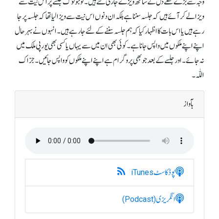
وجہ سے بڑے کھلے دل کے ساتھ ویزے جاری کئے ہیں ۔تو جو لوگ جلسے پر اس نیت سے
ویزا لے کر آئے ہیں کہ جلسہ سننا ہے بلکہ ان دنوں اس نیت سے ویزا لیاتھا کہ جلسہ پر جا
رہے ہیں یا اس بات کا اظہار کیا کہ ہم جلسہ سننے کے لئے جا رہے ہیں ۔ انہوں نے بہرحال
اپنے اپنے ملکوں میں واپس جاناہے۔ کوئی بھی ان میں سے یہاں یا کسی بھی یورپی ملک میں
نہ جائے۔ اور جلسے کے بعد جو بھی پروگرام ہے اپنے اپنے ملکوں کو واپس جائیں ۔ جزاک
اللّٰہ۔
بآواز
پوڈکاسٹ
iTunes
انگریزی
(Podcast)