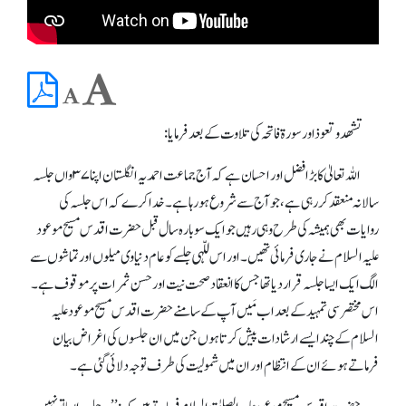
تشھدوتعوذاورسورۃ فاتحہ کی تلاوت کے بعدفرمایا:
اللہ تعالیٰ کابڑا فضل اور احسان ہے کہ آج جماعت احمدیہ انگلستان اپنا ۳۷واں جلسہ
سالانہ منعقد کر رہی ہے، جو آج سے شروع ہو رہاہے۔ خدا کرے کہ ا س جلسہ کی
روایات بھی ہمیشہ کی طرح وہی رہیں جو ایک سو بارہ سال قبل حضرت اقدس مسیح موعود
علیہ ا لسلام نے جاری فرمائی تھیں ۔ اور اس للّہی جلسے کو عام دنیاوی میلوں اور تماشوں سے
الگ ایک ایسا جلسہ قرار دیا تھا جس کا انعقاد صحت نیت اور حسن ثمرات پر موقوف ہے۔
اس مختصر سی تمہید کے بعد اب مَیں آپ کے سامنے حضرت اقدس مسیح موعود علیہ
السلام کے چند ایسے ارشادات پیش کرتاہوں جن میں ان جلسوں کی اغراض بیان
فرماتے ہوئے ان کے انتظام اور ان میں شمولیت کی طرف توجہ دلائی گئی ہے۔