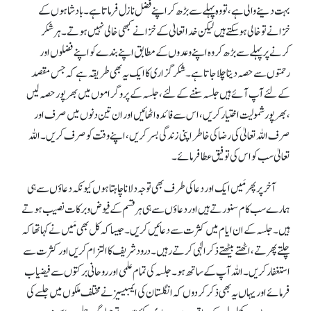
بہت دینے والی ہے، تو وہ پہلے سے بڑھ کر اپنے فضل نازل فرماتاہے۔بادشاہوں کے
خزانے تو خالی ہو سکتے ہیں لیکن خداتعالیٰ کے خزانے کبھی خالی نہیں ہوتے۔ ہر شکر
کرنے پر پہلے سے بڑھ کر وہ اپنے وعدوں کے مطابق اپنے بندے کو اپنے فضلوں اور
رحمتوں سے حصہ دیتا چلا جاتاہے۔ شکرگزاری کا ایک یہ بھی طریقہ ہے کہ جس مقصد
کے لئے آپ آئے ہیں جلسہ سننے کے لئے، جلسہ کے پروگراموں میں بھرپور حصہ لیں
،بھرپورشمولیت اختیار کریں ، اس سے فائدہ اٹھائیں اور ان تین دنوں میں صرف اور
صرف اللہ تعالیٰ کی رضا کی خاطر اپنی زندگی بسر کریں ، اپنے وقت کو صرف کریں ۔ اللہ
تعالیٰ سب کو اس کی توفیق عطا فرمائے۔
آخر پر پھر مَیں ایک اور دعا کی طرف بھی توجہ دلانا چاہتاہوں کیونکہ دعاؤں سے ہی
ہمارے سب کام سنورتے ہیں اور دعاؤں سے ہی ہر قسم کے فیوض وبرکات نصیب ہوتے
ہیں ۔ جلسہ کے ان ایام میں کثرت سے دعائیں کریں ۔جیساکہ کل بھی مَیں نے کہا تھاکہ
چلتے پھرتے، اٹھتے بیٹھتے ذکرالٰہی کرتے رہیں ۔ درود شریف کا التزام کریں اور کثرت سے
استغفار کریں ۔ اللہ آپ کے ساتھ ہو۔ جلسہ کی تمام علمی اور روحانی برکتوں سے فیضیاب
فرمائے اور یہاں یہ بھی ذکرکردوں کہ انگلستان کی ایمبیسیز نے مختلف ملکوں میں جلسے کی