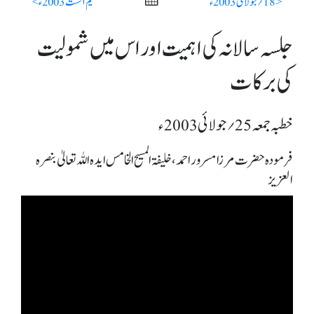
< 18؍ جولائی 2003ء
یکم اگست 2003ء >
جلسہ سالانہ کی اہمیت اور اس میں شمولیت
کی برکات
خطبہ جمعہ 25؍ جولائی 2003ء
فرمودہ حضرت مرزا مسرور احمد، خلیفۃ المسیح الخامس ایدہ اللہ تعالیٰ بنصرہ
العزیز