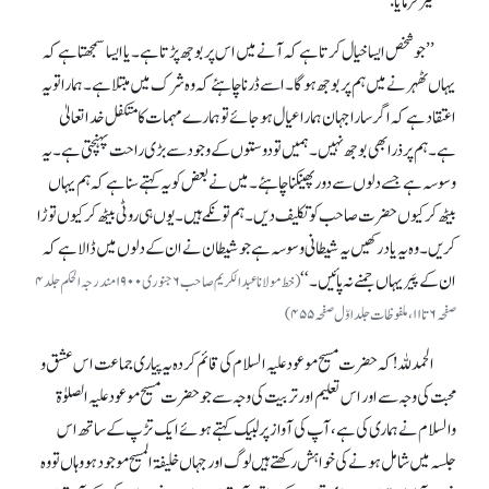
نیز فرمایا:
’’جو شخص ایسا خیال کرتا ہے کہ آنے میں اس پر بوجھ پڑتا ہے۔ یا ایسا سمجھتا ہے کہ
یہاں ٹھہرنے میں ہم پر بوجھ ہوگا۔ اسے ڈرنا چاہئے کہ وہ شرک میں مبتلا ہے۔ ہمارا تو یہ
اعتقاد ہے کہ اگر سارا جہان ہمارا عیال ہو جائے تو ہمارے مہمات کا متکفل خدا تعالیٰ
ہے۔ ہم پر ذرا بھی بوجھ نہیں ۔ ہمیں تو دوستوں کے وجود سے بڑی راحت پہنچتی ہے۔ یہ
وسوسہ ہے جسے دلوں سے دور پھینکنا چاہئے۔ میں نے بعض کو یہ کہتے سنا ہے کہ ہم یہاں
بیٹھ کر کیوں حضرت صاحب کو تکلیف دیں ۔ ہم تو نکمے ہیں ۔ یوں ہی روٹی بیٹھ کر کیوں توڑا
کریں ۔ وہ یہ یاد رکھیں یہ شیطانی وسوسہ ہے جو شیطان نے ان کے دلوں میں ڈالا ہے کہ
ان کے پَیر یہاں جمنے نہ پائیں ۔‘‘
(خط مولانا عبد الکریم صاحب ۶ جنوری ۱۹۰۰ مندرجہ الحکم جلد ۴
صفحہ ۶ تا ۱۱،ملفوظات جلد اوّل صفحہ۴۵۵)
الحمدللہ!کہ حضرت مسیح موعود علیہ السلام کی قائم کردہ یہ پیاری جماعت اس عشق و
محبت کی وجہ سے اور اس تعلیم اور تربیت کی وجہ سے جو حضرت مسیح موعود علیہ الصلوٰۃ
والسلام نے ہماری کی ہے، آپ کی آواز پر لبیک کہتے ہوئے ایک تڑپ کے ساتھ ا س
جلسہ میں شامل ہونے کی خواہش رکھتے ہیں لوگ اور جہاں خلیفۃ المسیح موجود ہو وہاں تو وہ