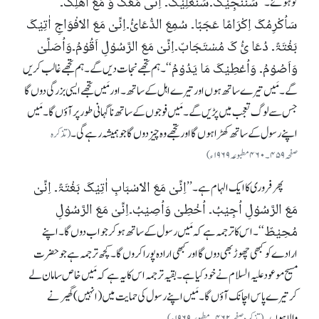
سَنُنْجِیْکَ۔سَنُعْلِیْکَ۔ اِنِّی مَعَکَ وَ مَعَ اَھْلِکَ۔
کوہوئے۔’’
سَاُکْرِمُکَ اِکْرَامًا عَجَبًا۔ سُمِعَ الدُّعَائُ۔اِنِّیْ مَعَ الْاَفْوَاجِ اٰتِیْکَ
بَغْتَۃً۔ دُعَا ئُ کَ مُسْتَجَابٌ۔اِنِّیْ مَعَ الرَّسُوْلِ اَقُوْمُ۔وَاُصَلِّیْ
وَاَصُوْمُ۔ وَاُعْطِیْکَ مَا یَدُوْمُ
‘‘۔ ہم تجھے نجات دیں گے۔ ہم تجھے غالب کریں
گے۔مَیں تیرے ساتھ ہوں اور تیرے اہل کے ساتھ۔ اور مَیں تجھے ایسی بزرگی دوں گا
جس سے لوگ تعجب میں پڑیں گے۔ مَیں فوجوں کے ساتھ ناگہانی طورپر آؤں گا۔ مَیں
اپنے رسول کے ساتھ کھڑا ہوں گا اور تجھے وہ چیز دوں گا جو ہمیشہ رہے گی۔
(تذکرہ
صفحہ ۴۵۹۔۴۶۰مطبوعہ ۱۹۶۹ ء)
اِنِّیْ مَعَ الْاَسْبَابِ اٰتِیْکَ بَغْتَۃً۔ اِنِّیْ
پھرفروری کا ایک الہام ہے۔’’
مَعَ الرَّسُوْلِ اُجِیْبُ۔ اُخْطِیْ وَاُصِیْبُ۔اِنِّیْ مَعَ الرَّسُوْلِ
مُحِیْطٌ
‘‘۔اس کا ترجمہ ہے کہ مَیں رسول کے ساتھ ہو کر جوا ب دوں گا۔اپنے
ارادے کو کبھی چھوڑبھی دوں گا اور کبھی ارادہ پورا کروں گا۔ کچھ ترجمہ ہے جو حضرت
مسیح موعود علیہ السلام نے خود کیا ہے۔ بقیہ ترجمہ اس کا یہ ہے کہ مَیں خا ص سامان لے
کر تیرے پاس اچانک آؤں گا۔ مَیں اپنے رسول کی حمایت میں (انہیں ) گھیرنے
والاہوں ۔
(تذکرہ صفحہ ۴۶۲۔مطبوعہ ۱۹۶۹ ء)