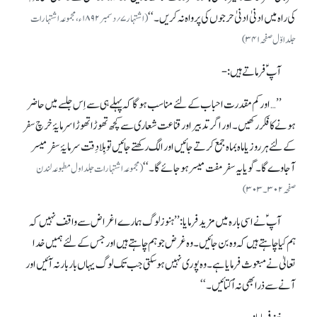
کی راہ میں ادنیٰ ادنیٰ حرجوں کی پرواہ نہ کریں ۔‘‘
(اشتہار۷؍ دسمبر۱۸۹۲ ء، مجموعہ اشتہارات
جلد اوّل صفحہ۳۴۱)
آپ ؑ فرماتے ہیں :-
’’…اورکم مقدرت احباب کے لئے مناسب ہوگا کہ پہلے ہی سے اِس جلسے میں حاضر
ہونے کا فکر رکھیں ۔ اور اگر تدبیر اور قناعت شعاری سے کچھ تھوڑاتھوڑا سرمایۂ خرچ سفر
کے لئے ہرروز یا ماہ بماہ جمع کرتے جائیں اور الگ رکھتے جائیں تو بِلا دِقت سرمایۂ سفر میسر
آجاوے گا۔ گویایہ سفر مفت میسر ہوجائے گا۔‘‘
( مجموعہ اشتہارات جلد اول مطبوعہ لندن
صفحہ ۳۰۲۔۳۰۳)
آپ ؑ نے اسی بارہ میں مزید فرمایا : ’’ہنوز لوگ ہمارے اغراض سے واقف نہیں کہ
ہم کیا چاہتے ہیں کہ وہ بن جائیں ۔ وہ غرض جو ہم چاہتے ہیں اور جس کے لئے ہمیں خدا
تعالیٰ نے مبعوث فرمایا ہے۔ وہ پوری نہیں ہو سکتی جب تک لوگ یہاں باربار نہ آئیں اور
آنے سے ذرا بھی نہ اُکتائیں ۔‘‘