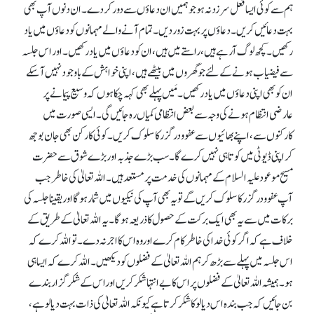
ہم سے کوئی ایسا فعل سرزد نہ ہو جو ہمیں ان دعاؤں سے دور کردے۔ان دنوں آپ بھی
بہت دعائیں کریں ۔ دعاؤں پر بہت زور دیں ۔ تمام آنے والے مہمانوں کو دعاؤں میں یاد
رکھیں ۔ کچھ لوگ آرہے ہیں ،راستے میں ہیں ،ان کو دعاؤں میں یاد رکھیں ۔ اور اس جلسہ
سے فیضیاب ہونے کے لئے جو گھروں میں بیٹھے ہیں ، اپنی خواہش کے باوجود نہیں آ سکے
ان کو بھی اپنی دعاؤں میں یاد رکھیں ۔مَیں پہلے بھی کہہ چکا ہوں کہ وسیع پیمانے پر
عارضی انتظام ہونے کی وجہ سے بعض انتظامی کمیاں رہ جائیں گی۔ایسی صورت میں
کارکنوں سے، اپنے بھائیوں سے عفو و درگزر کا سلوک کریں ۔کوئی کارکن بھی جان بوجھ
کر اپنی ڈیوٹی میں کوتاہی نہیں کرے گا۔سب بڑے جذبہ اور بڑے شوق سے حضرت
مسیح موعود علیہ السلام کے مہمانوں کی خدمت پر مستعد ہیں ۔اللہ تعالیٰ کی خاطر جب
آپ عفو ودرگزر کا سلوک کریں گے تو یہ بھی آپ کی نیکیوں میں شمار ہوگااور یقینا جلسہ کی
برکات میں سے یہ بھی ایک برکت کے حصول کا ذریعہ ہوگا۔یہ اللہ تعالیٰ کے طریق کے
خلاف ہے کہ اگر کوئی خداکی خاطر کام کرے اوروہ اس کا اجر نہ دے۔ تو اللہ کرے کہ
اس جلسہ میں پہلے سے بڑھ کر ہم اللہ تعالیٰ کے فضلوں کو دیکھیں ۔اللہ کرے کہ ایسا ہی
ہو۔ ہمیشہ اللہ تعالیٰ کے فضلوں پر اس کا بے انتہا شکرکریں اوراس کے شکرگزار بندے
بن جائیں کہ جب بندہ اس دیالو کا شکر کرتاہے کیونکہ اللہ تعالیٰ کی ذات بہت دیالو ہے،