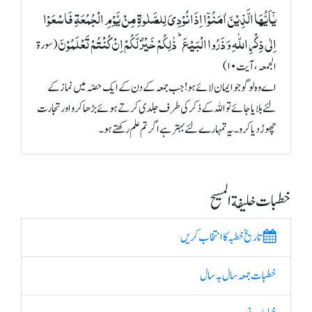
یٰۤاَیُّہَا الَّذِیۡنَ اٰمَنُوۡۤا اِذَا نُوۡدِیَ لِلصَّلٰوۃِ مِنۡ یَّوۡمِ الۡجُمُعَۃِ فَاسۡعَوۡا
اِلٰی ذِکۡرِ اللّٰہِ وَ ذَرُوا الۡبَیۡعَ ؕ ذٰلِکُمۡ خَیۡرٌ لَّکُمۡ اِنۡ کُنۡتُمۡ تَعۡلَمُوۡنَ
(سورة
الجمعہ، آیت ۱۰)
اے وہ لوگو جو ایمان لائے ہو! جب جمعہ کے دن کے ایک حصّہ میں نماز کے
لئے بلایا جائے تو اللہ کے ذکر کی طرف جلدی کرتے ہوئے بڑھا کرو اور تجارت
چھوڑ دیا کرو۔ یہ تمہارے لئے بہتر ہے اگر تم علم رکھتے ہو۔
خطبات خلیفة المسیح
تاریخ خطبہ کا انتخاب کریں
خطبات جمعہ سال بہ سال