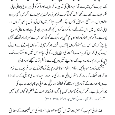
تک میرے بس میں ہے آرام رسانی کی تدبیر نہ کروں ۔اور اگر کوئی میرا دینی بھائی اپنی
نفسانیت سے مجھ سے کچھ سخت گوئی کرے تو میری حالت پر حیف ہے اگر میں بھی دیدہ و
دانستہ اس سے سختی سے پیش آؤں ۔ بلکہ مجھے چاہئے کہ میں اس کی باتوں پر صبر کروں اور
اپنی نمازوں میں اس کے لئے روروکر دعا کروں کیونکہ وہ میرا بھائی ہے اور روحانی طور پر
بیمارہے۔ اگر میرا بھائی سادہ ہو یا کم علم یا سادگی سے کوئی خطا اس سے سرزد ہو تو مجھے نہیں
چاہئے کہ میں اس سے ٹھٹھاکروں یا چیں بہ جبیں ہوکر تیزی دکھاؤں یا بدنیتی سے اس کی
عیب گیری کروں کہ یہ سب ہلاکت کی راہیں ہیں ۔ کوئی سچا مومن نہیں ہو سکتا جب تک
اس کا دل نرم نہ ہو۔ جب تک وہ اپنے تئیں ہر یک سے ذلیل تر نہ سمجھے اور ساری
مشیختیں دُور نہ ہوجائیں ۔ خادم القوم ہونا مخدوم بننے کی نشانی ہے اور غریبوں سے نرم
ہو کر اور جُھک کر بات کرنا مقبول الٰہی ہونے کی علامت ہے، اور بدی کا نیکی کے ساتھ جوا
ب دینا سعادت کے آثار ہیں اور غصے کو کھا لینا اور تلخ بات کو پی جانا نہایت درجے کی
جوانمردی ہے۔ مگر میں دیکھتاہوں کہ یہ باتیں ہماری جماعت کے بعض لوگوں میں نہیں
…‘‘۔
(شہادت القرآن، روحانی خزائن جلد۶، صفحہ۳۹۵۔۳۹۶)
اللہ تعالیٰ ہم سب کو حضرت اقدس مسیح موعود علیہ السلام کی اس نصیحت کے مطابق