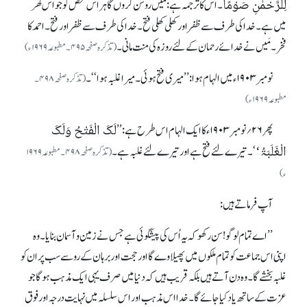
لِلرَّحْمٰنِ صَوْمًا
۔اس کا ترجمہ ہے :مَیں روشن کروں گا ہر اس شخص کو جو اس گھر
میں ہے۔ خدا کی طرف سے ظفر اور کھلی کھلی فتح۔ خدا کی طرف سے ظفر اور فتح۔احمد کا
فخر۔ مَیں نے خدائے رحمان کے لئے روزہ کی منت مانی۔
(تذکرہ صفحہ ۴۹۵۔مطبوعہ ۱۹۶۹ ء)
نومبر ۱۹۰۳ ء میں الہام ہوا: ’’میری فتح ہوئی۔میرا غلبہ ہوا‘‘۔
(تذکرہ صفحہ ۴۹۸۔
مطبوعہ ۱۹۶۹ ء)
لَکَ الْفَتْحُ وَلَکَ
پھر ۲۶؍نومبر ۱۹۰۳ ء کا ایک الہام اس طرح ہے :’’
الْغَلَبَۃُ‘
‘۔ تیرے لئے فتح ہے اور تیرے لئے غلبہ ہے۔
(تذکرہ صفحہ ۴۹۸۔مطبوعہ ۱۹۶۹
ء)
آپ فرماتے ہیں :
’’اے تمام لوگو! سن رکھو کہ یہ اُس کی پیشگوئی ہے جس نے زمین و آسمان بنایا۔ وہ
اپنی اس جماعت کو تمام ملکوں میں پھیلاوے گا اور حجت اور برہان کے رو سے سب پر ان کو
غلبہ بخشے گا۔ وہ دن آتے ہیں بلکہ قریب ہیں کہ دنیا میں صر ف یہی ایک مذہب ہوگا جو
عزت کے ساتھ یاد کیاجائے گا۔خدااس مذہب اور اس سلسلہ میں نہایت درجہ اور فو ق