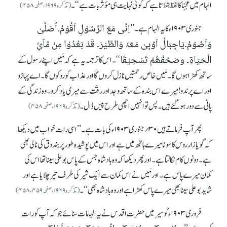
الہام میں عَجَبًا کا لفظ بتلاتاہے کہ کو ئی نہایت ہی مؤثر با ت ہے‘‘۔
(تذکرہ ۱۹۶۹، صفحہ ۴۵۸)
اِنِّی مَعَ الرَّسُوْلِ اَقُوْمُ۔اُصَلِّیْ
جنوری ۱۹۰۳ ء کا یہ الہام ہے۔ ’’
وَاَصُوْمُ۔یَاجِبَالُ اَوِّبِیْ مَعَہٗ وَالطَّیْرَ۔ قَدْ بَعُدُوْا مِنْ مَّآئِ
الْحَیَاۃِ۔ وصَحِّقْھُمْ تَسْحِیْقَا
‘‘۔اس کا ترجمہ یہ ہے کہ مَیں اپنے رسول کے
ساتھ کھڑا ہوں گا۔مَیں خاص رحمتیں نازل کروں گا اور عذاب کو روکوں گا۔ اے پہاڑو
اور اے پرندو!میرے اس بندہ کے ساتھ وجد اور رقّت سے میری یاد کرو۔ وہ زندگی کے
پانی سے دور ہوگئے ہیں ۔پس تو انہیں اچھی طرح پیس ڈال۔
(تذکرہ ۱۹۶۹، صفحہ ۴۵۸)
پھر آپ فرماتے ہیں ۳۰؍جنوری ۱۹۰۳ ء کی با ت ہے۔ ’’اسی رات خواب میں دیکھا
کہ گویا زار روس کا سوٹا میرے ہاتھ میں ہے اور اس میں پوشیدہ طورپر بندوق کی نالی بھی
ہے۔ دونوں کام نکالتا ہے۔ اور پھر دیکھاکہ وہ بادشاہ جس کے پاس بو علی سینا تھا اس کی
کمان میرے پاس ہے۔ اور مَیں نے اس کمان سے ایک شیر کی طرف تیر چلایا ہے اور
شاید بو علی سینا بھی میرے پاس کھڑاہے اور وہ بادشاہ بھی‘‘۔
(تذکرہ ۱۹۶۹، صفحہ ۴۵۸،۴۵۹)
فروری ۱۹۰۳ ء کوسیر میں حضرت اقدس نے یہ الہامات سنائے جو کہ آپ کو رات