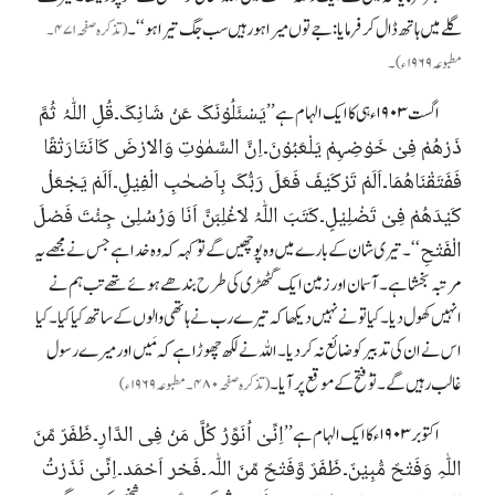
گلے میں ہاتھ ڈال کر فرمایا:جے تو ں میرا ہو رہیں سب جگ تیرا ہو‘‘۔
(تذکرہ صفحہ ۴۷۱۔
مطبوعہ ۱۹۶۹ ء)۔
یَسْئَلُوْنَکَ عَنْ شَانِکَ۔قُلِ اللّٰہُ ثُمَّ
اگست ۱۹۰۳ ء ہی کا ایک الہام ہے ’’
ذَرْھُمْ فِیْ خَوْضِہِمْ یَلْعَبُوْنَ۔اِنَّ السَّمٰوٰتِ وَالْاَرْضَ کَانَتَارَتْقًا
فَفَتَقْنَاھُمَا۔اَلَمْ تَرْکَیْفَ فَعَلَ رَبُّکَ بِاَصْحٰبِ الْفِیْلِ۔اَلَمْ یَجْعَلْ
کَیْدَھُمْ فِیْ تَضْلِیْلٍ۔کَتَبَ اللّٰہُ لَاَغْلِبَنَّ اَنَا وَرُسُلِیْ جِئْتَ فَصْلَ
الْفَتْحِ
‘‘۔تیری شان کے بارے میں وہ پوچھیں گے توُ کہہ کہ وہ خدا ہے جس نے مجھے یہ
مرتبہ بخشاہے۔آسمان اور زمین ایک گٹھڑی کی طرح بندھے ہوئے تھے تب ہم نے
انہیں کھول دیا۔کیاتو نے نہیں دیکھا کہ تیرے رب نے ہاتھی والوں کے ساتھ کیاکیا۔ کیا
اس نے ان کی تدبیر کو ضائع نہ کردیا۔ اللہ نے لکھ چھوڑا ہے کہ مَیں اور میرے رسول
غالب رہیں گے۔توُفتح کے موقع پر آیا۔
(تذکرہ صفحہ ۴۸۰۔مطبوعہ ۱۹۶۹ ء)
اِنِّیْ اُنَوِّرُ کُلَّ مَنْ فِی الدَّارِ۔ظَفَرٌ مِّنَ
ا کتوبر ۱۹۰۳ ء کا ایک الہام ہے ’’
اللّٰہِ وَفَتْحٌ مُّبِیْنٌ۔ظَفَرٌ وَّفَتْحٌ مِّنَ اللّٰہ۔فَخر اَحْمَد۔اِنِّیْ نَذَرْتُ