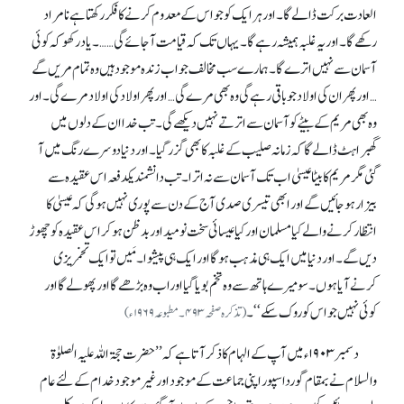
العادت برکت ڈالے گا۔ اور ہرایک کو جو اس کے معدوم کرنے کا فکر رکھتاہے نامراد
رکھے گا۔ اور یہ غلبہ ہمیشہ رہے گا۔ یہاں تک کہ قیامت آ جائے گی ……۔یاد رکھو کہ کوئی
آسمان سے نہیں اترے گا۔ہمارے سب مخالف جو اب زندہ موجود ہیں وہ تمام مریں گے
…اور پھر ان کی اولاد جو باقی رہے گی وہ بھی مرے گی… اور پھر اولاد کی اولاد مرے گی۔ اور
وہ بھی مریم کے بیٹے کو آسمان سے اترتے نہیں دیکھے گی۔ تب خدا ان کے دلوں میں
گھبراہٹ ڈالے گا کہ زمانہ صلیب کے غلبہ کابھی گزر گیا۔ اور دنیا دوسرے رنگ میں آ
گئی مگرمریم کا بیٹا عیسیٰ اب تک آسمان سے نہ اترا۔ تب دانشمندیکدفعہ ا س عقیدہ سے
بیزار ہو جائیں گے اور ابھی تیسری صدی آج کے دن سے پوری نہیں ہوگی کہ عیسیٰ کا
انتظار کرنے والے کیا مسلمان اور کیا عیسائی سخت نومید اور بدظن ہوکر ا س عقیدہ کو چھوڑ
دیں گے۔ اور دنیا میں ایک ہی مذہب ہوگا اور ایک ہی پیشوا۔ مَیں تو ایک تخمریزی
کرنے آیاہوں ۔سو میرے ہاتھ سے وہ تخم بویا گیا اوراب و ہ بڑھے گا اور پھولے گا اور
کوئی نہیں جو اس کو روک سکے ‘‘۔
(تذکرہ صفحہ ۴۹۳۔مطبوعہ ۱۹۶۹ ء)
دسمبر ۱۹۰۳ ء میں آپ کے الہام کا ذکر آتاہے کہ ’’حضرت حجۃ اللہ علیہ الصلوٰۃ
والسلام نے بمقام گورداسپور اپنی جماعت کے موجود اور غیر موجود خدام کے لئے عام