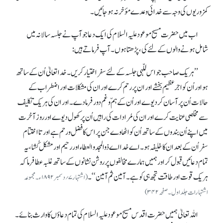
کمزوریوں کی وجہ سے خدائی وعدے مؤخر نہ ہوجائیں ۔
اب میں حضرت مسیح موعود علیہ السلام کی ایک دعا جو آپ نے جلسہ سالانہ میں
شامل ہونے والوں کے لئے کی، پڑھتا ہوں ۔ آپ فرماتے ہیں :
’’ہریک صاحب جو اس للّہی جلسہ کے لئے سفر اختیار کریں ۔ خدا تعالیٰ اُن کے ساتھ
ہو اور اُن کو اجرعظیم بخشے اور ان پر رحم کرے اور ان کی مشکلات اور اضطراب کے
حالات اُن پر آسان کر دیوے اور اُن کے ہمّ و غم دور فرمادے۔ اور ان کی ہر یک تکلیف
سے مخلصی عنایت کرے اور ان کی مُرادات کی راہیں اُن پر کھول دیوے اور روز آخرت
میں اپنے اُن بندوں کے ساتھ اُن کو اٹھاوے جن پر اس کا فضل و رحم ہے اور تا اختتام
سفر اُن کے بعد ان کا خلیفہ ہو۔ اے خدا اے ذوالمجد و العطاء اور رحیم اور مشکل کُشا،یہ
تمام دعائیں قبول کر اور ہمیں ہمارے مخالفوں پر روشن نشانوں کے ساتھ غلبہ عطا فرما کہ
ہر یک قوت اور طاقت تجھ ہی کو ہے۔ آمین ثم آمین‘‘۔
(اشتہار ۷؍ دسمبر ۱۸۹۲ ء۔ مجموعہ
اشتہارات جلداول۔ صفحہ ۳۴۲)
اللہ تعالیٰ ہمیں حضرت اقدس مسیح موعود علیہ السلام کی تمام دعاؤں کاوارث بنائے۔