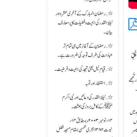
٭…رمضان المبارک کے آخری عشرہ اور
لیلۃ القدر کی اہمیت و فضیلت کا پر معارف
بیان۔
٭…رمضان کے آغاز میں ہی تمام تر
کُلِّ
عبادات کی طرف توجہ کی ضرورت ہے۔
٭…قیام لیل یعنی تہجد کی اہمیت و فرضیت۔
 تُجھے
٭…استغفار اور توبہ
۔
٭…لیلۃ القدر کی دعائیں اور نبی اکرم
ﷺ کے کامل بروز کی بعثت۔
 میں
۱۴؍نومبر ۲۰۰۳ ء بمطابق ۱۴؍
وں
نبوت ۱۳۸۲ ہجری شمسی بمقام مسجد فضل
یسر