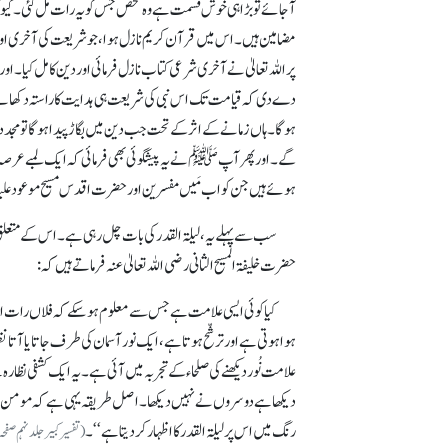
آجائے توبڑا ہی خوش قسمت ہے وہ شخص جس کو یہ رات مل گئی۔ کیونکہ 
مضامین ہیں۔ اس میں قرآن کریم نازل ہوا، جو شریعت کی آخری ا
پراللہ تعالیٰ نے آخری شرعی کتاب نازل فرمائی اور دین کامل کیا۔ اور ا
دے دی کہ قیامت تک اس نبی کی شریعت ہی ہدایت کاراستہ دکھانے 
ہوگا۔ ہاں زمانے کے اثر کے تحت جب دین میں بگاڑ پیداہوگا تو مجددین 
گے۔ اور پھر آپﷺ نے یہ پیشگوئی بھی فرمائی کہ ایک لمبے عرصہ کے 
ہوئے ہیں جن کو اب مَیں مفسرین اور حضرت اقدس مسیح موعود علیہ
سب سے پہلے یہ، لیلۃ القدر کی بات چل رہی ہے۔ اس کے متعلق
حضرت خلیفۃ المسیح الثانی رضی اللہ تعالیٰ عنہ فرماتے ہیں کہ :
کیاکوئی ایسی علامت ہے جس سے معلوم ہوسکے کہ فلاں رات اس 
ہوا ہوتی ہے اور ترشّح ہوتاہے، ایک نور آسمان کی طرف جاتا یاآتا نظ
علامت نُور دیکھنے کی صلحاء کے تجربہ میں آئی ہے۔ یہ ایک کشفی نظ
دیکھاہے دوسروں نے نہیں دیکھا۔ اصل طریقہ یہی ہے کہ مومن اللہ
رنگ میں اس پر لیلۃ القدر کا اظہار کر دیتاہے‘‘۔
(تفسیر کبیر جلد نہم صفحہ ۳۲۹)