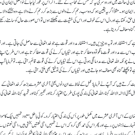
ایمان کی حالت میں اور دوسری یہ کہ نفس کے محاسبہ کے لئے۔ اگر اس پر غور کیا جائے تواصل ایمان کی
ر ایمان ہو۔ مثلا ً اگر یہ یقین ہو کہ وہ سب رحم کرنے والوں سے بڑھ کر رحم کرنے والاہے، وہ بخشنے والا
 بھی حق رکھتاہے اور دل اس کے خوف اور اس کی خشیت سے پگھلتے ہوں تو اس صورت حال کو سامنے رکھت
 گناہ معاف کر دیتاہے۔
کہ استغفار اور توبہ دو چیزیں ہیں۔ استغفار مدد اور قوت ہے جو خداتعالیٰ سے حاصل کی جاتی ہے۔ اور ت
 جب اس سے مدد اور قوت مانگو تو وہ عطا کرتاہے اور نیکیاں کرنے کی قوت عطا کرتاہے اور اس طرح اپنے
اس نے چونکہ اللہ تعالیٰ سے مدد مانگی ہوتی ہے اس لئے نیکیاں کرنے کی قوت قائم رہتی ہے۔ تو فرمایا آ
 کرتاہے توپچھلے گناہ بھی معاف ہو جاتے ہیں اور نیکیاں کرنے کی توفیق بھی ملتی رہتی ہے۔
رتے ہیں کہ آپؐ نے فرمایا :عمل کے لحاظ سے ان دنوں یعنی آخری عشرہ سے بڑھ کر خداتعالیٰ کے
ہ الا اللہ کہنا، اللہ تعالیٰ کی بندگی پوری طرح اختیار کرنا اور تکبیر کہنا اور تحمید کہنا، اللہ تعالیٰ کی 
ان کے اس آخری عشرے میں مکمل طورپر اُس کی بندگی اختیار کرو۔ کوئی باطل معبود تمہیں نیک کام
ونا تمہارے ذہنوں پر رہے اور پھر اس کی حمد بھی کرو کہ اس نے تمہیں اتنی نعمتیں بخشی ہیں، اتنی نعمتوں 
سامان پیدا فرمائے اور سب سے بڑھ کر یہ، اور اس پر جتنا بھی اللہ تعالیٰ کا شکر ادا کیاجائے کم ہے 