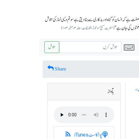
ہ صفت ہے کہ انسان کو گناہ اور بدکاری سے ہٹادیتی ہے سو تم ویسی نماز کی تلاش
نعمتوں کی جان ہے‘‘
(حضرت مسیح موعودؑ،ملفوظات ، جلد ۳، صفحہ ۱۰۳)
تلاش
Share
بآواز
پوڈکاسٹ
iTunes