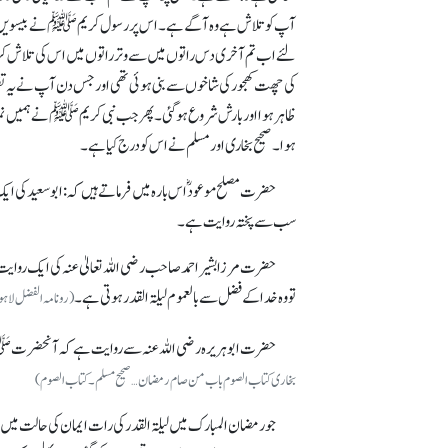
آپ کو تلاش ہے وہ آگے ہے۔ اس پر رسول کریمﷺ نے بیسویں رمضان کی
لئے اب تم آخری دس راتوں میں سے وتر راتوں میں اس کی تلاش کرو۔ 
کی چھت کھجور کی شاخوں سے بنی ہوئی تھی اور جس دن آپ نے یہ تقریر
ظاہر ہوا اور بارش شروع ہو گئی۔ پھر جب نبی کریمﷺ نے ہمیں نماز پڑ
ہوا۔ صحیح بخاری اور مسلم نے اس کو درج کیا ہے۔
سب سے پختہ روایت ہے۔
حضرت مرزا بشیر احمد صاحب رضی اللہ تعالیٰ عنہ کی ایک روایت
تووہ خداکے فضل سے بالعموم لیلۃ القدر ہوتی ہے۔
(رونامہ الفضل لاہور ۸؍جولائی ۱۹۵۰
حضرت ابوہریرہ رضی اللہ عنہ سے روایت ہے کہ آنحضرتﷺ 
بخاری کتاب الصوم باب من صام رمضان … صحیح مسلم۔ کتاب الصوم )
جو رمضان المبارک میں لیلۃ القدر کی رات ایمان کی حالت می