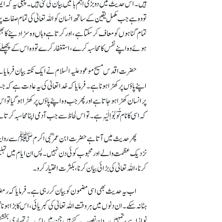
ہیں۔ اس حدیث میں دو بڑی اہم باتیں بیان کی گئی ہیں۔ پہلی یہ کہ 
تو وہ ہے جب مکمل یقین کے ساتھ انسان کو اللہ تعالیٰ کی تمام صفات پ
تمام گناہوں کو معاف کر سکتاہے، اور کرتاہے وہاں وہ سزادینے کا
ہوئے وہ اپنے نفس کا محاسبہ کرے، استغفار کرے تو وہ اس کے پچھلے
حضرت اقدس مسیح موعود علیہ السلام نے ایک نکتہ بیان فرمایاہے 
اپنے پاؤں پر کھڑا ہوناہے۔ فرمایا کہ خداتعالیٰ کی یہ عادت ہے کہ
پر انسان کھڑا ہو جاتاہے اور پھر جب وہ اپنے پاؤں پر کھڑا ہوگیاتو 
کہ اسی کانام تُوْبُوْ اِلَیْہِ ہے۔ تو اس لحاظ سے جب آدمی اپنا محاسبہ
پھر حدیث میں آتاہے حضرت ابن عمر ؓ نبی اکرمﷺ سے روایت ک
نزدیک عظمت والے اور محبوب کوئی دن نہیں۔ پس ان ایام میں تہلیل یعنی لاال
کرنا، اللہ تعالیٰ کی بڑائی بیان کرنا، بکثرت اختیار کرو۔
اب یہ حدیث بھی اسی مضمون کو بیان کر رہی ہے۔ فرمایاکہ رمض
ہٹا نہ سکے۔ ان دنوں میں ہر وقت اللہ تعالیٰ کی کبریائی، اس کا بڑا ہ
نوازا ہے، تمہیں یہ دن نصیب کئے ہیں جن میں اس نے تمہاری بخشش کے 