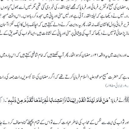
 صبح کو تقریر فرمائی اور فرمایاکہ مجھے لیلۃ القدر کی خبردی گئی تھی مگر مَیں اُسے بھول گیا ہوں
مَیں نے دیکھا ہے کہ لیلۃ القدر آئی ہے اور مَیں مٹی اور پانی میں سجدہ کررہاہوں۔ اس وقت مسجد ن
 فرمائی بادل کانشان تک نہ تھا۔ پھر یہ روایت کرنے والے کہتے ہیں کہ اچانک بادل کاایک ٹکڑا آسمان 
ھائی تو مَیں نے دیکھا کہ آپ کی پیشانی پر مٹی اور پانی کے نشانات ہیں، ایسا خواب کی تصدیق کے لئ
حضرت مصلح موعود ؓ اس بارہ میں فرماتے ہیں کہ :ابوسعید کی ایک اور روایت میں یہ واقعہ ۲۱؍رمضان کو ہوا تھا۔ پھر آپ لکھتے ہیں کہ امام شافعی کہتے ہیں کہ اس بارہ می
 ہے کہ حضرت مسیح موعود علیہ السلام فرمایا کرتے تھے کہ اگر رمضان کی ستائیسویں رات جمعہ کی رات
 ء)
’مَنْ قَامَ لَیْلَۃَ الْقَدْرِ اِیْمَانًا وَّاِحْتِسَابًا غُفِرَلَہٗ مَا تَقَدَّمَ مِنْ ذَنْبِہٖ
نے فرمایا :
‘۔
(صحی
ں اور ثواب کی نیت سے نفس کے محاسبہ کی خاطرعبادت کرے تو اس کے تمام پچھلے گناہ معاف کردئے ج