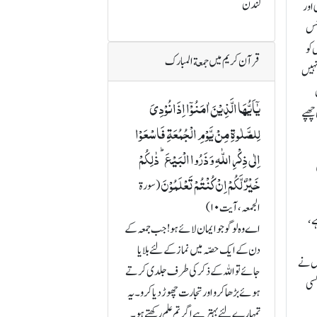
لندن
 اور
 جس
 کو
قرآن کریم میں جمعة المبارک
نہیں
یٰۤاَیُّہَا الَّذِیۡنَ اٰمَنُوۡۤا اِذَا نُوۡدِیَ
چھپے
لِلصَّلٰوۃِ مِنۡ یَّوۡمِ الۡجُمُعَۃِ فَاسۡعَوۡا
اِلٰی ذِکۡرِ اللّٰہِ وَ ذَرُوا الۡبَیۡعَ ؕ ذٰلِکُمۡ
خَیۡرٌ لَّکُمۡ اِنۡ کُنۡتُمۡ تَعۡلَمُوۡنَ
(سورة
الجمعہ، آیت ۱۰)
ے،
اے وہ لوگو جو ایمان لائے ہو! جب جمعہ کے
دن کے ایک حصّہ میں نماز کے لئے بلایا
یں نے
جائے تو اللہ کے ذکر کی طرف جلدی کرتے
کسی
ہوئے بڑھا کرو اور تجارت چھوڑ دیا کرو۔ یہ
تمہارے لئے بہتر ہے اگر تم علم رکھتے ہو۔