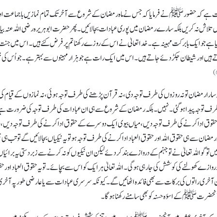
یت ہے کہ حضورﷺ نے فرمایاکہ جس نے ماہ رمضان کے شروع سے آخر تک تمام نمازیں باجماعت اد
 میں تلاش نہ کریں بلکہ سارے رمضان میں پوری عبادات بجا لائیں۔ پھر حضرت ابوہریرہ رضی اللہ عنہ بی
اہے جو ایک بابرکت مہینہ ہے۔ خداتعالیٰ نے اس کے روزے رکھنا تم پر فرض کئے ہیں۔ اس میں جنت
ہیں اور شیطان جکڑ دئے جاتے ہیں۔ اس میں ایک رات ہے جو ہزار مہینوں سے بہتر ہے۔ جو اُس کی خ
 سارا رمضان تو نہ روزوں کی طرف توجہ دی، نہ قرآن پڑھنے کی طرف توجہ ہوئی، نہ نمازوں کے قیام کی
 طرف توجہ پیدا ہوگئی۔ نہیں۔ بلکہ رمضان کے شروع سے ہی ان عبادات کی طرف توجہ کی ضرورت ہے
 کے حقوق ادا کرنے کی طرف توجہ دیں، میاں بیوی ایک دوسرے کے حقوق ادا کرنے کی طرف توجہ دیں،
ے ہی حقوق اللہ اور حقوق العباد ادا کرنے کی طرف توجہ ہو تو یہ نیکیاں بجا لائیں گے تو تب ہی ج
واللہ تعالیٰ نے تو جہنم کے دروازے بند کردئے لیکن ان نیکیوں کو نہ کرنے سے زبردستی یہ برائیا
روازے کھولنے کی کوشش کی جا رہی ہوگی۔ اللہ تعالیٰ ہر ایک کو اس سے بچائے۔ تو یہ حقوق العباد اور 
 ان آخری راتوں کی برکات سے بھی فائدہ اٹھائیں گے۔ کیونکہ سرسری عبادات سے یا عارضی طورپہ آخ
ہ آنحضرت ﷺ کے اسؤہ حسنہ کو بھی سامنے رکھنا ہوگا۔