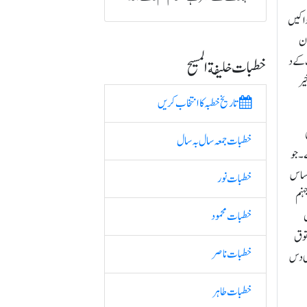
ا کیں
ان
 کے د
خطبات خلیفة المسیح
یر
تاریخ خطبہ کا انتخاب کریں
خطبات جمعہ سال بہ سال
۔ جو
 ساس
خطبات نور
ہنم
ں
خطبات محمود
حقوق
خطبات ناصر
ری دس
خطبات طاہر