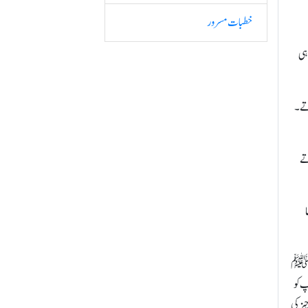
خطبات مسرور
ہی
اتے۔
تے
ریمﷺ
پ کو
ز کی