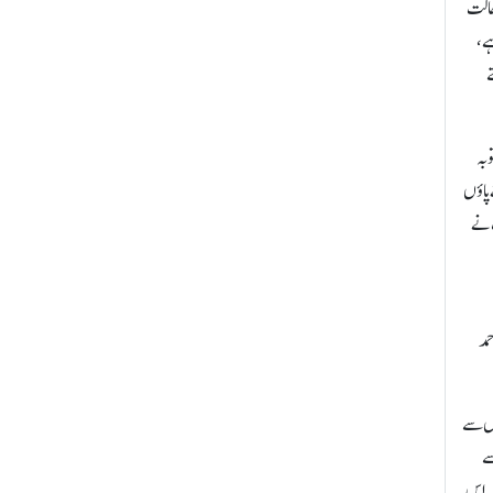
 حالت
ہے،
ے
وبہ
 پاؤں
پ نے
حمد
وں سے
سے
کہ اس