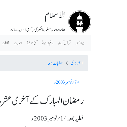
الاسلام
جماعت احمدیہ مسلمہ عالمگیر کی مرکزی اُردو ویب سائٹ
پہلا صفحہ
قرآن کریم
خاتم الانبیاء ؐ
مسیح موعودؑ
احمدیت
خلافت
لائبریری
خطبات جمعہ
< 7؍ نومبر 2003ء
رمضان المبارک کے آخری عشرہ اور
خطبہ جمعہ 14؍ نومبر 2003ء