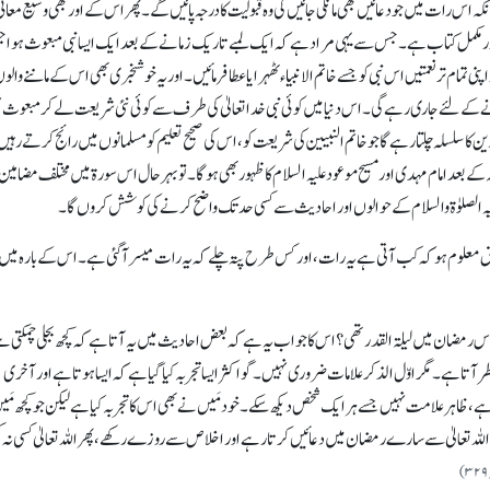
اس رات میں جو دعائیں بھی مانگی جائیں گی وہ قبولیت کادرجہ پائیں گے۔ پھراس کے اور بھی وسیع معانی
ور مکمل کتاب ہے۔ جس سے یہی مراد ہے کہ ایک لمبے تاریک زمانے کے بعد ایک ایسا نبی مبعوث ہوا
پنی تمام ترنعمتیں اس نبی کو جسے خاتم الانبیاء ٹھہرایا عطا فرمائیں۔ اور یہ خوشخبری بھی اس کے ماننے والوں
کے لئے جاری رہے گی۔ اس دنیا میں کوئی نبی خداتعالیٰ کی طرف سے کوئی نئی شریعت لے کر مبعوث 
کا سلسلہ چلتا رہے گا جو خاتم النبیین کی شریعت کو، اس کی صحیح تعلیم کو مسلمانوں میں رائج کرتے رہیں
بعد امام مہدی اور مسیح موعود علیہ السلام کا ظہور بھی ہوگا۔ تو بہرحال اس سورۃ میں مختلف مضامین 
 الصلوٰۃ والسلام کے حوالوں اور احادیث سے کسی حد تک واضح کرنے کی کوشش کروں گا۔
 معلوم ہوکہ کب آتی ہے یہ رات، اور کس طرح پتہ چلے کہ یہ رات میسر آگئی ہے۔ اس کے بارہ میں
رمضان میں لیلۃ القدر تھی؟اس کا جواب یہ ہے کہ بعض احادیث میں یہ آتاہے کہ کچھ بجلی چمکتی ہ
ر آتاہے۔ مگر اوّل الذکر علامات ضروری نہیں۔ گو اکثر ایسا تجربہ کیا گیاہے کہ ایسا ہوتاہے اور آخری
ارہ ہے، ظاہر علامت نہیں جسے ہرایک شخص دیکھ سکے۔ خودمَیں نے بھی اس کا تجربہ کیا ہے لیکن جو کچھ مَ
 تعالیٰ سے سارے رمضان میں دعائیں کرتا رہے اور اخلاص سے روزے رکھے، پھر اللہ تعالیٰ کسی نہ 