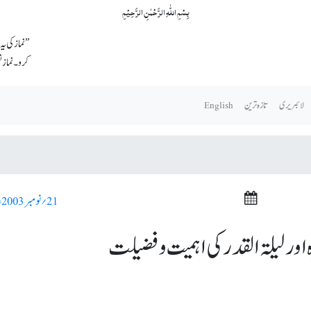
بِسۡمِ اللّٰہِ الرَّحۡمٰنِ الرَّحِیۡمِ
’’نماز کی ی
کرو۔ نماز 
لائبریری
تازہ ترین
English
21؍ نومبر 2003ء >
 لیلۃ القدر کی اہمیت و فضیلت