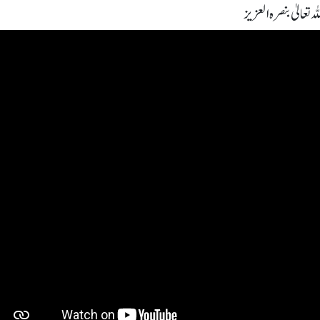
 تعالیٰ بنصرہ العزیز