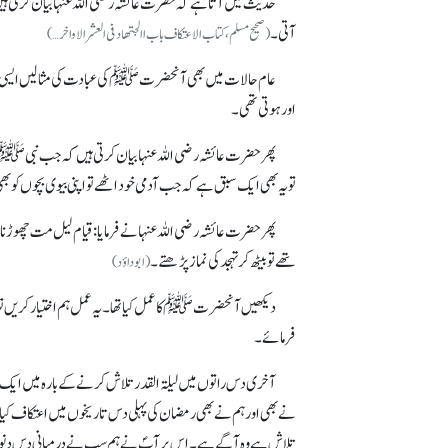
حدیث میں آتاہے کہ حضرت عائشہ رضی اللہ عنہا بیان کرتی 
آتی۔
(صحیح مسلم، کتاب الاعتکاف باب االجتھاد فی العشر الاواخر…)
عام حالات میں بھی آنحضرتﷺ کی عبادت کی مثالیں ایسی ہیں کہ
اور ہوتی تھی۔
پھر حضرت عائشہ رضی اللہ عنہا بیان کرتی ہیں کہ جب نبیﷺ آخ
تویہ بھی ایک سبق ہے کہ جب آدمی خود اٹھے تو اپنی بیوی بچوں کو 
پھر حضرت عائشہ رضی اللہ عنہانے فرمایا : قیام لیل مت چھو
تھے توبیٹھ کر تہجد کی نماز پڑھتے۔
(ابوداؤد )
دیکھیں آنحضرتﷺ کا عمل کیا تھا۔ یہ عمل ہم اختیار کریں تو پھر ہ
فرمائے۔
آخری دس راتوں میں لیلۃالقدر تلاش کرنے کے بارہ میں ای
نے بھی اور ہم نے بھی رمضان کی پہلی دس تاریخوں میں اعتکاف کی
تلاش ہے وہ آگے ہے۔ اس پر آپؐ نے ہم سب نے درمیانی دس دنو