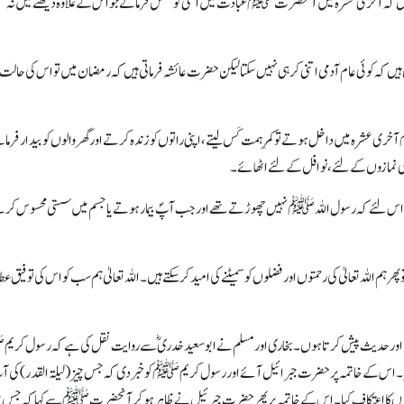
ہیں کہ آخری عشرہ میں آنحضرتﷺ عبادت میں اتنی کوشش فرماتے جو اس کے علاوہ دیکھنے میں نہ
 کوئی عام آدمی اتنی کر ہی نہیں سکتا لیکن حضرت عائشہ فرماتی ہیں کہ رمضان میں تو اس کی حالت 
ری عشرہ میں داخل ہوتے تو کمر ِہمت کَس لیتے، اپنی راتوں کو زندہ کرتے اور گھروالوں کو بیدارفرم
بھی نمازوں کے لئے، نوافل کے لئے اٹھائے۔
ڑنا اس لئے کہ رسول اللہﷺ نہیں چھوڑتے تھے اور جب آپؐ بیمار ہوتے یا جسم میں سستی محسوس کر
م اللہ تعالیٰ کی رحمتوں اور فضلوں کو سمیٹنے کی امید کر سکتے ہیں۔ اللہ تعالیٰ ہم سب کو اس کی توفیق عطا
ک اور حدیث پیش کرتاہوں۔ بخاری اور مسلم نے ابوسعید خدری ؓ سے روایت نقل کی ہے کہ رسول ک
ا۔ اس کے خاتمہ پر حضرت جبرائیل آئے اور رسول کریمﷺ کو خبر دی کہ جس چیز (لیلۃ القدر) کی آ
ں کا اعتکاف کیا۔ اس کے خاتمہ پر پھر حضرت جبرئیل نے ظاہر ہو کر آنحضرتﷺ سے کہا کہ جس چی