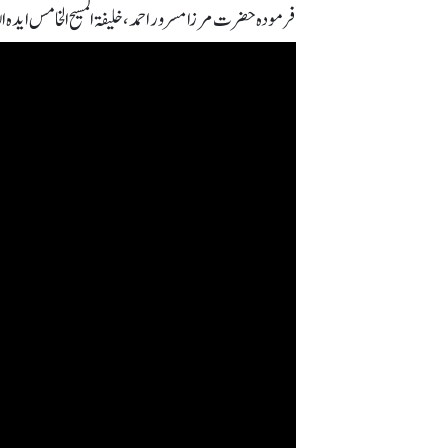
فرمودہ حضرت مرزا مسرور احمد، خلیفۃ المسیح الخامس ایدہ اللہ