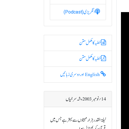
انگریزی
(Podcast)
خطبہ کا مکمل متن
خطبہ کا مکمل متن
English اور دوسری زبانیں
14؍ نومبر 2003ء شہ سرخیاں
لیلۃ القدر ہزار مہینوں سے بہتر ہے جس میں
قرآن کریم نازل ہوا