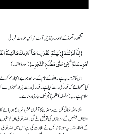
تشھدوتعوذکے بعددرج ذیل آیت قرآنیہ تلاوت فرمائی
اِنَّاۤ اَنۡزَلۡنٰہُ فِیۡ لَیۡلَۃِ الۡقَدۡرِ۔وَ مَاۤ اَدۡرٰٮکَ مَا لَیۡلَۃُ ال
{
اَمۡرٍ۔سَلٰمٌ ۟ۛ ہِیَ حَتّٰی مَطۡلَعِ الۡفَجۡرِ ۔
}(سورۃ القدر)
اس کاترجمہ یہ ہے۔ اللہ کے نام کے ساتھ جو بے انتہا رحم کرنے وال
کیا سمجھائے کہ قدر کی رات کیا ہے۔ قدر کی رات ہزار مہینوں سے 
سلام ہے۔ یہ (سلسلہ) طلوعِ فجر تک جاری رہتا ہے۔
انشاء اللہ تعالیٰ کل سے رمضان کا آخری عشرہ شروع ہوجائ
اعتکاف بیٹھیں گے، دعاؤں کی توفیق ملے گی۔ اللہ تعالیٰ ان کو مقب
گے انشاء اللہ۔ یہ سورۃ جو مَیں نے تلاوت کی ہے اس میں اللہ تعال