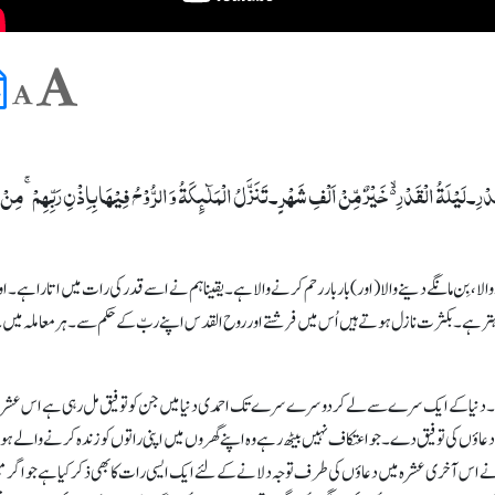
ۡقَدۡرِ۔لَیۡلَۃُ الۡقَدۡرِ ۬ۙ خَیۡرٌ مِّنۡ اَلۡفِ شَہۡرٍ۔تَنَزَّلُ الۡمَلٰٓئِکَۃُ وَ الرُّوۡحُ فِیۡہَا بِاِذۡنِ رَبِّہِمۡ ۚ مِنۡ 
ا، بِن مانگے دینے والا (اور) بار بار رحم کرنے والا ہے۔ یقینا ہم نے اسے قدر کی رات میں اتارا ہے۔ اور
بہتر ہے۔ بکثرت نازل ہوتے ہیں اُس میں فرشتے اور روح القدس اپنے ربّ کے حکم سے۔ ہر معاملہ میں
ے گا۔ دنیا کے ایک سرے سے لے کر دوسرے سرے تک احمدی دنیا میں جن کو توفیق مل رہی ہے اس عشرہ
ول دعاؤں کی توفیق دے۔ جواعتکاف نہیں بیٹھ رہے وہ اپنے گھروں میں اپنی راتوں کو زندہ کرنے والے ہ
یٰ نے اس آخری عشرہ میں دعاؤں کی طرف توجہ دلانے کے لئے ایک ایسی رات کا بھی ذکر کیاہے جو اگر م