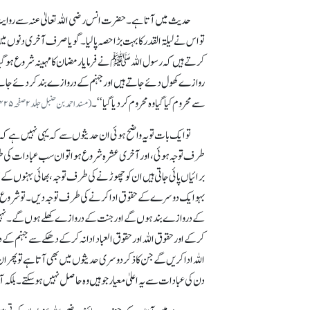
حدیث میں آتاہے۔ حضرت انس رضی اللہ تعالیٰ عنہ سے روا
تو اس نے لیلۃ القدر کا بہت بڑا حصہ پا لیا۔ گویا صرف آخری دنوں
کرتے ہیں کہ رسول اللہﷺ نے فرمایا رمضان کا مہینہ شروع ہو گی
روازے کھول دئے جاتے ہیں اور جہنم کے دروازے بند کردئے جاتے 
سے محروم کیا گیا وہ محروم کردیا گیا‘‘۔
(مسند احمد بن حنبل جلد ۲ صفحہ ۴۲۵)
توایک بات تو یہ واضح ہو ئی ان حدیثوں سے کہ یہی نہیں ہے کہ
طرف توجہ ہوئی، اور آخر ی عشرہ شروع ہوا تو ان سب عبادات کی
برائیاں پائی جاتی ہیں ان کو چھوڑنے کی طرف توجہ، بھائی بہنوں
بہوایک دوسرے کے حقوق ادا کرنے کی طرف توجہ دیں۔ توشروع رمضان س
کے دروازے بند ہوں گے اور جنت کے دروازے کھلے ہوں گے۔ نہیں تو گ
کرکے اور حقوق اللہ اور حقوق العباد ادانہ کرکے دھکے سے جہنم کے د
اللہ ادا کریں گے جن کا ذکر دوسری حدیثوں میں بھی آتاہے تو پھر
دن کی عبادات سے یہ اعلیٰ معیار جو ہیں وہ حاصل نہیں ہو سکتے۔ بلک