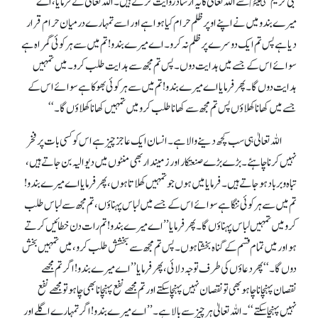
نبی کریمﷺ سے اللہ تعالیٰ کا یہ ارشاد روایت کرتے ہیں۔ اللہ تعالیٰ نے فرمایا، اے
میرے بندو میں نے اپنے اوپر ظلم حرام کیا ہوا ہے اور اسے تمہارے درمیان حرام قرار
دیا ہے پس تم ایک دوسرے پر ظلم نہ کرو۔ اے میرے بندو! تم میں سے ہر کوئی گمراہ ہے
سوائے اس کے جسے میں ہدایت دوں۔ پس تم مجھ سے ہدایت طلب کرو۔ میں تمہیں
ہدایت دوں گا۔ پھر فرمایا اے میرے بندو! تم میں سے ہر کوئی بھوکا ہے سوائے اس کے
جسے میں کھانا کھلاؤں پس تم مجھ سے کھانا طلب کرو میں تمہیں کھانا کھلاؤں گا۔ ‘‘
اللہ تعالیٰ ہی سب کچھ دینے والا ہے۔ انسان ایک عاجز چیز ہے اس کو کسی بات پر فخر
نہیں کرنا چاہئے۔ بڑے بڑے صنعتکار اور زمیندار بھی منٹوں میں دیوالیہ بن جاتے ہیں،
تباہ و برباد ہو جاتے ہیں۔ فرمایامیں ہوں جو تمہیں کھلاتا ہوں، پھر فرمایا اے میرے بندو!
تم میں سے ہر کوئی ننگا ہے سوائے اس کے جسے میں لباس پہناؤں، تم مجھ سے لباس طلب
کرو میں تمہیں لباس پہناؤں گا۔ پھر فرمایا’’ اے میرے بندو! تم رات دن خطائیں کرتے
ہو اور میں تمام قسم کے گناہ بخشتا ہوں۔ پس تم مجھ سے بخشش طلب کرو، میں تمہیں بخش
دوں گا۔ ‘‘ پھر دعاؤں کی طرف توجہ دلائی، پھر فرمایا ’’اے میرے بندو! اگر تم مجھے
نقصان پہنچانا چاہو بھی تو نقصان نہیں پہنچا سکتے اور تم مجھے نفع پہنچانا بھی چاہو تو مجھے نفع
نہیں پہنچا سکتے‘‘۔ اللہ تعالیٰ ہر چیز سے بالاہے۔ ’’ اے میرے بندو! اگر تمہارے اگلے اور