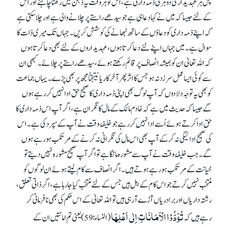
پس ہر عہدیدار کی دوہری ذمہ داری ہے، اس کو ہر وقت یہ ذہن میں رکھنا چاہئے اور اس
کے لئے جیسا کہ میں نے کہا دعا ہی ہے جو سیدھے راستے پر چلانے والی ہے اور چلا سکتی ہے
کہ اپنے ذمہ داری کو دعاؤں کے ساتھ نبھانے کی کوشش کریں۔ جہاں تک میری ذات کا
سوال ہے۔ میں جہاں اپنے لئے دعا کرتا ہوں، عہدیداروں کے لئے بھی دعا کرتا ہوں
کہ اللہ تعالیٰ ان کو ہمیشہ انصاف پرقائم رکھتے ہوئے، سیدھے راستے پر چلائے۔ کبھی ان
سے کوئی ایسا عمل سرزد نہ ہو جس کا اثر پھر آخر کار یا نتیجتاً مجھ پربھی پڑے۔ یہاں جماعت
کو بھی یہ توجہ دلا دوں کہ آپ لوگ بھی اپنی ذمہ داری کا صحیح حق ادا نہیں کر رہے ہوں
گے جیسا کہ حدیث میں ہے کہ خادم مالک کے مال کا نگران ہے، اگر آپ اس ذمہ داری کا
حق ادا کرتے ہوئے اُسے ادا نہیں کر رہے جو خلیفۂ وقت نے آپ کے سپرد کی ہے۔ اس
کی صحیح ادائیگی نہ کرکے آپ بھی اس مال کی نگرانی نہ کرنے کے مرتکب ہو رہے ہوں
گے۔ جب خلیفۂ وقت نے آپ سے مشورہ مانگا ہے تو اگر آپ صحیح مشورہ نہیں دیتے تو
خیانت کے مرتکب ہو رہے ہوتے ہیں۔ اگر انصاف سے کام لیتے ہوئے ان لوگوں کو
منتخب نہیں کرتے جو اس کام کے اہل ہیں جس کے لئے منتخب کیا جا رہا ہے، اگر ذاتی تعلق،
رشتہ داریاں اور برادریاں آڑے آ رہی ہیں تو اللہ تعالیٰ کے اس حکم کی بھی نافرمانی کر
تُؤَدُّوْا الْاَمَانَاتِ اِلٰی اَھْلِھَا
رہے ہیں کہ
(النساء:59) یعنی تم امانتیں ان کے