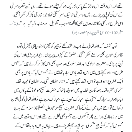
تھے اور اس وقت اس عاجز کے پاس نزدیک ہو کر بیٹھے ہوئے تھے۔ دو یا تین قطرہ سرخی
کے ان کی ٹوپی پر پڑے۔ پس وہ سرخی جو ایک امر کشفی تھا وجود خارجی پکڑ کر نظر آگئی۔
اسی طرح اور کئی مکاشفات ہیں جن کا لکھنا موجب تطویل ہے مشاہد ہ کیا گیا ہے‘‘۔
(تذکرہ
صفحہ 102-100 ایڈیشن چہارم مطبوعہ ربوہ)
تو یہ کشف کہ اللہ تعالیٰ نے جب دستخط کئے تو پین کو چھڑکا، جو سیاہی چھڑکی تو وہ
ظاہری طور پر بھی سامنے نظر آ گئی۔ حضورؑ کے کپڑوں پر پڑی۔ دیوار پر پڑی اور ان کی
ٹوپی پر پڑی۔ حضرت مولوی عبداللہ سنوری صاحب بھی اس کا ذکر کرتے ہیں کہ’’ اس
طرح ہوا اور کہتے ہیں میں اس وقت پاؤں دبا رہا تھا میں نے محسوس کیا کہ پاؤں پر بھی
ایک قطرہ پڑا ہوا ہے تو اس وقت کہتے ہیں کہ 27رمضان تھی۔ رمضان کا مہینہ تھا۔
آخری عشرہ تھا۔ جمعہ کا دن تھا۔ یہ میں سوچ رہا تھا کہ حضرت مسیح موعودؑ کے پاؤں میں
دبار ہا ہوں۔ مبارک ہستی ہے، مبارک مہینہ ہے، مبارک دن ہے تو اللہ تعالیٰ کوئی نشان
دکھائے تو اتنے میں میں نے دیکھا کہ حضرت مسیح موعود علیہ الصلوٰۃ والسلام کے بدن
میں لرزہ طاری ہوا ہے پھر آنکھوں سے آنسو بھی نکل رہے تھے اور اس وقت میں نے
محسوس کیا کہ کوئی چیز آگری ہے جیسے چھینٹے پڑے ہیں۔ جہاں پاؤں دبا رہا تھا اس کے