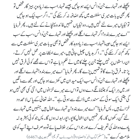
پچھلے اور تمہارے جنّ و انس ایسے ہو جائیں جیسے تمہارا سب سے زیادہ پرہیز گار شخص تو
پھر بھی یہ بات میری سلطنت میں کچھ اضافہ نہ کرسکے گی‘‘۔ اگر سب نیک ہو جائیں
تونیکیاں میرے لئے نہیں ہیں۔ وہ نیکیاں تمہیں فائدہ پہنچانے کے لئے ہیں۔ پھر فرمایا
’’اے میرے بندو! اگر تمہارے اگلے اور پچھلے اور تمہارے جنّ و انس، سب کے سب
ایسے ہو جائیں جیسا تمہارا سب سے زیادہ بدکار شخص تو بھی یہ بات میری سلطنت میں سے
کچھ کم نہ کر سکے گی‘‘۔ اگر بدیاں پھیل جاتی ہیں، میرے احکامات پر عمل نہیں کرتے،
ان راستوں پر نہیں چلتے جن پرچلنے کا میں نے حکم دیا ہے تو اس سے مجھے کوئی فرق نہیں
پڑتا۔ فرق پڑے گا تو تمہیں پڑے گا۔ پھر فرمایا’’ اے میرے بندو! تمہارے اگلے اور
پچھلے اور تمہارے جنّ و انس سب ایک میدان میں کھڑے ہو جائیں اور مجھ سے مانگیں
اور میں ہر ایک کو جتنا مانگے دے دوں تو اس سے میرے خزانوں میں اتنی کمی بھی نہیں ہو
گی جتنی ایک سوئی کے سمندر میں ڈالنے سے ہوتی ہے‘‘۔ اللہ تعالیٰ کے پاس لامحدود
خزانے ہیں۔ پس فرمایا!’’ اے میرے بندو! یہ تمہارے اعمال ہیں جنہیں میں تمہارے
لئے گن رکھوں گا۔ پھر تمہیں ان اعمال کا پورا پورا بدلہ دوں گا۔ پس جو کوئی بہتر بدلہ
پاوے وہ اللہ کی تعریف کرے اور جو اس کے برخلاف پائے تو وہ صرف اپنے آپ کو ہی
ملامت کرے‘‘۔
(مسلم کتاب البرّ والصلۃ و الآداب۔ باب تحریم الظلم حدیث:6467)