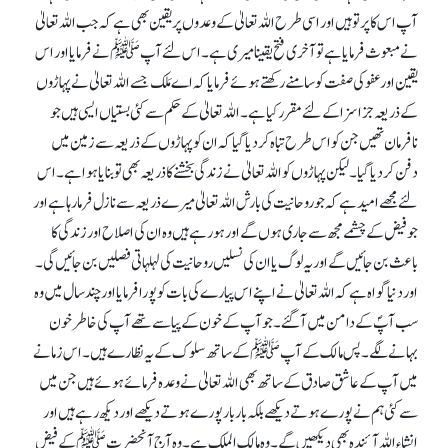
آپ اس کا پرتو ہیں اور اسی طرح اللہ تعالیٰ کے وعدوں پر یقین بھی ہے کہ جب اللہ تعالیٰ
نے مبعوث فرمایا ہے تو آخری فتح یقینا میری ہے۔ اس لئے آپﷺ نے فرمایااور اس
یقین اور عفو کی صفت کو سامنے رکھتے ہوئے فرمایا کہ اے مَلک جسے اللہ تعالیٰ نے پہاڑوں
کے ذریعہ جزا سزا کے لئے مقرر کیا ہے۔ اللہ تعالیٰ کے حکم سے کئی بستیاں ایسی ہیں جو
نافرمان تھیں جن کو اس طرح تباہ کر دیا گیا کہ ان کو پہاڑوں کے ذریعہ سے زمین میں
دفن کر دیا گیا۔ لیکن پہاڑوں کو اللہ تعالیٰ نے زندگی بخشنے کا ذریعہ بھی تو بنایا ہوا ہے۔ اس
لئے مجھے امیدہے کہ جو روحانیت کی بارش اللہ تعالیٰ میرے ذریعہ سے نازل فرما رہا ہے اور
جو فیض کے چشمے مجھ سے جاری ہوں گے اور ہو رہے ہیں وہ ان کی اصلاح اور زندگی کا
باعث بن جائیں گے اور یہ لوگ یا ان کی نسلیں روحانیت کی لہلہاتی فصلیں بن جائیں گی۔
اور دنیا گواہ ہے کہ اللہ تعالیٰ نے اپنے اس پیارے کی بات کو پورا فرمایا اور چند سال میں وہ
سب آپؐ کے دامن میں آ گئے۔ جو آپ کے خون کے پیاسے تھے آپ کی خاطر خون
بہانے لگے۔ پس مالک کے آپﷺ کے ساتھ سلوک کے یہ نظارے ہیں۔ اس زمانے
میں آپ کے عاشق صادق کے ساتھ بھی اللہ تعالیٰ نے وعدہ فرمائے ہوئے ہیں جن میں
سے کئی ہم نے پورے ہوتے دیکھے بلکہ بار بار پورے ہوتے دیکھے اور دیکھ رہے ہیں اور
انشاء اللہ آئندہ بھی دیکھیں گے۔ وہ مالک الملک ہے۔ وہ آج آنحضرتﷺ کے فیض