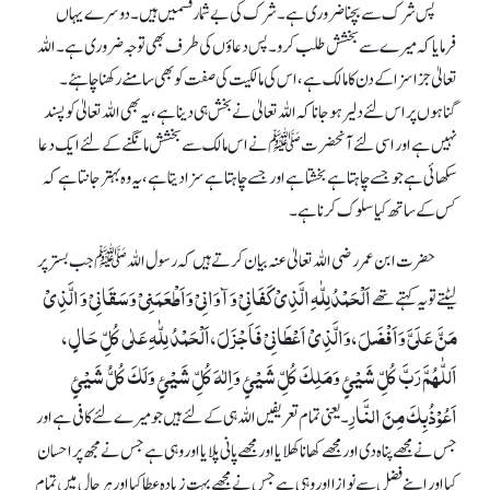
پس شرک سے بچنا ضروری ہے۔ شرک کی بے شمار قسمیں ہیں۔ دوسرے یہاں
فرمایا کہ میرے سے بخشش طلب کرو۔ پس دعاؤں کی طرف بھی توجہ ضروری ہے۔ اللہ
تعالیٰ جزا سزا کے دن کا مالک ہے، اس کی مالکیت کی صفت کو بھی سامنے رکھنا چاہئے۔
گناہوں پر اس لئے دلیر ہو جانا کہ اللہ تعالیٰ نے بخش ہی دینا ہے، یہ بھی اللہ تعالیٰ کو پسند
نہیں ہے اور اسی لئے آنحضرتﷺ نے اس مالک سے بخشش مانگنے کے لئے ایک دعا
سکھائی ہے جو جسے چاہتا ہے بخشتا ہے اور جسے چاہتا ہے سزا دیتا ہے، یہ وہ بہتر جانتا ہے کہ
کس کے ساتھ کیا سلوک کرنا ہے۔
حضرت ابن عمر رضی اللہ تعالیٰ عنہ بیان کرتے ہیں کہ رسول اللہﷺ جب بستر پر
اَلْحَمْدُلِلّٰہِ الَّذِیْ کَفَانِیْ وَ آوَانِیْ وَاَطْعَمَنِیْ وَسَقَانِیْ وَ الَّذِیْ
لیٹتے تو یہ کہتے تھے
مَنَّ عَلَیَّ وَاَفْضَلَ، وَالَّذِیْ اَعْطَانِیْ فَاَجْزَلَ، اَلْحَمْدُ لِلّٰہِ عَلٰی کُلِّ حَالٍ،
اَللّٰھُمَّ رَبَّ کُلِّ شَیْئٍ وَمَلِکَ کُلِّ شَیْئٍ وَاِلٰہَ کُلِّ شَیْئٍ وَلَکَ کُلُّ شَیْئٍ
اَعُوْذُبِکَ مِنَ النَّارِ
۔ یعنی تمام تعریفیں اللہ ہی کے لئے ہیں جو میرے لئے کافی ہے اور
جس نے مجھے پناہ دی اور مجھے کھانا کھلایا اور مجھے پانی پلایا اور وہی ہے جس نے مجھ پر احسان
کیا اور اپنے فضل سے نوازا اور وہی ہے جس نے مجھے بہت زیادہ عطا کیا اور ہر حال میں تمام