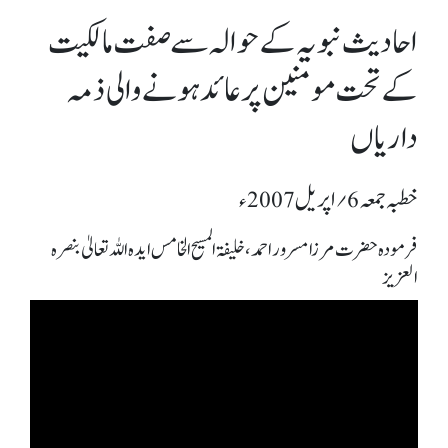
احادیث نبویہ کے حوالہ سے صفت مالکیت
کے تحت مومنین پر عائد ہونے والی ذمہ
داریاں
خطبہ جمعہ 6؍ اپریل 2007ء
فرمودہ حضرت مرزا مسرور احمد، خلیفۃ المسیح الخامس ایدہ اللہ تعالیٰ بنصرہ
العزیز