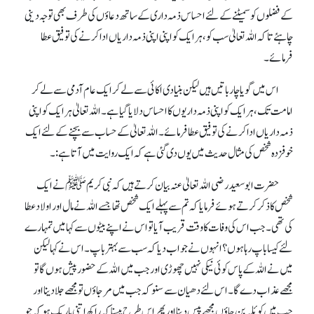
کے فضلوں کو سمیٹنے کے لئے احساس ذمہ داری کے ساتھ دعاؤں کی طرف بھی توجہ دینی
چاہئے تاکہ اللہ تعالیٰ سب کو، ہر ایک کو اپنی اپنی ذمہ داریاں ادا کرنے کی توفیق عطا
فرمائے۔
اس میں گویا چار باتیں ہیں لیکن بنیادی اکائی سے لے کر ایک عام آدمی سے لے کر
امامت تک، ہر ایک کو اپنی ذمہ داریوں کا احساس دلایا گیا ہے۔ اللہ تعالیٰ ہر ایک کو اپنی
ذمہ داریاں ادا کرنے کی توفیق عطافرمائے۔ اللہ تعالیٰ کے حساب سے بچنے کے لئے ایک
خوفزدہ شخص کی مثال حدیث میں یوں دی گئی ہے کہ ایک روایت میں آتا ہے :۔
حضرت ابو سعید رضی اللہ تعالیٰ عنہ بیان کرتے ہیں کہ نبی کریمﷺ نے ایک
شخص کا ذکرکرتے ہوئے فرمایا کہ تم سے پہلے ایک شخص تھا جسے اللہ نے مال اور اولاد عطا
کی تھی۔ جب اس کی وفات کا وقت قریب آیا تو اس نے اپنے بیٹوں سے کہا میں تمہارے
لئے کیسا باپ رہا ہوں ؟ انہوں نے جواب دیا کہ سب سے بہتر باپ۔ اس نے کہا لیکن
میں نے اللہ کے پاس کوئی نیکی نہیں چھوڑی اور جب میں اللہ کے حضور پیش ہوں گا تو
مجھے عذاب دے گا۔ اس لئے دھیان سے سنو کہ جب میں مرجاؤں تو مجھے جلا دینا اور
جب میں کوئلہ بن جاؤں مجھے پیس دینا اور پھر اس طرح پیسنا کہ راکھ اتنی باریک ہو کہ جو