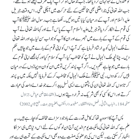
کو غنڈوں نے لہولہان کر دیا تھا۔ جب نڈھال ہو کر آپ ایک طرف بیٹھے ہوئے تھے،
جب اللہ تعالیٰ کی ناراضگی بھی مخالفین کے لئے حرکت میں آ چکی تھی۔ اس وقت جبریل
علیہ السلام اور آپ کے درمیان کیا باتیں ہوئیں۔ لکھا ہے جب رسول اللہﷺ کا آپ
کی قوم نے انکارکر دیا تو جبریل علیہ السلام آپ کے پاس آئے اور کہا اللہ تعالیٰ نے آپ
کی قوم کے آپ کے بارے میں تبصرے اور ان کا آپ کو جواب سن لیا ہے اور اللہ تعالیٰ
نے ملک الجبال کو یہ ارشاد فرمایا ہے کہ آپؐ اس کو اپنی قوم کے بارے میں جو چاہیں حکم
دیں۔ چنانچہ ملک الجبال نے آپؐ کو مخاطب کیا، آپ کو سلام کیا اور کہا مجھے اپنی قوم کے
بارے میں جو چاہے حکم دیں۔ اگر آپ پسند کریں تو میں ان کو ان دو پہاڑوں کے درمیان
پیس کر رکھ دوں۔ نبیﷺ نے ملک الجبال کو مخاطب کرکے فرمایا: نہیں بلکہ میں یہ پسند
کرتا ہوں کہ اللہ تعالیٰ ان کی پشتوں سے ایسی نسل پیدا کرے جو خدائے واحد کی عبادت
کرتے اور اس کا کسی کو بھی شریک نہ قرار دیتے ہوں۔
(الشفاء للقاضی عیاض، جز اوّل
صفحہ 184۔ الباب الثانی۔ فصل و اماا الشفقۃ۔ مطبوعہ دارالکتب العلمیۃ بیروت۔ طبع ثانیہ 2002)
پس آپؐ کا اسوہ یہ تھا کہ کامل قدرت کے باوجود سزا سے مخالف کو بچا رہے ہیں۔ یہ
علم ہے کہ اللہ تعالیٰ کی مالکیت یوم الدین آج ان لوگوں کے لئے اس دنیا میں ہی سزا کا
اظہار کر سکتی ہے۔ لیکن اس کی جو عفو کی صفت ہے وہ بھی اس مالکیت کے تحت ہی ہے اور