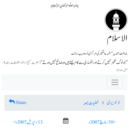
بِسۡمِ اللّٰہِ الرَّحۡمٰنِ الرَّحِیۡمِ
الاسلام
جماعت احمدیہ مسلمہ عالمگیر کی مرکزی اُردو ویب سائٹ
’’جو لوگ تکبر نہیں کرتے اور انکساری سے کام لیتے ہیں وہ ضائع نہیں ہوتے‘‘
(حضرت مسیح موعودؑ، ملفوظات، جلد۹،
صفحہ ۲۸۱)
لائبریری
Share
خطبات جمعہ
< 30؍ مارچ 2007ء
13؍ اپریل 2007ء >