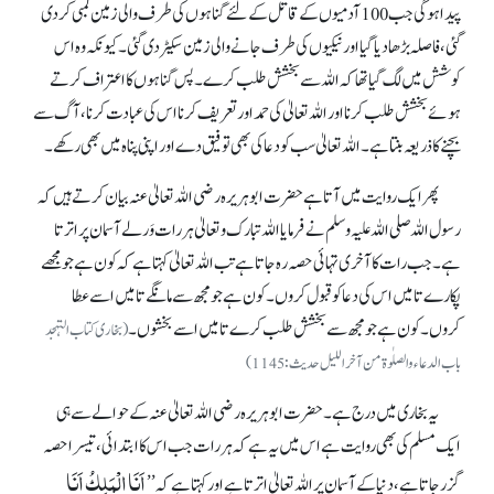
پیدا ہو گی جب 100آدمیوں کے قاتل کے لئے گناہوں کی طرف والی زمین لمبی کر دی
گئی، فاصلہ بڑھا دیا گیا اور نیکیوں کی طرف جانے والی زمین سکیڑدی گئی۔ کیونکہ وہ اس
کوشش میں لگ گیا تھا کہ اللہ سے بخشش طلب کرے۔ پس گناہوں کا اعتراف کرتے
ہوئے بخشش طلب کرنا اور اللہ تعالیٰ کی حمد اور تعریف کرنا اس کی عبادت کرنا، آگ سے
بچنے کا ذریعہ بنتا ہے۔ اللہ تعالیٰ سب کو دعا کی بھی توفیق دے اور اپنی پناہ میں بھی رکھے۔
پھر ایک روایت میں آتا ہے حضرت ابوہریرہ رضی اللہ تعالیٰ عنہ بیان کرتے ہیں کہ
رسول اللہ صلی اللہ علیہ وسلم نے فرمایا اللہ تبارک و تعالیٰ ہر رات وَرلے آسمان پر اترتا
ہے۔ جب رات کا آخری تہائی حصہ رہ جاتا ہے تب اللہ تعالیٰ کہتا ہے کہ کون ہے جو مجھے
پکارے تا میں اس کی دعا کو قبول کروں۔ کون ہے جو مجھ سے مانگے تا میں اسے عطا
کروں۔ کون ہے جومجھ سے بخشش طلب کرے تا میں اسے بخشوں۔
(بخاری کتاب التہجد
باب الدعاء والصلٰوۃ من آخر اللیل حدیث:1145)
یہ بخاری میں درج ہے۔ حضرت ابوہریرہ رضی اللہ تعالیٰ عنہ کے حوالے سے ہی
ایک مسلم کی بھی روایت ہے اس میں یہ ہے کہ ہر رات جب اس کا ابتدائی، تیسرا حصہ
اَنَا الْمَلِکُ اَنَا
گزر جاتا ہے، دنیا کے آسمان پر اللہ تعالیٰ اترتا ہے اور کہتا ہے کہ’’