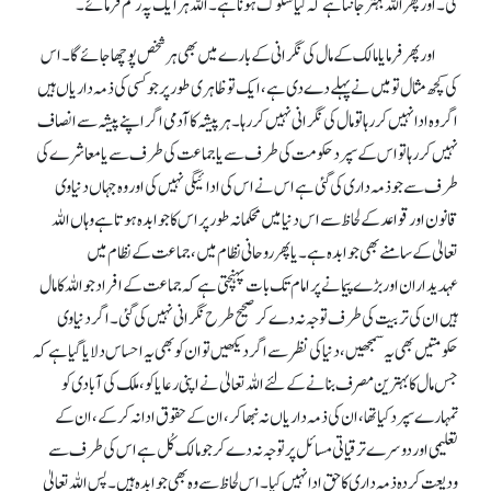
گی۔ اور پھر اللہ بہتر جانتا ہے کہ کیا سلوک ہونا ہے۔ اللہ ہر ایک پہ رحم فرمائے۔
اور پھر فرمایا مالک کے مال کی نگرانی کے بارے میں بھی ہر شخص پوچھا جائے گا۔ اس
کی کچھ مثال تو میں نے پہلے دے دی ہے، ایک تو ظاہری طور پر جو کسی کی ذمہ داریاں ہیں
اگر وہ ادا نہیں کر رہا تو مال کی نگرانی نہیں کر رہا۔ ہر پیشہ کا آدمی اگر اپنے پیشہ سے انصاف
نہیں کر رہا تو اس کے سپرد حکومت کی طرف سے یا جماعت کی طرف سے یا معاشرے کی
طرف سے جو ذمہ داری کی گئی ہے اس نے اس کی ادائیگی نہیں کی اور وہ جہاں دنیاوی
قانون اور قواعد کے لحاظ سے اس دنیا میں محکمانہ طور پر اس کا جوابدہ ہوتا ہے وہاں اللہ
تعالیٰ کے سامنے بھی جوابدہ ہے۔ یا پھر روحانی نظام میں، جماعت کے نظام میں
عہدیداران اور بڑے پیمانے پر امام تک بات پہنچتی ہے کہ جماعت کے افراد جو اللہ کامال
ہیں ان کی تربیت کی طرف توجہ نہ دے کر صحیح طرح نگرانی نہیں کی گئی۔ اگر دنیاوی
حکومتیں بھی یہ سمجھیں، دنیا کی نظر سے اگر دیکھیں تو ان کو بھی یہ احساس دلایا گیا ہے کہ
جس مال کا بہترین مصرف بنانے کے لئے اللہ تعالیٰ نے اپنی رعایا کو، ملک کی آبادی کو
تمہارے سپرد کیا تھا، ان کی ذمہ داریاں نہ نبھا کر، ان کے حقوق ادا نہ کرکے، ان کے
تعلیمی اور دوسرے ترقیاتی مسائل پر توجہ نہ دے کر جو مالک کُل ہے اس کی طرف سے
ودیعت کردہ ذمہ داری کا حق ادا نہیں کیا۔ اس لحاظ سے وہ بھی جوابدہ ہیں۔ پس اللہ تعالیٰ