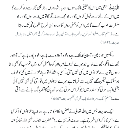
الْمَلِکُ
‘‘یعنی میں اس کا حقیقی مالک ہوں، اور بادشاہ ہوں۔ جو بھی مجھ سے دعا کرے گا
میں اس کے لئے اسے قبول کروں گا اور جو مجھ سے مانگے گا تو میں اسے دوں گا اور جو
مغفرت طلب کرے گا میں اس کو بخش دوں گا اور وہ اسی طرح طلوع فجر تک رہتا
ہے۔
(مسلم کتاب صلوٰۃ المسافرین و قصر ھا باب الترغیب فی الدعاء والذکر فی آخر اللیل والاجابۃ فیہ
حدیث:1657)
دیکھیں جو زمین و آسمان کا مالک ہے وہ خود آواز دے رہا ہے، خود پکار رہا ہے کہ آؤ اور
مجھ سے مانگو، مجھ سے لو، یہ جو میرے خزانے ہیں ان کو حاصل کرو، میں تم سب کو بھی دیتا
رہوں تو میرے خزانوں میں کمی نہیں آتی۔ کسی بادشاہ کو تو اپنے خزانے میں کمی کا خوف
ہو سکتا ہے لیکن مجھے نہیں۔ اللہ فرماتا ہے میرے خزانوں میں تو اتنی کمی بھی نہیں آتی
جتنی ایک سوئی کو سمندر میں ڈبو کر اس سوئی کے ساتھ پانی کا قطرہ لگ جانے سے آتی
ہے۔
(مسلم کتاب البر والصلۃ باب تحریم الظلم حدیث:6467)
ایک حدیث جس میں اللہ تعالیٰ نے بعض احکام کا بتایا ہے اور اپنے خزانوں کا ذکر کیا
ہے، اس کا ذکر اس طرح ہے۔ حدیث قدسی ہے۔ :’’ حضرت ابو ذر رضی اللہ تعالیٰ عنہ