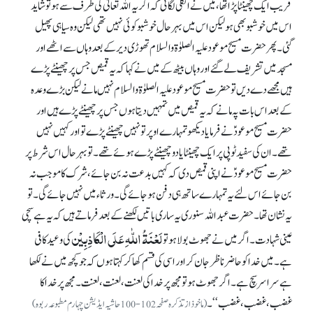
قریب ایک چھینٹا پڑا تھا، میں نے انگلی لگائی کہ اگر یہ اللہ تعالیٰ کی طرف سے ہو تو شاید
اس میں خوشبو بھی ہو لیکن اس میں بہرحال خوشبو کوئی نہیں تھی لیکن وہ سیاہی پھیل
گئی۔ پھر حضرت مسیح موعود علیہ الصلوٰۃ والسلام تھوڑی دیر کے بعد وہاں سے اٹھے اور
مسجد میں تشریف لے گئے اور وہاں بیٹھ کے میں نے کہا کہ یہ قمیص جس پر چھینٹے پڑے
ہیں مجھے دے دیں تو حضرت مسیح موعود علیہ الصلوٰۃ والسلام نہیں مانے لیکن بڑے وعدہ
کے بعد اس بات پہ مانے کہ یہ قمیص میں تمہیں دیتا ہوں جس پر چھینٹے پڑے ہیں اور
حضرت مسیح موعودؑ نے فرمایا دیکھو تمہارے اوپر تو نہیں چھینٹے پڑے تو اور کہیں نہیں
تھے۔ ان کی سفید ٹوپی پر ایک چھینٹا یا دو چھینٹے پڑے ہوئے تھے۔ تو بہرحال اس شر ط پر
حضرت مسیح موعودؑ نے اپنی قمیص دی کہ کہیں بدعت نہ بن جائے، شرک کا موجب نہ
بن جائے اس لئے یہ تمہارے ساتھ ہی دفن ہوجائے گی۔ ورثاء میں نہیں جائے گی۔ تو
یہ نشان تھا۔ حضرت عبداللہ سنوری یہ ساری باتیں لکھنے کے بعد فرماتے ہیں کہ یہ ہے سچی
لَعْنَۃُ اللّٰہِ عَلَی الْکَاذِبِیْن
عینی شہادت۔ اگر میں نے جھوٹ بولا ہو تو
کی وعید کافی
ہے۔ میں خدا کو حاضر ناظر جان کر اور اسی کی قسم کھا کر کہتا ہوں کہ جو کچھ میں نے لکھا
ہے سراسر سچ ہے۔ اگر جھوٹ ہو تو مجھ پر خدا کی لعنت، لعنت، لعنت۔ مجھ پر خدا کا
غضب، غضب، غضب‘‘۔
(ماخوذ ازتذکرہ صفحہ102-100 حاشیہ ایڈیشن چہارم مطبوعہ ربوہ)