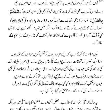
مستحقوں کے سپرد کرو جو ہمیشہ عدل پر قائم رہنے والے ہوں۔ اور اس اصول پر چلنے
تَحْکُمُوْا
والے ہوں کہ جب بھی فیصلہ کرنا ہے تو اس ارشاد کو بھی پیش نظر رکھنا ہے کہ
بِالْعَدْلِ
(النساء:59) کہ انصاف سے فیصلہ کرو۔ جو ذمہ داریاں سپرد کی گئی ہیں ان کو
انصاف کے تقاضے پورے کرتے ہوئے ادا کرو۔ اگرنہیں تو یہ نہ سمجھو کہ یہاں داؤ چل
گیا تو آگے بھی اسی طرح چل جائے گا۔ اللہ کا رسول کہتا ہے کہ جزا سزا کے دن تم پوچھے
جاؤ گے۔
پس جماعت کا بھی کام ہے کہ ایسے عہدیداروں کو منتخب کریں جو اس کے اہل ہوں
اور ذاتی رشتوں اور تعلقات اور برادریوں کے چکر میں نہ پڑیں۔ اور اسی طرح خلیفۂ وقت
کی نمائندگی میں عہدیداروں کی بھی بہت بڑی ذمہ داری ہے اور ان افراد جماعت کی بھی
بہت بڑی ذمہ داری ہے (جیسا کہ میں نے پہلے کہا) جن پر اعتماد کرتے ہوئے بہترین
عہدیدار منتخب کرنے کا کام سپرد کیا گیا ہے اور مالک کے مال کی نگرانی یہی ہے جو ہر فرد
جماعت نے، جس کو رائے دینے کا حق دیا گیا ہے کرنی ہے۔
یہ سال جماعتی انتخابات کا سال ہے۔ بعض جگہوں سے بعض شکایات آتی ہیں، ہر جگہ
سے تو نہیں، اس لئے میں اپنی ذمہ داری ادا کرتے ہوئے ایسی جگہیں جہاں بھی ہیں، جو