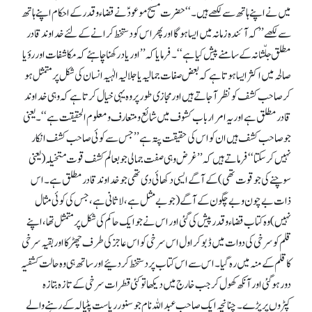
میں نے اپنے ہاتھ سے لکھے ہیں۔ ‘‘ حضرت مسیح موعودؑ نے قضاء و قدر کے احکام اپنے ہاتھ
سے لکھے’’ کہ آئندہ زمانہ میں ایسا ہو گا اور پھر اس کو دستخط کرانے کے لئے خداوند قادر
مطلق جلّشانہ کے سامنے پیش کیا ہے‘‘۔ فرمایا کہ’’ اور یاد رکھنا چاہئے کہ مکاشفات اور رؤیا
صالحہ میں اکثر ایسا ہوتا ہے کہ بعض صفات جمالیہ یا جلالیہ الٰہیہ انسان کی شکل پرمتمثل ہو
کر صاحب کشف کو نظر آ جاتے ہیں اور مجازی طور پر وہ یہی خیال کرتا ہے کہ وہی خداوند
قادر مطلق ہے اور یہ امر ارباب کشوف میں شائع و متعارف و معلوم الحقیقت ہے‘‘۔ یعنی
جو صاحب کشف ہیں ان کو اس کی حقیقت پتہ ہے’’ جس سے کوئی صاحب کشف انکار
نہیں کر سکتا‘‘ فرماتے ہیں کہ’’ غرض وہی صفت جمالی جو بعالم کشف قوت متخیلہ (یعنی
سوچنے کی جو قوت تھی) کے آگے ایسی دکھائی دی تھی جو خداوند قادر مطلق ہے۔ اس
ذات بے چون و بے چگون کے آگے (جو بے مثل ہے، لاثانی ہے، جس کی کوئی مثال
نہیں ) وہ کتاب قضاء و قدر پیش کی گئی اور اس نے جو ایک حاکم کی شکل پر متمثل تھا، اپنے
قلم کو سرخی کی دوات میں ڈبو کر اول اس سرخی کو اس عاجز کی طرف چھڑکا اور بقیہ سرخی
کا قلم کے منہ میں رہ گیا۔ اس سے اس کتاب پر دستخط کر دئیے اور ساتھ ہی وہ حالت کشفیہ
دور ہو گئی اور آنکھ کھول کر جب خارج میں دیکھا تو کئی قطرات سرخی کے تازہ بتازہ
کپڑوں پر پڑے۔ چنانچہ ایک صاحب عبداللہ نام جو سنور ریاست پٹیالہ کے رہنے والے