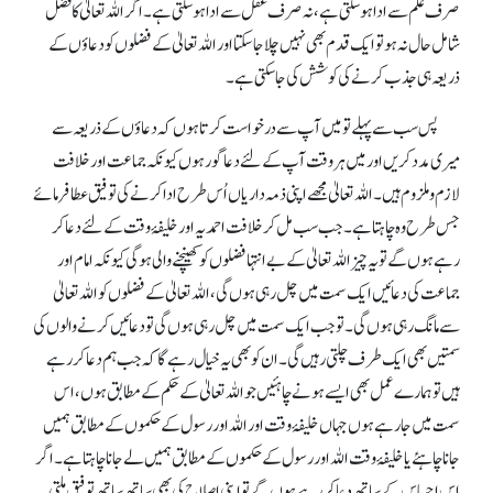
صرف علم سے ادا ہو سکتی ہے، نہ صرف عقل سے ادا ہو سکتی ہے۔ اگر اللہ تعالیٰ کا فضل
شامل حال نہ ہو تو ایک قدم بھی نہیں چلا جا سکتا اور اللہ تعالیٰ کے فضلوں کو دعاؤں کے
ذریعہ ہی جذب کرنے کی کوشش کی جا سکتی ہے۔
پس سب سے پہلے تو میں آپ سے درخواست کرتا ہوں کہ دعاؤں کے ذریعہ سے
میری مدد کریں اور میں ہر وقت آپ کے لئے دعاگو رہوں کیونکہ جماعت اور خلافت
لازم و ملزوم ہیں۔ اللہ تعالیٰ مجھے اپنی ذمہ داریاں اُس طرح ادا کرنے کی توفیق عطا فرمائے
جس طرح وہ چاہتا ہے۔ جب سب مل کر خلافت احمدیہ اور خلیفۂ وقت کے لئے دعا کر
رہے ہوں گے تو یہ چیز اللہ تعالیٰ کے بے انتہا فضلوں کو کھینچنے والی ہو گی کیونکہ امام اور
جماعت کی دعائیں ایک سمت میں چل رہی ہوں گی، اللہ تعالیٰ کے فضلوں کو اللہ تعالیٰ
سے مانگ رہی ہوں گی۔ تو جب ایک سمت میں چل رہی ہوں گی تو دعائیں کرنے والوں کی
سمتیں بھی ایک طرف چلتی رہیں گی۔ ان کو بھی یہ خیال رہے گا کہ جب ہم دعا کر رہے
ہیں تو ہمارے عمل بھی ایسے ہونے چاہئیں جو اللہ تعالیٰ کے حکم کے مطابق ہوں، اس
سمت میں جا رہے ہوں جہاں خلیفۂ وقت اور اللہ اور رسول کے حکموں کے مطابق ہمیں
جانا چاہئے یا خلیفۂ وقت اللہ اور رسول کے حکموں کے مطابق ہمیں لے جانا چاہتا ہے۔ اگر
اس احساس کے ساتھ دعاکر رہے ہوں گے تو اپنی اصلاح کی بھی ساتھ ساتھ توفیق ملتی