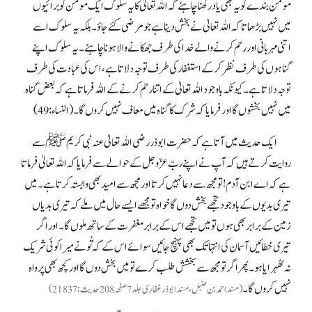
مومن بندے کو یہ بھی یاد رکھنا چاہئے کہ اللہ تعالیٰ کا یہ سلوک ایک مومن کو برائیوں
میں نہیں بڑھاتا کہ اللہ تعالیٰ نے بخش دینا ہے جو مرضی کئے جاؤ۔ بلکہ یہ سلوک اسے
اتنی مہربانی اور رحم کرنے والے خدا کی طرف جھکانے والا ہونا چاہئے۔ یہ سلوک اپنے
گناہوں کی طرف نظر کرکے استغفار کی طرف توجہ دلاتا ہے، اس کی عبادت کی طرف
توجہ دلاتا ہے۔ کیونکہ باوجود اللہ تعالیٰ کے اتنا رحم کرنے کے اللہ فرماتا ہے کہ بعض گناہ
میں نہیں بخشوں گا اور فرمایا کہ شرک کا گناہ میں معاف نہیں کروں گا۔ (النساء:49)
ایک حدیث میں آتا ہے کہ حضرت ابو ذر رضی اللہ تعالیٰ عنہ نبی کریمﷺ سے
روایت کرتے ہیں کہ آپ نے اپنے ربّ عزّو جل کے حوالے سے فرمایا کہ اللہ تعالیٰ فرماتا
ہے کہ اے ابن آدم! تو مجھ سے دعا نہیں کرتا اور مجھ سے امید بھی وابستہ کرتا ہے۔ میں
تیری بدیوں کے باوجود تجھے بخش دوں گا خواہ تو مجھے ایسے حال میں ملے کہ تیری بدیاں
زمین کے برابر بھی ہوں تو میں تجھے اس کے برابر مغفرت کے ساتھ ملوں گا۔ اور اگر
تیری خطائیں آسمان کی انتہا تک بھی پہنچ جائیں سوائے اس کے کہ تُو نے میرا کوئی شریک
نہ ٹھہرایا ہو۔ پھر اگر تو مجھ سے بخشش طلب کرے تو میں بخش دوں گا اور کچھ بھی پرواہ
نہیں کروں گا۔
(مسنداحمد بن حنبل، مسند ابو ذر غفاری جلد 7صفحہ208حدیث:21837)