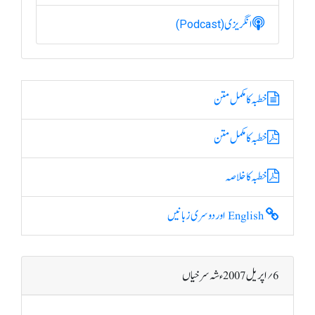
انگریزی
(Podcast)
خطبہ کا مکمل متن
خطبہ کا مکمل متن
خطبہ کا خلاصہ
English اور دوسری زبانیں
6؍ اپریل 2007ء شہ سرخیاں