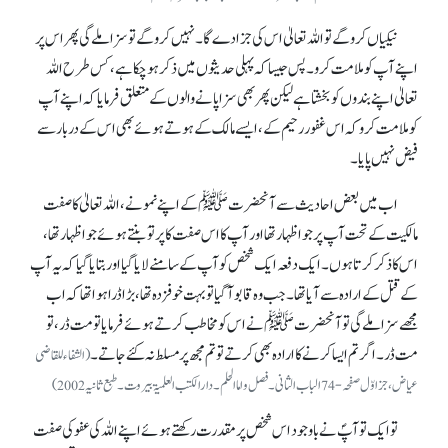
نیکیاں کرو گے تو اللہ تعالیٰ اس کی جزا دے گا۔ نہیں کرو گے تو سزا ملے گی پھر اس پر
اپنے آپ کو ملامت کرو۔ پس جیسا کہ پہلی حدیثوں میں ذکر ہو چکا ہے، کس طرح اللہ
تعالیٰ اپنے بندوں کو بخشتا ہے لیکن پھر بھی سزا پانے والوں کے متعلق فرمایا کہ اپنے آپ
کو ملامت کرو کہ اس غفور رحیم کے، ایسے مالک کے ہوتے ہوئے بھی اس کے دربار سے
فیض نہیں پایا۔
اب میں بعض احادیث سے آنحضرتﷺ کے اپنے نمونے، اللہ تعالیٰ کا صفت
مالکیت کے تحت آپ پر جو اظہار تھا اور آپ کا اس صفت کا پرتوَ بنتے ہوئے جو اظہار تھا،
اس کا ذکر کرتا ہوں۔ ایک د فعہ ایک شخص کو آپ کے سامنے لایا گیا اور بتایا گیا کہ یہ آپ
کے قتل کے ارادہ سے آیا تھا۔ جب وہ قابو آ گیا تو بہت خوفزدہ تھا، بڑا ڈرا ہوا تھا کہ اب
مجھے سزا ملے گی تو آنحضرتﷺ نے اس کو مخاطب کرتے ہوئے فرمایا تو مت ڈر، تو
مت ڈر۔ اگر تم ایسا کرنے کا ارادہ بھی کرتے تو تم مجھ پر مسلط نہ کئے جاتے۔
(الشفا ء للقاضی
عیاض، جز اوّل صفحہ-74الباب الثانی۔ فصل و اماالحلم۔ دارالکتب العلمیۃ بیروت۔ طبع ثانیہ 2002)
تو ایک تو آپؐ نے باوجود اس شخص پر مقدرت رکھتے ہوئے اپنے اللہ کی عفو کی صفت