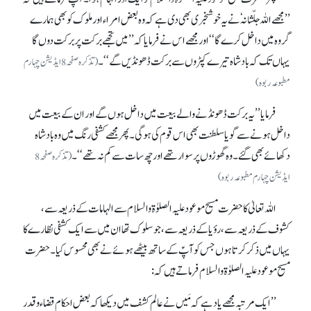
’’مجھے اللہ جلّشانہٗ نے یہ خوشخبری بھی دی ہے کہ وہ بعض امراء اور ملوک کو بھی ہمارے
گروہ میں داخل کرے گا‘‘ اور مجھے اس نے فرمایا کہ ’’میں تجھے برکت پر برکت دوں گا
یہاں تک کہ بادشاہ تیرے کپڑوں سے برکت ڈھونڈیں گے‘‘۔
(تذکرہ صفحہ 8 ایڈیشن چہارم
مطبوعہ ربوہ)
فرمایا’’ یہ برکت ڈھونڈنے والے بیعت میں داخل ہوں گے اور ان کے بیعت میں
داخل ہونے سے گویا سلطنت بھی اس قوم کی ہو گی۔ پھر مجھے کشفی رنگ میں وہ بادشاہ
دکھائے بھی گئے۔ وہ گھوڑوں پر سوار تھے اور چھ سات سے کم نہ تھے‘‘۔
(تذکرہ صفحہ 8
ایڈیشن چہارم مطبوعہ ربوہ)
اللہ تعالیٰ کا حضرت مسیح موعود علیہ الصلوٰۃ والسلام سے الہامات کے ذریعہ سے،
کشوف کے ذریعہ سے، رؤیا کے ذریعہ سے، جو سلوک تھا ان میں سے ایک کشفی نظارے کا
یہاں میں ذکر کرتا ہوں جس کو آپؑ کے ساتھ بیٹھے ہوئے نے بھی محسوس کیا۔ حضرت
مسیح موعود علیہ الصلوٰۃ والسلام فرماتے ہیں کہ:
’’ ایک مرتبہ مجھے یاد ہے کہ مَیں نے عالم کشف میں دیکھا کہ بعض احکام قضاء و قدر