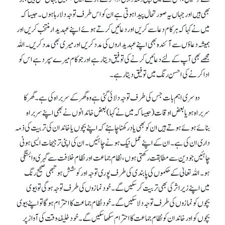
بھی ہیں اور جہاں یہ صورتحال پیدا ہوتی ہے ان کو اس طرف توجہ دلا رہا ہوں۔ جیسا کہ
میں نے کہا کہ ہر کام دعا سے کریں اور دعائیں کرتے ہوئے اپنے عہدیدار منتخب کریں اور
ہمیشہ دعاؤں سے آئندہ بھی اپنے عہدیداروں کی مدد کریں اور میری بھی مدد کریں۔ اللہ
مجھے بھی آپ کے لئے دعائیں کرنے کی توفیق دیتا رہے اور جو کام میرے سپرد ہے اس کو
ادا کرنے کی احسن رنگ میں توفیق دیتا رہے۔
دوسری اہم بات جس کی طرف توجہ دلائی گئی ہے وہ گھر کے سربراہ کی ہے۔ گھر کا
سربراہ ہو یا بعض اوقات (جیسا کہ میں نے کہا) بعض خاندانوں نے بھی اپنے سربراہ
بنائے ہوئے ہوتے ہیں ان کو بھی یاد رکھنا چاہئے کہ اپنے بچوں یا خاندان کی تربیت کی ذمہ
داری ان کی ہے۔ ان کے اپنے عمل نیک ہونے چاہئیں۔ ان کی اپنی ترجیحات ایسی ہونی
چاہئیں جو دین سے مطابقت رکھتی ہوں، نظام جماعت اور نظام خلافت سے گہری وابستگی
ہو۔ اللہ تعالیٰ کے حکموں کی پابندی کی طرف پوری توجہ اور کوشش ہو تبھی صحیح رنگ
میں اپنے زیر اثر کی بھی تربیت کر سکیں گے۔ خود نمازوں کی طرف توجہ ہو گی تو بیوی
بچوں کو نمازوں کی طرف توجہ دلا سکیں گے۔ خود نظام جماعت کا احترام ہو گا تو اپنے بیوی
بچوں کو اور خاندان کو نظام جماعت کا احترام سکھا سکیں گے۔ خود خلیفۂ وقت کی آواز پر