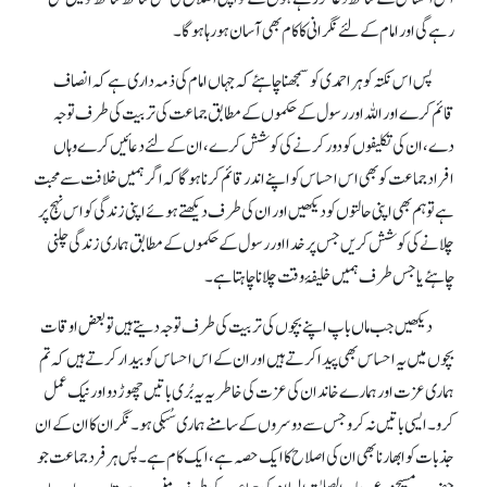
رہے گی اور امام کے لئے نگرانی کا کام بھی آسان ہو رہا ہو گا۔
پس اس نکتہ کو ہر احمدی کو سمجھنا چاہئے کہ جہاں امام کی ذمہ داری ہے کہ انصاف
قائم کرے اور اللہ اور رسول کے حکموں کے مطابق جماعت کی تربیت کی طرف توجہ
دے، ان کی تکلیفوں کو دور کرنے کی کوشش کرے، ان کے لئے دعائیں کرے وہاں
افراد جماعت کو بھی اس احساس کو اپنے اندر قائم کرنا ہو گا کہ اگر ہمیں خلافت سے محبت
ہے تو ہم بھی اپنی حالتوں کو دیکھیں اور ان کی طرف دیکھتے ہوئے اپنی زندگی کو اس نہج پر
چلانے کی کوشش کریں جس پر خدا اور رسول کے حکموں کے مطابق ہماری زندگی چلنی
چاہئے یا جس طرف ہمیں خلیفۂ وقت چلانا چاہتا ہے۔
دیکھیں جب ماں باپ اپنے بچوں کی تربیت کی طرف توجہ دیتے ہیں تو بعض اوقات
بچوں میں یہ احساس بھی پیدا کرتے ہیں اور ان کے اس احساس کو بیدار کرتے ہیں کہ تم
ہماری عزت اور ہمارے خاندان کی عزت کی خاطر یہ یہ بُری باتیں چھوڑ دو اور نیک عمل
کرو۔ ایسی باتیں نہ کرو جس سے دوسروں کے سامنے ہماری سُبکی ہو۔ نگران کا ان کے ان
جذبات کو ابھارنا بھی ان کی اصلاح کاایک حصہ ہے، ایک کام ہے۔ پس ہر فرد جماعت جو