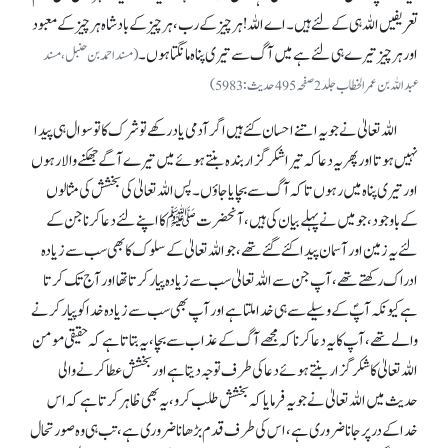
تعریفیں اللہ ہی کے لئے ہیں۔ اے اللہ! ہر چیز کے رب، ہر چیز کے بادشاہ ہر چیز کے معبود
اور ہر چیز تیرے ہی لئے ہے میں آگ سے تیری پناہ مانگتا ہوں۔
(مسند احمد بن حنبل، مسند
عبداللہ بن عمر الخطاب جلد2 صفحہ495 حدیث:5983)
اللہ تعالیٰ نے جو یہ اتنے احسان کئے ہیں اگر آدمی یاد رکھے تو شرک کاتو سوال ہی پیدا
نہیں ہوتا اور پھر یہ دعا کہ تیرا شکر گزار بندہ بنتے ہوئے میں تیرے آگے جھکنے والا رہوں
اور تیری پناہ میں رہوں تاکہ آگ سے بچایا جاؤں۔ پس اللہ تعالیٰ کی بخشش کی مثالوں
کے باوجود، جو میں نے پہلے بیان کی ہیں، آنحضرتﷺ کا اپنے لئے دعا کرنا جن کے
لئے یہ زمین اور آسمان پیدا کئے گئے تھے، جو اللہ تعالیٰ کے سلوک کا بھی سب سے زیادہ
ادراک رکھتے تھے، آپ جن سے اللہ تعالیٰ سب سے زیادہ پیار کرتا تھا اور آج تک کرتا
ہے کیونکہ آپؐ کے وسیلے سے ہی خدا ملتا ہے اور آپ بھی سب سے زیادہ خدا کو پیار کرنے
والے تھے، آپ کا یہ دعا کرنا کہ مجھے آگ کے عذاب سے بچا، یہ بتاتا ہے کہ حقیقی مومن
اللہ تعالیٰ کا شکر گزار بنتے ہوئے دعا کی طرف توجہ دیتا ہے اور بخشش عطا کرنے والی
حدیث میں اللہ تعالیٰ نے جو یہ فرمایا کہ بخشش طلب کرو، یہ بھی ظاہر کرتا ہے کہ اس
خدا کے درپر جانا ضروری ہے، اس کی طرف قدم بڑھانا ضروری ہے، تب ہی وہ صورتحال