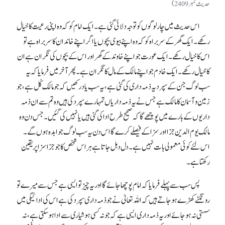
حدیث نمبر 2409)
اس حدیث میں چار لوگوں کو توجہ دلائی گئی ہے۔ ایک امام کوکہ وہ اپنی رعیت کا خیال
رکھے۔ ایک گھر کے سربراہ کو کہ وہ اپنے بیوی بچوں یا اگر اپنے خاندان کا سربراہ ہے تو
اس کا خیال رکھے۔ ایک عورت جو اپنے خاوند کے گھر اور اس کے بچوں کی نگران ہے ان
کا خیال رکھے۔ ایک خاد م جو اپنے مالک کے مال کا نگران ہے۔ پھر آخر میں فرمایا کہ یہ
سب لوگ جن کے سپرد یہ ذمہ داری کی گئی ہے، یہ سب یاد رکھیں کہ جو مالک کُل ہے، جو
زمین و آسمان کا مالک ہے جس نے یہ ذمہ داریاں تمہارے سپرد کی ہیں وہ تم سے ان ذمہ
داریوں کے بارے میں پوچھے گا کہ صحیح طرح ادا کی گئی ہیں یا نہیں کی گئیں۔ جس دن وہ
مالک یوم الدین جزا اور سزا کے فیصلے کرے گا اس دن یہ سب لوگ جوابدہ ہوں گے۔
اس لئے کوئی معمولی بات نہیں ہے۔ دل دہل جاتا ہے ہر اس شخص کا جو جزا سزا پر یقین
رکھتا ہے۔
پس سب سے پہلے فرمایا کہ امام پوچھا جائے گا اور یہ چیز تو ایسی ہے جس سے میرے تو
رونگٹے کھڑے ہو جاتے ہیں کہ اللہ تعالیٰ نے جوذمہ داری سپرد کی ہے اس کی ادائیگی میں
سستی نہ ہو جائے اور یہ ذمہ داری ایسی ہے کہ جو نہ کسی ہوشیاری سے ادا ہو سکتی ہے، نہ