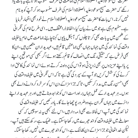
حضرت مسیح موعود علیہ الصلوٰۃ والسلام کی جماعت کی طرف منسوب ہوتا ہے یہ بات یاد
رکھے کہ حضرت مسیح موعود علیہ الصلوٰۃ والسلام کی طرف منسوب ہو کر آپؑ کو بدنام
نہیں کرنا۔ اس بات کا حضرت مسیح موعود علیہ الصلوٰۃ والسلام نے خود بھی اظہار فرمایا
ہے۔ مفہوم یہی ہے جو میں نے بیان کیا، الفاظ ذرا مختلف ہیں۔ اسی طرح امام کی نگرانی
کے ضمن میں یہ بات بھی کرتا چلوں کہ آجکل یایوں کہنا چاہئے جماعت میں امام یا خلیفۂ
وقت کی نمائندگی میں جہاں جہاں بھی جماعتیں قائم ہیں، عہدیداران متعین ہیں، ان کا
بھی فرض ہے کہ حقیقی رنگ میں انصاف کو قائم رکھتے ہوئے اگر کبھی کسی موقع پر اپنے
پر یا اپنے عزیزوں پر بھی زد پڑتی ہو تو اس کی پرواہ نہ کرتے ہوئے اس نمائندگی کا حق ادا
کرنے کی کوشش کریں جو آپ کے سپرد کی گئی ہے تاکہ اس نگرانی میں خلیفۂ وقت کی
بھی احسن رنگ میں مدد کر سکیں، تاکہ جزا سزاکے دن اس کو سرخرو کروانے والے بھی
ہوں۔ ہر عہدیدار کے عمل جہاں براہ راست اس کو جوابدہ بناتے ہیں اور ہر عہدیدار اپنے
دائرے میں جہاں نگران ہے وہ ضرور پوچھا جائے گا۔ یادرکھیں کہ خلیفۂ وقت کی
نمائندگی میں آپ اس لحاظ سے بھی ذمہ دار ہیں، اس لئے کبھی یہ نہ سوچیں کہ کسی
معاملے میں خلیفۂ وقت کو اندھیرے میں رکھا جا سکتا ہے۔ ٹھیک ہے، رکھ سکتے ہیں آپ،
لیکن خدا تعالیٰ جو جزا سزا کے دن کا مالک ہے، اس کو اندھیرے میں نہیں رکھا جا سکتا۔