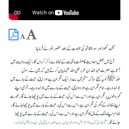
تشہد تعوذ اور سورۃ فاتحہ کی تلاوت کے بعد حضور انور نے فرمایا:
آج میں بعض احادیث کا صفت مالکیت کے لحاظ سے ذکر کروں گا۔ ایک روایت میں
آتا ہے حضرت عبداللہ بن عمر رضی اللہ عنہما بیان کرتے ہیں کہ میں نے رسول
اللہﷺ کو یہ کہتے سنا کہ’’ تم میں سے ہر ایک نگران ہے اور اپنی رعیت کے بارے میں
جوابدہ ہے۔ امام نگران ہے اور وہ اپنی رعیت کے بارے میں جوابدہ ہے۔ آدمی اپنے
گھروالوں پر نگران ہے اور اس سے اس کی رعیت کے بارے میں پوچھا جائے گا۔ عورت
اپنے خاوند کے گھر کی نگران ہے، اس سے اس کی رعیت کے بارے میں پوچھا جائے گا۔
خادم اپنے مالک کے مال کا نگران ہے اور اس سے اس کی رعیت کے بارے میں پوچھا
جائے گا۔‘‘
(بخاری کتاب الأسقرا ض و اداء الدیوان۔ باب العبد راع فی مال سیّدہ ولایعمل الّا باذنہ۔