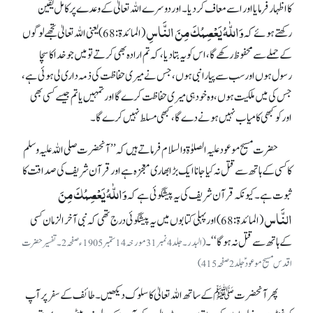
کا اظہار فرمایا اور اسے معاف کر دیا۔ اور دوسرے اللہ تعالیٰ کے وعدے پر کامل یقین
وَاللّٰہُ یَعْصِمُکَ مِنَ النَّاسِ
رکھتے ہوئے کہ
(المائدۃ:68) یعنی اللہ تعالیٰ تجھے لوگوں
کے حملے سے محفوظ رکھے گا، اس کو یہ بتا دیا، کہ تم ارادہ بھی کرتے تو میں جو خدا کا سچا
رسول ہوں اور سب سے پیارا نبی ہوں، جس نے میری حفاظت کی ذمہ داری لی ہوئی ہے،
جس کی میں ملکیت ہوں، وہ خود ہی میری حفاظت کرے گا اور تمہیں یا تم جیسے کسی بھی
اور کو کبھی کامیاب نہیں ہونے دے گا، کبھی مسلط نہیں کرے گا۔
حضرت مسیح موعود علیہ الصلوٰۃ والسلام فرماتے ہیں کہ’’آنحضرت صلی اللہ علیہ وسلم
کا کسی کے ہاتھ سے قتل نہ کیا جانا ایک بڑا بھاری معجزہ ہے اور قرآن شریف کی صداقت کا
وَاللّٰہُ یَعْصِمُکَ مِنَ
ثبوت ہے۔ کیونکہ قرآن شریف کی یہ پیشگوئی ہے کہ
النَّاس
(المائدۃ:68) اور پہلی کتابوں میں یہ پیشگوئی درج تھی کہ نبی آخرالزمان کسی
کے ہاتھ سے قتل نہ ہو گا‘‘۔
(البدر۔ جلد 4نمبر 31مورخہ 14ستمبر 1905ء صفحہ 2۔ تفسیر حضرت
اقدس مسیح موعود ؑ جلد 2صفحہ415)
پھر آنحضرتﷺ کے ساتھ اللہ تعالیٰ کا سلوک دیکھیں۔ طائف کے سفر پر آپ