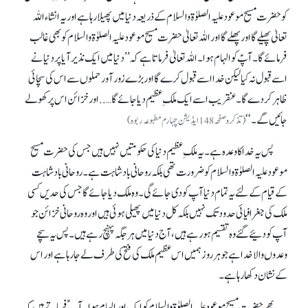
کو حضرت مسیح موعود علیہ الصلوٰۃ والسلام کے ذریعہ دنیا میں پھیلا رہا ہے اور یہ انشاء اللہ
تعالیٰ پھیلے گا اور پھلے گا اور اللہ تعالیٰ حضرت مسیح موعود علیہ الصلوٰۃ والسلام کو بھی غالب
فرمائے گا۔ آپؑ کو الہام ہوا۔ اللہ تعالیٰ فرماتا ہے کہ’’ دنیا میں ایک نذیر آیا پر دنیا نے
اسے قبول نہ کیا لیکن خدا اسے قبول کرے گا اور بڑے زور آور حملوں سے اس کی سچائی
ظاہر کر دے گا۔ عنقریب اسے ایک ملکِ عظیم دیا جائے گا….. اور خزائن اس پر کھولے
جائیں گے۔‘‘
(تذکرہ صفحہ 148ایڈیشن چہارم مطبوعہ ربوہ)
پس یہ خدا کا وعدہ ہے۔ یہ ملک ِعظیم دنیا کی حکومتیں نہیں ہیں جس کی حضرت مسیح
موعود علیہ الصلوٰۃ والسلام کو ضرورت تھی بلکہ روحانی بادشاہت ہے۔ روحانی بادشاہت
کے قیام کے لئے یہ تمام دنیا آپ کو دی جائے گی۔ وہ ملک دیا جائے گا جس کی حدیں کسی
ملک کی جغرافیائی حدود تک نہیں بلکہ کل دنیا میں پھیلی ہوئی ہیں اور وہ روحانی خزائن جو
آپ کو دئیے گئے وہ تقسیم ہو رہے ہیں، آج دنیا میں ہر جگہ پہنچ رہے ہیں۔ پس یہ سچے
وعدوں والا خدا ہے جو ہر روز ہمیں اس عظیم ملک کی فتح کی طرف لے جا رہا ہے اور اس
کے نشان دکھا رہا ہے۔
پھر حضرت مسیح موعود علیہ الصلوٰۃ والسلام کو ایک اور الہام ہوا۔ آپ ؑ فرماتے ہیں کہ