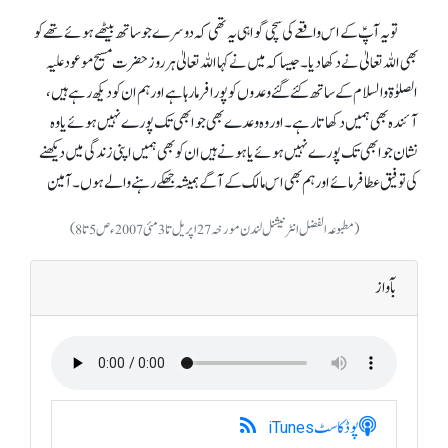
تو یہ آپؑ کے اس واقعے کی سچی گواہی یہ تھی کہ دوسرے جو ساتھ بیٹھے ہوئے تھے کو
بھی اللہ تعالیٰ نے دکھا دیا۔ جیسا کہ میں نے کہا اللہ تعالیٰ ہر روز حضرت مسیح موعود علیہ
الصلوٰۃ والسلام کے ساتھ کئے گئے وعدوں کو پورا فرما رہا ہے اور ہم ان کو دیکھ رہے ہیں،
آئندہ بھی ہمیں دکھاتا رہے۔ اور وہ وعدے بھی جو ابھی تک پورے نہیں ہوئے یا وہ
نشان جو ابھی تک پورے نہیں ہوئے یا ہونے ہیں ان کو بھی ہمیں اپنی زندگی میں دیکھنے
کی توفیق عطا فرمائے اور ہم بھی اس مالک کے آگے ہمیشہ جھکے رہنے والے ہوں۔ آمین
(مطبوعہ الفضل انٹرنیشنل لندن مورخہ 27اپریل تا 3مئی 2007ء ص5تا8)
بآواز
پوڈکاسٹ
iTunes