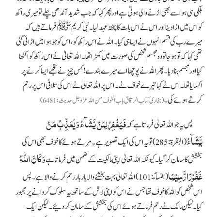
ہلکی سی ہوا سے بھی اڑنے والی ہوتی ہے اور پھر کہا کہ جب شدید آندھی چلے تو میری راکھ
کو اس میں اڑا دینا اور اس نے اس بات کا پختہ عہد لیا۔ نبی کریمﷺ فرماتے ہیں کہ
میرے رب کی قسم انہوں نے ایسا ہی کیا۔ اللہ نے اس راکھ کو، اس کو جو ہوا میں اڑائی گئی
تھی کہا کہ تو ہو جا تو وہ مجسم شخص کی صورت میں کھڑا تھا۔ اللہ تعالیٰ نے اس راکھ کو اکٹھا
کیا اور مجسم بنا دیا۔ پھر اللہ نے پوچھا اے میرے بندے! کس چیز نے تجھے ایسا کرنے پر
اکسایا تھا۔ اس نے کہا تیرے خوف نے۔ اس پر اللہ تعالیٰ نے اس کی تلافی اس پر رحم
کرتے ہوئے کی۔
(بخاری کتاب الرقاق باب الخوف من اللہ عزّ وجل حدیث:6481)
فَیَغْفِرُ لِمَنْ یَّشَآءُ وَ یُعَذِّبُ مَنْ
پس یہ جو اللہ تعالیٰ فرماتا ہے کہ
یَّشَآءُ
(البقرۃ:285) تو یہ اس کی ایک تصویر ہے۔ مرتے ہوئے کاخوف بھی اس کی
وَکَانَ اللّٰہُ
بخشش کا سامان کر گیا۔ کیونکہ اللہ تعالیٰ اپنی مالکیت کے ضمن میں فرماتا ہے
غَفُوْرًا رَّحِیْمًا
(النسآء:101) اللہ تعالیٰ بہت بخشنے والا بار بار رحم کرنے والا ہے۔ پس
اس شخص کو اللہ کا خوف تھا جس نے اس کو اپنی لاش کے ساتھ یہ سلوک کروانے پر مجبور
کیا۔ لیکن مالک نے رحم فرماتے ہوئے اس کی بخشش کے سامان کر دئیے۔ لیکن ایک