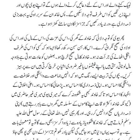
لبیک کہنے والے اور اس کے لئے دعائیں کرنے والے ہوں گے تو اپنے بیوی بچوں او ر
اپنے زیر نگیں کو اس طرف توجہ دلا سکیں گے۔ پس خاندان کے سربراہ کی یہ بہت بڑی
ذمہ داری ہے، ورنہ یاد رکھیں کہ جزا سزا کادن سامنے کھڑا ہواہے۔
پھر بیوی کو توجہ دلائی کہ خاوند کے گھر کی، اس کی عزت کی، اس کے مال کی اور اس کی
اولاد کی صحیح نگرانی کرے۔ اس کا رہن سہن، رکھ رکھاؤ ایسا ہو کہ کسی کو اس کی طرف
انگلی اٹھانے کی جرأت نہ ہو۔ خاوند کا مال صحیح خرچ ہو۔ بعضوں کو عادت ہوتی ہے بلا وجہ
مال لوٹاتی رہتی ہیں یا اپنے فیشنوں یا غیر ضروری اشیاء پر خرچ کرتی ہیں ان سے پرہیز
کریں۔ بچوں کی تربیت ایسے رنگ میں ہو کہ انہیں جماعت سے وابستگی اور خلافت سے
وابستگی کا احساس ہو۔ اپنی ذمہ داری کا احسا س ہو۔ پڑھائی کا احساس ہو۔ اعلیٰ اخلاق کے
اظہار کا احساس ہو تاکہ خاوند کبھی یہ شکوہ نہ کرے کہ میری بیوی میری غیر حاضری میں
(کیونکہ خاوند اکثر اوقات اپنے کاموں کے سلسلہ میں گھروں سے باہر رہتے ہیں) اپنی
ذمہ داریاں صحیح اد انہیں کر رہی۔ اور پھر یہی نہیں، اللہ تعالیٰ کے رسول صلی اللہ علیہ
وسلم فرماتے ہیں کہ خاوند کا شکوہ یا زیادہ سے زیادہ اگر سزا بھی دے گاتو یہ تو معمولی بات
ہے۔ یہ تو سب یہاں دنیا میں ہو جائیں گی لیکن یاد رکھو تم جزا سزا کے دن بھی پوچھی جاؤ