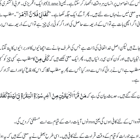
سی ایسی ہستی ہے جو انسان کے لئے کافی ہے، یا تسلی دینے والی ہے یا جس کے انعاموں پر انسان ہر وقت انحصار کر سکتا ہے۔ لین (Lane) جو ایک انگریزی۔ عربی ڈکش
کَفَانِیْ فُلَانٌ اَلْاَمْرَ
ہ معنی مَیں نے وہاں سے لئے ہیں۔ پھر آگے ایک جگہ لکھا ہے۔ ’’
‘‘۔ مطلب ہے
عنی اگر اچھی بات ہے تو اس کے ذریعہ سے حاصل کی اور اگر کوئی بری چیز ہے تو اس کے ذریعہ سے اس بر
تے ہیں لیکن اصل خداتعالیٰ کی ذات ہے جس کی طرف جانے سے اچھائیوں کا اور برائیوں کا پتہ لگتا ہ
کَفٰی مِنْ
نیکیاں ہیں اور کون کون سی برائیاں ہیں۔ پھر ایک معنی لکھے ہیں کہ
کا مطلب ہے کسی چیز کو ک
مطلب ہے اس نے برائی کو اس سے دور کیا جس سے پھر یہ مطلب نکلا کہ اس کا دفاع کیا اور اسے آزاد کر
ا ہے۔
مَنْ قَرَأَ الْاٰیٰتَیْنِ مِنْ آخِرِ سُوْرَۃِ الْبَقَرَۃِ فِیْ لَیْلَۃٍ کَفَتَ
کئے گئے ہیں۔ حدیث بیان کی ہے کہ
ہ اس کے لئے کافی ہوں گی یعنی وہ دونوں آیات رات کے قیام سے اسے مستغنی کر دیں گی۔
اد ہے جو رات کو قیام کے وقت قراءت کے لئے کافی ہیں۔ اسی طرح بعض نے یہ معنی کئے ہیں کہ یہ دو