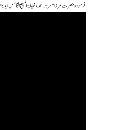
فرمودہ حضرت مرزا مسرور احمد، خلیفۃ المسیح الخامس ایدہ اللہ