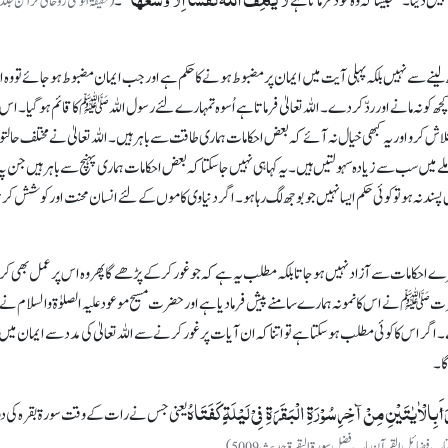
ں دیتا۔ ’’جیسا کہ وہ خود فرماتا ہے
‘‘۔
 لینے سے نہیں بلکہ پہلی آیت میں ایمان پر مضبوط ہونے کا حکم ہے اور جب ایمان مضبوط ہو جائے تووہ
اور کچھ کو نہ مانے اور ردّ کردے۔ اللہ تعالیٰ فرماتا ہے اُسوہ تمہارے لئے رسول اللہﷺ کا قائم ہو گیا۔ اس
اش کرو اور یہ کبھی خیال نہ آئے کہ بعض احکامات ہماری طاقت سے باہر ہیں۔ اللہ تعالیٰ نے مختلف حالت
ں سب سے زیادہ سہولتیں ہیں۔ یہ کہا ہی نہیں جا سکتا کہ بعض احکامات ہماری پہنچ سے باہر ہیں جن پ
ندنہ ہو تو کوئی حکم ایسا نہیں جو بوجھ لگ رہا ہو۔ اگر دنیاوی کاموں کے لئے انسان محنت اور کوشش کر
رے احکامات سے آزادنہیں ہو جاتا بلکہ مطلب یہ ہے کہ جو غور کرکے پڑھے گا پھر وہ اس پر عمل بھی 
ﷺ نے اس کا نمونہ ہمارے سامنے پیش فرما دیا ہے اور حضرت مسیح موعود علیہ الصلوٰۃ والسلام نے فر
گر اس کا کوئی مطلب ہو سکتا ہے تو اتنا کہ ان آیات پر غور کرنے سے اللہ تعالیٰ کی مدد سے ایمان میں 
گا۔
َ بِالْاٰیٰتَیْنِ مِنْ آخِرِسُوْرَۃِ الْبَقَرَۃِ فِیْ لَیْلَۃٍ کَفَتَاہُ
یعنی جس نے رات کے وقت سورۃ بقرہ کی دو
اب فضائل القرآن باب فضل سورۃ البقرۃ حدیث 5009)