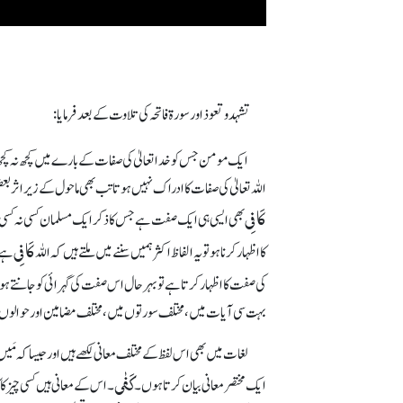
تشہد و تعوذ اور سورۃ فاتحہ کی تلاوت کے بعد فرمایا:
ایک مومن جس کو خداتعالیٰ کی صفات کے بارے میں کچھ نہ کچھ 
اللہ تعالیٰ کی صفات کا ادراک نہیں ہوتا تب بھی ماحول کے زیر اثر ب
کَافِی
بھی ایسی ہی ایک صفت ہے جس کا ذکر ایک مسلمان کسی نہ کسی
کَافِی
کا اظہار کرنا ہو تو یہ الفاظ اکثر ہمیں سننے میں ملتے ہیں کہ اللہ
ہے ی
کی صفت کا اظہار کرتا ہے تو بہرحال اس صفت کی گہرائی کو جانتے ہو
بہت سی آیات میں، مختلف سورتوں میں، مختلف مضامین اور حوالوں
لغات میں بھی اس لفظ کے مختلف معانی لکھے ہیں اور جیسا کہ مَیں
کَفٰی
ایک مختصر معانی بیان کرتا ہوں۔
۔ اس کے معانی ہیں کسی چیز کا ک