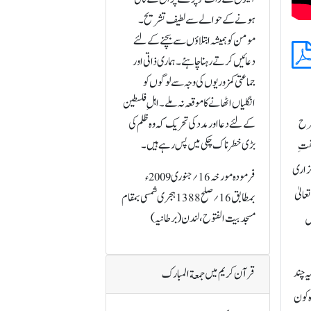
ہونے کے حوالے سے لطیف تشریح۔
مومن کو ہمیشہ ابتلاؤں سے بچنے کے لئے
دعائیں کرتے رہنا چاہئے۔ ہماری ذاتی اور
جماعتی کمزوریوں کی وجہ سے لوگوں کو
انگلیاں اٹھانے کا موقعہ نہ ملے۔ اہلِ فلسطین
طرح
کے لئے دعا اور مدد کی تحریک کہ وہ ظلم کی
بڑی خطرناک چکی میں پس رہے ہیں۔
صفتِ
گزاری
فرمودہ مورخہ 16؍جنوری 2009ء
عالیٰ
بمطابق16؍صلح 1388 ہجری شمسی بمقام
مسجد بیت الفتوح، لندن (برطانیہ)
یں
ہ چند
قرآن کریم میں جمعة المبارک
ہ کون