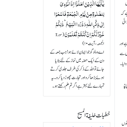
یٰۤاَیُّہَا الَّذِیۡنَ اٰمَنُوۡۤا اِذَا نُوۡدِیَ
نری کی
لِلصَّلٰوۃِ مِنۡ یَّوۡمِ الۡجُمُعَۃِ فَاسۡعَوۡا
 کہ
اِلٰی ذِکۡرِ اللّٰہِ وَ ذَرُوا الۡبَیۡعَ ؕ ذٰلِکُمۡ
ائی
خَیۡرٌ لَّکُمۡ اِنۡ کُنۡتُمۡ تَعۡلَمُوۡنَ
(سورة
ے اور
الجمعہ، آیت ۱۰)
اے وہ لوگو جو ایمان لائے ہو! جب جمعہ کے
سی سے
دن کے ایک حصّہ میں نماز کے لئے بلایا
وایا۔
جائے تو اللہ کے ذکر کی طرف جلدی کرتے
ہوئے بڑھا کرو اور تجارت چھوڑ دیا کرو۔ یہ
اہُ
تمہارے لئے بہتر ہے اگر تم علم رکھتے ہو۔
خطبات خلیفة المسیح
نوں