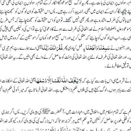
رسولوں پر ایمان کی بات ہے۔ پھر یہ لوگ مسیح موعودؑ کا انکار کرکے تمام رسولوں پر ایمان کی بھی نفی ک
نے پیچھے لگا کر ان کے ایمان میں بھی رخنہ پیدا کر رہے ہیں۔ پس اس حقیقت کو ان لوگوں کو سمجھناچاہئ
 باتوں کی طرف اشارہ ہے اور پھر بھی نہیں سمجھتے۔ تو ان کو اس حقیقت کو سمجھنا چاہئے کہ جس طرح ہ
موعود علیہ الصلوۃ والسلام نے خداتعالیٰ کی طرف سے ہونے کا دعویٰ کیا ہے تو اس کی دلیلیں بھی پیش ک
ہی ہے۔ اب ان لوگوں کو چاہئے کہ عقل کریں اور اس مسیح موعود کو مان کر مومنین کے گروہ میں شامل
سَمِعْنَا وَاَطَعْنَا
غُفْرَانَکَ رَبَّنَا
ں اور جنہوں نے
پہ عمل کیا وہی پھر
یعنی اے ہمارے ربّ ہم تیری 
ور اللہ تعالیٰ کی طرف لوٹنے پر اللہ تعالیٰ کی جنت کو حاصل کرنے والے بھی بنیں گے۔ یہ اللہ تعالیٰ کا
 تو فیق عطا فرمائے۔
لَا یُکَلِّفُ اللّٰہُ نَفْسًا اِلَّا وُسْعَھَا
یٰ نے شروع ہی اس بات سے کیا ہے کہ
یعنی اللہ تعالیٰ کے احکامات ا
قت سے باہر ہوں۔ لوگ کہتے ہیں جی فلاں حکم بڑا مشکل ہے۔ اللہ تعالیٰ فرماتا ہے کہ میرا کوئی حکم ایسا نہ
میں حکم ہے کہ تمام احکام میں، اخلاق میں، عبادات میں، آنحضرتﷺ کی پیروی کریں۔ پس اگر ہماری
 طور پر حاصل کر سکتیں تو یہ حکم ہمیں ہرگز نہ ہوتا کہ اس بزرگ نبی کی پیروی کرو۔ کیونکہ خداتعا
لَا یُکَلِّفُ اللّٰہُ نَفْسًا اِلَّا وُسْعَھَا