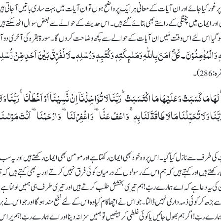
پر غور کیا جائے اور ان آیات کے معانی ہر ایک پر واضح ہوں تو ان آیات میں بہت ساری باتیں آ جاتی ہ
یں اور ایمان میں پختگی کے راستے بھی بتائے گئے ہیں۔ اس حدیث کے حوالے سے بعض سوال اٹھ سکتے ہی
افی ہو گیا اس لئے اس وقت مَیں ان آیات کے حوالے سے کچھ وضاحت کروں گا۔ سورۃ بقرہ کی آخری دو 
ِّہٖ وَالْمُؤْمِنُوْنَ۔ کُلٌّ اٰمَنَ بِاللّٰہِ وَمَلٰئِکَتِہٖ وَکُتُبِہٖ وَرُسُلِہٖ۔ لَا نُفَرِّقُ بَیْنَ اَحَدٍ مِّنْ رُّسُل
 286)۔
ؕ لَہَا مَا کَسَبَتۡ وَ عَلَیۡہَا مَا اکۡتَسَبَتۡ ؕ رَبَّنَا لَا تُؤَاخِذۡنَاۤ اِنۡ نَّسِیۡنَاۤ اَوۡ اَخۡطَاۡنَا ۚ رَبَّنَا وَ لَ
َّنَا وَ لَا تُحَمِّلۡنَا مَا لَا طَاقَۃَ لَنَا بِہٖ ۚ وَ اعۡفُ عَنَّا ٝ وَ اغۡفِرۡ لَنَا ٝ وَ ارۡحَمۡنَا ٝ اَنۡتَ مَوۡلٰٮنَ
ی طرف سے نازل کیا گیا۔ اس پر وہ خود بھی ایمان رکھتا ہے اور مومن بھی ایمان رکھتے ہیں اور یہ سب ا
ھتے ہیں اور کہتے ہیں کہ ہم اس کے رسولوں کے درمیان کوئی فرق نہیں کرتے اور یہ بھی کہتے ہیں کہ 
ور ان کی یہ دعا ہے کہ اے ہمارے ربّ! ہم تیری بخشش طلب کرتے ہیں اور تیری طرف ہی ہمیں لوٹنا ہے۔
بڑھ کر کوئی ذمہ داری نہیں ڈالتا۔ جو اس نے اچھا کام کیا وہ اس کے لئے نفع مند ہو گا اور جو اس نے برا
ہمارے ربّ! اگر ہم بھول جائیں یا کوئی غلطی کر بیٹھیں تو ہمیں سزا نہ دینا اور اے ہمارے ربّ! ہم پر اس