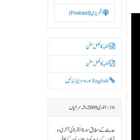
انگریزی
(Podcast)
خطبہ کا مکمل متن
خطبہ کا مکمل متن
English اور دوسری زبانیں
16؍ جنوری 2009ء شہ سرخیاں
حدیث کے مطا بق سورۃ البقرۃ کی آخری دو
آیتوں کے رات کو پڑھنے پراُن کے کافی