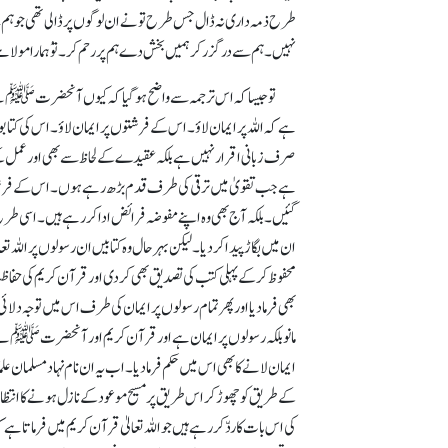
طرح ذمہ داری نہ ڈال جس طرح تو نے ان لوگوں پر ڈالی تھی جو ہم
نہیں۔ ہم سے درگزر کر ہمیں بخش دے ہم پر رحم کر۔ توُ ہمارا مولا
تو جیسا کہ اس ترجمہ سے واضح ہو گیا کہ کیوں آنحضرتﷺ نے یہ 
ہے کہ اللہ پر ایمان لاؤ۔ اس کے فرشتوں پر ایمان لاؤ۔ اس کی کتابوں 
صرف زبانی اقرار نہیں ہے بلکہ عقیدے کے لحاظ سے بھی اور عمل کے ل
ہے جب تقویٰ میں ترقی کی طرف قدم بڑھ رہے ہوں۔ اس کے فرشتوں پر
گئیں۔ بلکہ آج بھی وہ اپنے مفوضہ فرائض ادا کر رہے ہیں۔ اسی طرح پہ
ان میں بگاڑ پیدا کر دیا۔ لیکن بہرحال وہ کتابیں ان رسولوں پر اللہ
محفوظ کرکے پہلی کتب کی تصدیق بھی کر دی اور قرآن کریم کی حف
بھی فرما دیا اور پھر تمام رسولوں پر ایمان کی طرف اس میں توجہ دلائی 
مانو بلکہ رسولوں پر ایمان ہے اور قرآن کریم اور آنحضرتﷺ نے مسیح م
ایمان لانے کا بھی اس میں حکم فرما دیا۔ اب یہ ان نام نہاد مسلمان ع
کے طریق کو چھوڑ کر اس طریق پر مسیح موعود کے نازل ہونے کا انتظا
کی اس بات کا ردّ کر رہے ہیں جو اللہ تعالیٰ قرآن کریم میں فرماتا ہے