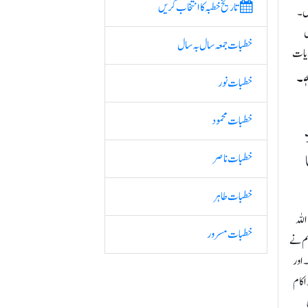
تاریخ خطبہ کا انتخاب کریں
یں۔
ں
خطبات جمعہ سال بہ سال
آیات
ِہٖ۔
خطبات نور
خطبات محمود
ا
ا
خطبات ناصر
خطبات طاہر
للہ
خطبات مسرور
ہم نے
 اور
 کام