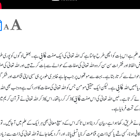
کَافِی
علم ہے اس بات کو اچھی طرح جانتا ہے کہ اللہ تعالیٰ کی ایک صفت
ہے۔ بعض لوگوں کو پوری 
عض الفاظ اور فقرات سن سن کر وہ اللہ تعالیٰ کی صفات کے حوالے سے بات کرتے ہیں اور اللہ تعالیٰ کی 
 حوالے سے کرتا رہتا ہے۔ بہت سے موقعوں پر جب چاہے ظاہری طور پر ہی سہی اپنی قناعت اور شکر 
کَافِی
ا ہمیں اللہ
ہے۔ لیکن ایک حقیقی مومن جس کو اللہ تعالیٰ کی صفات کا ادراک ہے وہ جب بھی اللہ ت
کَافِی
ئے کرتا ہے۔ مَیں اللہ تعالیٰ کی اس صفت
کا ذکر کر رہا تھا۔ اس کا ذکر اللہ تعالیٰ نے قرآن کریم م
 کے تحت فرمایا ہے۔
 نے طریق رکھا ہوا ہے، بیان کر دیتا ہوں تاکہ اس کے وسیع معانی بھی ہر ایک کے علم میں آ جائیں۔ تو ی
افی ہونا، کسی شے یا کسی ذات پر قناعت کرنا یا تسلی پانا۔ اور اگر دیکھا جائے تو اللہ تعالیٰ کی ذات سے زیاد