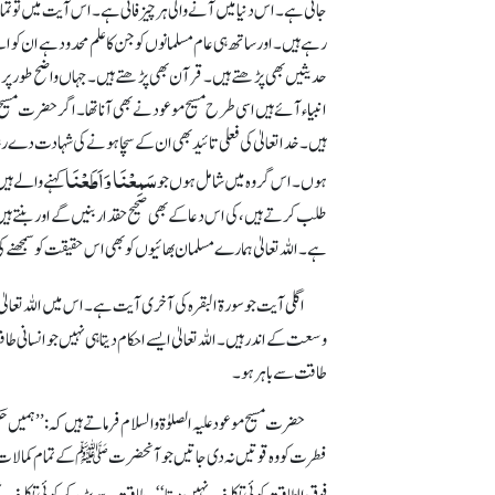
جاتی ہے۔ اس دنیا میں آنے والی ہر چیز فانی ہے۔ اس آیت میں تو تمام 
رہے ہیں۔ اور ساتھ ہی عام مسلمانوں کو جن کا علم محدود ہے ان کو اپ
حدیثیں بھی پڑھتے ہیں۔ قرآن بھی پڑھتے ہیں۔ جہاں واضح طور پر ان
انبیاء آئے ہیں اسی طرح مسیح موعودنے بھی آنا تھا۔ اگر حضرت مسیح 
ہیں۔ خداتعالیٰ کی فعلی تائید بھی ان کے سچا ہونے کی شہادت دے ر
سَمِعْنَا وَاَطَعْنَا
ہوں۔ اس گروہ میں شامل ہوں جو
کہنے والے ہی
طلب کرتے ہیں، کی اس دعا کے بھی صحیح حقدار بنیں گے اور بنتے ہیں۔ ا
ہے۔ اللہ تعالیٰ ہمارے مسلمان بھائیوں کو بھی اس حقیقت کو سمجھنے کی
اگلی آیت جو سورۃ البقرہ کی آخری آیت ہے۔ اس میں اللہ تعال
وسعت کے اندر ہیں۔ اللہ تعالیٰ ایسے احکام دیتا ہی نہیں جو انسانی طا
طاقت سے باہر ہو۔
حضرت مسیح موعود علیہ الصلوٰۃ والسلام فرماتے ہیں کہ: ’’ہ
فطرت کو وہ قوتیں نہ دی جاتیں جو آنحضرتﷺ کے تمام کمالات کو ظلی