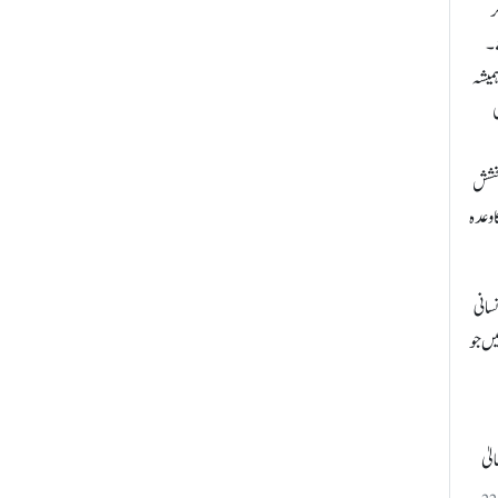
ر
ے۔
میشہ
ی
بخشش
 وعدہ
نسانی
یں جو
لیٰ