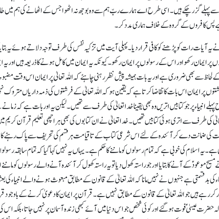
 سے پہلے گزر چکے ہیں۔ اسی طرح اے ہمارے ربّ ہم سے وہ بوجھ نہ اٹھوا جس کے اٹھانے کی ہم میں 
 ہے پس کافروں کے گروہ کے خلاف ہماری مدد کر۔
آیات رات کو پڑھنے کو کافی قرار دیا۔ پہلی آیت میں تزکیہ نفس کی طرف توجہ دلاتے ہوئے یہ بتایا 
پر ایمان رکھو اور اس کے رسولوں پر ایمان رکھو۔ کیونکہ یہ ایمان میں کامل ہونے کا ذریعہ ہیں اور یہ ا
حاظ سے بھی ضروری ہے اور یہ بات ہمیشہ پیش نظر رہنی چاہئے کہ اللہ تعالیٰ پر ایمان اس وقت مضبوط
 ایمان اس بات کا تقاضا کرتا ہے کہ یقین ہو کہ اللہ تعالیٰ کے فرشتوں کی ذمہ داریاں متروک نہ
لے انبیاء پر جو کتابیں اتریں وہ بھی یقینا خداتعالیٰ کی طرف سے تھیں۔ لیکن یہ اور بات ہے کہ زمانے 
 تعالیٰ کی طرف سے اتری ہوئی کتابیں تھیں۔ خداتعالیٰ نے ان کتابوں کی بھی ہر اچھی تعلیم قرآن کریم می
اظت کی ضمانت دے کر آئندہ کے لئے اس شرعی کتاب کے تاقیامت ہر قسم کی تحریف سے پاک رہنے کا 
ہے۔ یہ اسلام کی خوبی ہے کہ تمام رسولوں کو ماننے کا حکم ہے۔ یہاں یہ نہیں کہا گیا کہ تمام سابقہ رسولو
وعودؑ کے آنے کا بتایا اور جوراستہ کھول دیا تو یہ راستہ کھول کر آئندہ آنے والے رسولوں کو ماننے ا
لماء کی بدقسمتی ہے جنہوں نے نہیں مانا کہ اللہ تعالیٰ کے قانون کے مطابق مبعوث ہونے والے انبیاء کی بع
ر کر رہے ہیں جو اللہ تعالیٰ کے قانون کے مطابق نہیں ہے۔ قرآن پر ایمان کا دعویٰ کرنے کے باوجود 
 کہ حضرت عیسیٰؑ فوت ہو گئے اور کوئی شخص جو اس دنیا میں آئے کبھی زندہ آسمان پر نہیں جاتا، بلکہ اس ک