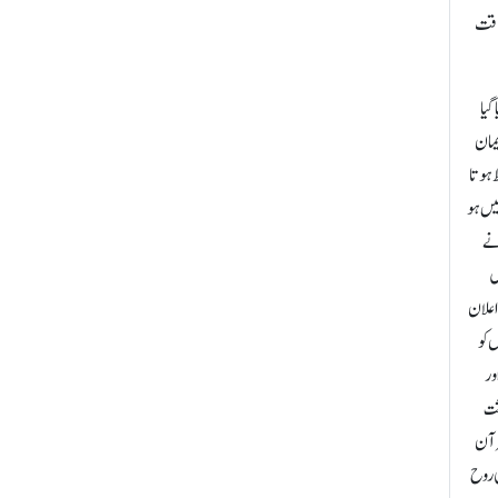
طاقت
گیا
یمان
 ہوتا
یں ہو
نے
ں
اعلان
ں کو
ور
ثت
قرآن
ی روح