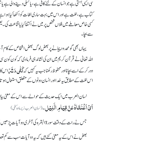
کتاب ہے، لغت ہے اور اس میں بہت ساری لغات کو اکٹھاکیا ہوا ہے ی
کسی خاص معاملے میں فلاں شخص پر میں نے اکتفا کیا یا قناعت کی۔ ی
سے بچا۔
یہاں بھی گو محدود پیمانے پر بعض لوگ بعض اشخاص کے کام آ جا
اللہ تعالیٰ نے قرآن کریم میں ان کی نشاندہی فرما دی کہ کون کون سی 
کَفٰی وَ شَرّ
دور کرکے اسے بچانا اور محفوظ رکھنا جب یہ کہیں کہ
اس کا 
اس لغت کے مطابق یہ خدا اور انسان دونوں کے متعلق استعمال ہوت
لسان العرب میں ایک حدیث کے حوالے سے اس کے معنی بیان 
اَیْ اَغْنَتَاہٗ عَنْ قِیَامِ الَّلِیْل
۔
(لسان العرب زیر مادہ کفی)
جس نے رات کے وقت سورۃ البقرہ کی آخری دو آیات پڑھیں تو و
بعض نے اس کے یہ معنی کئے ہیں کہ یہ دو آیات سب سے کم تعد