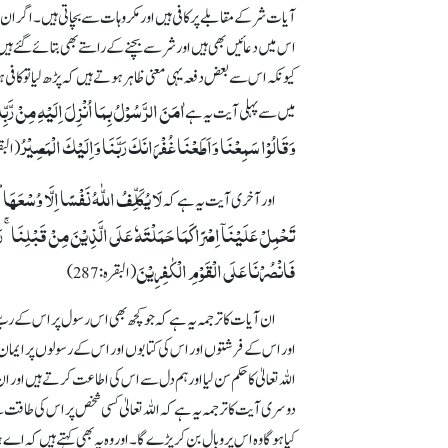
آیات شر کے مقابلے پر کافی ہیں اور مکروہات سے بچاتی ہیں۔ اگر ان 
اس میں دعائیں بھی ہیں اور شر سے بچنے کے راستے بھی بتائے گئے ہ
کیونکہ اس سے بعض دفعہ یہی معنی ظاہر ہوتے ہیں کہ پڑھ لیا تو ک
اٰمَنَ الرَّسُوْلُ بِمَا اُنْزِلَ اِلَیْہِ مِنْ رَّب
میں سے پہلی آ یت یہ ہے
وَقَالُوْا سَمِعْنَا وَاَطَعْنَا غُفْرَانَکَ رَبَّنَا وَاِلَیْکَ الْمَصِیْرُ
(البقرہ:
لَا یُکَلِّفُ اللّٰہُ نَفۡسًا اِلَّا وُسۡعَہَا 
اور آخری آیت یہ ہے کہ
تَحۡمِلۡ عَلَیۡنَاۤ اِصۡرًا کَمَا حَمَلۡتَہٗ عَلَی الَّذِیۡنَ مِنۡ قَبۡلِنَا ۚ رَب
فَانۡصُرۡنَا عَلَی الۡقَوۡمِ الۡکٰفِرِیۡنَ
(البقرہ: 287)
ان آیات کا ترجمہ یہ ہے کہ جو کچھ بھی اس رسول پر اس کے ربّ ک
اور اس کے فرشتوں اور اس کی کتابوں اور اس کے رسولوں پر ایمان رک
اللہ تعالیٰ کا حکم سن لیا اور ہم دل سے اس کی اطاعت کرتے ہیں ا
دوسری آیت کا ترجمہ یہ ہے کہ اللہ تعالیٰ کسی شخص پر اس کی طاقت سے 
کیا ہو گا وہ اس پر وبال بن کرپڑے گا۔ اور وہ یہ بھی کہتے ہیں کہ اے 