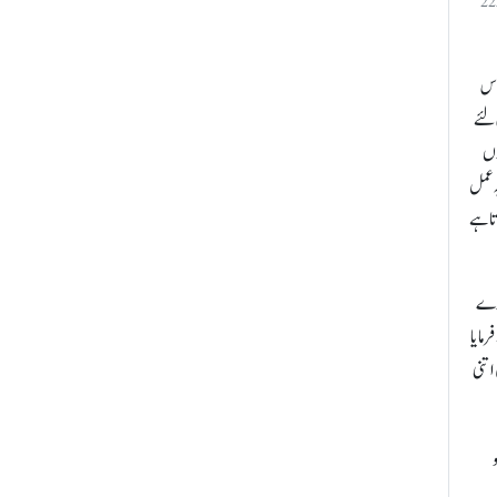
(حقیقۃالوحی روحانی خزائن جلد 22
 اس
 لئے
وں
ہ عمل
تا ہے
کرے
مایا
اتنی