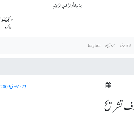
بِسۡمِ اللّٰہِ الرَّحۡمٰنِ الرَّحِیۡمِ
وَ اَقِیۡمُوا 
ادا کرو
لائبریری
تازہ ترین
English
23؍ جنوری 2009ء >
معارف تشریح