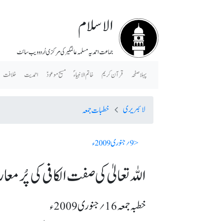
الاسلام
جماعت احمدیہ مسلمہ عالمگیر کی مرکزی اُردو ویب سائٹ
پہلا صفحہ
قرآن کریم
خاتم الانبیاء ؐ
مسیح موعودؑ
احمدیت
خلافت
لائبریری
خطبات جمعہ
< 9؍ جنوری 2009ء
اللہ تعالیٰ کی صفت الکافی کی پُر 
خطبہ جمعہ 16؍ جنوری 2009ء