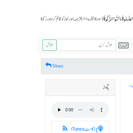
الصَّلٰوۃَ وَ اٰتُوا الزَّکٰوۃَ
(سورة البقرہ: ۱۱۱) ترجمہ: اور نماز کو قائم کرو اور زکوٰة
تلاش
Share
بآواز
پوڈکاسٹ
iTunes