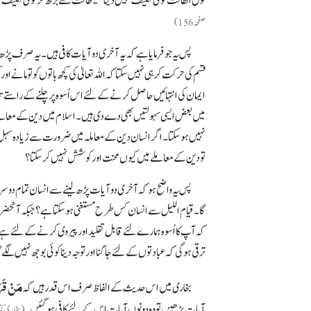
فوق الطاقت کوئی تکلیف نہیں دیتا‘‘۔ طاقت سے بڑھ کر کوئی تکلیف نہی
صفحہ 156)
پس یہ جو فرمایا ہے کہ یہ آخری دو آیات کافی ہیں۔ یہ صرف پڑھ
قسم کی حرکت کر ہی نہیں سکتا کہ اللہ تعالیٰ کی کچھ باتوں کو تو مانے 
ایمان کی انتہائیں حاصل کرنے کے لئے اس اُسوہ پر چلنے کے راستے تل
میں بعض ایسی سہولتیں بھی دے دی ہیں۔ اسلام میں دین کے معاملے می
نہیں ہو سکتا۔ اگر انسان دین کے معاملہ میں ضرورت سے زیادہ سہل پس
تو دین کے معاملے میں کیوں محنت اور کوشش نہیں کر سکتا؟
پس یہ واضح ہو کہ آخری دو آیات پڑھ لینے سے انسان تمام دوس
گا۔ قیام اللیل سے انسان کس طرح مستغنی ہو سکتا ہے؟ جبکہ آنحضرت
کہ آپ کا اُسوہ ہمارے لئے قابل تقلید اور پیروی کرنے کے لئے ہے۔ ا
ترقی ہو گی کہ عبادتوں کے لئے جاگنااور توجہ دینا کوئی بوجھ نہیں لگے 
مَنْ قَرَأ
بخاری میں اس حدیث کے الفاظ صرف اس قدر ہیں کہ
آیات پڑھیں تو وہ دونوں آیات اس کے لئے کافی ہو گئیں۔
(بخاری کت