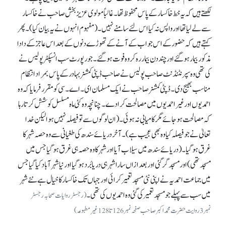
لکھتے ہیں کہ یہ خط خاکسار کے پاس محفوظ تھا۔ غالباً مولوی عزیز بخش صاحب نے خاکسار
سے لے لیا تھا اور واپس نہ کیا اس لئے سامنے نہیں۔ (مفہوم انہوں نے یہ بیان کیا)۔ پھر
کہتے ہیں کہ حضور کے اس جواب کے آنے کے تھوڑے دنوں کے بعد اس عاجز کے دادا
مذکور بیمار ہو گئے اور چند دن بیمار رہ کر وہ فوت ہو گئے۔ جو رپورٹ سب انسپکٹر پولیس نے
کی تھی وہ سپرنٹنڈنٹ صاحب پولیس نے صاحب ڈپٹی کمشنر بہادر کے پاس بمراد انتظام
مناسب بھیج دی۔ ڈپٹی کمشنر صاحب نے ایک مسلمان ای۔ اے۔ سی کو مقرر فرمایا کہ وہ
احمدیوں اور غیر احمدیوں میں مصالحت کرا دے۔ چنانچہ وہ کئی ماہ مسلسل کوشش کرتا رہا
کہ مصالحت ہو جائے مگر کامیابی نہ ہوئی۔ (ان لوگوں سے تو فیصلہ نہیں ہوا لیکن خدا
تعالیٰ نے جو فیصلہ کیا وہ بھی عجیب ہے)۔ آخر دریائے سندھ کی طغیانی سے وہ حصہ شہر کا
غرق ہو گیا۔ (دریائے سندھ میں سیلاب آیا اور شہر کا وہ حصہ ہی غرق ہو گیا جس میں
مسجد تھی) اور مسجد گر گئی اور بعد ازاں سارا شہر ہی دریا بُرد ہو گیا اور نیا شہر آباد کیا گیا جس
میں جماعت احمدیہ نے اپنی نئی مسجد تعمیر کرائی اور جہاں تک خاکسار کا خیال ہے نئے شہر
میں سب سے پہلے جو مسجد تعمیر کی گئی وہ احمدیوں کی تھی۔
(رجسٹر روایات صحابہ رجسٹر
نمبر 3روایت حضرت محمد اکبر صاحب صفحہ نمبر126تا128غیر مطبوعہ)