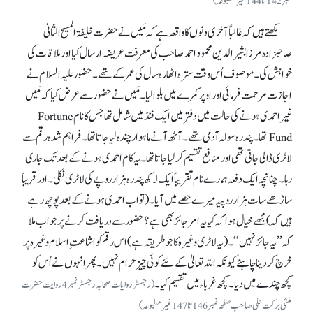
نمبر142تا144غیر مطبوعہ)
لکھتے ہیں کہ غالباً آخری دنوں کا واقعہ ہے کہ مَیں نے حضرت خلیفۃ المسیح الثانی
صاحبزادہ مرزا بشیر الدین محمود احمد صاحب کی معرفت عریضہ ارسال کیا اور ملاقات کی
خواہش کی۔ موصوف اُس وقت سترہ اٹھارہ سال کی عمر کے تھے۔ حضور علیہ السلام نے
اجازت مرحمت فرمائی اور اوپر کمرے میں بلوا لیا۔ مَیں نے حضور سے عرض کیا کہ مَیں
غیر احمدی ہونے کی حالت میں دفتر میں ایک فنڈ میں شامل تھا جس کا نامFortune
Fund تھا۔ پندرہ سولہ آدمی تھے۔ آٹھ آنے ماہوار چندہ لیا جاتا تھا۔ فراہم شدہ رقم سے
لاٹری ڈالی جاتی تھی اور منافع تقسیم کر لیا جاتا تھا۔ یہ کام احمدی ہونے کے بعد تک جاری
رہا۔ چنانچہ ایک دفعہ ہمارے نام تقریباً ایک لاکھ پندرہ ہزار روپے کی لاٹری نکلی۔ اور قریباً
ساڑھے سات ہزار روپیہ میرے حصے میں آیا۔ (تواب احمدی ہونے کے بعدپوچھ رہے
ہیں کہ) مجھے خیال ہوا کہ کیا یہ امر جائز بھی ہے؟ حضور سے دریافت کرنے پر جواب ملا
کہ’’یہ جائز نہیں‘‘۔ (یہ لاٹری وغیرہ کا جوطریقہ ہے) اس رقم کو اشاعتِ اسلام وغیرہ پر
خرچ کر دینا چاہئے کیونکہ اللہ تعالیٰ کے لئے کوئی چیز حرام نہیں۔ پھر انہوں نے اُس کو
کچھ چندے میں دیا۔ کچھ غرباء میں تقسیم کیا۔
(رجسٹر روایات صحابہ رجسٹر نمبر 4روایت حضرت
منشی برکت علی صاحب صفحہ نمبر146تا147غیر مطبوعہ)