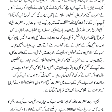
جائیں اور نئے صحابہ کی روایات سامنے آئیں۔ جو رجسٹر روایات صحابہ کا ہے اُس میں سے
مَیں نے لی ہیں، تا کہ آپ کو پتہ چلے کہ اُس زمانے میں صحابہ نے، اُن لوگوں نے جنہوں
نے حضرت مسیح موعود علیہ الصلوۃ والسلام کے ہاتھ پر بیعت کی، کس طرح آپ کو دیکھا؟
آپ پہ اُن کے تاثرات کیا تھے؟ مختلف رنگ میں ہر ایک کی روایات ہیں۔ حضرت خلیفۃ
المسیح الرابع رحمہ اللہ تعالیٰ نے ان روایات کا ایک سلسلہ اپنے خطبات اور خطابات میں
شروع کیا تھا۔ میری کوشش تو یہی ہے کہ نہ وہ دوبارہ سامنے آئیں اور نہ جو مَیں بیان کر چکا
ہوں وہ آئیں بلکہ نئے صحابہ کے نئے واقعات سامنے آتے رہیں۔ یہ روایات ہمیں جہاں
صحابہ کے اخلاص و وفا کے نمونوں اور اُن کے احمدیت میں شامل ہونے کے واقعات کا پتہ
دیتی ہیں وہاں ان سے حضرت مسیح موعود علیہ الصلوۃ والسلام کے مقام اور اپنے مخلصین
سے آپ کے تعلق کا بھی پتہ چلتا ہے۔ ان میں بعض مسائل کا حل بھی موجود ہے۔ بہر
حال جیسا کہ مَیں نے کہا اُن لوگوں کی یہ روایات مَیں پیش کرتا ہوں جو آپ کی پاک
جماعت کا حصہ بنے۔ جن کے بارے میں حضرت مسیح موعود علیہ الصلوۃ والسلام نے فرمایا
کہ جماعت نے اخلاص و وفا میں بڑی نمایاں ترقی کی ہے۔
پہلی روایت حضرت حافظ محمد ابراہیم صاحبؓ ولد میاں نادر علی صاحب کی ہے، جن کا
بیعت کا سن اور زیارت کا سن 1900ء ہے۔ یہ لکھتے ہیں کہ مَیں نے 1899ء میں بذریعہ