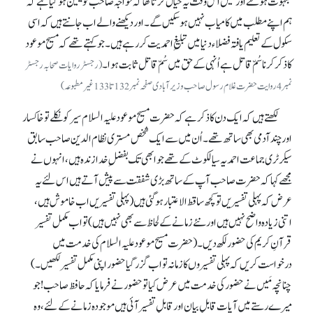
مبہوت ہو گئے اور مَیں اُس وقت یہ خیال کرتا تھا کہ خواجہ صاحب کو یقین ہو گیا ہے کہ
ہم اپنے مطلب میں کامیاب نہیں ہو سکیں گے۔ اور دیکھنے والے اب جانتے ہیں کہ اسی
سکول کے تعلیم یافتہ فضلاء دنیا میں تبلیغِ احمدیت کر رہے ہیں۔ جو کہتے تھے کہ مسیح موعود
کا ذکر کرنا سُمّ قاتل ہے اُنہی کے حق میں سُمّ قاتل ثابت ہوا۔
(رجسٹر روایات صحابہ رجسٹر
نمبر 4روایت حضرت غلام رسول صاحب وزیر آبادی صفحہ نمبر132تا133غیر مطبوعہ)
لکھتے ہیں کہ ایک دن کا ذکر ہے کہ حضرت مسیح موعود علیہ السلام سیر کو نکلے تو خاکسار
اور چند آدمی بھی ساتھ تھے۔ اُن میں سے ایک شخص مستری نظام الدین صاحب سابق
سیکرٹری جماعت احمدیہ سیالکوٹ کے تھے جو ابھی تک بفضلِ خدا زندہ ہیں، انہوں نے
مجھے کہا کہ حضرت صاحب آپ کے ساتھ بڑی شفقت سے پیش آتے ہیں اس لئے یہ
عرض کہ پہلی تفسیریں تو کچھ ساقط الاعتبار ہو گئی ہیں (پہلی تفسیریں اب خاموش ہیں،
اتنی زیادہ واضح نہیں ہیں اور نئے زمانے کے لحاظ سے بھی نہیں ہیں) تو اب مکمل تفسیر
قرآنِ کریم کی حضور لکھ دیں۔ (حضرت مسیح موعود علیہ السلام کی خدمت میں
درخواست کریں کہ پہلی تفسیروں کا زمانہ تو اب گزر گیا حضور اپنی مکمل تفسیر لکھیں۔)
چنانچہ مَیں نے حضور کی خدمت میں عرض کیا تو حضور نے فرمایا کہ حافظ صاحب!جو
میرے رستے میں آیات قابلِ بیان اور قابلِ تفسیر آئی ہیں موجودہ زمانے کے لئے، وہ