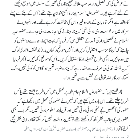
نے عرض کی کہ تحصیل دار صاحب علاقہ صبح مینارہ کی تعمیر کے سلسلہ میں موقع دیکھنے
کے لئے آ رہے ہیں۔ حضور علیہ السلام مینارۃ المسیح بنوانا چاہتے تھے (اُس کے بننے سے پہلے
کا واقعہ ہے) مگر قادیان کے ہندو وغیرہ اس کی مخالفت کر رہے تھے۔ اور انہوں نے
سرکار میں درخواست دی ہوئی تھی کہ مینارہ بنانے کی اجازت نہ دی جاوے۔ حضور علیہ
السلام نے تحصیل دار کی آمد کے متعلق سن کر فرمایا کہ بہت اچھا۔ ہمارے دوستوں کو
چاہئے کہ اُن کا مناسب استقبال کریں اور اُنہیں موقع دکھاویں۔ (جو مختلف احمدی لوگ
ہیں وہ جائیں۔ اچھی طرح تحصیلدار کا استقبال کریں۔ اُس کو موقع دکھائیں۔) پھر فرمایا
کہ یہ تو اللہ تعالیٰ کی طرف سے مقدر ہے کہ مینارہ ضرور تعمیر ہو گا اس کو کوئی نہیں روک
سکتا۔ اور پھر اللہ تعالیٰ کے فضل سے یہ تعمیر ہوا۔
پھر لکھتے ہیں کہ حضور علیہ السلام عام طورپرمحفل میں کس طرح بیٹھتے تھے یا کس
طرح چلتے تھے۔ اس بارہ میں کہتے ہیں کہ مَیں نے حضور کی محفل میں دیکھا ہے کہ
حضور کی آنکھیں نیچے جھکی ہوئی ہوتی تھیں اور قریباً بند معلوم ہوتی تھیں۔ مگر جب کبھی
حضور میری جانب نظر اُٹھا کر دیکھتے تھے تو مَیں برداشت نہیں کر سکتا تھا اور اپنی نظر نیچی
کر لیتا تھا۔
(رجسٹر روایات صحابہ رجسٹر نمبر 4روایت حضرت منشی برکت علی صاحب صفحہ