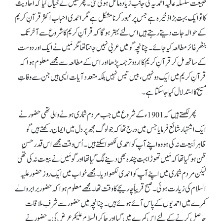
طبیعت سلسلہ عالیہ احمدیہ کی جانب زیادہ مائل ہوتی گئی۔ پھر مَیں نے خیال کیا کہ احادیث
کا تو ایک بہت بڑا ذخیرہ ہے جس پر عبور کرنا مشکل ہے مگر احمدی احباب اکثر قرآنِ کریم
کے حوالہ جات دیتے رہتے ہیں اس لئے بہتر ہو گا کہ قرآنِ کریم کا شروع سے آخر تک
بنظرِ غائر مطالعہ کیا جائے۔ چنانچہ گو میں عربی نہیں جانتا تھا مگر مَیں نے ایک اور دوست
کے ساتھ مل کر قرآنِ کریم کا اردو ترجمہ پڑھا اور اس کے مطالعہ سے مجھے معلوم ہوا کہ
قرآنِ کریم میں ایک دو نہیں، بیس تیس نہیں بلکہ متعدد آیات ایسی ہیں جن سے وفاتِ
مسیح کا استدلال کیا جا سکتا ہے۔
پھر لکھتے ہیں کہ 1901ء کے شروع میں جب مردم شماری ہونے والی تھی حضور نے
ایک اشتہار شائع فرمایا جس میں درج تھا کہ جو لوگ مجھ پر دل میں ایمان رکھتے ہیں گو
ظاہراً بیعت نہ کی ہو وہ اپنے آپ کو احمدی لکھوا سکتے ہیں۔ اُس وقت مجھے اس قدر حسنِ
ظن ہو گیا تھا کہ مَیں تھوڑا بہت چندہ بھی دینے لگ گیا تھا اور گو مَیں نے بیعت نہ کی تھی
لیکن مردم شماری میں اپنے آپ کو احمدی لکھوا دیا۔ مجھے خواب میں ایک روز حضور علیہ
السلام کی زیارت ہوئی۔ صبح قریباًچار بجے کا وقت تھا۔ مجھے معلوم ہوا کہ حضور برابر والے
کمرے میں احمدیوں کے پاس آئے ہوئے ہیں۔ چنانچہ میں حضور سے شرفِ ملاقات
حاصل کرنے کے لئے اس کمرے میں گیا اور جا کر السلام علیکم عرض کی۔ حضور نے