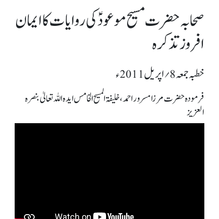
صحابہ حضرت مسیح موعودؑ کی روایات کا ایمان
افروز تذکرہ
خطبہ جمعہ 8؍ اپریل 2011ء
فرمودہ حضرت مرزا مسرور احمد، خلیفۃ المسیح الخامس ایدہ اللہ تعالیٰ بنصرہ
العزیز