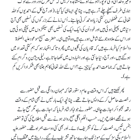
وغیرہ خدا کی وحی کو پورا ہوتے ہوئے مشاہدہ کر لیں کہ کس طرح دور دور سے لوگ
ہماری طرف کھنچے چلے آ رہے ہیں۔ چنانچہ ایسا ہی کیا گیا۔ (اور آج کل کے احمدیوں کو اللہ
تعالیٰ کے فضلوں پر کتنی زیادہ حمد کرنی چاہئے۔ اُس زمانے کے بزرگوں کی نسلیں بھی آج
دنیا میں پھیلی ہوئی ہیں اور خود اُن کی ایک ایک کی نسلیں بھی سینکڑوں میں پہنچی ہوئی ہیں
اور اس کے علاوہ جو نئے شامل ہو رہے ہیں وہ تو ہیں ہی۔ حضرت مسیح موعود علیہ الصلوۃ
والسلام کیافرما رہے ہیں کہ قادیان کی گلیوں میں پھرو تا کہ اظہار ہو کہ ہم کتنی تعداد میں
ہو گئے ہیں، اور آج دنیا جانتی ہے اور اخباروں میں لکھا جاتا ہے، ٹیلی ویژن پروگرام کئے
جاتے ہیں کہ جماعت احمدیہ کیا چیز ہے؟ اس لئے اللہ تعالیٰ کا ہم جتنا بھی شکر ادا کریں کم
ہے)۔
پھر لکھتے ہیں کہ اس وقت یہ عام دستور تھا کہ مہمان روانگی سے قبل حضور سے
رخصت حاصل کر کے واپس جاتے تھے۔ چنانچہ ایک بار مَیں نے بھی شام کے وقت
رقعہ بھجوا کر اجازت چاہی۔ حضور نے جواباً ارشاد فرمایا کہ اجازت ہے مگر صبح جاتے
ہوئے مجھے اطلاع دیں۔ حسب الحکم اگلی صبح روانہ ہونے سے قبل اطلاع کی گئی تو حضور
بنفسِ نفیس رخصت کرنے کو تشریف لائے۔ اَور بھی کئی دوست ہمراہ تھے۔ حضور علیہ
السلام کچی سڑک کے موڑ تک ہمارے ساتھ تشریف لے گئے۔ راستے میں مختلف باتیں