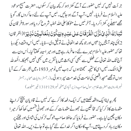
جرأت نہیں کہ مَیں حضور کے آگے کھڑا ہو کر کچھ بیان کر سکوں۔ حضرت مسیح موعود
علیہ السلام نے فرمایا۔ نہیں، آپ آگے ہو جائیں۔ مَیں آپ کے لئے دعا کروں گا۔ گویا
مجھے مصلّے پر کھڑا کر دیا۔ آخر مَیں نے متوکلاً علی اللہ خطبہ شروع کر دیا اور سورۃ فرقان کی
تَبَارَکَ الَّذِیْ نَزَّلَ الْفُرْقَانَ عَلٰی عَبْدِہٖ لِیَکُوْنَ لِلْعَالَمِیْنَ نَذِیْرًا
(الفرقان:
2) کی چند آیتیں پڑھیں اور جو کچھ خدا تعالیٰ نے توفیق دی، سنایا۔ مَیں اُس وقت دیکھ رہا
تھا کہ حضور علیہ السلام میرے لئے دعا فرما رہے ہیں اور میرا سینہ کھلتا گیا۔ اُس دن سے
آج تک اللہ تعالیٰ کے فضل سے کبھی کسی بحث میں یا تقریر میں کبھی نہیں جھجکا۔ الحمدللہ
علیٰ ذالک۔ مَیں اسی کا نتیجہ سمجھتا ہوں کہ جب مَیں نومبر 1933ء میں ہجرت کر کے آیا
ہوں تو مجھے مسجد اقصیٰ کی امامت کی خدمت سپرد ہوئی۔
(رجسٹر روایات صحابہ رجسٹر
نمبر 4روایت حضرت غلام رسول صاحب وزیر آبادی صفحہ نمبر129تا131غیر مطبوعہ)
پھر یہ اپنا ایک واقعہ لکھتے ہیں کہ ایک دفعہ کا ذکر ہے کہ مَیں نے قادیان پہنچ کر اپنے
مقدمات کا ذکر کیا کہ مخالفین نے جھوٹے مقدمات کر کے اور جھوٹی قسمیں کھا کھا کر میرا
مکان چھین لیا ہے۔ حضور نے فرمایا کہ حافظ صاحب! لوگ لڑکوں کی شادی اور ختنے پر
مکان برباد کر دیتے ہیں، آپ کا مکان اگر خدا کے لئے گیا ہے تو جانے دیں۔ اللہ تعالیٰ