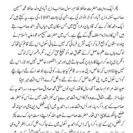
پھر ایک روایت حضرت حافظ غلام رسول صاحب وزیر آبادی ولد حافظ محمد حسین
صاحب سکنہ وزیر آباد، گوجرانوالہ کی ہے، جن کی بیعت 1897ء کی ہے۔ یہ کہتے ہیں کہ
ایک دفعہ کا ذکر ہے کہ قادیان دارالمسیح میں جس مکان میں میاں بشیر احمد صاحب رہتے
ہیں جس کا دروازہ مسقف گلی کے نیچے ہے۔ اُس میں حضرت مسیح موعود علیہ السلام نے
چند دوستوں کو جمع فرما کر ایک تقریر فرمائی کہ مَیں نے ہائی سکول اس لئے قائم کیا تھا کہ
لوگ وہاں سے علم حاصل کر کے مخلوقِ خدا کو تبلیغِ حق کریں۔ مگر افسوس کہ لوگ
انگریزی پڑھ کر اپنے کاروبار پر لگ جاتے ہیں اور میرا مقصود حاصل نہیں ہوتا۔ اس لئے
مَیں چاہتا ہوں کہ خالص دینی مدرسہ قائم کیا جائے۔ کوئی ہے جو خدا کے لئے اپنے بچے
کو اس سکول میں دینی علم حاصل کرنے کے لئے داخل کرے؟ اُس وقت میرا بیٹا
عبیداللہ مرحوم سات آٹھ سال کا تھا۔ اُن دنوں مفتی محمد صادق صاحب مدرسہ احمدیہ کے
ہیڈ ماسٹر تھے۔ اتفاق سے وہ لڑکا اس وقت میرے پاس کھڑا تھا۔ مَیں نے اُس کو حضرت
صاحب کے سپرد کر دیا۔ اور اُس وقت مدرسہ احمدیہ میں ایک فضل دین نامی درمیانہ قد
ضلع سیالکوٹ کا چپڑاسی تھا۔ حضرت صاحب نے عبیداللہ کو اپنے دستِ مبارک سے پکڑ
کر فضل دین کے سپرد کر دیا کہ اِس کو احمدیہ سکول میں لے جا کر داخل کرو۔ الغرض وہی