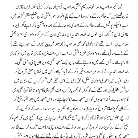
محمد اکبر صاحب ولد اخوند رحیم بخش صاحب قوم پٹھان اور کزئی سکنہ ڈیرہ غازی
خان لکھتے ہیں کہ خاکسار کے والد صاحب کے چچا اخوند امیر بخش خان ضلع مظفر گڑھ میں
سَب انسپکٹر پولیس تھے۔ خاکسار کے احمدی ہو جانے کے بعد وہ پنشن پا کر اپنے گھر ڈیرہ
غازی خان آ گئے۔ اُن دنوں جماعت احمدیہ ڈیرہ غازی خان کے سرکردہ مولوی عزیز بخش
صاحب بی۔ اے تھے جو مولوی محمد علی صاحب (جوبعد میں پیغامیوں کے امیر بنے تھے)
کے بڑے بھائی تھے۔ وہ مولوی عزیز بخش صاحب اس وقت ڈیرہ غازی خان میں سرکاری
ملازم تھے۔ جس محلے میں وہ رہتے تھے وہاں ایک مسجد تھی جو ویران پڑی رہتی تھی۔
جماعت احمدیہ نے اُسے مرمت وغیرہ کر کے آباد کیا اور اُس میں نماز پڑھنی شروع کر
دی۔ ایک غیر احمدی مولوی فضل الحق نامی نے اس محلے میں آ کر کرایہ کے مکان میں
رہائش اختیار کی اور محلے کے لوگوں کو اُکسایا(اُس وقت بھی وہی کام ہوتا تھا آج بھی وہی
کام ہورہا ہے) کہ احمدیوں کو اس مسجد سے نکالنا چاہئے اور اس مسجد میں چند طلباء جمع کر
کے اُن کو پڑھانا شروع کر دیا۔ (مدرسے کایہ جو نظریہ ہے اور مدرسے کے لڑکوں کے
ذریعے جلوس نکالنا اور توڑ پھوڑ کرنا، یہ آج بھی اُسی طرح جاری ہے)۔ کہتے ہیں کہ طلباء کو
جمع کر کے اُن کو پڑھانا شروع کر دیا اور نماز کے وقت وہ اپنی جماعت علیحدہ کرانے لگا اور
مسجد میں وعظوں کا بھی سلسلہ شروع کر دیا۔ خاکسار کے رشتے کے چچا اخوند امیر بخش