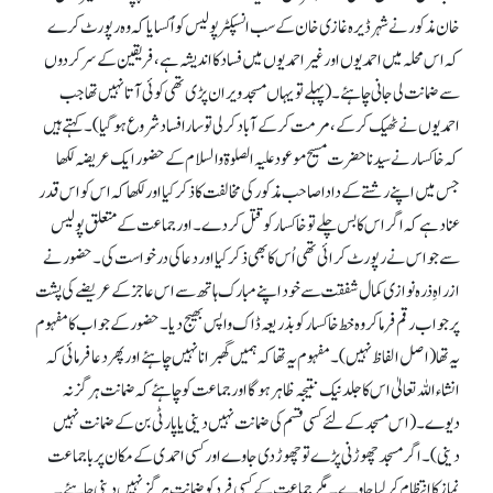
خان مذکور نے شہر ڈیرہ غازی خان کے سب انسپکٹر پولیس کو اُکسایا کہ وہ رپورٹ کرے
کہ اس محلہ میں احمدیوں اور غیر احمدیوں میں فساد کا اندیشہ ہے، فریقین کے سرکردوں
سے ضمانت لی جانی چاہئے۔ (پہلے تو یہاں مسجد ویران پڑی تھی کوئی آتا نہیں تھاجب
احمدیوں نے ٹھیک کر کے، مرمت کر کے آباد کرلی تو سارا فساد شروع ہو گیا)۔ کہتے ہیں
کہ خاکسار نے سیدنا حضرت مسیح موعود علیہ الصلوۃ والسلام کے حضور ایک عریضہ لکھا
جس میں اپنے رشتے کے دادا صاحب مذکور کی مخالفت کا ذکر کیا اور لکھا کہ اس کو اس قدر
عناد ہے کہ اگر اس کا بس چلے تو خاکسار کو قتل کر دے۔ اور جماعت کے متعلق پولیس
سے جو اس نے رپورٹ کرائی تھی اُس کا بھی ذکر کیا اور دعا کی درخواست کی۔ حضور نے
ازراہِ ذرہ نوازی کمال شفقت سے خود اپنے مبارک ہاتھ سے اس عاجز کے عریضے کی پشت
پر جواب رقم فرما کر وہ خط خاکسار کو بذریعہ ڈاک واپس بھیج دیا۔ حضور کے جواب کا مفہوم
یہ تھا (اصل الفاظ نہیں )۔ مفہوم یہ تھا کہ ہمیں گھبرانا نہیں چاہئے اور پھر دعا فرمائی کہ
انشاء اللہ تعالیٰ اس کا جلدنیک نتیجہ ظاہر ہو گا اور جماعت کو چاہئے کہ ضمانت ہرگز نہ
دیوے۔ (اس مسجد کے لئے کسی قسم کی ضمانت نہیں دینی یا پارٹی بن کے ضمانت نہیں
دینی)۔ اگر مسجد چھوڑنی پڑے تو چھوڑ دی جاوے اور کسی احمدی کے مکان پر باجماعت
نماز کا انتظام کر لیا جاوے۔ مگر جماعت کے کسی فرد کو ضمانت ہرگز نہیں دینی چاہئے۔