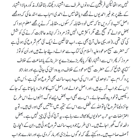
نہیں ہوا تھا لیکن فریقین کے دونوں طرف سے اشتہار دیکھتا رہتا تھا)۔ مذکورہ بالا اشتہار
کے ملنے پر جو غیر احمدیوں نے مجھے دیا تھا مَیں نے احمدی احباب سے استدعا کی کہ وہ مجھے
اصل کتب لا کر دیں تا کہ مَیں خود مقابلہ کر سکوں۔ مقابلہ کرنے پر مجھے معلوم ہوا کہ
بعض حوالے گو صحیح تھے مگر اکثر میں انہیں توڑ مروڑ کر اپنا مدعا ثابت کرنے کی کوشش
کی گئی تھی۔ (اور یہی حال آج بھی ہے۔ اب مخالفین نے ایک نئی مہم شروع کی ہوئی ہے
کہ حضرت مسیح موعود علیہ السلام کی کتاب سے حوالے دئیے جاتے ہیں اور اُن کو توڑ
مروڑ کر پھر اس سے اشتہار لگا کریا پھر بڑے بڑے پوسٹر بنا کے یا جماعت کے خلاف
کتابچہ شائع کر کے حضرت مسیح موعود کے خلاف دریدہ دہنی کی جاتی ہے اور ہمارا جو
پروگرام ہے’’راہِ ھدی‘‘ اور اس کی اب ویب سائٹ بھی شروع ہو گئی ہے، اُس میں
اس کے جواب آ رہے ہیں، اور اصل حوالے اور اصل کتب کا حوالہ دیا جاتا ہے کہ جا کے
دیکھیں تو خود پتہ لگ جائے۔ اس سے بھی اب بعض ایسے لوگ جنہوں نے اس طرح
جائزہ لینا شروع کیا تو اللہ کے فضل سے اس کے نتیجہ میں بیعتیں بھی ہو رہی ہیں۔ تو یہ
اعتراضات، یہ حربہ مولویوں کا ہمیشہ سے رہا ہے۔ یہ آج کوئی نئی چیز نہیں ہے۔ بعض
دفعہ لوگ گھبرا جاتے ہیں۔ اسی طرح جو ویب سائٹ شروع ہوئی ہیں، اِن کے انچارج
آصف صاحب ہیں۔ وہ کہنے لگے کہ لوگوں نے بڑی بھرمار کر دی ہے اور ہمارے جواب