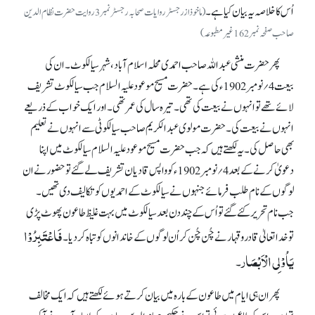
اُس کا خلاصہ یہ بیان کیا ہے۔
(ماخوذازرجسٹر روایات صحابہ رجسٹر نمبر 3روایت حضرت نظام الدین
صاحب صفحہ نمبر162غیر مطبوعہ)
پھر حضرت منشی عبداللہ صاحب احمدی محلہ اسلام آباد، شہر سیالکوٹ۔ ان کی
بیعت 4؍نومبر1902ء کی ہے۔ حضرت مسیح موعود علیہ السلام جب سیالکوٹ تشریف
لائے تھے تو انہوں نے بیعت کی تھی۔ تیرہ سال کی عمر تھی۔ اور ایک خواب کے ذریعے
انہوں نے بیعت کی۔ حضرت مولوی عبدالکریم صاحب سیالکوٹی سے انہوں نے تعلیم
بھی حاصل کی۔ یہ لکھتے ہیں کہ جب حضرت مسیح موعود علیہ السلام سیالکوٹ میں اپنا
دعویٰ کرنے کے بعد 4؍نومبر 1902ء کو واپس قادیان تشریف لے گئے تو حضور نے ان
لوگوں کے نام طلب فرمائے جنہوں نے سیالکوٹ کے احمدیوں کو تکالیف دی تھیں۔
جب نام تحریر کئے گئے تو اُس کے چند دن بعد سیالکوٹ میں بہت غلیظ طاعون پھوٹ پڑی
فَاعْتَبِرُوْا
تو خدا تعالیٰ قادر و قہار نے چُن چُن کر اُن لوگوں کے خاندانوں کو تباہ کر دیا۔
یَاُوْلِی الْاَبْصَار
۔
پھر ان ہی ایام میں طاعون کے بارہ میں بیان کرتے ہوئے لکھتے ہیں کہ ایک مخالف