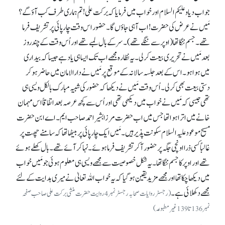
جواب دیا وعلیکم السلام اور خواب میں فرمایا کہ برکت علی! تم ہماری طرف کب آؤ گے؟
مَیں نے عرض کی حضرت! اب آ ہی جاؤں گا۔ حضور اس وقت چارپائی پر تشریف فرما
تھے۔ جسم ننگا تھا (اوپر سے ننگے تھے)۔ سر کے بال لمبے تھے اور اُس وقت کے چند روز
بعد مَیں نے تحریری بیعت کر لی۔ یہ نظارہ مجھے اب تک ایسا ہی یاد ہے جیسا کہ بیداری
میں ہوا ہو۔ اس کے بعد جلسہ سالانہ کے موقع پر مَیں نے دارالامان میں حاضر ہو کر
دستی بیعت بھی کر لی۔ اُس وقت مَیں نے دیکھا کہ حضور کی شبیہ مبارک بالکل ویسی ہی
تھی جیسی کہ مَیں نے خواب میں دیکھی تھی اور اُس سے کچھ عرصہ بعد اتفاقاً اس مہمان
خانے میں اترا ہوا تھا جس میں اب حضرت مرزا بشیر احمد صاحب ایم۔ اے ابن حضرت
مسیح موعود علیہ السلام سکونت پذیر ہیں۔ مَیں ایک چارپائی پر بیٹھا تھا کہ سامنے چھت پر
غالباً کسی ذرا اونچی جگہ پر حضور آ کر تشریف فرما ہوئے۔ نہا کر آئے تھے۔ بال کھلے ہوئے
تھے اور اوپر کا جسم ننگا تھا۔ یہ شکل خصوصیت سے مجھے ویسی ہی معلوم ہوئی جو مَیں خواب
میں دیکھا چکا تھا اور مجھے مزید یقین ہو گیا کہ یہ خواب اللہ تعالیٰ نے میری ہدایت کے لئے
مجھے دکھلائی ہے۔
(رجسٹر روایات صحابہ رجسٹر نمبر 4روایت حضرت منشی برکت علی صاحب صفحہ
نمبر136تا139غیر مطبوعہ)