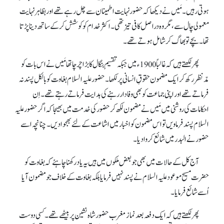
ہوتی رہیں۔ مَیں نے دیکھا کہ حضور نہایت اطمینان سے چل رہے تھے اور بظاہر نہایت
معمولی چال سے، مگر وہ دراصل کافی تیز تھی۔ اکثر خدام کو کوشش کر کے ساتھ دینا پڑتا
تھا۔ بچے تو بھاگ کر شامل ہوتے تھے۔
پھر لکھتے ہیں کہ غالباً 1900ء میں جبکہ تقسیمِ بنگال کا بڑا چرچا تھا مَیں نے اس بات کو
مدّنظر رکھ کر ایک مضمون حقوقِ انسانی پر لکھا۔ حضور علیہ السلام بغاوت کو بالکل پسندنہ
فرماتے تھے اور اپنی جماعت کو بھی وفا دار رہنے کی ہدایت فرماتے رہتے تھے۔ اِن
احکامات کی روشنی میں مَیں نے مضمون لکھ کر حضور کی خدمت میں بھیجا کہ اگر حضور علیہ
السلام پسند فرماویں تو اس مضمون کو اخبار میں اشاعت کے لئے بھجوا دیں۔ چنانچہ اسے
حضور نے البدر میں شائع کروا دیا۔
آج کل کے حالات میں بھی جو بعض ملکوں میں ہیں یہ یاد رکھنا چاہئے کہ بغاوت کو
حضرت مسیح موعود علیہ السلام نے پسندنہیں فرمایا بلکہ بغاوت کے خلاف جو مضمون آیا
اُسے شائع فرمایا۔
پھر لکھتے ہیں کہ ایک دفعہ بعدنماز مغرب حضور شاہ نشین پر بیٹھے تھے۔ کسی دوست