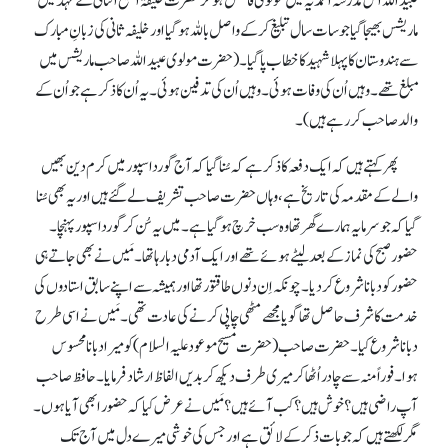
عبیداللہ اس مدرسہ احمدیہ میں مولوی فاضل ہو کر حضرت خلیفۃ المسیح الثانی کے عہد میں
ماریشس بھیجا گیا جو سات سال تبلیغ کر کے واصل باللہ ہو گیا اور خلیفہ ثانی کی زبانِ مبارک
سے ہندوستان کا پہلا شہید کا خطاب پا گیا۔ (حضرت مولوی عبیداللہ صاحب ماریشس میں
مبلغ تھے۔ وہیں اُن کی وفات ہوئی۔ وہیں اُن کی تدفین ہوئی۔ یہ اُن کا ذکر ہے جو اُن کے
والد صاحب کر رہے ہیں)۔
پھر کہتے ہیں کہ ایک دفعہ کا ذکر ہے کہ سُنا گیا کہ آج گورداسپور میں کرم دین بھیں
والے کے مقدمہ کی تاریخ ہے، وہاں حضرت صاحب تشریف لے گئے ہیں اور یہ بھی سُنا
گیا کہ جو سرمایہ ہمارے گھر تھا وہ سب خرچ ہو گیا ہے۔ میں یہ سُن کر گورداسپور پہنچا۔
حضور صبح کی نماز کے بعد لیٹے ہوئے تھے اور ایک آدمی دبا رہا تھا۔ مَیں نے بھی جاتے ہی
حضور کو دبانا شروع کر دیا۔ چونکہ اِن دنوں طاقتور تھا اور ہمیشہ سے اپنے سابق استادوں کی
خدمت کا شرف حاصل تھا گویا مجھے مٹھی چاپی کرنے کی عادت تھی۔ مَیں نے اسی طرح
دبانا شروع کیا۔ حضرت صاحب (حضرت مسیح موعود علیہ السلام) کو میرا دبانا محسوس
ہوا۔ فوراً منہ سے چادر اُٹھا کر میری طرف دیکھ کر بدیں الفاظ ارشاد فرمایا۔ حافظ صاحب
آپ راضی ہیں؟ خوش ہیں؟ کب آئے ہیں؟ مَیں نے عرض کیا کہ حضور ابھی آیا ہوں۔
مگر لکھتے ہیں کہ جو بات ذکر کے لائق ہے اور جس کی خوشی میرے دل میں آج تک