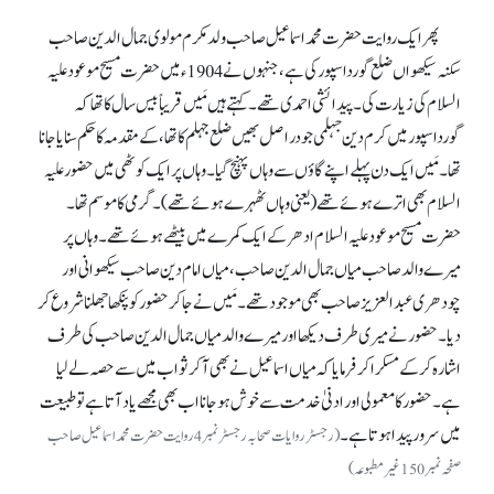
پھر ایک روایت حضرت محمد اسماعیل صاحب ولد مکرم مولوی جمال الدین صاحب
سکنہ سیکھواں ضلع گورداسپور کی ہے، جنہوں نے 1904ء میں حضرت مسیح موعود علیہ
السلام کی زیارت کی۔ پیدائشی احمدی تھے۔ کہتے ہیں مَیں قریباً بیس سال کا تھا کہ
گورداسپور میں کرم دین جہلمی جودر اصل بھیں ضلع جہلم کا تھا، کے مقدمہ کا حکم سنایا جانا
تھا۔ مَیں ایک دن پہلے اپنے گاؤں سے وہاں پہنچ گیا۔ وہاں پر ایک کوٹھی میں حضور علیہ
السلام بھی اترے ہوئے تھے (یعنی وہاں ٹھہرے ہوئے تھے)۔ گرمی کا موسم تھا۔
حضرت مسیح موعود علیہ السلام ادھر کے ایک کمرے میں بیٹھے ہوئے تھے۔ وہاں پر
میرے والد صاحب میاں جمال الدین صاحب، میاں امام دین صاحب سیکھوانی اور
چودھری عبدالعزیز صاحب بھی موجود تھے۔ مَیں نے جا کر حضور کو پنکھا جھلنا شروع کر
دیا۔ حضور نے میری طرف دیکھا اور میرے والد میاں جمال الدین صاحب کی طرف
اشارہ کر کے مسکرا کر فرمایا کہ میاں اسماعیل نے بھی آ کر ثواب میں سے حصہ لے لیا
ہے۔ حضور کا معمولی اور ادنیٰ خدمت سے خوش ہو جانا اب بھی مجھے یاد آتا ہے تو طبیعت
میں سرور پیدا ہوتا ہے۔
(رجسٹر روایات صحابہ رجسٹر نمبر 4روایت حضرت محمد اسماعیل صاحب
صفحہ نمبر150غیر مطبوعہ)