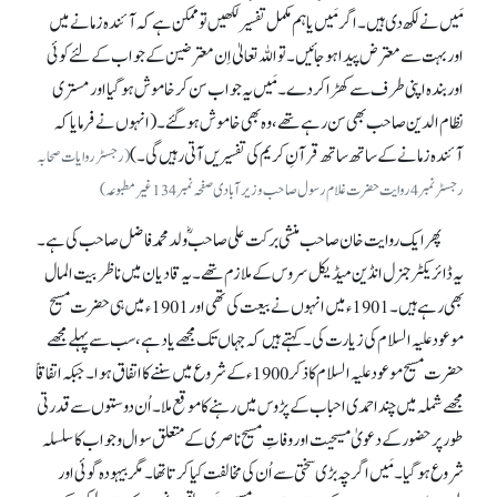
مَیں نے لکھ دی ہیں۔ اگر مَیں یا ہم مکمل تفسیر لکھیں تو ممکن ہے کہ آئندہ زمانے میں
اور بہت سے معترض پیدا ہو جائیں۔ تو اللہ تعالیٰ اِن معترضین کے جواب کے لئے کوئی
اور بندہ اپنی طرف سے کھڑا کر دے۔ مَیں یہ جواب سن کر خاموش ہو گیا اور مستری
نظام الدین صاحب بھی سن رہے تھے، وہ بھی خاموش ہو گئے۔ (انہوں نے فرمایا کہ
آئندہ زمانے کے ساتھ ساتھ قرآنِ کریم کی تفسیریں آتی رہیں گی۔)
(رجسٹر روایات صحابہ
رجسٹر نمبر 4روایت حضرت غلام رسول صاحب وزیر آبادی صفحہ نمبر134غیر مطبوعہ)
پھر ایک روایت خان صاحب منشی برکت علی صاحبؓ ولد محمد فاضل صاحب کی ہے۔
یہ ڈائریکٹر جنرل انڈین میڈیکل سروس کے ملازم تھے۔ یہ قادیان میں ناظر بیت المال
بھی رہے ہیں۔ 1901ء میں انہوں نے بیعت کی تھی اور 1901ء میں ہی حضرت مسیح
موعود علیہ السلام کی زیارت کی۔ کہتے ہیں کہ جہاں تک مجھے یاد ہے، سب سے پہلے مجھے
حضرت مسیح موعود علیہ السلام کا ذکر 1900ء کے شروع میں سننے کا اتفاق ہوا۔ جبکہ اتفاقاً
مجھے شملہ میں چند احمدی احباب کے پڑوس میں رہنے کا موقع ملا۔ اُن دوستوں سے قدرتی
طور پر حضور کے دعویٰ مسیحیت اور وفاتِ مسیح ناصری کے متعلق سوال و جواب کا سلسلہ
شروع ہو گیا۔ مَیں اگرچہ بڑی سختی سے اُن کی مخالفت کیا کرتا تھا۔ مگر بیہودہ گوئی اور