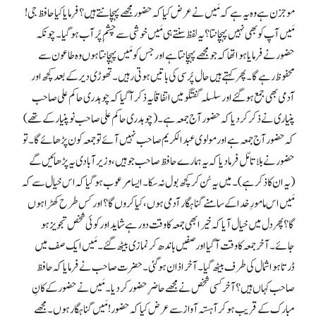
موجزن ہے وہ یہ ہے کہ مَیں نے عرض کیا کہ حضور مجھے پہچانتے ہیں؟ فرمایا کیا حافظ جی!
مَیں آپ کو بھی نہیں پہچانتا؟ یہ لفظ سنتے ہی مَیں خوشی سے چشمِ پُر آب ہو گیا۔ چونکہ
حضور نے فرمایا ہوا تھا کہ جو مجھے پہچانتا ہے اور جس کو مَیں پہچانتا ہوں وہ طاعون سے
محفوظ رہے گا۔ پھر کہتے ہیں حال پُرسی کی باتیں ہوتی رہیں۔ تھوڑی دیر کے بعد کچھ اور
آدمی بھی جمع ہو گئے اور سلسلہ گفتگو میں اتفاقاً یہ ذکر آ گیا کہ چوہدری حاکم علی صاحب
پنیاری نے ذکر کر دیا کہ حضور آج جمعہ ہے۔ (چوہدری حاکم علی صاحب نو پنیار کے تھے)
کہ حضور آج جمعہ ہے اور مولوی عبدالکریم صاحب نہیں آئے تو جمعہ کون پڑھائے گا۔ تو
حضور نے بلا تامّل فرما دیا کہ یہ ہمارے حافظ صاحب جو ہیں، وزیر آبادی یہ پڑھائیں گے
(یہ ان کا ذکر ہے)۔ میں یہ سُن کر کچھ بول نہ سکا۔ ایسا مرعوب ہو گیا کہ اس خیال سے کہ
مَیں اس مامورِ خدا کے سامنے گناہگار آدمی ہوں، کیا کروں گا؟ اور کس طرح کھڑا ہوں
گا؟ پھر دل میں خیال آیا کہ خیر ابھی جمعہ کا وقت دور ہے شاید اور کوئی شخص تجویز ہو
جائے۔ آخر جمعہ کا وقت آگیا اور صفیں باندھ کر نمازی بیٹھ گئے۔ مَیں ایک صف میں
ڈرتا ہوا شمال کی طرف بیٹھ گیا۔ آخر اذان ہو گئی۔ حضرت صاحب نے فرمایا کہ حافظ
صاحب کہاں ہیں؟ آخر کسی شخص نے مجھے حاضرِ حضور کر دیا۔ مَیں نے حضور کے کانِ
مبارک کے قریب ہو کر آہستہ آواز سے عرض کیا کہ حضور! مَیں گناہگار ہوں۔ مجھے