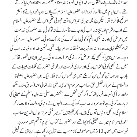
بعد عشاء تک اپنے عاشقوں اور فدائیوں کو روزانہ وعظ و تعلیم سے استفادہ فرمایا کرتے
تھے۔ ان ایام میں خاکسار کو روزانہ حضور علیہ السلام کے پاؤں اور ہاتھ دبانے کا اکثر
موقع ملا کرتا تھا۔ لیکن چونکہ میری عمر اس وقت چھوٹی تھی اس لئے حضور علیہ السلام
کے ادب و شرم اور نبیّانہ رعب کی وجہ سے خاکسار نے نہ تو کوئی بات حضور کی خدمت
میں عرض کی اور نہ کبھی راقم کو کوئی بات کرنے کی جرأت ہوئی۔ حضور علیہ السلام کی
تمام گفتگو نہایت ہمدردانہ اور نہایت مشفقانہ اور مربیانہ تھی۔ لیکن خدادادنبیانہ رعب کی
وجہ سے اس ناچیز کو کبھی کچھ عرض کرنے کی جرأت نہ ہوئی۔ یہ میرا اپنا ہی قصور تھا کہ
مَیں نے کبھی کوئی التماس نہ کی اور ساری فرحت اور خوشی حضور کے کلمات طیبات کے
بادب اور ہمہ تن گوش بن کر سننے میں ہی محسوس کرتا تھا۔ ایک دن حضور علیہ الصلوۃ
والسلام نے سردار فضل حق صاحب مرحوم احمدی رضی اللہ تعالیٰ عنہ (سابق سندر سنگھ
دفعدار) کی نسبت فرمایا تھا کہ اگر کسی شخص نے آنحضرت صلی اللہ علیہ وسلم کے صحابی کی
زیارت کرنی ہے تووہ سردار صاحب کو دیکھ لے۔ انہوں نے دنیا کی دولت کو لات مار کر
اسلام کی روکھی روٹیاں قبول کی ہیں۔ پھر لکھتے ہیں کہ میر منشی مرزا جلال الدین صاحب
احمدی مرحوم میرے حقیقی پھوپھا تھے اور حضور نے کتاب انجامِ آتھم میں مندرجہ
فہرست میں صحابہ 313میں موصوف کا نام سب سے اوّل پر رکھا ہے۔ ان ہی کے فیضِ