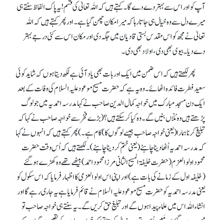
آپ کو اور اس سے بہتر دے دے گا۔ کہتے ہیں کہ اللہ تعالیٰ کی قسم! یہ پاک الفاظ سنتے ہی
میرے دل سے وہ خیال ہی جاتا رہا کہ میرا مکان چھن گیا ہے۔ اور پھر کہتے ہیں کہ اللہ
تعالیٰ نے مجھ کو اس مقدس بستی قادیان میں جگہ دی اور مکان اس سے کئی درجے بہتر
دے دیا۔ بیوی بھی دی، اولاد بھی دی۔
پھر لکھتے ہیں کہ اس ضمن میں ایک اور بات بھی یاد آئی ہے لکھ دیتا ہوں کہ شاید کوئی
سعید فطرت فائدہ اٹھائے۔ وہ یہ ہے کہ حضرت مسیح موعود علیہ السلام کی وفات کے بعد
ایک دن مسجد مبارک میں خواجہ کمال الدین صاحب نے کہا مدرسہ احمدیہ میں جو لوگ
پڑھتے ہیں وہ مُلّاں بنیں گے۔ وہ کیا کر سکتے ہیں؟(بڑے فخر سے خواجہ صاحب نے کہا کہ
تبلیغ کرنا ہمارا (یعنی خواجہ صاحب جیسے لوگوں کا) کام ہے۔ ) پھر کہتے ہیں کہ انہوں نے کہا
کہ مدرسہ احمدیہ اُٹھا دینا چاہئے (یعنی ختم کر دینا چاہئے)۔ لکھتے ہیں کہ اُس وقت حضرت
محمود اولوالعزم (حضرت خلیفۃ المسیح الثانی مرزا محمود احمد) بیٹھے تھے وہ کھڑے ہو گئے
(خلیفہ اول کے زمانے کی بات ہے) اور اپنی اس اولوالعزمی کا اظہار فرمایا کہ اس سکول کو
یعنی مدرسہ احمدیہ کو حضرت مسیح موعود علیہ السلام نے قائم فرمایا ہے یہ جاری رہے گا اور
انشاء اللہ اس میں علماء پیدا ہوں گے اور تبلیغِ حق کریں گے۔ یہ سنتے ہی خواجہ صاحب تو