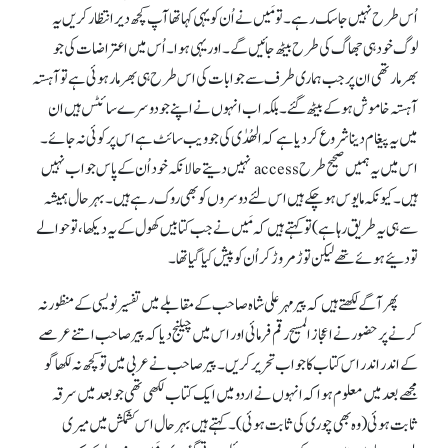
اُس طرح نہیں جا سک رہے۔ تو مَیں نے اُن کو یہی کہا تھا آپ کچھ دیر انتظار کریں یہ
لوگ خود ہی جھاگ کی طرح بیٹھ جائیں گے۔ اور یہی ہوا۔ اُس میں اعتراضات کی جو
بھرمار تھی ان پرجب ہماری طرف سے جوابات کی اس طرح ہی بھر مار ہوئی ہے توآہستہ
آہستہ خاموش ہو کے بیٹھ گئے۔ بلکہ اب انہوں نے اپنے جودوسرے سائٹس ہیں ان
میں یہ پیغام دینا شروع کر دیا ہے کہ الھُدٰی کی جوویب سائٹ ہے اس پر کوئی نہ جائے۔
اس میں یہ ہمیں صحیح طرح access نہیں دیتے حالانکہ خود اُن کے پاس جواب نہیں
ہیں۔ کیونکہ مایوس ہو چکے ہیں اس لئے دوسروں کو بھی روک رہے ہیں۔ بہر حال ہمیشہ
سے ہی یہ طریق رہا ہے) تو کہتے ہیں کہ مَیں نے جب کتابیں کھول کے یہ دیکھا، تو حوالے
تو دئیے ہوئے تھے لیکن توڑ مروڑ کر اُن کو پیش کیا گیا تھا۔
پھر آگے لکھتے ہیں کہ پیر مہر علی شاہ صاحب کے مقابلے میں تفسیر نویسی کے منظور نہ
کرنے پر حضور نے اعجاز المسیح رقم فرمائی اور اس میں چیلنج دیا کہ پیر صاحب اتنے عرصے
کے اندر اندر اس کتاب کا جواب تحریر کریں۔ پیر صاحب نے عربی میں تو کچھ نہ لکھا گو
مجھے بعد میں معلوم ہوا کہ انہوں نے اردو میں ایک کتاب لکھی تھی جو بعد میں سرقہ
ثابت ہوئی (وہ بھی چوری کی ثابت ہوئی)۔ کہتے ہیں بہر حال اس کشمکش میں میری