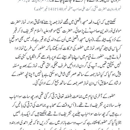
ضروری نہیں بلکہ جو اچھے کام کرے گا نجات پا جائے گا۔
(رجسٹر روایات صحابہ رجسٹر
نمبر 4روایت حضرت منشی برکت علی صاحب صفحہ نمبر140تا141غیر مطبوعہ)
لکھتے ہیں کہ ایک دفعہ مسجد اقصیٰ میں مجھے نماز جمعہ پڑھنے کا اتفاق ہوا۔ نماز حضرت
مولوی نورالدین صاحبؓ نے پڑھائی۔ حضرت مسیح موعود علیہ السلام تشریف لا کر قبر
کے نزدیک بیٹھ گئے۔ (وہاں مسجد اقصیٰ میں اُن کے والد کی جو قبر ہے)۔ مَیں بھی موقع پا
کر پاس ہی بیٹھ گیا اور نماز میں حضور کی حرکات کو دیکھتا رہا کہ حضور کس طرح نماز ادا
فرماتے ہیں۔ حضور نے قیام میں اپنے ہاتھ سینے کے اوپر باندھے مگر انگلیاں کہنی تک
نہیں پہنچتی تھیں۔ آپ کی گردن ذرا دائیں طرف جھکی رہتی تھی۔ نماز کے بعد یہ مسئلہ
پیش ہو گیا کہ کیا نمازِ جمعہ کے ساتھ عصر بھی شامل ہو سکتی ہے یا نہیں؟ چنانچہ حضور کے
ارشاد کے مطابق اُس دن نمازِ عصر جمعہ کے ساتھ جمع کر کے ادا کی گئی۔
حضور کے آخری ایام میں جماعت بفضلہ تعالیٰ ترقی کر گئی تھی اور چھ سات سو احباب
جلسہ سالانہ پر تشریف لاتے تھے۔ (اُس وقت کے صحابہ یہ جماعت کی ترقی کی باتیں کر
رہے ہیں کہ چھ سات سو احباب جلسے پر تشریف لاتے تھے) لکھتے ہیں کہ ایک بار ہمیں
بتلایا گیا کہ حضور کا منشاء ہے کہ سب دوست بازار میں سے گزریں تا کہ غیر احمدی اور ہندو