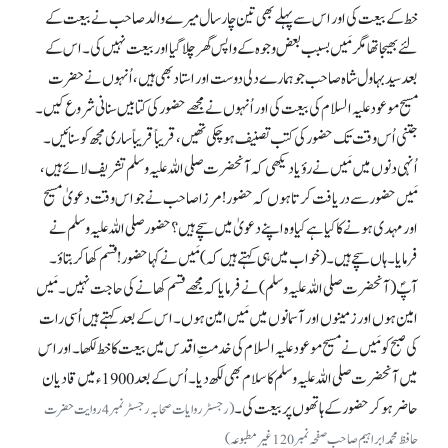
خط کے بیعت کی اور اس سے پہلے بھی تین چار سال میرے والد صاحب نے بیعت کے
لئے بھیجا تھا مگر مَیں بسبب بعض وجوہ کے واپس گھر چلا گیا اور بیعت نہیں کی۔ اس کے
بعد سید بہاول شاہ صاحب جو ہمارے دلی دوست اور استاد بھی ہیں، اُنہوں نے حضرت
مسیح موعود علیہ السلام کی بیعت کی اور اُنہوں نے مجھے حضور کی کتابیں سنانی شروع کیں۔
جتنی اُس وقت تک حضور کی کتب تصنیف ہو چکی تھیں، قریباً قریباً ساری مجھ کو سنائیں۔
اُنہی دنوں میں مَیں نے رؤیا دیکھی کہ آنحضرت صلی اللہ علیہ وسلم تشریف لائے ہیں،
مَیں حضور سے دریافت کرتا ہوں کہ حضور! مرزا صاحب نے جو اس وقت دعویٰ مسیح
اور مہدی ہونے کا کیا ہے کیا وہ اپنے دعویٰ میں سچے ہیں؟ حضور صلی اللہ علیہ وسلم نے
فرمایا۔ ہاں سچے ہیں۔ (خواب میں ہی کہتے ہیں کہ) مَیں نے کہا حضور !قسم کھا کر بتاؤ۔
آپؐ (آنحضرت صلی اللہ علیہ وسلم) نے فرمایاکہ مجھے قسم کھانے کی حاجت نہیں۔ مَیں
امین ہوں اور زمینوں اور آسمانوں میں مَیں امین ہوں۔ اس کے بعد کہتے ہیں اُسی رات
کی صبح کو مَیں نے مسیح موعود علیہ السلام کی خدمتِ اقدس میں بیعت کا خط لکھا۔ اور اس
میں آنحضرت صلی اللہ علیہ وسلم کا سلام بھی لکھ دیا۔ اُس کے بعد 1900ء میں قادیان
حاضر ہو کر حضور کے ہاتھوں پر بیعت کی۔
(رجسٹر روایات صحابہ رجسٹر نمبر 4روایت حضرت
حافظ محمد ابراہیم صاحب صفحہ نمبر120غیر مطبوعہ)