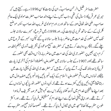
حضرت ماسٹر خلیل الرحمن صاحبؓ۔ ان کی بیعت کا سن 1896ء ہے۔ کہتے ہیں کہ
میری عمر قریباً 14سال کی تھی، جب مَیں نے اپنے والد صاحب حضرت مولوی نیک عالم
صاحب رضی اللہ تعالیٰ عنہ کے ساتھ اور برادرم مولوی غریب اللہ صاحب سکنہ موضع
کلری کے، کے ساتھ تحریری بیعت کی۔ اور 1898ء میں شروع دسمبر سے سالانہ جلسہ
تک مَیں حضور کی خدمت میں حاضر رہا۔ (جلسہ سالانہ پہ گئے لیکن دسمبر کے شروع میں
چلے گئے۔) پھر یہ روایت کرتے ہیں کہ حضرت مسیح موعود کی تشریف آوری جہلم بمقدمہ
کرم دین بھیں پر حضور جری اللہ کی خدمت میں حاضر رہا۔ (اُس وقت بھی حضور کے
ساتھ تھے) اور 1907ء کے جلسہ سالانہ میں حضور علیہ الصلوۃ والسلام کی آخری زیارت
قریباً ڈیڑھ ہفتہ تک کی۔ آگے بیان کرتے ہیں کہ حضرت جری اللہ کی پہلی زیارت میں
پنجگانہ نمازوں میں راقم حضور علیہ السلام کے ایک نمبر بائیں یا دو نمبر بائیں صفِ اول میں
رہتا تھا (یعنی دائیں یا بائیں کھڑے ہوتے تھے)۔ اُن دنوں حضور انور پانچوں نمازوں کے
بعد اپنے عاشقین خدام میں آدھ گھنٹہ یا کچھ اِس سے کم و بیش عرصہ تشریف فرما ہوا
کرتے تھے۔ اور اپنی قیمتی نصائح سے اپنے خدام کو مستفیض فرمایا کرتے تھے۔ اور اکثر
طور پر مغرب کا کھانا مسجد میں ہی تناول فرمایا کرتے تھے۔ خصوصاً نمازِ صبح اور مغرب کے