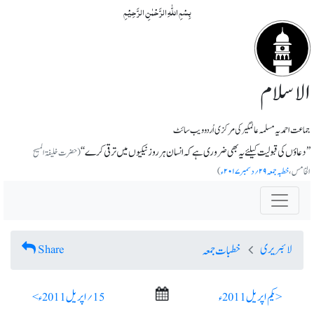
بِسۡمِ اللّٰہِ الرَّحۡمٰنِ الرَّحِیۡمِ
الاسلام
جماعت احمدیہ مسلمہ عالمگیر کی مرکزی اُردو ویب سائٹ
’’دعاؤں کی قبولیت کیلئے یہ بھی ضروری ہے کہ انسان ہر روز نیکیوں میں ترقی کرے‘‘
(حضرت خلیفۃ المسیح
الخامس،
خطبہ جمعہ ۲۹؍دسمبر ۲۰۱۷ء
)
لائبریری
Share
خطبات جمعہ
< یکم اپریل 2011ء
15؍ اپریل 2011ء >