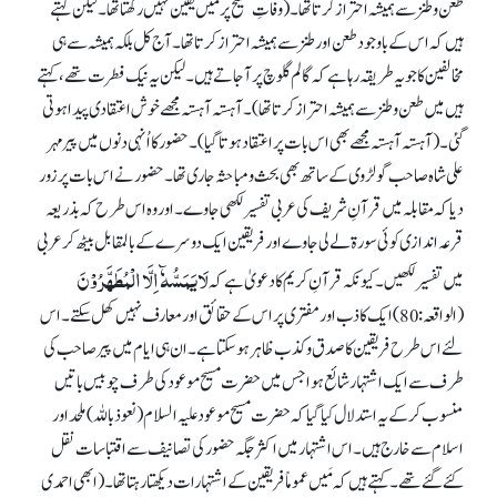
طعن و طنز سے ہمیشہ احتراز کرتا تھا۔ (وفاتِ مسیح پر مَیں یقین نہیں رکھتا تھا۔ لیکن کہتے
ہیں کہ اس کے باوجود طعن اور طنز سے ہمیشہ احتراز کرتا تھا۔ آج کل بلکہ ہمیشہ سے ہی
مخالفین کا جویہ طریقہ رہا ہے کہ گالم گلوچ پر آ جاتے ہیں۔ لیکن یہ نیک فطرت تھے، کہتے
ہیں میں طعن و طنز سے ہمیشہ احتراز کرتا تھا)۔ آہستہ آہستہ مجھے خوش اعتقادی پیدا ہوتی
گئی۔ (آہستہ آہستہ مجھے بھی اس بات پر اعتقاد ہوتا گیا)۔ حضور کا اُنہی دنوں میں پیر مہر
علی شاہ صاحب گولڑوی کے ساتھ بھی بحث و مباحثہ جاری تھا۔ حضور نے اس بات پر زور
دیا کہ مقابلہ میں قرآنِ شریف کی عربی تفسیر لکھی جاوے۔ اور وہ اس طرح کہ بذریعہ
قرعہ اندازی کوئی سورۃ لے لی جاوے اور فریقین ایک دوسرے کے بالمقابل بیٹھ کر عربی
لَایَمَسُّہٗٓ اِلَّا الْمُطَہَّرُوْنَ
میں تفسیر لکھیں۔ کیونکہ قرآنِ کریم کا دعویٰ ہے کہ
(الواقعہ: 80) ایک کاذب اور مفتری پر اس کے حقائق اور معارف نہیں کھل سکتے۔ اس
لئے اس طرح فریقین کا صدق و کذب ظاہر ہو سکتا ہے۔ ان ہی ایام میں پیر صاحب کی
طرف سے ایک اشتہار شائع ہوا جس میں حضرت مسیح موعود کی طرف چوبیس باتیں
منسوب کر کے یہ استدلال کیا گیا کہ حضرت مسیح موعود علیہ السلام (نعوذ باللہ) ملحد اور
اسلام سے خارج ہیں۔ اس اشتہار میں اکثر جگہ حضور کی تصانیف سے اقتباسات نقل
کئے گئے تھے۔ کہتے ہیں کہ مَیں عموماً فریقین کے اشتہارات دیکھتا رہتا تھا۔ (ابھی احمدی