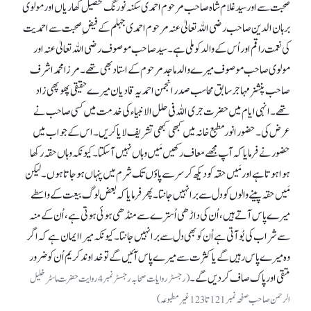
صحبت سے اور سید غلام شاہ صاحب مرحوم احمدی سکنہ نورنگ تحصیل کھاریاں اور مولوی
برہان الدین صاحب رضی اللہ تعالیٰ عنہ مرحوم احمدی جہلم کے فیضِ صحبت سے احمدیت
کی نعمت راقم اور اُس کے والد کو ملی ہے۔ سید صاحب موصوف رضی اللہ تعالیٰ عنہ اور
مولوی صاحب موصوف میرے والد ماجد مرحوم کے استاد بھی تھے۔ مرزا محمد اشرف
صاحب پنشنر مہاجر سابق محاسب صدر انجمن احمدیہ قادیان میرے حقیقی پھوپھی زاد
تھے۔ انہی ایام میں حضرت جری اللہ فی حلل الانبیاء کی خدمت میں کسی صاحب نے
عرض کی۔ حضور انور مطبع خانہ میں کبھی کبھی تشریف لایا کریں۔ اس کے جواب میں
حضور نے فرمایا کہ آپ مجھے معاف رکھیں مَیں وہاں نہیں آ سکتا۔ کیونکہ وہاں حقہ رکھا
ہوا ہوتا ہے اور مَیں حقہ کو دیکھ کر سر سے پاؤں تک شرم میں پنہاں ہو جاتا ہوں۔ لیکن
مَیں حقہ پینے والوں کو دل سے برا نہیں جانتا۔ پھر فرمایا کہ بعض لوگ بیعت کے واسطے
میرے پاس آتے ہیں، اُن کی داڑھی اُسترے سے منڈھی ہوئی ہوتی ہے، اُن کے منہ
سے شراب کی بُو آتی ہے اُن کو بھی دل سے برا نہیں جانتا۔ کیونکہ میرا ایمان ہے کہ اگر
وہ میرے پاس رہیں گے یا کثرت سے میرے پاس آئیں گے تو خداوند کریم اُن کو ضرور
متقی اور پاک صاف کر دیں گے۔
(رجسٹر روایات صحابہ رجسٹر نمبر 4روایت حضرت ماسٹر خلیل
الرحمن صاحب صفحہ نمبر121تا123غیر مطبوعہ)