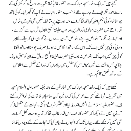
کہتے ہیں کہ ایک دفعہ مسجد مبارک سے حضور غالباً نماز ظہر سے فارغ ہو کر کھڑکی کے
راستے اندر تشریف لے جا رہے تھے تو حسبِ دستور احباب نے آپ کو گھیر لیا۔ کوئی ہاتھ
چومتا تھا، کوئی جسمِ اطہر کو ہاتھ لگا کر اسے منہ اور سینے پر ملتا تھا۔ مَیں بھی اُن میں شامل
تھا۔ اتنے میں حضرت مولوی نور الدین صاحب خلیفۃ المسیح الاول قریب سے گزرے،
اور فرمانے لگے، ’’اخلاص چاہئے، اخلاص‘‘۔ میرے دل نے گواہی دی کہ بیشک ظاہر
داری کوئی چیز نہیں جب تک اس کے ساتھ اخلاص نہ ہو۔ (صرف چومنا اور ہاتھ لگانا
کوئی چیز نہیں جب تک اخلاص نہ ہو۔ یہی حضرت خلیفۃ المسیح الاولؓ نے ان کوسبق دیا)۔
چنانچہ اُس وقت سے مَیں ہمیشہ اس کوشش میں رہا ہوں کہ خدا کے فضل سے اخلاص
کے ساتھ تعلق قائم رہے۔
لکھتے ہیں کہ ایک دفعہ مسجد مبارک میں نماز ظہر کے بعد جبکہ حضور علیہ السلام مسجد
میں تشریف فرما تھے کسی نے عرض کی کہ دو تین آریہ صاحبان ملاقات کی خواہش رکھتے
ہیں۔ حضور علیہ السلام نے انہیں اندر بلا لیا اور گفتگو شروع ہو گئی۔ نجات کے متعلق ذکر
آنے پر مَیں نے دیکھا کہ حضور کا رعب اس قدر غالب تھا کہ آریہ دوست کھل کر بات
بھی نہیں کر سکتے تھے۔ یہاں تک کہ انہوں نے بیان کیا کہ نجات کے لئے ویدوں کا ماننا