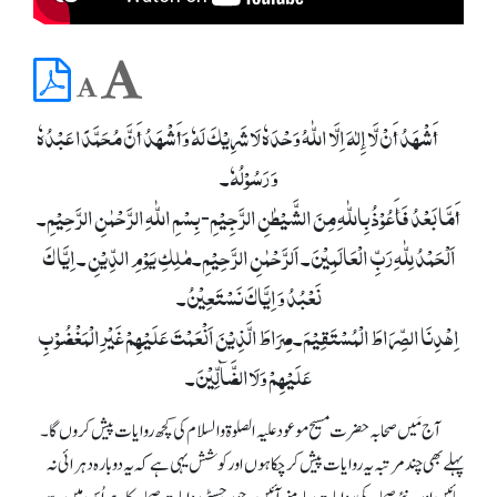
أَشْھَدُ أَنْ لَّا إِلٰہَ اِلَّا اللّٰہُ وَحْدَہٗ لَا شَرِیْکَ لَہٗ وَأَشْھَدُ أَنَّ مُحَمَّدًا عَبْدُہٗ
وَ رَسُوْلُہٗ۔
أَمَّا بَعْدُ فَأَعُوْذُ بِاللّٰہِ مِنَ الشَّیْطٰنِ الرَّجِیْمِ- بِسْمِ اللّٰہِ الرَّحْمٰنِ الرَّحِیْمِ۔
اَلْحَمْدُ لِلّٰہِ رَبِّ الْعَالَمِیْنَ۔ اَلرَّحْمٰنِ الرَّحِیْمِ۔مٰلِکِ یَوْمِ الدِّیْنِ ۔ اِیَّا کَ
نَعْبُدُ وَ اِیَّاکَ نَسْتَعِیْنُ۔
اِھْدِنَا الصِّرَاطَ الْمُسْتَقِیْمَ۔صِرَاطَ الَّذِیْنَ اَنْعَمْتَ عَلَیْھِمْ غَیْرِالْمَغْضُوْبِ
عَلَیْھِمْ وَلَاالضَّآلِّیْنَ۔
آج مَیں صحابہ حضرت مسیح موعود علیہ الصلوۃ والسلام کی کچھ روایات پیش کروں گا۔
پہلے بھی چند مرتبہ یہ روایات پیش کر چکا ہوں اور کوشش یہی ہے کہ یہ دوبارہ دہرائی نہ